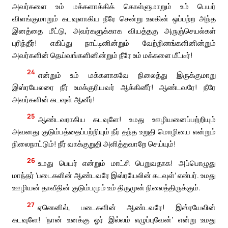
அவர்களை உம் மக்களாக்கிக் கொள்ளுமாறும் உம் பெயர்
விளங்குமாறும் கடவுளாகிய நீரே சென்று உலகின் ஒப்பற்ற அந்த
இனத்தை மீட்டு, அவர்களுக்காக வியத்தகு அருஞ்செயல்கள்
புரிந்தீர்! எகிப்து நாட்டினின்றும் வேற்றினங்களினின்றும்
அவர்களின் தெய்வங்களினின்றும் நீரே உம் மக்களை மீட்டீர்!
24
என்றும் உம் மக்களாகவே நிலைத்து இருக்குமாறு
இஸ்ரயேலரை நீர் உமக்குரியவர் ஆக்கினீர்! ஆண்டவரே! நீரே
அவர்களின் கடவுள் ஆனீர்!
25
ஆண்டவராகிய கடவுளே! உமது ஊழியனைப்பற்றியும்
அவனது குடும்பத்தைப்பற்றியும் நீர் தந்த உறுதி மொழியை என்றும்
நிலைநாட்டும்! நீர் வாக்குறுதி அளித்தவாறே செய்யும்!
26
உமது பெயர் என்றும் மாட்சி பெறுவதாக! அப்பொழுது
மாந்தர் ‘படைகளின் ஆண்டவரே இஸ்ரயேலின் கடவுள்’ என்பர். உமது
ஊழியன் தாவீதின் குடும்பமும் உம் திருமுன் நிலைத்திருக்கும்.
27
ஏனெனில், படைகளின் ஆண்டவரே! இஸ்ரயேலின்
கடவுளே! ‘நான் உனக்கு ஓர் இல்லம் எழுப்புவேன்’ என்று உமது