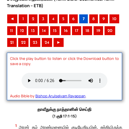
Translation – ETB)
◄
1
2
3
4
5
6
7
8
9
10
11
12
13
14
15
16
17
18
19
20
21
22
23
24
►
Click the play button to listen or click the Download button to
save a copy.
Audio Bible by
Bishop Arulselvam Rayappan
.
தாவீதுக்கு நாத்தானின் செய்தி
(1 குறி 17:1-15)
1
அரசர் தம் அரண்மனையில் குடியேறியபின், சுற்றியிருந்த