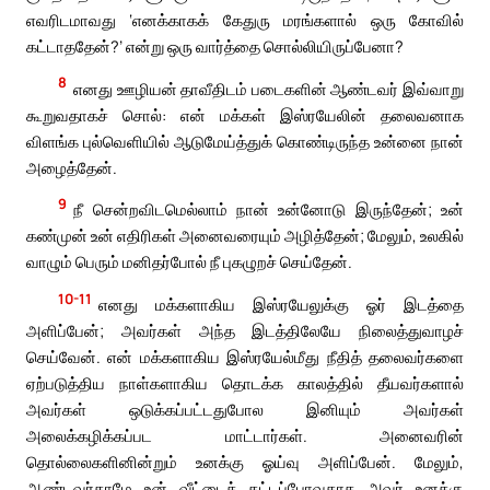
எவரிடமாவது ‘எனக்காகக் கேதுரு மரங்களால் ஒரு கோவில்
கட்டாததேன்?’ என்று ஒரு வார்த்தை சொல்லியிருப்பேனா?
8
எனது ஊழியன் தாவீதிடம் படைகளின் ஆண்டவர் இவ்வாறு
கூறுவதாகச் சொல்: என் மக்கள் இஸ்ரயேலின் தலைவனாக
விளங்க புல்வெளியில் ஆடுமேய்த்துக் கொண்டிருந்த உன்னை நான்
அழைத்தேன்.
9
நீ சென்றவிடமெல்லாம் நான் உன்னோடு இருந்தேன்; உன்
கண்முன் உன் எதிரிகள் அனைவரையும் அழித்தேன்; மேலும், உலகில்
வாழும் பெரும் மனிதர்போல் நீ புகழுறச் செய்தேன்.
10-11
எனது மக்களாகிய இஸ்ரயேலுக்கு ஓர் இடத்தை
அளிப்பேன்; அவர்கள் அந்த இடத்திலேயே நிலைத்துவாழச்
செய்வேன். என் மக்களாகிய இஸ்ரயேல்மீது நீதித் தலைவர்களை
ஏற்படுத்திய நாள்களாகிய தொடக்க காலத்தில் தீயவர்களால்
அவர்கள் ஒடுக்கப்பட்டதுபோல இனியும் அவர்கள்
அலைக்கழிக்கப்பட மாட்டார்கள். அனைவரின்
தொல்லைகளினின்றும் உனக்கு ஓய்வு அளிப்பேன். மேலும்,
ஆண்டவர்தாமே உன் வீட்டைக் கட்டப்போவதாக அவர் உனக்கு