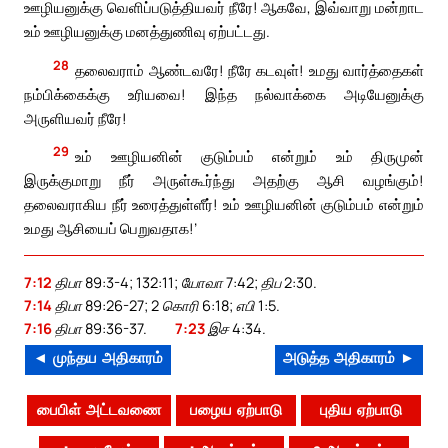
ஊழியனுக்கு வெளிப்படுத்தியவர் நீரே! ஆகவே, இவ்வாறு மன்றாட
உம் ஊழியனுக்கு மனத்துணிவு ஏற்பட்டது.
28
தலைவராம் ஆண்டவரே! நீரே கடவுள்! உமது வார்த்தைகள்
நம்பிக்கைக்கு உரியவை! இந்த நல்வாக்கை அடியேனுக்கு
அருளியவர் நீரே!
29
உம் ஊழியனின் குடும்பம் என்றும் உம் திருமுன்
இருக்குமாறு நீர் அருள்கூர்ந்து அதற்கு ஆசி வழங்கும்!
தலைவராகிய நீர் உரைத்துள்ளீர்! உம் ஊழியனின் குடும்பம் என்றும்
உமது ஆசியைப் பெறுவதாக!’
7:12
திபா 89:3-4; 132:11; யோவா 7:42; திப 2:30.
7:14
திபா 89:26-27; 2 கொரி 6:18; எபி 1:5.
7:16
திபா 89:36-37.
7:23
இச 4:34.
◄ முந்தய அதிகாரம்
அடுத்த அதிகாரம் ►
பைபிள் அட்டவணை
பழைய ஏற்பாடு
புதிய ஏற்பாடு