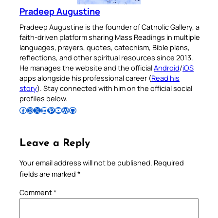
Pradeep Augustine
Pradeep Augustine is the founder of Catholic Gallery, a
faith-driven platform sharing Mass Readings in multiple
languages, prayers, quotes, catechism, Bible plans,
reflections, and other spiritual resources since 2013.
He manages the website and the official
Android
/
iOS
apps alongside his professional career (
Read his
story
). Stay connected with him on the official social
profiles below.
Follow Pradeep on Facebook
Follow Pradeep on Instagram
Follow Pradeep on X
Follow Pradeep on LinkedIn
Follow Pradeep on Pinterest
Subscribe to Pradeep’s Youtube Channel
Follow Pradeep on WordPress
Follow Pradeep on GitHub
Leave a Reply
Your email address will not be published.
Required
fields are marked
*
Comment
*