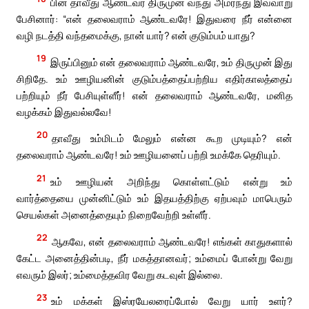
பின் தாவீது ஆண்டவர் திருமுன் வந்து அமர்ந்து இவ்வாறு
பேசினார்: “என் தலைவராம் ஆண்டவரே! இதுவரை நீர் என்னை
வழி நடத்தி வந்தமைக்கு, நான் யார்? என் குடும்பம் யாது?
19
இருப்பினும் என் தலைவராம் ஆண்டவரே, உம் திருமுன் இது
சிறிதே. உம் ஊழியனின் குடும்பத்தைப்பற்றிய எதிர்காலத்தைப்
பற்றியும் நீர் பேசியுள்ளீர்! என் தலைவராம் ஆண்டவரே, மனித
வழக்கம் இதுவல்லவே!
20
தாவீது உம்மிடம் மேலும் என்ன கூற முடியும்? என்
தலைவராம் ஆண்டவரே! உம் ஊழியனைப் பற்றி உமக்கே தெரியும்.
21
உம் ஊழியன் அறிந்து கொள்ளட்டும் என்று உம்
வார்த்தையை முன்னிட்டும் உம் இதயத்திற்கு ஏற்பவும் மாபெரும்
செயல்கள் அனைத்தையும் நிறைவேற்றி உள்ளீர்.
22
ஆகவே, என் தலைவராம் ஆண்டவரே! எங்கள் காதுகளால்
கேட்ட அனைத்தின்படி, நீர் மகத்தானவர்; உம்மைப் போன்று வேறு
எவரும் இலர்; உம்மைத்தவிர வேறு கடவுள் இல்லை.
23
உம் மக்கள் இஸ்ரயேலரைப்போல் வேறு யார் உளர்?