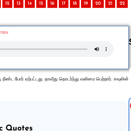
12
13
14
15
16
17
18
19
20
21
22
 copy.
Follow us 
ு நீண்ட போர் ஏற்பட்டது. தாவீது தொடர்ந்து வலிமை பெற்றார். சவுலின்
ic Quotes