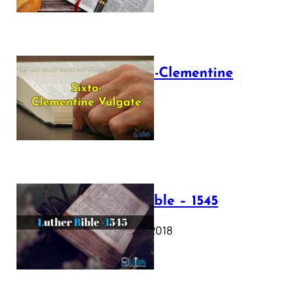
The Sixto-Clementine
Vulgate
July 12, 2025
Luther Bible – 1545
October 17, 2018