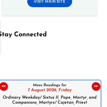
VISIT MAIN SITE
Stay Connected
on Facebook
Follow us on Instagram
Follow us on X
Subscribe to our YouTube Channel
Follow us on WhatsApp
Mass Readings for
<<
>>
7 August 2026,
Friday
Ordinary Weekday/ Sixtus II, Pope, Martyr, and
Companions, Martyrs/ Cajetan, Priest