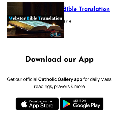
Webster Bible Translation
October 11, 2018
Download our App
Get our official
Catholic Gallery app
for daily Mass
readings, prayers & more