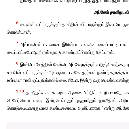
தாவீதின் மனைவி எக்லாவுக்குப் பிறந்த இத்ரயாம் ஆறாம் மக
அப்னேர் தாவீதுடன
6
சவுலின் வீட்டாருக்கும் தாவீதின் வீட்டாருக்கும் இடையே பூ
கொண்டான்.
7
அய்யாவின் மகளான இரிஸ்பா, சவுலின் வைப்பாட்டியாக
வைப்பாட்டியோடு நீ ஏன் உறவு கொண்டாய்? என்று கேட்டான்.
8
இஸ்பொசேத்தின் கேள்வி அப்னேருக்குக் கடுஞ்சினத்தை ஏற்
சவுலின் வீட்டாருக்கும் அவருடைய சகோதரர்கள் நண்பர்களுக்கு
உன்னை நான் ஒப்புவிக்கவில்லை. நீயோ, இன்று ஒரு பெண்ணைக்குறித
9-10
தாவீதுக்குக் கடவுள் ஆணையிட்டுக் கூறியவாறே, சவு
பெயேர்செபா வரை இஸ்ரயேல்மீதும் யூதாமீதும் தாவீதின் அர
கொடுமையானதுமான தண்டனையை அளிப்பாராக!” என்று அப்னேர்