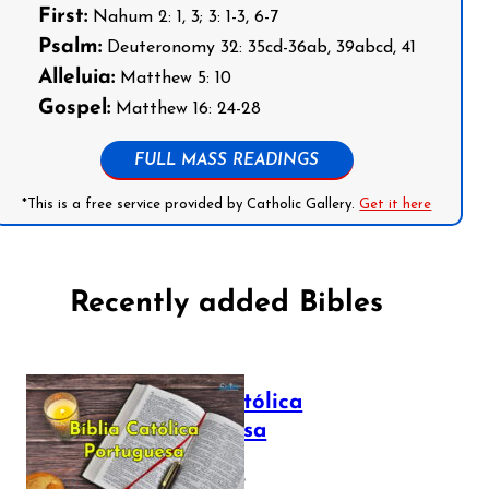
First:
Nahum 2: 1, 3; 3: 1-3, 6-7
Psalm:
Deuteronomy 32: 35cd-36ab, 39abcd, 41
Alleluia:
Matthew 5: 10
Gospel:
Matthew 16: 24-28
FULL MASS READINGS
*This is a free service provided by Catholic Gallery.
Get it here
Recently added Bibles
Bíblia Católica
Portuguesa
July 16, 2025