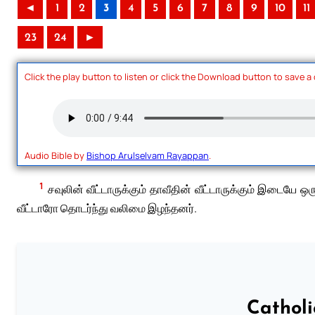
◄
1
2
3
4
5
6
7
8
9
10
11
23
24
►
Click the play button to listen or click the Download button to save a
Audio Bible by
Bishop Arulselvam Rayappan
.
1
சவுலின் வீட்டாருக்கும் தாவீதின் வீட்டாருக்கும் இடையே ஒர
வீட்டாரோ தொடர்ந்து வலிமை இழந்தனர்.
Cathol