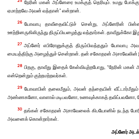
25
நேரின் மகன் அப்னேரை உமக்குத் தெரியும். உமது போக்
ஏமாற்றவே அவன் வந்தான்” என்றான்.
26
யோவாபு தாவீதைவிட்டுச் சென்று, அப்னேரின் பி
ஊற்றினருகிலிருந்து திருப்பியழைத்து வந்தார்கள். தாவீதுக்கோ இ
27
அப்னேர் எபிரோனுக்குத் திரும்பிவந்ததும் யோவா
மையத்திற்கு அழைத்துச் சென்றான். தன் சகோதரன் அசாவேலின் 
28
பிறகு, தாவீது இதைக் கேள்வியுற்றபோது, “நேரின் மகன் அ
என்றென்றும் குற்றமற்றவர்கள்.
29
யோவாபின் தலைமீதும், அவன் தந்தையின் வீட்டார்மீத
அண்ணகனோ, வாளால் மடிபவனோ, உணவுக்காகத் தவிப்பவனோ, யோவாபி
30
தங்கள் சகோதரன் அசாவேலைக் கிபயோனில் நடந்த போரி
அவனைக் கொன்றார்கள்.
அப்னேர் அடக்