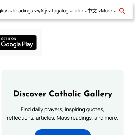
lish
Readings
தமிழ்
Tagalog
Latin
中文
More
Discover Catholic Gallery
Find daily prayers, inspiring quotes,
reflections, articles, Mass readings, and more.