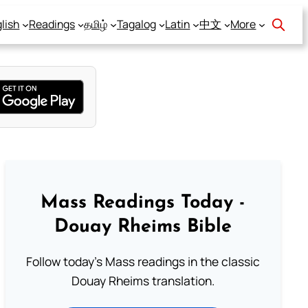
lish
Readings
தமிழ்
Tagalog
Latin
中文
More
Mass Readings Today -
Douay Rheims Bible
Follow today's Mass readings in the classic
Douay Rheims translation.