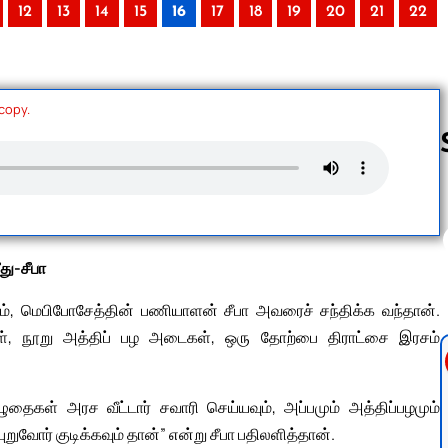
12
13
14
15
16
17
18
19
20
21
22
 copy.
Follow us 
து-சீபா
், மெபிபோசேத்தின் பணியாளன் சீபா அவரைச் சந்திக்க வந்தான்.
ள், நூறு அத்திப் பழ அடைகள், ஒரு தோற்பை திராட்சை இரசம்
ைகள் அரச வீட்டார் சவாரி செய்யவும், அப்பமும் அத்திப்பழமும்
வோர் குடிக்கவும் தான்” என்று சீபா பதிலளித்தான்.