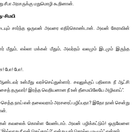
 சீபா அரசருக்கு மறுமொழி கூறினான்.
து-சிமயி
வீட்டையும் சார்ந்த ஒருவன் அவரை எதிர்கொண்டான். அவன் கேராவின்
் மீதும், எல்லா மக்கள் மீதும், அவர்தம் வலமும் இடமும் இருந்த
ே! போ! போ!.
ஆண்டவர் உன்மீது வரச்செய்துள்ளார். சவுலுக்குப் பதிலாக நீ ஆட்சி
ைத் தருவார்! இரத்த வெறியனான நீ உன் தீமையிலேயே அழிவாய்”.
ச்செத்த நாய் என் தலைவராம் அரசரைப் பழிப்பதா? இதோ நான் சென்று
ன்.
ீங்கள் கவலைக் கொள்ள வேண்டாம். அவன் பழிக்கட்டும்! ஒருவேளை
வ்வாறு நீ ஏன் செய்தாய்?’ என்று யார் சொல்ல முடியும்” என்றார்.