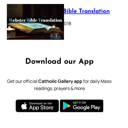
Webster Bible Translation
October 11, 2018
Download our App
Get our official
Catholic Gallery app
for daily Mass
readings, prayers & more