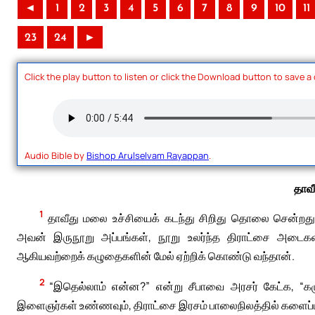
◄
1
2
3
4
5
6
7
8
9
10
11
23
24
►
Click the play button to listen or click the Download button to save a
Audio Bible by
Bishop Arulselvam Rayappan
.
தாவீ
1
தாவீது மலை உச்சியைக் கடந்து சிறிது தொலை சென்றதும
அவன் இருநூறு அப்பங்கள், நூறு உலர்ந்த திராட்சை அடைக
ஆகியவற்றைக் கழுதைகளின் மேல் ஏற்றிக் கொண்டு வந்தான்.
2
“இதெல்லாம் என்ன?” என்று சீபாவை அரசர் கேட்க, “கழுத
இளைஞர்கள் உண்ணவும், திராட்சை இரசம் பாலைநிலத்தில் களைப்புறு