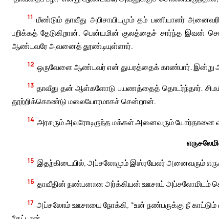
11
மீண்டும் தாவீது அபிசாயிடமும் தம் பணியாளர் அனைவரி
பறிக்கத் தேடுகிறான். பென்யமின் குலத்தைச் சார்ந்த இவன் 
ஆண்டவரே அவனைத் தூண்டியுள்ளார்.
12
ஒருவேளை ஆண்டவர் என் துயரத்தைக் காண்பார். இன்று அவ
13
தாவீது தன் ஆள்களோடு பயணத்தைத் தொடர்ந்தார். சிமயி அ
தூற்றிக்கொண்டு மலையோரமாகச் சென்றான்.
14
அரசரும் அவரோடிருந்த மக்கள் அனைவரும் யோர்தானை வந
எருசலேமி
15
இதற்கிடையில், அப்சலோமும் இஸ்ரயேலர் அனைவரும் எரு
16
தாவீதின் நண்பனான அர்க்கியன் ஊசாய் அப்சலோமிடம் சென்
17
அப்சலோம் ஊசாயை நோக்கி, “உன் நண்பருக்கு நீ காட்டும்
கேட்டான்.