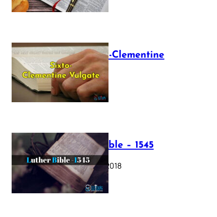
The Sixto-Clementine
Vulgate
July 12, 2025
Luther Bible – 1545
October 17, 2018