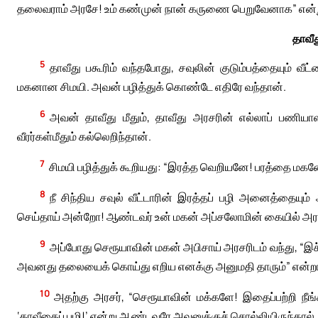
தலைவராம் அரசே! உம் கண்முன் நான் கருணை பெறுவேனாக” என்று
தாவீ
5
தாவீது பகூரிம் வந்தபோது, சவுலின் குடும்பத்தையும் 
மகனான சிமயி. அவன் பழித்துக் கொண்டே எதிரே வந்தான்.
6
அவன் தாவீது மீதும், தாவீது அரசரின் எல்லாப் பணியாளர
வீரர்கள்மீதும் கல்லெறிந்தான்.
7
சிமயி பழித்துக் கூறியது: “இரத்த வெறியனே! பரத்தை மகன
8
நீ சிந்திய சவுல் வீட்டாரின் இரத்தப் பழி அனைத்தையும் 
செய்தாய் அன்றோ! ஆண்டவர் உன் மகன் அப்சலோமின் கையில் அரச
9
அப்போது செரூயாவின் மகன் அபிசாய் அரசரிடம் வந்து, “இ
அவனது தலையைக் கொய்து எறிய எனக்கு அனுமதி தாரும்” என்றா
10
அதற்கு அரசர், “செரூயாவின் மக்களே! இதைப்பற்றி ந
‘தாவீதைப் பழி!’ என்று ஆண்டவரே அவனுக்குச் சொல்லியிருந்தால், ‘இ