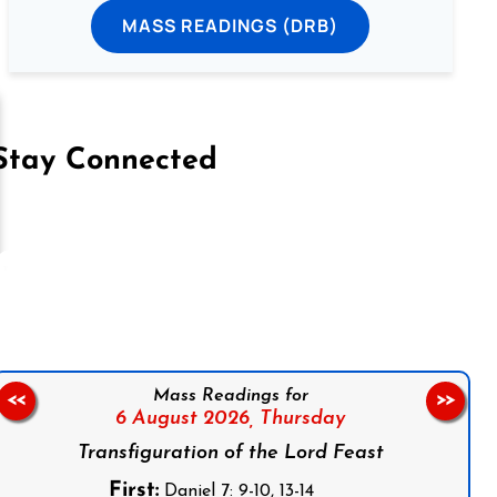
MASS READINGS (DRB)
Stay Connected
on Facebook
Follow us on Instagram
Follow us on X
Subscribe to our YouTube Channel
Follow us on WhatsApp
Mass Readings for
<<
>>
6 August 2026,
Thursday
Transfiguration of the Lord Feast
First:
Daniel 7: 9-10, 13-14