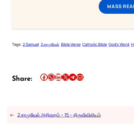
MASS REA
Tags:
2 Samuel
2 சாமுவேல்
Bible Verse
Catholic Bible
God’s Word
H
Share this article on Facebook
Share this article on WhatsApp
Share this article on LinkedIn
Share this article on X
Share this article on Telegram
Email this Article
Share:
←
2 சாமுவேல் அதிகாரம் – 15 – திருவிவிலியம்