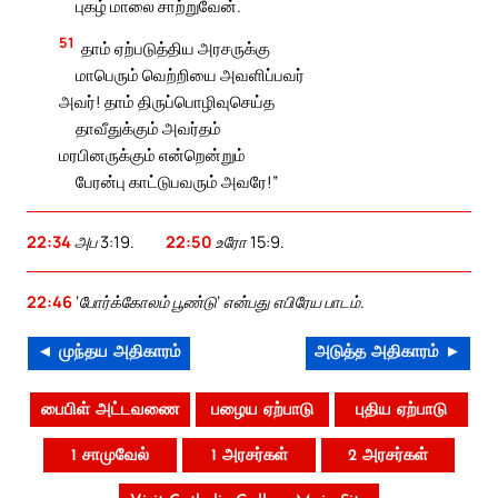
புகழ் மாலை சாற்றுவேன்.
51
தாம் ஏற்படுத்திய அரசருக்கு
மாபெரும் வெற்றியை அவளிப்பவர்
அவர்! தாம் திருப்பொழிவுசெய்த
தாவீதுக்கும் அவர்தம்
மரபினருக்கும் என்றென்றும்
பேரன்பு காட்டுபவரும் அவரே!”
22:34
அப 3:19.
22:50
உரோ 15:9.
22:46
‘போர்க்கோலம் பூண்டு’ என்பது எபிரேய பாடம்.
◄ முந்தய அதிகாரம்
அடுத்த அதிகாரம் ►
பைபிள் அட்டவணை
பழைய ஏற்பாடு
புதிய ஏற்பாடு
1 சாமுவேல்
1 அரசர்கள்
2 அரசர்கள்