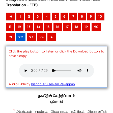
Translation – ETB)
◄
1
2
3
4
5
6
7
8
9
10
11
12
13
14
15
16
17
18
19
20
21
22
23
24
►
Click the play button to listen or click the Download button to
save a copy.
Audio Bible by
Bishop Arulselvam Rayappan
.
தாவீதின் வெற்றிப் பாடல்
(திபா 18)
1
ஆண்டவர் தாவீதை அவருடைய எதிரிகள் அனைவரின்