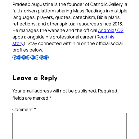
Pradeep Augustine is the founder of Catholic Gallery, a
faith-driven platform sharing Mass Readings in multiple
languages, prayers, quotes, catechism, Bible plans,
reflections, and other spiritual resources since 2013.
He manages the website and the official
Android
/
iOS
apps alongside his professional career (
Read his
story
). Stay connected with him on the official social
profiles below.
Follow Pradeep on Facebook
Follow Pradeep on Instagram
Follow Pradeep on X
Follow Pradeep on LinkedIn
Follow Pradeep on Pinterest
Subscribe to Pradeep’s Youtube Channel
Follow Pradeep on WordPress
Follow Pradeep on GitHub
Leave a Reply
Your email address will not be published.
Required
fields are marked
*
Comment
*