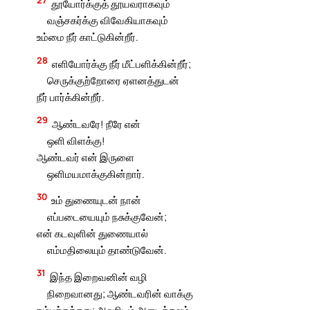
தூயோர்க்குத் தூயவராகவும்
வஞ்சகர்க்கு விவேகியாகவும்
உம்மை நீர் காட்டுகின்றீர்.
28
எளியோர்க்கு நீர் மீட்பளிக்கின்றீர்;
செருக்குற்றோரை ஏளனத்துடன்
நீர் பார்க்கின்றீர்.
29
ஆண்டவரே! நீரே என்
ஒளி விளக்கு!
ஆண்டவர் என் இருளை
ஒளிமயமாக்குகின்றார்.
30
உம் துணையுடன் நான்
எப்படையையும் நசுக்குவேன்;
என் கடவுளின் துணையால்
எம்மதிலையும் தாண்டுவேன்.
31
இந்த இறைவனின் வழி
நிறைவானது; ஆண்டவரின் வாக்கு
நம்பத்தக்கது; அவரிடம் அடைக்கலம்