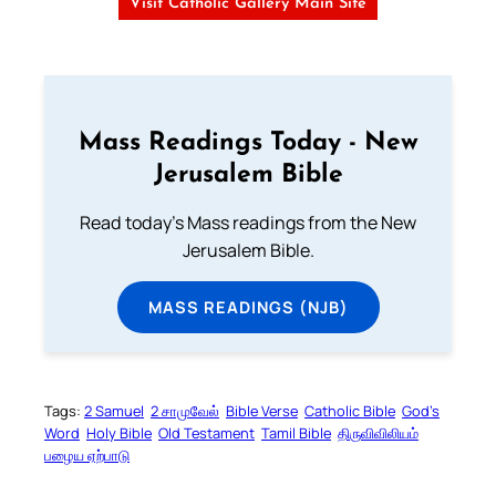
Visit Catholic Gallery Main Site
Mass Readings Today - New
Jerusalem Bible
Read today's Mass readings from the New
Jerusalem Bible.
MASS READINGS (NJB)
Tags:
2 Samuel
2 சாமுவேல்
Bible Verse
Catholic Bible
God’s
Word
Holy Bible
Old Testament
Tamil Bible
திருவிவிலியம்
பழைய ஏற்பாடு