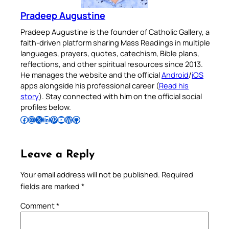
Pradeep Augustine
Pradeep Augustine is the founder of Catholic Gallery, a
faith-driven platform sharing Mass Readings in multiple
languages, prayers, quotes, catechism, Bible plans,
reflections, and other spiritual resources since 2013.
He manages the website and the official
Android
/
iOS
apps alongside his professional career (
Read his
story
). Stay connected with him on the official social
profiles below.
Follow Pradeep on Facebook
Follow Pradeep on Instagram
Follow Pradeep on X
Follow Pradeep on LinkedIn
Follow Pradeep on Pinterest
Subscribe to Pradeep’s Youtube Channel
Follow Pradeep on WordPress
Follow Pradeep on GitHub
Leave a Reply
Your email address will not be published.
Required
fields are marked
*
Comment
*