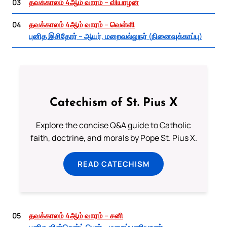
03
தவக்காலம் 4ஆம் வாரம் – வியாழன்
04
தவக்காலம் 4ஆம் வாரம் – வெள்ளி
புனித இசிதோர் – ஆயர், மறைவல்லுநர் (நினைவுக்காப்பு)
Catechism of St. Pius X
Explore the concise Q&A guide to Catholic
faith, doctrine, and morals by Pope St. Pius X.
READ CATECHISM
05
தவக்காலம் 4ஆம் வாரம் – சனி
புனித வின்சென்ட் பெரர் – மறைப்பணியாளர்