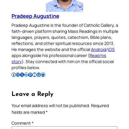
Pradeep Augustine
Pradeep Augustine is the founder of Catholic Gallery, a
faith-driven platform sharing Mass Readings in multiple
languages, prayers, quotes, catechism, Bible plans,
reflections, and other spiritual resources since 2013.
He manages the website and the official
Android
/
iOS
apps alongside his professional career (
Read his
story
). Stay connected with him on the official social
profiles below.
Follow Pradeep on Facebook
Follow Pradeep on Instagram
Follow Pradeep on X
Follow Pradeep on LinkedIn
Follow Pradeep on Pinterest
Subscribe to Pradeep’s Youtube Channel
Follow Pradeep on WordPress
Follow Pradeep on GitHub
Leave a Reply
Your email address will not be published.
Required
fields are marked
*
Comment
*