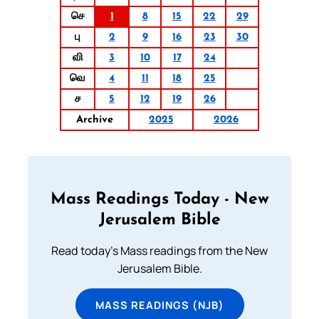
செ
1
8
15
22
29
பு
2
9
16
23
30
வி
3
10
17
24
வெ
4
11
18
25
ச
5
12
19
26
Archive
2025
2026
Mass Readings Today - New
Jerusalem Bible
Read today's Mass readings from the New
Jerusalem Bible.
MASS READINGS (NJB)