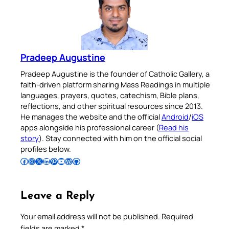
Pradeep Augustine
Pradeep Augustine is the founder of Catholic Gallery, a
faith-driven platform sharing Mass Readings in multiple
languages, prayers, quotes, catechism, Bible plans,
reflections, and other spiritual resources since 2013.
He manages the website and the official
Android
/
iOS
apps alongside his professional career (
Read his
story
). Stay connected with him on the official social
profiles below.
Follow Pradeep on Facebook
Follow Pradeep on Instagram
Follow Pradeep on X
Follow Pradeep on LinkedIn
Follow Pradeep on Pinterest
Subscribe to Pradeep’s Youtube Channel
Follow Pradeep on WordPress
Follow Pradeep on GitHub
Leave a Reply
Your email address will not be published.
Required
fields are marked
*