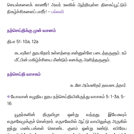
செயல்களைக் காணீர்! அவர் உலகில் ஆற்றியுள்ள திகைப்பூட்டும்
நிகழ்ச்சிகளைப் பாரீர்! –
பல்லவி
நற்செய்திக்கு முன் வசனம்
திபா 51: 10a, 12a
கடவுளே! தூயதோர் உள்ளத்தை என்னுள்ளே படைத்தருளும். உம்
மீட்பின் மகிழ்ச்சியை மீண்டும் எனக்கு அளித்தருளும்.
நற்செய்தி வாசகம்
உடனே அம்மனிதர் நலமடைந்தார்.
✠
யோவான் எழுதிய தூய நற்செய்தியிலிருந்து வாசகம் 5: 1-3a, 5-
16
யூதர்களின் திருவிழா ஒன்று வந்தது. இயேசுவும்
எருசலேமுக்குச் சென்றார். எருசலேமில் ஆட்டு வாயிலுக்கு அருகில்
ஐந்து மண்டபங்கள் கொண்ட குளம் ஒன்று உண்டு. எபிரேய