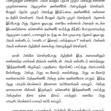
அழைத்துச் சென்றார். அவர் மேலும் ஆயிர முழம் அளந்து என்னை
முழங்காலளவு ஆழமுள்ள தண்ணீரில் அழைத்துச் சென்றார்.
மேலும் ஆயிர முழம் அளந்து இடுப்பளவு தண்ணீரில் என்னை
நடத்திச் சென்றார். அவர் மேலும் ஆயிர முழம் அளந்தார். ஆனால்
இப்போது அது ஆறாக ஓடியது. எனவே என்னால் அதைக் கடக்க
இயலவில்லை. ஏனெனில் தண்ணீர் உயர்ந்து நீந்திப் போகுமளவுக்கு
ஆழமுடையதாய், யாராலும் நடந்து கடக்க முடியாத ஆறாய் ஓடியது.
அவர் என்னிடம், ‘மானிடா! இதைப் பார்த்தாயா?’ என்றார். பின்னர்
அவர் என்னை ஆற்றின் கரைக்கு அழைத்துச் சென்றார்.
நான் அங்கே சென்றபோது ஆற்றின் இரு கரைகளிலும்
எண்ணற்ற மரங்கள் நிற்கக் கண்டேன். அவர் என்னிடம் உரைத்தது:
“இத்தண்ணீர் கிழக்குப் பகுதியை நோக்கிப் பாய்ந்து அராபாவில்
சேர்கிறது. அங்கு அது கடலோடு கலக்கிறது. அது கடலோடு
கலக்கையில் அத்தண்ணீர் அங்கு நல்ல தண்ணீராக மாறும். இந்த
ஆறு பாயுமிடமெல்லாம் திரளான உயிரினங்கள் வாழும். அங்கு
ஏராளமான மீன்கள் இருக்கும். ஏனெனில் இத்தண்ணீர் பாய்ந்து
அங்குள்ள நீரை நல்ல நீராய் மாற்றும். எனவே அது
பாயுமிடமெல்லாம் யாவும் உயிர் வாழும்.
பலவகையான பழமரங்கள் ஆற்றின் இருமருங்கிலும் வளரும்;