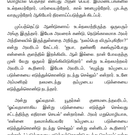
மொழியில் பெத்சதா என்பது அதன் பெயர். இம்மண்டபங்களில்
உடல்நலமற்றோர், பார்வையற்றோர், கால் ஊனமுற்றோர், முடக்கு
வாதமுற்றோர் ஆகியோர் திரளாய்ப்படுத்துக் கிடப்பர்.
முப்பத்தெட்டு ஆண்டுகளாய் உடல்நலமற்றிருந்த ஒருவரும்
அங்கு இருந்தார். இயேசு அவரைக் கண்டு, நெடுங்காலமாக அவர்
அந்நிலையில் இருந்துள்ளதை அறிந்து, “நலம்பெற விரும்புகிறீரா?”
என்று அவரிடம் கேட்டார். “ஐயா, தண்ணீர் கலங்கும்போது
என்னைக் குளத்தில் இறக்கிவிட ஆள் இல்லை. நான் போவதற்கு
முன் வேறு ஒருவர் இறங்கிவிடுகிறார்” என்று உடல்நலமற்றவர்
அவரிடம் கூறினார். இயேசு அவரிடம், “எழுந்து உம்முடைய
படுக்கையை எடுத்துக்கொண்டு நடந்து செல்லும்” என்றார். உடனே
அம்மனிதர் நலமடைந்து தம்முடைய படுக்கையை
எடுத்துக்கொண்டு நடந்தார்.
அன்று ஓய்வுநாள். யூதர்கள் குணமடைந்தவரிடம்,
“ஓய்வுநாளாகிய இன்று படுக்கையை எடுத்துச் செல்வது
சட்டத்திற்கு எதிரான செயல்” என்றார்கள். அவர் மறுமொழியாக,
“என்னை நலமாக்கியவரே ‘உம்முடைய படுக்கையை
எடுத்துக்கொண்டு நடந்து செல்லும்’ என்று என்னிடம் கூறினார்”
என்றார். “ ‘படுக்கையை எடுத்துக்கொண்டு நடந்து செல்லும்’ என்று