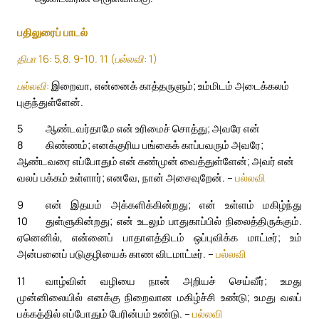
பதிலுரைப் பாடல்
திபா 16: 5,8. 9-10. 11 (பல்லவி: 1)
பல்லவி:
இறைவா, என்னைக் காத்தருளும்; உம்மிடம் அடைக்கலம்
புகுந்துள்ளேன்.
5
ஆண்டவர்தாமே என் உரிமைச் சொத்து; அவரே என்
8
கிண்ணம்; எனக்குரிய பங்கைக் காப்பவரும் அவரே;
ஆண்டவரை எப்போதும் என் கண்முன் வைத்துள்ளேன்; அவர் என்
வலப் பக்கம் உள்ளார்; எனவே, நான் அசைவுறேன். –
பல்லவி
9
என் இதயம் அக்களிக்கின்றது; என் உள்ளம் மகிழ்ந்து
10
துள்ளுகின்றது; என் உடலும் பாதுகாப்பில் நிலைத்திருக்கும்.
ஏனெனில், என்னைப் பாதாளத்திடம் ஒப்புவிக்க மாட்டீர்; உம்
அன்பனைப் படுகுழியைக் காண விடமாட்டீர். –
பல்லவி
11
வாழ்வின் வழியை நான் அறியச் செய்வீர்; உமது
முன்னிலையில் எனக்கு நிறைவான மகிழ்ச்சி உண்டு; உமது வலப்
பக்கத்தில் எப்போதும் பேரின்பம் உண்டு. –
பல்லவி