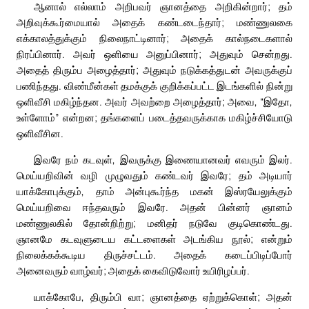
ஆனால் எல்லாம் அறிபவர் ஞானத்தை அறிகின்றார்; தம்
அறிவுக்கூர்மையால் அதைக் கண்டடைந்தார்; மண்ணுலகை
எக்காலத்துக்கும் நிலைநாட்டினார்; அதைக் கால்நடைகளால்
நிரப்பினார். அவர் ஒளியை அனுப்பினார்; அதுவும் சென்றது.
அதைத் திரும்ப அழைத்தார்; அதுவும் நடுக்கத்துடன் அவருக்குப்
பணிந்தது. விண்மீன்கள் தமக்குக் குறிக்கப்பட்ட இடங்களில் நின்று
ஒளிவீசி மகிழ்ந்தன. அவர் அவற்றை அழைத்தார்; அவை, “இதோ,
உள்ளோம்” என்றன; தங்களைப் படைத்தவருக்காக மகிழ்ச்சியோடு
ஒளிவீசின.
இவரே நம் கடவுள், இவருக்கு இணையானவர் எவரும் இலர்.
மெய்யறிவின் வழி முழுவதும் கண்டவர் இவரே; தம் அடியார்
யாக்கோபுக்கும், தாம் அன்புகூர்ந்த மகன் இஸ்ரயேலுக்கும்
மெய்யறிவை ஈந்தவரும் இவரே. அதன் பின்னர் ஞானம்
மண்ணுலகில் தோன்றிற்று; மனிதர் நடுவே குடிகொண்டது.
ஞானமே கடவுளுடைய கட்டளைகள் அடங்கிய நூல்; என்றும்
நிலைக்கக்கூடிய திருச்சட்டம். அதைக் கடைப்பிடிப்போர்
அனைவரும் வாழ்வர்; அதைக் கைவிடுவோர் உயிரிழப்பர்.
யாக்கோபே, திரும்பி வா; ஞானத்தை ஏற்றுக்கொள்; அதன்