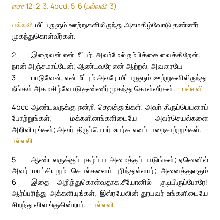
எசா 12: 2-3. 4bcd. 5-6 (பல்லவி: 3)
பல்லவி:
மீட்பருளும் ஊற்றுகளிலிருந்து அகமகிழ்வோடு தண்ணீர்
முகந்துகொள்வீர்கள்.
2
இறைவன் என் மீட்பர், அவர்மேல் நம்பிக்கை வைக்கிறேன்,
நான் அஞ்சமாட்டேன்; ஆண்டவரே என் ஆற்றல், அவரையே
3
பாடுவேன், என் மீட்பும் அவரே.
மீட்பருளும் ஊற்றுகளிலிருந்து
நீங்கள் அகமகிழ்வோடு தண்ணீர் முகந்து கொள்வீர்கள். –
பல்லவி
4bcd
ஆண்டவருக்கு நன்றி செலுத்துங்கள்; அவர் திருப்பெயரைப்
போற்றுங்கள்; மக்களினங்களிடையே அவர்செயல்களை
அறிவியுங்கள்; அவர் திருப்பெயர் உயர்க எனப் பறைசாற்றுங்கள். –
பல்லவி
5
ஆண்டவருக்குப் புகழ்ப்பா அமைத்துப் பாடுங்கள்; ஏனெனில்
அவர் மாட்சியுறும் செயல்களைப் புரிந்துள்ளார்; அனைத்துலகும்
6
இதை அறிந்துகொள்வதாக.
சீயோனில் குடியிருப்போரே!
ஆர்ப்பரிந்து அக்களியுங்கள்; இஸ்ரயேலின் தூயவர் உங்களிடையே
சிறந்து விளங்குகின்றார். –
பல்லவி