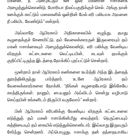
மகனை, நீ அன்புகூரும் உன் ஒரே மகனான ஈசாக்கை
அழைத்துக்கொண்டு, மோரியா நிலப்பகுதிக்குச் செல். அங்கு நான்
உனக்குக் காட்டும் மலைகளில் ஒன்றின் மேல் எரி பலியாக அவனை
நீ பலியிட வேண்டும்” என்றார்.
அவ்வாறே ஆபிரகாம் அதிகாலையில் எழுந்து, தமது
கழுதைக்குச் சேணமிட்டு, தம் வேலைக்காரருள் இருவரையும் தம்
மகன் ஈசாக்கையும் அழைத்துக்கொண்டு, எரி பலிக்கு வேண்டிய
விறகுக் கட்டைகளை வெட்டியபின், கடவுள் தமக்குக்
குறிப்பிட்டிருந்த இடத்தை நோக்கிப் புறப்பட்டுச் சென்றார்.
மூன்றாம் நாள் ஆபிரகாம் கண்களை உயர்த்தி அந்த இடத்தைத்
தூரத்திலிருந்து பார்த்தார். உடனே ஆபிரகாம் தம்
வேலைக்காரர்களை நோக்கி, “நீங்கள் கழுதையோடு இங்கேயே
காத்திருங்கள். நானும், பையனும் அவ்விடம் சென்று வழிபாடு
செய்தபின் உங்களிடம் திரும்பி வருவோம்” என்றார்.
பின் ஆபிரகாம் எரிபலிக்கு வேண்டிய விறகுக் கட்டைகளை
எடுத்துத் தம் மகன் ஈசாக்கின்மீது வைத்தார். நெருப்பையும்
கத்தியையும் தம் கையில் எடுத்துக்கொண்டார். இவ்வாறு இருவரும்
சேர்ந்து சென்றனர். அப்பொழுது, ஈசாக்கு தன் தந்தையாகிய