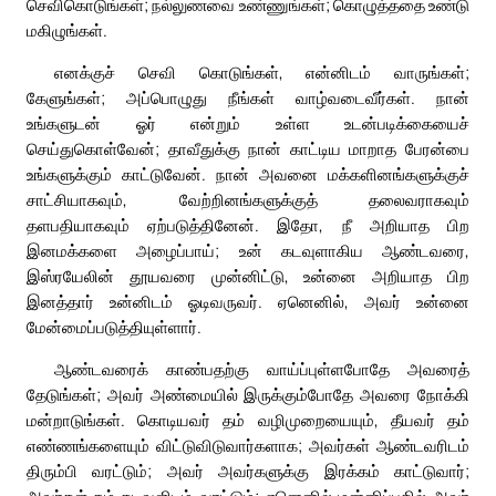
செவிகொடுங்கள்; நல்லுணவை உண்ணுங்கள்; கொழுத்ததை உண்டு
மகிழுங்கள்.
எனக்குச் செவி கொடுங்கள், என்னிடம் வாருங்கள்;
கேளுங்கள்; அப்பொழுது நீங்கள் வாழ்வடைவீர்கள். நான்
உங்களுடன் ஓர் என்றும் உள்ள உடன்படிக்கையைச்
செய்துகொள்வேன்; தாவீதுக்கு நான் காட்டிய மாறாத பேரன்பை
உங்களுக்கும் காட்டுவேன். நான் அவனை மக்களினங்களுக்குச்
சாட்சியாகவும், வேற்றினங்களுக்குத் தலைவராகவும்
தளபதியாகவும் ஏற்படுத்தினேன். இதோ, நீ அறியாத பிற
இனமக்களை அழைப்பாய்; உன் கடவுளாகிய ஆண்டவரை,
இஸ்ரயேலின் தூயவரை முன்னிட்டு, உன்னை அறியாத பிற
இனத்தார் உன்னிடம் ஓடிவருவர். ஏனெனில், அவர் உன்னை
மேன்மைப்படுத்தியுள்ளார்.
ஆண்டவரைக் காண்பதற்கு வாய்ப்புள்ளபோதே அவரைத்
தேடுங்கள்; அவர் அண்மையில் இருக்கும்போதே அவரை நோக்கி
மன்றாடுங்கள். கொடியவர் தம் வழிமுறையையும், தீயவர் தம்
எண்ணங்களையும் விட்டுவிடுவார்களாக; அவர்கள் ஆண்டவரிடம்
திரும்பி வரட்டும்; அவர் அவர்களுக்கு இரக்கம் காட்டுவார்;
அவர்கள் நம் கடவுளிடம் வரட்டும்; ஏனெனில் மன்னிப்பதில் அவர்