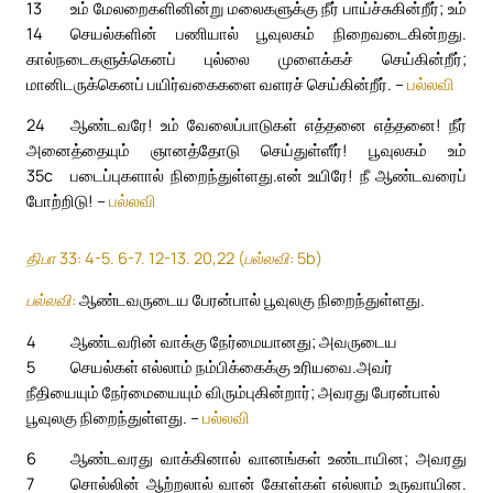
13
உம் மேலறைகளினின்று மலைகளுக்கு நீர் பாய்ச்சுகின்றீர்; உம்
14
செயல்களின் பணியால் பூவுலகம் நிறைவடைகின்றது.
கால்நடைகளுக்கெனப் புல்லை முளைக்கச் செய்கின்றீர்;
மானிடருக்கெனப் பயிர்வகைகளை வளரச் செய்கின்றீர். –
பல்லவி
24
ஆண்டவரே! உம் வேலைப்பாடுகள் எத்தனை எத்தனை! நீர்
அனைத்தையும் ஞானத்தோடு செய்துள்ளீர்! பூவுலகம் உம்
35c
படைப்புகளால் நிறைந்துள்ளது.
என் உயிரே! நீ ஆண்டவரைப்
போற்றிடு! –
பல்லவி
திபா 33: 4-5. 6-7. 12-13. 20,22 (பல்லவி: 5b)
பல்லவி:
ஆண்டவருடைய பேரன்பால் பூவுலகு நிறைந்துள்ளது.
4
ஆண்டவரின் வாக்கு நேர்மையானது; அவருடைய
5
செயல்கள் எல்லாம் நம்பிக்கைக்கு உரியவை.
அவர்
நீதியையும் நேர்மையையும் விரும்புகின்றார்; அவரது பேரன்பால்
பூவுலகு நிறைந்துள்ளது. –
பல்லவி
6
ஆண்டவரது வாக்கினால் வானங்கள் உண்டாயின; அவரது
7
சொல்லின் ஆற்றலால் வான் கோள்கள் எல்லாம் உருவாயின.