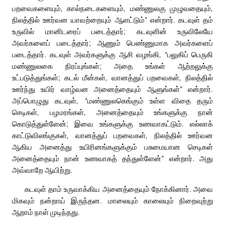
பறவைகளையும், கால்நடைகளையும், மண்ணுலகு முழுவதையும்,
நிலத்தில் ஊர்வன யாவற்றையும் ஆளட்டும்” என்றார். கடவுள் தம்
உருவில் மானிடரைப் படைத்தார்; கடவுளின் உருவிலேயே
அவர்களைப் படைத்தார்; ஆணும் பெண்ணுமாக அவர்களைப்
படைத்தார். கடவுள் அவர்களுக்கு ஆசி வழங்கி, “பலுகிப் பெருகி
மண்ணுலகை நிரப்புங்கள்; அதை உங்கள் ஆற்றலுக்கு
உட்படுத்துங்கள்; கடல் மீன்கள், வானத்துப் பறவைகள், நிலத்தில்
ஊர்ந்து உயிர் வாழ்வன அனைத்தையும் ஆளுங்கள்” என்றார்.
அப்பொழுது கடவுள், “மண்ணுலகெங்கும் உள்ள விதை தரும்
செடிகள், பழமரங்கள், அனைத்தையும் உங்களுக்கு நான்
கொடுத்துள்ளேன்; இவை உங்களுக்கு உணவாகட்டும். எல்லாக்
காட்டுவிலங்குகள், வானத்துப் பறவைகள், நிலத்தில் ஊர்வன
ஆகிய அனைத்து உயிரினங்களுக்கும் பசுமையான செடிகள்
அனைத்தையும் நான் உணவாகத் தந்துள்ளேன்” என்றார். அது
அவ்வாறே ஆயிற்று.
கடவுள் தாம் உருவாக்கிய அனைத்தையும் நோக்கினார். அவை
மிகவும் நன்றாய் இருந்தன. மாலையும் காலையும் நிறைவுற்று
ஆறாம் நாள் முடிந்தது.