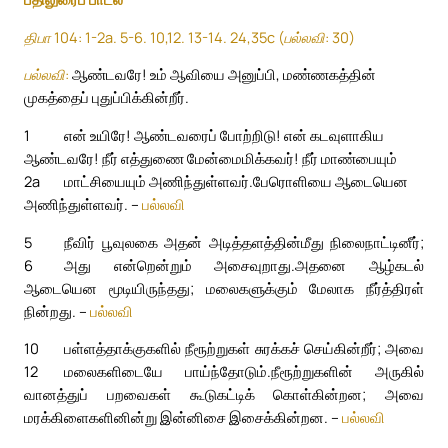
திபா 104: 1-2a. 5-6. 10,12. 13-14. 24,35c (பல்லவி: 30)
பல்லவி:
ஆண்டவரே! உம் ஆவியை அனுப்பி, மண்ணகத்தின்
முகத்தைப் புதுப்பிக்கின்றீர்.
1
என் உயிரே! ஆண்டவரைப் போற்றிடு! என் கடவுளாகிய
ஆண்டவரே! நீர் எத்துணை மேன்மைமிக்கவர்! நீர் மாண்பையும்
2a
மாட்சியையும் அணிந்துள்ளவர்.
பேரொளியை ஆடையென
அணிந்துள்ளவர். –
பல்லவி
5
நீவிர் பூவுலகை அதன் அடித்தளத்தின்மீது நிலைநாட்டினீர்;
6
அது என்றென்றும் அசைவுறாது.
அதனை ஆழ்கடல்
ஆடையென மூடியிருந்தது; மலைகளுக்கும் மேலாக நீர்த்திரள்
நின்றது. –
பல்லவி
10
பள்ளத்தாக்குகளில் நீரூற்றுகள் சுரக்கச் செய்கின்றீர்; அவை
12
மலைகளிடையே பாய்ந்தோடும்.
நீரூற்றுகளின் அருகில்
வானத்துப் பறவைகள் கூடுகட்டிக் கொள்கின்றன; அவை
மரக்கிளைகளினின்று இன்னிசை இசைக்கின்றன. –
பல்லவி