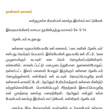
நான்காம் வாசகம்
என்றுமுள்ள பேரன்பால் உனக்கு இரக்கம் காட்டுவேன்.
இறைவாக்கினர் எசாயா நூலிலிருந்து வாசகம் 54: 5-14
ஆண்டவர் கூறுவது:
உன்னை உருவாக்கியவரே உன் கணவர், ‘படைகளின் ஆண்டவர்’
என்பது அவர்தம் பெயராம். இஸ்ரயேலின் தூயவரே உன் மீட்பர்; ‘உலக
முழுமைக்கும் கடவுள்’ என அவர் அழைக்கப்படுகின்றார்.
ஏனெனில், கைவிடப்பட்டு மனமுடைந்துபோன துணைவிபோலும்,
தள்ளப்பட்ட இளம் மனைவி போலும் இருக்கும் உன்னை ஆண்டவர்
அழைத்துள்ளார், என்கிறார் உன் கடவுள். நொடிப்பொழுதே நான்
உன்னைக் கைவிட்டேன்; ஆயினும் பேரிரக்கத்தால் உன்னை மீண்டும்
ஏற்றுக்கொள்வேன். பொங்கியெழும் சீற்றத்தால் இமைப்பொழுதே
என் முகத்தை உனக்கு மறைத்தேன்; ஆயினும் என்றும் உள்ள
பேரன்பால் உனக்கு இரக்கம் காட்டுவேன், என்கிறார் ஆண்டவர்.
எனக்கு இது நோவாவின் நாள்களில் நடந்ததுபோல் உள்ளது;