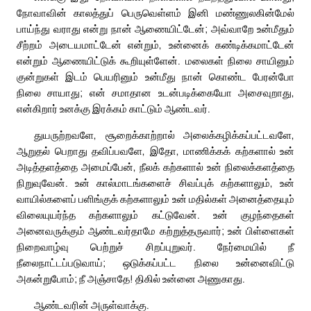
நோவாவின் காலத்துப் பெருவெள்ளம் இனி மண்ணுலகின்மேல்
பாய்ந்து வராது என்று நான் ஆணையிட்டேன்; அவ்வாறே உன்மீதும்
சீற்றம் அடையமாட்டேன் என்றும், உன்னைக் கண்டிக்கமாட்டேன்
என்றும் ஆணையிட்டுக் கூறியுள்ளேன். மலைகள் நிலை சாயினும்
குன்றுகள் இடம் பெயரினும் உன்மீது நான் கொண்ட பேரன்போ
நிலை சாயாது; என் சமாதான உடன்படிக்கையோ அசைவுறாது,
என்கிறார் உனக்கு இரக்கம் காட்டும் ஆண்டவர்.
துயருற்றவளே, சூறைக்காற்றால் அலைக்கழிக்கப்பட்டவளே,
ஆறுதல் பெறாது தவிப்பவளே, இதோ, மாணிக்கக் கற்களால் உன்
அடித்தளத்தை அமைப்பேன், நீலக் கற்களால் உன் நிலைக்களத்தை
நிறுவுவேன். உன் கால்மாடங்களைச் சிவப்புக் கற்களாலும், உன்
வாயில்களைப் பளிங்குக் கற்களாலும் உன் மதில்கள் அனைத்தையும்
விலையுயர்ந்த கற்களாலும் கட்டுவேன். உன் குழந்தைகள்
அனைவருக்கும் ஆண்டவர்தாமே கற்றுத்தருவார்; உன் பிள்ளைகள்
நிறைவாழ்வு பெற்றுச் சிறப்புறுவர். நேர்மையில் நீ
நீலைநாட்டப்படுவாய்; ஒடுக்கப்பட்ட நிலை உன்னைவிட்டு
அகன்றுபோம்; நீ அஞ்சாதே! திகில் உன்னை அணுகாது.
ஆண்டவரின் அருள்வாக்கு.