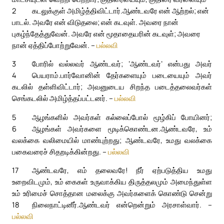
2
கடலுக்குள் அமிழ்த்திவிட்டார்.
ஆண்டவரே என் ஆற்றல்; என்
பாடல். அவரே என் விடுதலை; என் கடவுள். அவரை நான்
புகழ்ந்தேத்துவேன். அவரே என் மூதாதையரின் கடவுள்; அவரை
நான் ஏத்திப்போற்றுவேன். –
பல்லவி
3
போரில் வல்லவர் ஆண்டவர்; ‘ஆண்டவர்’ என்பது அவர்
4
பெயராம்.
பார்வோனின் தேர்களையும் படையையும் அவர்
கடலில் தள்ளிவிட்டார்; அவனுடைய சிறந்த படைத்தலைவர்கள்
செங்கடலில் அமிழ்த்தப்பட்டனர். –
பல்லவி
5
ஆழங்களில் அவர்கள் கல்லைப்போல் மூழ்கிப் போயினர்;
6
ஆழங்கள் அவர்களை மூடிக்கொண்டன.
ஆண்டவரே, உம்
வலக்கை வலிமையில் மாண்புற்றது; ஆண்டவரே, உமது வலக்கை
பகைவரைச் சிதறடிக்கின்றது. –
பல்லவி
17
ஆண்டவரே, எம் தலைவரே! நீர் ஏற்படுத்திய உமது
உறைவிடமும், உம் கைகள் உருவாக்கிய திருத்தலமும் அமைந்துள்ள
உம் உரிமைச் சொத்தான மலைக்கு அவர்களைக் கொண்டு சென்று
18
நிலைநாட்டினீர்.
ஆண்டவர் என்றென்றும் அரசாள்வார். –
பல்லவி