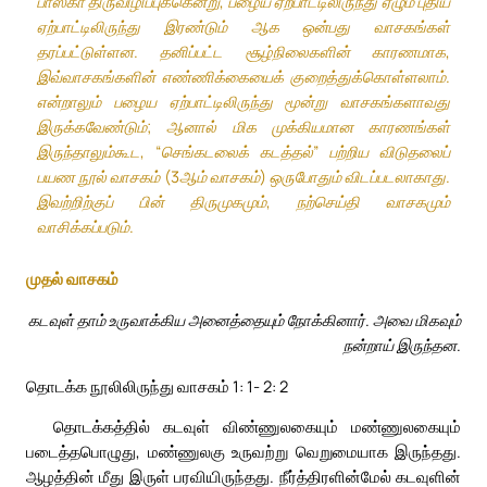
பாஸ்கா திருவிழிப்புக்கென்று, பழைய ஏற்பாட்டிலிருந்து ஏழும் புதிய
ஏற்பாட்டிலிருந்து இரண்டும் ஆக ஒன்பது வாசகங்கள்
தரப்பட்டுள்ளன. தனிப்பட்ட சூழ்நிலைகளின் காரணமாக,
இவ்வாசகங்களின் எண்ணிக்கையைக் குறைத்துக்கொள்ளலாம்.
என்றாலும் பழைய ஏற்பாட்டிலிருந்து மூன்று வாசகங்களாவது
இருக்கவேண்டும்; ஆனால் மிக முக்கியமான காரணங்கள்
இருந்தாலும்கூட, “செங்கடலைக் கடத்தல்” பற்றிய விடுதலைப்
பயண நூல் வாசகம் (3ஆம் வாசகம்) ஒருபோதும் விடப்படலாகாது.
இவற்றிற்குப் பின் திருமுகமும், நற்செய்தி வாசகமும்
வாசிக்கப்படும்.
முதல் வாசகம்
கடவுள் தாம் உருவாக்கிய அனைத்தையும் நோக்கினார். அவை மிகவும்
நன்றாய் இருந்தன.
தொடக்க நூலிலிருந்து வாசகம் 1: 1- 2: 2
தொடக்கத்தில் கடவுள் விண்ணுலகையும் மண்ணுலகையும்
படைத்தபொழுது, மண்ணுலகு உருவற்று வெறுமையாக இருந்தது.
ஆழத்தின் மீது இருள் பரவியிருந்தது. நீர்த்திரளின்மேல் கடவுளின்