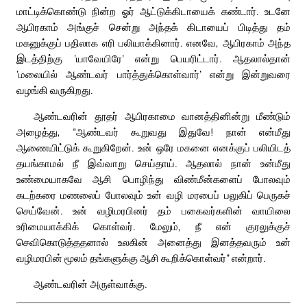
மாட்டிக்கொண்டு நின்ற ஓர் ஆட்டுக்கிடாயைக் கண்டார். உடனே
ஆபிரகாம் அங்குச் சென்று அந்தக் கிடாயைப் பிடித்து தம்
மகனுக்குப் பதிலாக எரி பலியாக்கினார். எனவே, ஆபிரகாம் அந்த
இடத்திற்கு ‘யாவேயிரே’ என்று பெயரிட்டார். ஆதலால்தான்
‘மலையில் ஆண்டவர் பார்த்துக்கொள்வார்’ என்று இன்றுவரை
வழங்கி வருகிறது.
ஆண்டவரின் தூதர் ஆபிரகாமை வானத்தினின்று மீண்டும்
அழைத்து, “ஆண்டவர் கூறுவது இதுவே! நான் என்மீது
ஆணையிட்டுக் கூறுகிறேன். உன் ஒரே மகனை எனக்குப் பலியிடத்
தயங்காமல் நீ இவ்வாறு செய்தாய். ஆதலால் நான் உன்மீது
உண்மையாகவே ஆசி பொழிந்து விண்மீன்களைப் போலவும்
கடற்கரை மணலைப் போலவும் உன் வழி மரபைப் பலுகிப் பெருகச்
செய்வேன். உன் வழிமரபினர் தம் பகைவர்களின் வாயிலை
உரிமையாக்கிக் கொள்வர். மேலும், நீ என் குரலுக்குச்
செவிகொடுத்ததனால் உலகின் அனைத்து இனத்தவரும் உன்
வழிமரபின் மூலம் தங்களுக்கு ஆசி கூறிக்கொள்வர்” என்றார்.
ஆண்டவரின் அருள்வாக்கு.