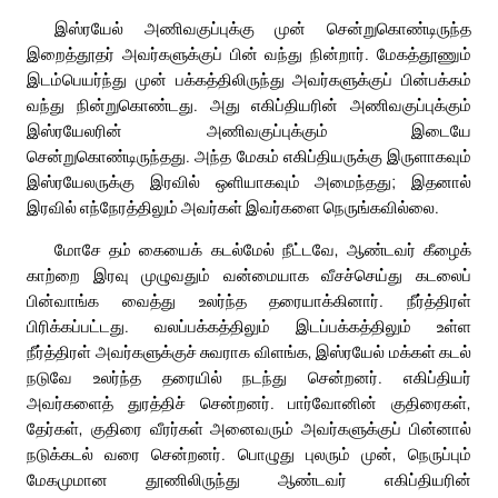
இஸ்ரயேல் அணிவகுப்புக்கு முன் சென்றுகொண்டிருந்த
இறைத்தூதர் அவர்களுக்குப் பின் வந்து நின்றார். மேகத்தூணும்
இடம்பெயர்ந்து முன் பக்கத்திலிருந்து அவர்களுக்குப் பின்பக்கம்
வந்து நின்றுகொண்டது. அது எகிப்தியரின் அணிவகுப்புக்கும்
இஸ்ரயேலரின் அணிவகுப்புக்கும் இடையே
சென்றுகொண்டிருந்தது. அந்த மேகம் எகிப்தியருக்கு இருளாகவும்
இஸ்ரயேலருக்கு இரவில் ஒளியாகவும் அமைந்தது; இதனால்
இரவில் எந்நேரத்திலும் அவர்கள் இவர்களை நெருங்கவில்லை.
மோசே தம் கையைக் கடல்மேல் நீட்டவே, ஆண்டவர் கீழைக்
காற்றை இரவு முழுவதும் வன்மையாக வீசச்செய்து கடலைப்
பின்வாங்க வைத்து உலர்ந்த தரையாக்கினார். நீர்த்திரள்
பிரிக்கப்பட்டது. வலப்பக்கத்திலும் இடப்பக்கத்திலும் உள்ள
நீர்த்திரள் அவர்களுக்குச் சுவராக விளங்க, இஸ்ரயேல் மக்கள் கடல்
நடுவே உலர்ந்த தரையில் நடந்து சென்றனர். எகிப்தியர்
அவர்களைத் துரத்திச் சென்றனர். பார்வோனின் குதிரைகள்,
தேர்கள், குதிரை வீரர்கள் அனைவரும் அவர்களுக்குப் பின்னால்
நடுக்கடல் வரை சென்றனர். பொழுது புலரும் முன், நெருப்பும்
மேகமுமான தூணிலிருந்து ஆண்டவர் எகிப்தியரின்