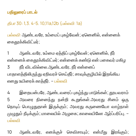
பதிலுரைப் பாடல்
திபா 30: 1,3. 4-5. 10,11a,12b (பல்லவி: 1a)
பல்லவி:
ஆண்டவரே, உம்மைப் புகழ்வேன்; ஏனெனில், என்னைக்
கைதூக்கிவிட்டீர்;
1
ஆண்டவரே, உம்மை ஏத்திப் புகழ்வேன்; ஏனெனில், நீர்
என்னைக் கைதூக்கிவிட்டீர்; என்னைக் கண்டு என் பகைவர் மகிழ
3
நீர் விடவில்லை.
ஆண்டவரே, நீர் என்னைப்
பாதாளத்திலிருந்து ஏறிவரச் செய்தீர்; சாவுக்குழியில் இறங்கிய
எனது உயிரைக் காத்தீர். –
பல்லவி
4
இறையன்பரே, ஆண்டவரைப் புகழ்ந்து பாடுங்கள்; தூயவராம்
5
அவரை நினைந்து நன்றி கூறுங்கள்.
அவரது சினம் ஒரு
நொடிப் பொழுதுதான் இருக்கும்; அவரது கருணையோ வாழ்நாள்
முழுதும் நீடிக்கும்; மாலையில் அழுகை; காலையிலோ ஆர்ப்பரிப்பு. –
பல்லவி
10
ஆண்டவரே, எனக்குச் செவிசாயும்; என்மீது இரங்கும்;