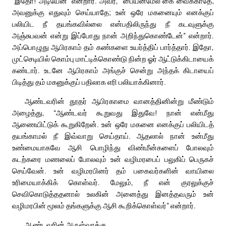
“இதோ! அடியேன்” என்றார். அவர், “பையன்மேல் கை வைக்காதே;
அவனுக்கு எதுவும் செய்யாதே; உன் ஒரே மகனையும் எனக்குப்
பலியிட நீ தயங்கவில்லை என்பதிலிருந்து நீ கடவுளுக்கு
அஞ்சுபவன் என்று இப்போது நான் அறிந்துகொண்டேன்” என்றார்.
அப்பொழுது ஆபிரகாம் தம் கண்களை உயர்த்திப் பார்த்தார். இதோ,
முட்செடியில் கொம்பு மாட்டிக்கொண்டு நின்ற ஓர் ஆட்டுக்கிடாயைக்
கண்டார். உடனே ஆபிரகாம் அங்குச் சென்று அந்தக் கிடாயைப்
பிடித்து தம் மகனுக்குப் பதிலாக எரி பலியாக்கினார்.
ஆண்டவரின் தூதர் ஆபிரகாமை வானத்தினின்று மீண்டும்
அழைத்து, “ஆண்டவர் கூறுவது இதுவே! நான் என்மீது
ஆணையிட்டுக் கூறுகிறேன். உன் ஒரே மகனை எனக்குப் பலியிடத்
தயங்காமல் நீ இவ்வாறு செய்தாய். ஆதலால் நான் உன்மீது
உண்மையாகவே ஆசி பொழிந்து விண்மீன்களைப் போலவும்
கடற்கரை மணலைப் போலவும் உன் வழிமரபைப் பலுகிப் பெருகச்
செய்வேன். உன் வழிமரபினர் தம் பகைவர்களின் வாயிலை
உரிமையாக்கிக் கொள்வர். மேலும், நீ என் குரலுக்குச்
செவிகொடுத்ததனால் உலகின் அனைத்து இனத்தவரும் உன்
வழிமரபின் மூலம் தங்களுக்கு ஆசி கூறிக்கொள்வர்” என்றார்.
ஆண்டவரின் அருள்வாக்கு.