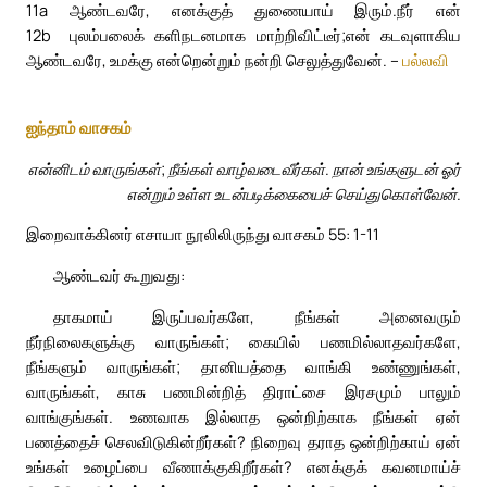
11a
ஆண்டவரே, எனக்குத் துணையாய் இரும்.
நீர் என்
12b
புலம்பலைக் களிநடனமாக மாற்றிவிட்டீர்;
என் கடவுளாகிய
ஆண்டவரே, உமக்கு என்றென்றும் நன்றி செலுத்துவேன். –
பல்லவி
ஐந்தாம் வாசகம்
என்னிடம் வாருங்கள்; நீங்கள் வாழ்வடைவீர்கள். நான் உங்களுடன் ஓர்
என்றும் உள்ள உடன்படிக்கையைச் செய்துகொள்வேன்.
இறைவாக்கினர் எசாயா நூலிலிருந்து வாசகம் 55: 1-11
ஆண்டவர் கூறுவது:
தாகமாய் இருப்பவர்களே, நீங்கள் அனைவரும்
நீர்நிலைகளுக்கு வாருங்கள்; கையில் பணமில்லாதவர்களே,
நீங்களும் வாருங்கள்; தானியத்தை வாங்கி உண்ணுங்கள்,
வாருங்கள், காசு பணமின்றித் திராட்சை இரசமும் பாலும்
வாங்குங்கள். உணவாக இல்லாத ஒன்றிற்காக நீங்கள் ஏன்
பணத்தைச் செலவிடுகின்றீர்கள்? நிறைவு தராத ஒன்றிற்காய் ஏன்
உங்கள் உழைப்பை வீணாக்குகிறீர்கள்? எனக்குக் கவனமாய்ச்