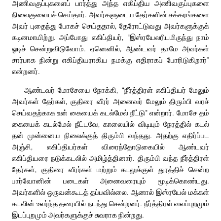
அணிவகுப்புகளைப் பார்த்து அந்த எகிப்திய அணிவகுப்புகளை
நிலைகுலையச் செய்தார். அவர்களுடைய தேர்களின் சக்கரங்களை
அவர் புதைந்து போகச் செய்ததால், தேரோட்டுவது அவர்களுக்குக்
கடினமாயிற்று. அப்போது எகிப்தியர், “இஸ்ரயேலரிடமிருந்து நாம்
ஓடிச் சென்றுவிடுவோம். ஏனெனில், ஆண்டவர் தாமே அவர்கள்
சார்பாக நின்று எகிப்தியராகிய நமக்கு எதிராகப் போரிடுகிறார்”
என்றனர்.
ஆண்டவர் மோசேயை நோக்கி, “நீர்த்திரள் எகிப்தியர் மேலும்
அவர்கள் தேர்கள், குதிரை வீரர் அனைவர் மேலும் திரும்பி வரச்
செய்வதற்காக உன் கையைக் கடல்மேல் நீட்டு” என்றார். மோசே தம்
கையைக் கடல்மேல் நீட்டவே, காலையில் விடியும் நேரத்தில் கடல்
தன் முன்னைய நிலைக்குத் திரும்பி வந்தது. அதற்கு எதிர்ப்பட
அஞ்சி, எகிப்தியர்கள் விரைந்தோடுகையில் ஆண்டவர்
எகிப்தியரை நடுக்கடலில் அமிழ்த்தினார். திரும்பி வந்த நீர்த்திரள்
தேர்கள், குதிரை வீரர்கள் மற்றும் கடலுக்குள் துரத்திச் சென்ற
பார்வோனின் படைகள் அனைவரையும் மூடிக்கொண்டது.
அவர்களில் ஒருவன்கூடத் தப்பவில்லை. ஆனால் இஸ்ரயேல் மக்கள்
கடலின் உலர்ந்த தரையில் நடந்து சென்றனர். நீர்த்திரள் வலப்புறமும்
இடப்புறமும் அவர்களுக்குச் சுவராக நின்றது.