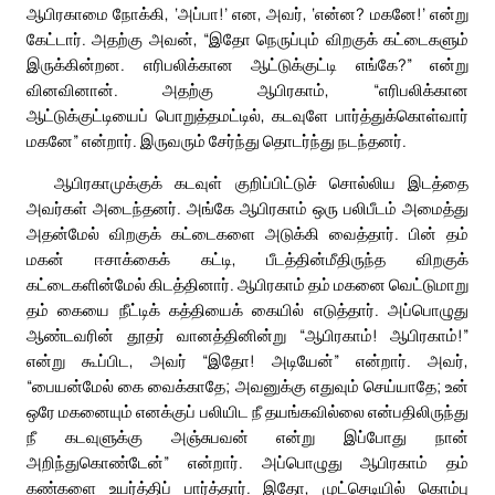
ஆபிரகாமை நோக்கி, ‘அப்பா!’ என, அவர், ‘என்ன? மகனே!’ என்று
கேட்டார். அதற்கு அவன், “இதோ நெருப்பும் விறகுக் கட்டைகளும்
இருக்கின்றன. எரிபலிக்கான ஆட்டுக்குட்டி எங்கே?” என்று
வினவினான். அதற்கு ஆபிரகாம், “எரிபலிக்கான
ஆட்டுக்குட்டியைப் பொறுத்தமட்டில், கடவுளே பார்த்துக்கொள்வார்
மகனே” என்றார். இருவரும் சேர்ந்து தொடர்ந்து நடந்தனர்.
ஆபிரகாமுக்குக் கடவுள் குறிப்பிட்டுச் சொல்லிய இடத்தை
அவர்கள் அடைந்தனர். அங்கே ஆபிரகாம் ஒரு பலிபீடம் அமைத்து
அதன்மேல் விறகுக் கட்டைகளை அடுக்கி வைத்தார். பின் தம்
மகன் ஈசாக்கைக் கட்டி, பீடத்தின்மீதிருந்த விறகுக்
கட்டைகளின்மேல் கிடத்தினார். ஆபிரகாம் தம் மகனை வெட்டுமாறு
தம் கையை நீட்டிக் கத்தியைக் கையில் எடுத்தார். அப்பொழுது
ஆண்டவரின் தூதர் வானத்தினின்று “ஆபிரகாம்! ஆபிரகாம்!”
என்று கூப்பிட, அவர் “இதோ! அடியேன்” என்றார். அவர்,
“பையன்மேல் கை வைக்காதே; அவனுக்கு எதுவும் செய்யாதே; உன்
ஒரே மகனையும் எனக்குப் பலியிட நீ தயங்கவில்லை என்பதிலிருந்து
நீ கடவுளுக்கு அஞ்சுபவன் என்று இப்போது நான்
அறிந்துகொண்டேன்” என்றார். அப்பொழுது ஆபிரகாம் தம்
கண்களை உயர்த்திப் பார்த்தார். இதோ, முட்செடியில் கொம்பு