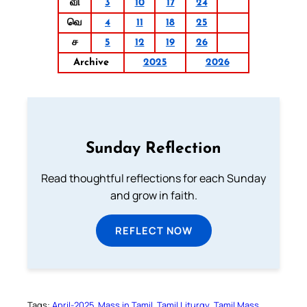
வி
3
10
17
24
வெ
4
11
18
25
ச
5
12
19
26
Archive
2025
2026
Sunday Reflection
Read thoughtful reflections for each Sunday
and grow in faith.
REFLECT NOW
Tags:
April-2025
Mass in Tamil
Tamil Liturgy
Tamil Mass