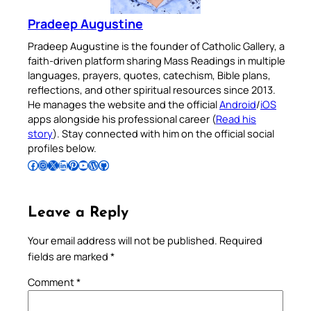
Pradeep Augustine
Pradeep Augustine is the founder of Catholic Gallery, a
faith-driven platform sharing Mass Readings in multiple
languages, prayers, quotes, catechism, Bible plans,
reflections, and other spiritual resources since 2013.
He manages the website and the official
Android
/
iOS
apps alongside his professional career (
Read his
story
). Stay connected with him on the official social
profiles below.
Follow Pradeep on Facebook
Follow Pradeep on Instagram
Follow Pradeep on X
Follow Pradeep on LinkedIn
Follow Pradeep on Pinterest
Subscribe to Pradeep’s Youtube Channel
Follow Pradeep on WordPress
Follow Pradeep on GitHub
Leave a Reply
Your email address will not be published.
Required
fields are marked
*
Comment
*