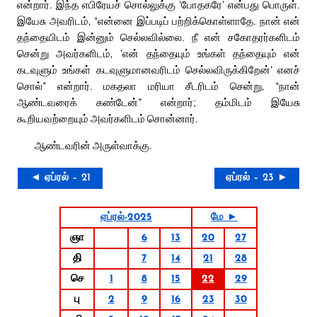
என்றார். இந்த எபிரேயச் சொல்லுக்கு ‘போதகரே’ என்பது பொருள்.
இயேசு அவரிடம், “என்னை இப்படிப் பற்றிக்கொள்ளாதே. நான் என்
தந்தையிடம் இன்னும் செல்லவில்லை. நீ என் சகோதரர்களிடம்
சென்று அவர்களிடம், ‘என் தந்தையும் உங்கள் தந்தையும் என்
கடவுளும் உங்கள் கடவுளுமானவரிடம் செல்லவிருக்கிறேன்’ எனச்
சொல்” என்றார். மகதலா மரியா சீடரிடம் சென்று, “நான்
ஆண்டவரைக் கண்டேன்” என்றார்; தம்மிடம் இயேசு
கூறியவற்றையும் அவர்களிடம் சொன்னார்.
ஆண்டவரின் அருள்வாக்கு.
◄ ஏப்ரல் – 21
ஏப்ரல் – 23 ►
ஏப்ரல்-2025
மே ►
ஞா
6
13
20
27
தி
7
14
21
28
செ
1
8
15
22
29
பு
2
9
16
23
30