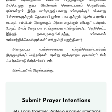
அப்பொழுது தூய ஆவியைக் கொடையாகப் பெறுவீர்கள்.
ஏனென்றால் இந்த வாக்குறுதியானது உங்களுக்கும் உங்களது
பிள்ளைகளுக்கும் தொலையிலுள்ள யாவருக்கும் ஆண்டவராகிய
கடவுள் தம்மிடம் அழைக்கும் அனைவருக்கும் உரியது” என்றார்.
மேலும் அவர் வேறு பல சான்றுகளை எடுத்துக்கூறி, “நெறிகெட்ட
இந்தத் தலைமுறையிலிருந்து, உங்களைக்
காப்பாற்றிக்கொள்ளுங்கள்” என்று அறிவுறுத்தினார்.
அவருடைய வார்த்தைகளை ஏற்றுக்கொண்டவர்கள்
திருமுழுக்குப் பெற்றார்கள். அன்று ஏறக்குறைய மூவாயிரம் பேர்
அவர்களோடு சேர்க்கப்பட்டனர்.
ஆண்டவரின் அருள்வாக்கு.
Submit Prayer Intentions
Let us pray together. Write your prayer intentions