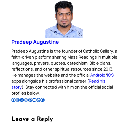
Pradeep Augustine
Pradeep Augustine is the founder of Catholic Gallery, a
faith-driven platform sharing Mass Readings in multiple
languages, prayers, quotes, catechism, Bible plans,
reflections, and other spiritual resources since 2013.
He manages the website and the official
Android
/
iOS
apps alongside his professional career (
Read his
story
). Stay connected with him on the official social
profiles below.
Follow Pradeep on Facebook
Follow Pradeep on Instagram
Follow Pradeep on X
Follow Pradeep on LinkedIn
Follow Pradeep on Pinterest
Subscribe to Pradeep’s Youtube Channel
Follow Pradeep on WordPress
Follow Pradeep on GitHub
Leave a Reply