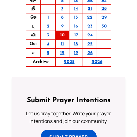
தி
7
14
21
28
செ
1
8
15
22
29
பு
2
9
16
23
30
வி
3
10
17
24
வெ
4
11
18
25
ச
5
12
19
26
Archive
2025
2026
Submit Prayer Intentions
Let us pray together. Write your prayer
intentions and join our community.
SUBMIT PRAYER