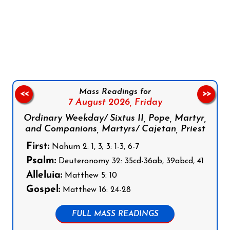
Follow us on Facebook
Follow us on Instagram
Follow us on X
Subscribe to our YouTube Channel
Follow us on WhatsApp
Mass Readings for
<<
>>
7 August 2026,
Friday
Ordinary Weekday/ Sixtus II, Pope, Martyr,
and Companions, Martyrs/ Cajetan, Priest
First:
Nahum 2: 1, 3; 3: 1-3, 6-7
Psalm:
Deuteronomy 32: 35cd-36ab, 39abcd, 41
Alleluia:
Matthew 5: 10
Gospel:
Matthew 16: 24-28
FULL MASS READINGS