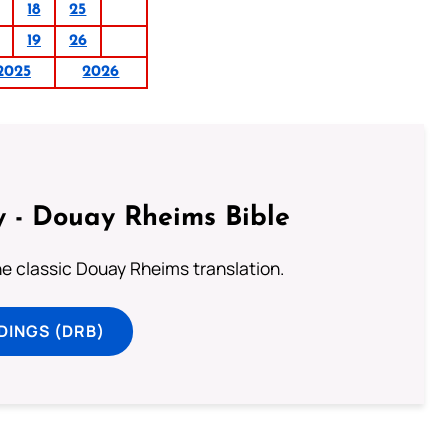
18
25
19
26
2025
2026
 - Douay Rheims Bible
he classic Douay Rheims translation.
DINGS (DRB)