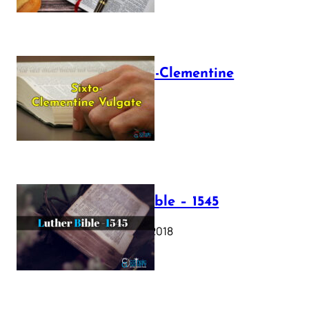
The Sixto-Clementine
Vulgate
July 12, 2025
Luther Bible – 1545
October 17, 2018