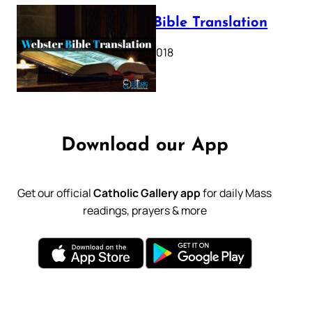
Webster Bible Translation
October 11, 2018
Download our App
Get our official
Catholic Gallery app
for daily Mass
readings, prayers & more