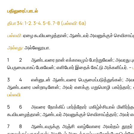
பதிலுரைப் பாடல்
திபா 34: 1-2. 3-4. 5-6. 7-8 (பல்லவி: 6a)
பல்லவி:
ஏழை கூவியழைத்தான்; ஆண்டவர் அவனுக்குச் செவிசாய்த்
அல்லது:
அல்லேலூயா.
1
2
ஆண்டவரை நான் எக்காலமும் போற்றுவேன்; அவரது புகழ்
பெருமையாகப் பேசுவேன்; எளியோர் இதைக் கேட்டு அக்களிப்பர். –
3
4
என்னுடன் ஆண்டவரை பெருமைப்படுத்துங்கள்; அவர
ஆண்டவரை மன்றாடினேன்; அவர் எனக்கு மறுமொழி பகர்ந்தார்; 
பல்லவி
5
6
அவரை நோக்கிப் பார்த்தோர் மகிழ்ச்சியால் மிளிர்
கூவியழைத்தான்; ஆண்டவர் அவனுக்குச் செவிசாய்த்தார்; அவர் எல
7
8
ஆண்டவருக்கு அஞ்சி வாழ்வோரை அவர்தம் தூதர் சூழ
சுவைத்துப் பாருங்கள்; அவரிடம் அடைக்கலம் புகுவோர் பேறுபெற்றோ