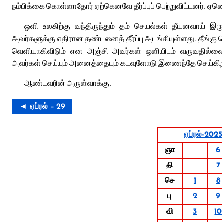
நம்பிக்கை கொள்ளாதோர் ஏற்கெனவே தீர்ப்புப் பெற்றுவிட்டனர். 
ஒளி உலகிற்கு வந்திருந்தும் தம் செயல்கள் தீயனவாய் இ
அவர்களுக்கு எதிரான தண்டனைத் தீர்ப்பு அடங்கியுள்ளது. தீங்க
வெளியாகிவிடும் என அஞ்சி அவர்கள் ஒளியிடம் வருவதில்லை.
அவர்கள் செய்யும் அனைத்தையும் கடவுளோடு இணைந்தே செய்கிறா
ஆண்டவரின் அருள்வாக்கு.
◄ ஏப்ரல் – 29
ஏப்ரல்-202
ஞா
6
தி
7
செ
1
8
பு
2
9
வி
3
10