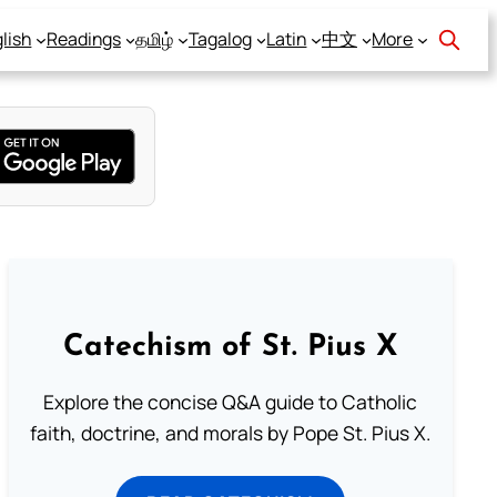
lish
Readings
தமிழ்
Tagalog
Latin
中文
More
Catechism of St. Pius X
Explore the concise Q&A guide to Catholic
faith, doctrine, and morals by Pope St. Pius X.