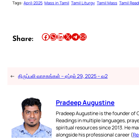
Tags:
April-2025
Mass in Tamil
Tamil Liturgy
Tamil Mass
Tamil Rea
Share this article on Facebook
Share this article on WhatsApp
Share this article on LinkedIn
Share this article on X
Share this article on Telegram
Email this Article
Share:
←
திருப்பலி வாசகங்கள் – ஏப்ரல் 29, 2025 – வ2
Pradeep Augustine
Pradeep Augustine is the founder of C
Readings in multiple languages, praye
spiritual resources since 2013. He ma
alongside his professional career (
Re