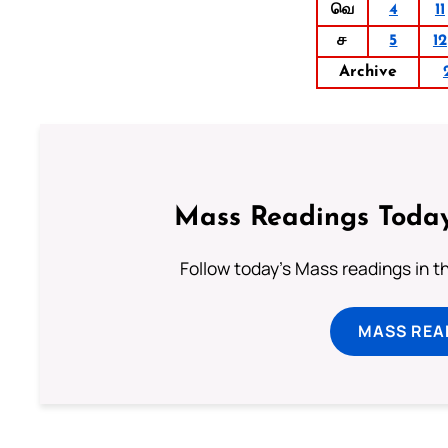
வெ
4
11
ச
5
12
Archive
Mass Readings Today
Follow today's Mass readings in t
MASS REA