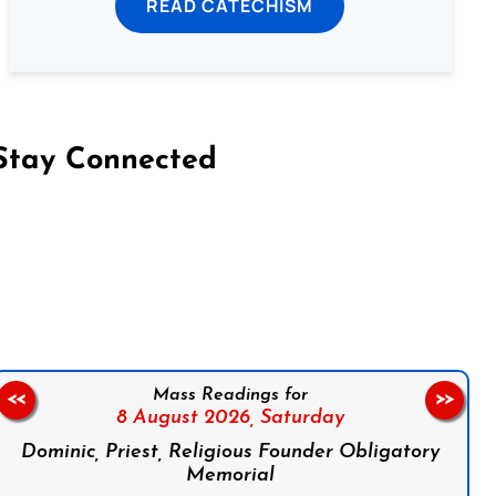
READ CATECHISM
Stay Connected
on Facebook
Follow us on Instagram
Follow us on X
Subscribe to our YouTube Channel
Follow us on WhatsApp
Mass Readings for
<<
>>
8 August 2026,
Saturday
Dominic, Priest, Religious Founder Obligatory
Memorial