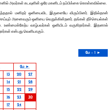
ஏனெனில் அவர்கள் கடவுளின் ஒரே மகனிடம் நம்பிக்கை கொள்ளவில்லை.
ருந்ததால் மனிதர் ஒளியைவிட இருளையே விரும்பினர். இதில்தான்
ு செய்யும் அனைவரும் ஒளியை வெறுக்கின்றனர். தங்கள் தீச்செயல்கள்
 உண்மைக்கேற்ப வாழ்பவர்கள் ஒளியிடம் வருகிறார்கள். இதனால்
ர்கள் என்பது வெளியாகும்.
மே – 1 ►
5
மே ►
13
20
27
14
21
28
15
22
29
16
23
30
17
24