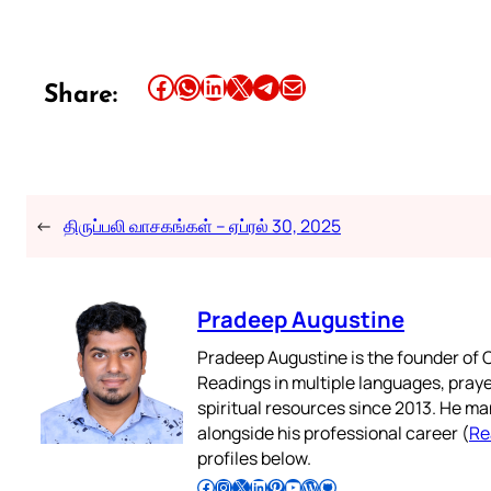
Share this article on Facebook
Share this article on WhatsApp
Share this article on LinkedIn
Share this article on X
Share this article on Telegram
Email this Article
Share:
←
திருப்பலி வாசகங்கள் – ஏப்ரல் 30, 2025
Pradeep Augustine
Pradeep Augustine is the founder of C
Readings in multiple languages, praye
spiritual resources since 2013. He ma
alongside his professional career (
Re
profiles below.
Follow Pradeep on Facebook
Follow Pradeep on Instagram
Follow Pradeep on X
Follow Pradeep on LinkedIn
Follow Pradeep on Pinterest
Subscribe to Pradeep’s Youtube Channel
Follow Pradeep on WordPress
Follow Pradeep on GitHub