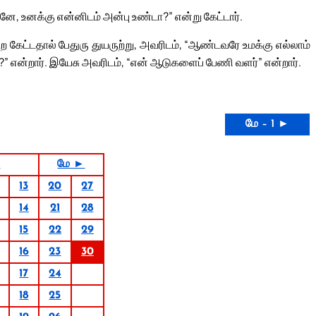
, உனக்கு என்னிடம் அன்பு உண்டா?” என்று கேட்டார்.
ை கேட்டதால் பேதுரு துயருற்று, அவரிடம், “ஆண்டவரே உமக்கு எல்லாம்
ா?” என்றார். இயேசு அவரிடம், “என் ஆடுகளைப் பேணி வளர்” என்றார்.
மே – 1 ►
5
மே ►
13
20
27
14
21
28
15
22
29
16
23
30
17
24
18
25