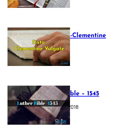
The Sixto-Clementine
Vulgate
July 12, 2025
Luther Bible – 1545
October 17, 2018