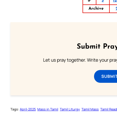
ச
5
12
Archive
Submit Pray
Let us pray together. Write your pr
SUBMI
Tags:
April-2025
Mass in Tamil
Tamil Liturgy
Tamil Mass
Tamil Rea