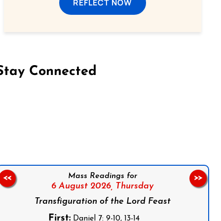
REFLECT NOW
Stay Connected
on Facebook
Follow us on Instagram
Follow us on X
Subscribe to our YouTube Channel
Follow us on WhatsApp
Mass Readings for
<<
>>
6 August 2026,
Thursday
Transfiguration of the Lord Feast
First:
Daniel 7: 9-10, 13-14