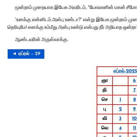
மூன்றாம் முறையாக இயேசு அவரிடம், “யோவானின் மகன் சீமோனே
‘உனக்கு என்னிடம் அன்பு உண்டா?’ என்று இயேசு மூன்றாம் முற
தெரியுமே! எனக்கு உம்மீது அன்பு உண்டு என்பது நீர் அறியாத ஒன்ற
ஆண்டவரின் அருள்வாக்கு.
◄ ஏப்ரல் – 29
ஏப்ரல்-202
ஞா
6
தி
7
செ
1
8
பு
2
9
வி
3
10
வெ
4
11