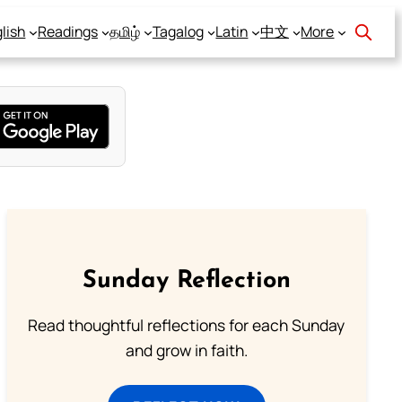
lish
Readings
தமிழ்
Tagalog
Latin
中文
More
Sunday Reflection
Read thoughtful reflections for each Sunday
and grow in faith.