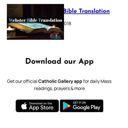
Webster Bible Translation
October 11, 2018
Download our App
Get our official
Catholic Gallery app
for daily Mass
readings, prayers & more