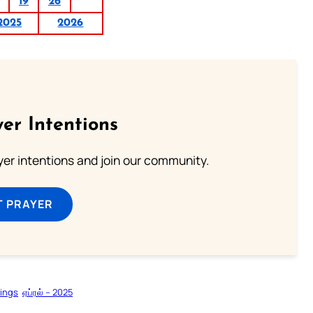
19
26
2025
2026
er Intentions
ayer intentions and join our community.
T PRAYER
dings
ஏப்ரல் – 2025