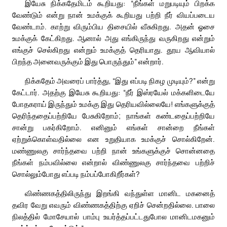
இயேசு நிக்கதேமிடம் கூறியது: “நீங்கள் மறுபடியும் பிறக்க
வேண்டும் என்று நான் உமக்குக் கூறியது பற்றி நீர் வியப்படைய
வேண்டாம். காற்று விரும்பிய திசையில் வீசுகிறது. அதன் ஓசை
உமக்குக் கேட்கிறது. ஆனால் அது எங்கிருந்து வருகிறது என்றும்
எங்குச் செல்கிறது என்றும் உமக்குத் தெரியாது. தூய ஆவியால்
பிறந்த அனைவருக்கும் இது பொருந்தும்” என்றார்.
நிக்கதேம் அவரைப் பார்த்து, “இது எப்படி நிகழ முடியும்?” என்று
கேட்டார். அதற்கு இயேசு கூறியது: “நீர் இஸ்ரயேல் மக்களிடையே
போதகராய் இருந்தும் உமக்கு இது தெரியவில்லையே! எங்களுக்குத்
தெரிந்ததைப்பற்றியே பேசுகிறோம்; நாங்கள் கண்டதைப்பற்றியே
சான்று பகர்கிறோம். எனினும் எங்கள் சான்றை நீங்கள்
ஏற்றுக்கொள்வதில்லை என உறுதியாக உமக்குச் சொல்கிறேன்.
மண்ணுலகு சார்ந்தவை பற்றி நான் உங்களுக்குச் சொன்னதை
நீங்கள் நம்பவில்லை என்றால் விண்ணுலகு சார்ந்தவை பற்றிச்
சொல்லும்போது எப்படி நம்பப்போகிறீர்கள்?
விண்ணகத்திலிருந்து இறங்கி வந்துள்ள மானிட மகனைத்
தவிர வேறு எவரும் விண்ணகத்திற்கு ஏறிச் சென்றதில்லை. பாலை
நிலத்தில் மோசேயால் பாம்பு உயர்த்தப்பட்டதுபோல மானிடமகனும்