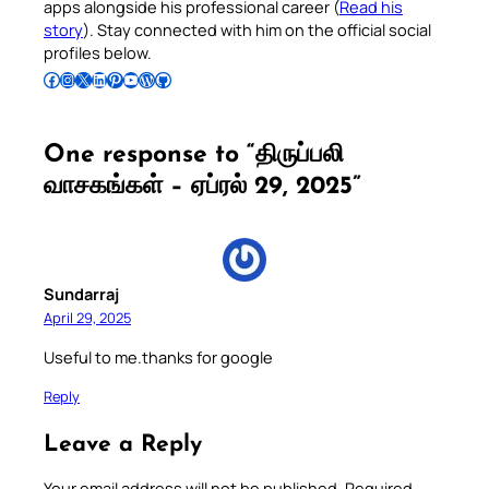
apps alongside his professional career (
Read his
story
). Stay connected with him on the official social
profiles below.
Follow Pradeep on Facebook
Follow Pradeep on Instagram
Follow Pradeep on X
Follow Pradeep on LinkedIn
Follow Pradeep on Pinterest
Subscribe to Pradeep’s Youtube Channel
Follow Pradeep on WordPress
Follow Pradeep on GitHub
One response to “திருப்பலி
வாசகங்கள் – ஏப்ரல் 29, 2025”
Sundarraj
April 29, 2025
Useful to me.thanks for google
Reply
Leave a Reply
Your email address will not be published.
Required