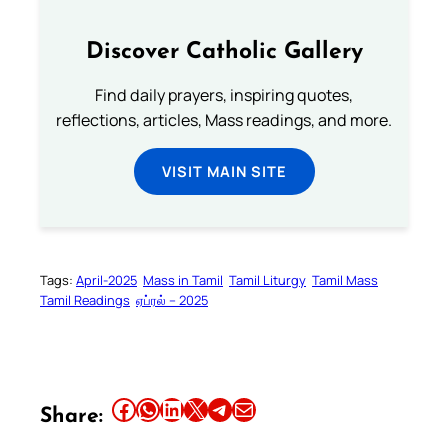
Discover Catholic Gallery
Find daily prayers, inspiring quotes,
reflections, articles, Mass readings, and more.
VISIT MAIN SITE
Tags:
April-2025
Mass in Tamil
Tamil Liturgy
Tamil Mass
Tamil Readings
ஏப்ரல் – 2025
Share this article on Facebook
Share this article on WhatsApp
Share this article on LinkedIn
Share this article on X
Share this article on Telegram
Email this Article
Share: