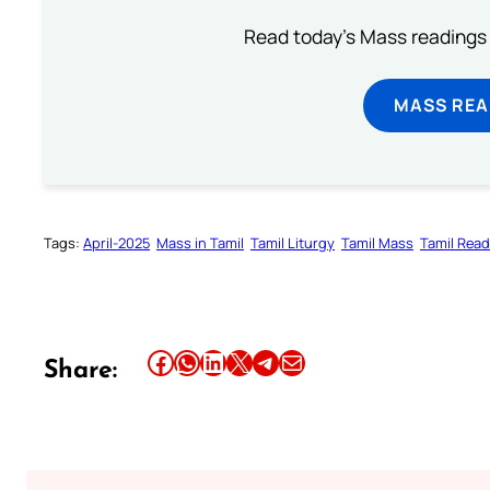
Read today's Mass readings 
MASS REA
Tags:
April-2025
Mass in Tamil
Tamil Liturgy
Tamil Mass
Tamil Rea
Share this article on Facebook
Share this article on WhatsApp
Share this article on LinkedIn
Share this article on X
Share this article on Telegram
Email this Article
Share: