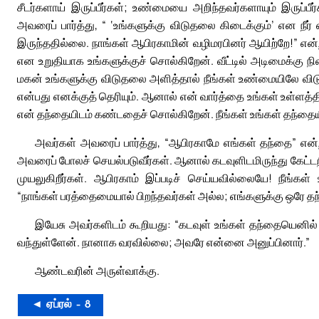
சீடர்களாய் இருப்பீர்கள்; உண்மையை அறிந்தவர்களாயும் இருப்பீ
அவரைப் பார்த்து, “ ‘உங்களுக்கு விடுதலை கிடைக்கும்’ என நீர
இருந்ததில்லை. நாங்கள் ஆபிரகாமின் வழிமரபினர் ஆயிற்றே!” என்ற
என உறுதியாக உங்களுக்குச் சொல்கிறேன். வீட்டில் அடிமைக்கு
மகன் உங்களுக்கு விடுதலை அளித்தால் நீங்கள் உண்மையிலே விடுத
என்பது எனக்குத் தெரியும். ஆனால் என் வார்த்தை உங்கள் உள்ளத்
என் தந்தையிடம் கண்டதைச் சொல்கிறேன். நீங்கள் உங்கள் தந்தையிட
அவர்கள் அவரைப் பார்த்து, “ஆபிரகாமே எங்கள் தந்தை” என்ற
அவரைப் போலச் செயல்படுவீர்கள். ஆனால் கடவுளிடமிருந்து கேட
முயலுகிறீர்கள். ஆபிரகாம் இப்படிச் செய்யவில்லையே! நீங்கள்
“நாங்கள் பரத்தைமையால் பிறந்தவர்கள் அல்ல; எங்களுக்கு ஒரே தந
இயேசு அவர்களிடம் கூறியது: “கடவுள் உங்கள் தந்தையெனில் ந
வந்துள்ளேன். நானாக வரவில்லை; அவரே என்னை அனுப்பினார்.”
ஆண்டவரின் அருள்வாக்கு.
◄ ஏப்ரல் – 8