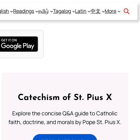
lish
Readings
தமிழ்
Tagalog
Latin
中文
More
Catechism of St. Pius X
Explore the concise Q&A guide to Catholic
faith, doctrine, and morals by Pope St. Pius X.