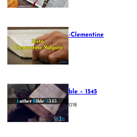
The Sixto-Clementine
Vulgate
July 12, 2025
Luther Bible – 1545
October 17, 2018