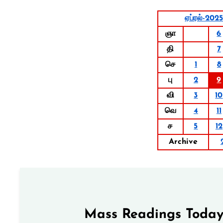
ஏப்ரல்-202
ஞா
6
தி
7
செ
1
8
பு
2
9
வி
3
10
வெ
4
11
ச
5
12
Archive
Mass Readings Today