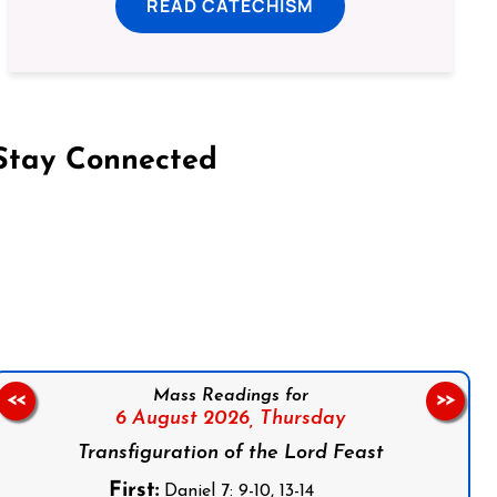
READ CATECHISM
Stay Connected
on Facebook
Follow us on Instagram
Follow us on X
Subscribe to our YouTube Channel
Follow us on WhatsApp
Mass Readings for
<<
>>
6 August 2026,
Thursday
Transfiguration of the Lord Feast
First:
Daniel 7: 9-10, 13-14