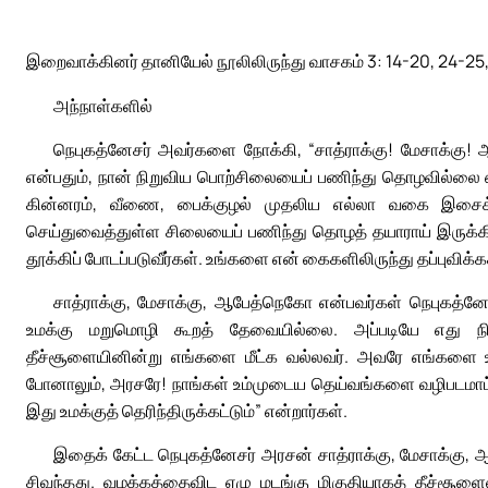
இறைவாக்கினர் தானியேல் நூலிலிருந்து வாசகம் 3: 14-20, 24-25
அந்நாள்களில்
நெபுகத்னேசர் அவர்களை நோக்கி, “சாத்ராக்கு! மேசாக்க
என்பதும், நான் நிறுவிய பொற்சிலையைப் பணிந்து தொழவில்லை 
கின்னரம், வீணை, பைக்குழல் முதலிய எல்லா வகை இசைக் கர
செய்துவைத்துள்ள சிலையைப் பணிந்து தொழத் தயாராய் இருக்கி
தூக்கிப் போடப்படுவீர்கள். உங்களை என் கைகளிலிருந்து தப்புவிக
சாத்ராக்கு, மேசாக்கு, ஆபேத்நெகோ என்பவர்கள் நெபுகத்ன
உமக்கு மறுமொழி கூறத் தேவையில்லை. அப்படியே எது நிகழ்
தீச்சூளையினின்று எங்களை மீட்க வல்லவர். அவரே எங்களை உம்
போனாலும், அரசரே! நாங்கள் உம்முடைய தெய்வங்களை வழிபடமாட்
இது உமக்குத் தெரிந்திருக்கட்டும்” என்றார்கள்.
இதைக் கேட்ட நெபுகத்னேசர் அரசன் சாத்ராக்கு, மேசாக்க
சிவந்தது. வழக்கத்தைவிட ஏழு மடங்கு மிகுதியாகத் தீச்சூளைய