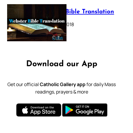
Webster Bible Translation
October 11, 2018
Download our App
Get our official
Catholic Gallery app
for daily Mass
readings, prayers & more