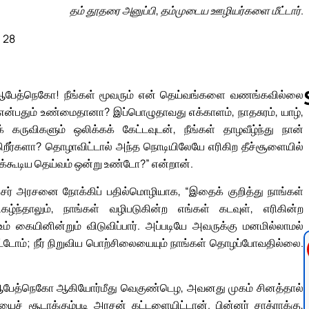
தம் தூதரை அனுப்பி, தம்முடைய ஊழியர்களை மீட்டார்.
, 28
ு! ஆபேத்நெகோ! நீங்கள் மூவரும் என் தெய்வங்களை வணங்கவில்லை
என்பதும் உண்மைதானா? இப்பொழுதாவது எக்காளம், நாதசுரம், யாழ்,
ுவிகளும் ஒலிக்கக் கேட்டவுடன், நீங்கள் தாழவீழ்ந்து நான்
றீர்களா? தொழாவிட்டால் அந்த நொடியிலேயே எரிகிற தீச்சூளையில்
Follow us 
்கக்கூடிய தெய்வம் ஒன்று உண்டோ?” என்றான்.
ேசர் அரசனை நோக்கிப் பதில்மொழியாக, “இதைக் குறித்து நாங்கள்
ந்தாலும், நாங்கள் வழிபடுகின்ற எங்கள் கடவுள், எரிகின்ற
 கையினின்றும் விடுவிப்பார். அப்படியே அவருக்கு மனமில்லாமல்
டோம்; நீர் நிறுவிய பொற்சிலையையும் நாங்கள் தொழப்போவதில்லை.
ு, ஆபேத்நெகோ ஆகியோர்மீது வெகுண்டெழ, அவனது முகம் சினத்தால்
ைச் சூடாக்கும்படி அரசன் கட்டளையிட்டான். பின்னர் சாத்ராக்கு,