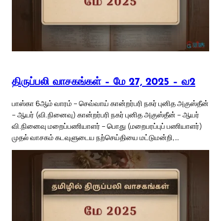
திருப்பலி வாசகங்கள் – மே 27, 2025 – வ2
பாஸ்கா 6ஆம் வாரம் – செவ்வாய் கான்றர்பரி நகர் புனித அகுஸ்தீன்
– ஆயர் (வி.நினைவு) கான்றர்பரி நகர் புனித அகுஸ்தீன் – ஆயர்
வி.நினைவு மறைப்பணியாளர் – பொது (மறைபரப்புப் பணியாளர்)
முதல் வாசகம் கடவுளுடைய நற்செய்தியை மட்டுமன்றி,…