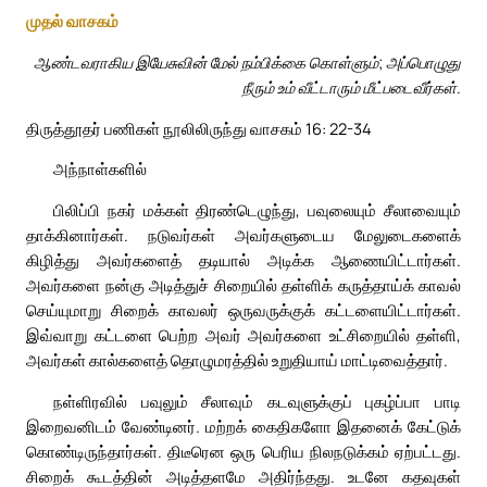
முதல் வாசகம்
ஆண்டவராகிய இயேசுவின் மேல் நம்பிக்கை கொள்ளும்; அப்பொழுது
நீரும் உம் வீட்டாரும் மீட்படைவீர்கள்.
திருத்தூதர் பணிகள் நூலிலிருந்து வாசகம் 16: 22-34
அந்நாள்களில்
பிலிப்பி நகர் மக்கள் திரண்டெழுந்து, பவுலையும் சீலாவையும்
தாக்கினார்கள். நடுவர்கள் அவர்களுடைய மேலுடைகளைக்
கிழித்து அவர்களைத் தடியால் அடிக்க ஆணையிட்டார்கள்.
அவர்களை நன்கு அடித்துச் சிறையில் தள்ளிக் கருத்தாய்க் காவல்
செய்யுமாறு சிறைக் காவலர் ஒருவருக்குக் கட்டளையிட்டார்கள்.
இவ்வாறு கட்டளை பெற்ற அவர் அவர்களை உட்சிறையில் தள்ளி,
அவர்கள் கால்களைத் தொழுமரத்தில் உறுதியாய் மாட்டிவைத்தார்.
நள்ளிரவில் பவுலும் சீலாவும் கடவுளுக்குப் புகழ்ப்பா பாடி
இறைவனிடம் வேண்டினர். மற்றக் கைதிகளோ இதனைக் கேட்டுக்
கொண்டிருந்தார்கள். திடீரென ஒரு பெரிய நிலநடுக்கம் ஏற்பட்டது.
சிறைக் கூடத்தின் அடித்தளமே அதிர்ந்தது. உடனே கதவுகள்