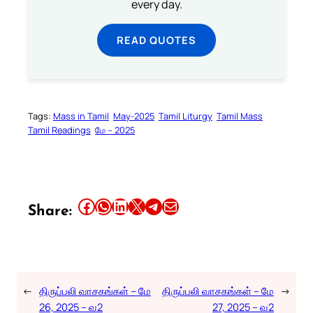
every day.
READ QUOTES
Tags:
Mass in Tamil
May-2025
Tamil Liturgy
Tamil Mass
Tamil Readings
மே – 2025
Share this article on Facebook
Share this article on WhatsApp
Share this article on LinkedIn
Share this article on X
Share this article on Telegram
Email this Article
Share:
←
திருப்பலி வாசகங்கள் – மே
திருப்பலி வாசகங்கள் – மே
→
26, 2025 – வ2
27, 2025 – வ2