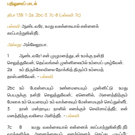
பதிலுரைப் பாடல்
திபா 138: 1-2a. 2bc-3. 7c-8 (பல்லவி: 7c)
பல்லவி:
ஆண்டவரே, உமது வலக்கையால் என்னைக்
காப்பாற்றுகின்றீர்.
அல்லது:
அல்லேலூயா.
1
ஆண்டவரே! என் முழுமனத்துடன் உமக்கு நன்றி
செலுத்துவேன்; தெய்வங்கள் முன்னிலையில் உம்மைப் புகழ்வேன்.
2a
உம் திருக்கோவிலை நோக்கித் திரும்பி உம்மைத்
தாள்பணிவேன். –
பல்லவி
2bc
உம் பேரன்பையும் உண்மையையும் முன்னிட்டு உமது
பெயருக்கு நன்றி செலுத்துவேன்; ஏனெனில், அனைத்திற்கும்
மேலாக உம் பெயரையும் உம் வாக்கையும் மேன்மையுறச் செய்துள்ளீர்.
3
நான் மன்றாடிய நாளில் எனக்குச் செவிசாய்த்தீர்; என்
மனத்திற்கு வலிமை அளித்தீர். –
பல்லவி
7c
8
உமது வலக்கையால் என்னைக் காப்பாற்றுகின்றீர்.
நீர்
வாக்களித்த அனைத்தையும் எனக்கெனச் செய்து முடிப்பீர்;