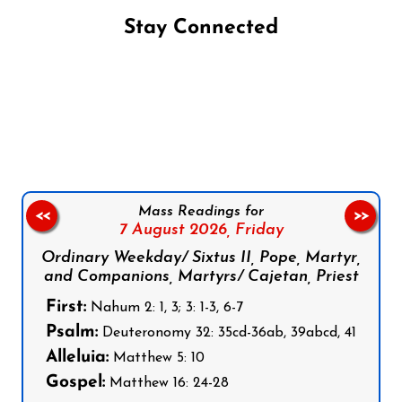
Stay Connected
Follow us on Facebook
Follow us on Instagram
Follow us on X
Subscribe to our YouTube Channel
Follow us on WhatsApp
Mass Readings for
<<
>>
7 August 2026,
Friday
Ordinary Weekday/ Sixtus II, Pope, Martyr,
and Companions, Martyrs/ Cajetan, Priest
First:
Nahum 2: 1, 3; 3: 1-3, 6-7
Psalm:
Deuteronomy 32: 35cd-36ab, 39abcd, 41
Alleluia:
Matthew 5: 10
Gospel:
Matthew 16: 24-28