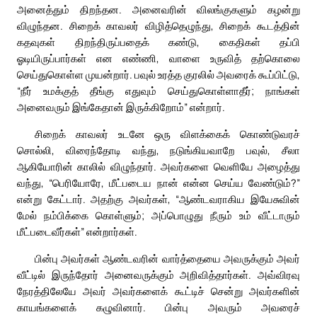
அனைத்தும் திறந்தன. அனைவரின் விலங்குகளும் கழன்று
விழுந்தன. சிறைக் காவலர் விழித்தெழுந்து, சிறைக் கூடத்தின்
கதவுகள் திறந்திருப்பதைக் கண்டு, கைதிகள் தப்பி
ஓடியிருப்பார்கள் என எண்ணி, வாளை உருவித் தற்கொலை
செய்துகொள்ள முயன்றார். பவுல் உரத்த குரலில் அவரைக் கூப்பிட்டு,
“நீர் உமக்குத் தீங்கு எதுவும் செய்துகொள்ளாதீர்; நாங்கள்
அனைவரும் இங்கேதான் இருக்கிறோம்” என்றார்.
சிறைக் காவலர் உடனே ஒரு விளக்கைக் கொண்டுவரச்
சொல்லி, விரைந்தோடி வந்து, நடுங்கியவாறே பவுல், சீலா
ஆகியோரின் காலில் விழுந்தார். அவர்களை வெளியே அழைத்து
வந்து, “பெரியோரே, மீட்படைய நான் என்ன செய்ய வேண்டும்?”
என்று கேட்டார். அதற்கு அவர்கள், “ஆண்டவராகிய இயேசுவின்
மேல் நம்பிக்கை கொள்ளும்; அப்பொழுது நீரும் உம் வீட்டாரும்
மீட்படைவீர்கள்” என்றார்கள்.
பின்பு அவர்கள் ஆண்டவரின் வார்த்தையை அவருக்கும் அவர்
வீட்டில் இருந்தோர் அனைவருக்கும் அறிவித்தார்கள். அவ்விரவு
நேரத்திலேயே அவர் அவர்களைக் கூட்டிச் சென்று அவர்களின்
காயங்களைக் கழுவினார். பின்பு அவரும் அவரைச்