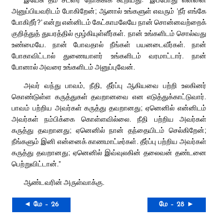
அனுப்பியவரிடம் போகிறேன்; ஆனால் உங்களுள் எவரும் ‘நீர் எங்கே
போகிறீர்?’ என்று என்னிடம் கேட்காமலேயே நான் சொன்னவற்றைக்
குறித்துத் துயரத்தில் மூழ்கியுள்ளீர்கள். நான் உங்களிடம் சொல்வது
உண்மையே. நான் போவதால் நீங்கள் பயனடைவீர்கள். நான்
போகாவிட்டால் துணையாளர் உங்களிடம் வரமாட்டார். நான்
போனால் அவரை உங்களிடம் அனுப்புவேன்.
அவர் வந்து பாவம், நீதி, தீர்ப்பு ஆகியவை பற்றி உலகினர்
கொண்டுள்ள கருத்துகள் தவறானவை என எடுத்துக்காட்டுவார்.
பாவம் பற்றிய அவர்கள் கருத்து தவறானது; ஏனெனில் என்னிடம்
அவர்கள் நம்பிக்கை கொள்ளவில்லை. நீதி பற்றிய அவர்கள்
கருத்து தவறானது; ஏனெனில் நான் தந்தையிடம் செல்கிறேன்;
நீங்களும் இனி என்னைக் காணமாட்டீர்கள். தீர்ப்பு பற்றிய அவர்கள்
கருத்து தவறானது; ஏனெனில் இவ்வுலகின் தலைவன் தண்டனை
பெற்றுவிட்டான்.”
ஆண்டவரின் அருள்வாக்கு.
◄ மே – 26
மே – 28 ►