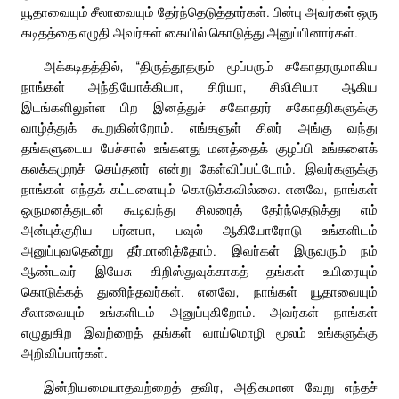
யூதாவையும் சீலாவையும் தேர்ந்தெடுத்தார்கள். பின்பு அவர்கள் ஒரு
கடிதத்தை எழுதி அவர்கள் கையில் கொடுத்து அனுப்பினார்கள்.
அக்கடிதத்தில், “திருத்தூதரும் மூப்பரும் சகோதரருமாகிய
நாங்கள் அந்தியோக்கியா, சிரியா, சிலிசியா ஆகிய
இடங்களிலுள்ள பிற இனத்துச் சகோதரர் சகோதரிகளுக்கு
வாழ்த்துக் கூறுகின்றோம். எங்களுள் சிலர் அங்கு வந்து
தங்களுடைய பேச்சால் உங்களது மனத்தைக் குழப்பி உங்களைக்
கலக்கமுறச் செய்தனர் என்று கேள்விப்பட்டோம். இவர்களுக்கு
நாங்கள் எந்தக் கட்டளையும் கொடுக்கவில்லை. எனவே, நாங்கள்
ஒருமனத்துடன் கூடிவந்து சிலரைத் தேர்ந்தெடுத்து எம்
அன்புக்குரிய பர்னபா, பவுல் ஆகியோரோடு உங்களிடம்
அனுப்புவதென்று தீர்மானித்தோம். இவர்கள் இருவரும் நம்
ஆண்டவர் இயேசு கிறிஸ்துவுக்காகத் தங்கள் உயிரையும்
கொடுக்கத் துணிந்தவர்கள். எனவே, நாங்கள் யூதாவையும்
சீலாவையும் உங்களிடம் அனுப்புகிறோம். அவர்கள் நாங்கள்
எழுதுகிற இவற்றைத் தங்கள் வாய்மொழி மூலம் உங்களுக்கு
அறிவிப்பார்கள்.
இன்றியமையாதவற்றைத் தவிர, அதிகமான வேறு எந்தச்