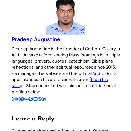
Pradeep Augustine
Pradeep Augustine is the founder of Catholic Gallery, a
faith-driven platform sharing Mass Readings in multiple
languages, prayers, quotes, catechism, Bible plans,
reflections, and other spiritual resources since 2013.
He manages the website and the official
Android
/
iOS
apps alongside his professional career (
Read his
story
). Stay connected with him on the official social
profiles below.
Follow Pradeep on Facebook
Follow Pradeep on Instagram
Follow Pradeep on X
Follow Pradeep on LinkedIn
Follow Pradeep on Pinterest
Subscribe to Pradeep’s Youtube Channel
Follow Pradeep on WordPress
Follow Pradeep on GitHub
Leave a Reply
Your email address will not be published.
Required