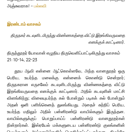
அஞ்சுவராக! –
பல்லவி
இரண்டாம் வாசகம்
திருநகர் கடவுளிடமிருந்து விண்ணகத்தை விட்டு இறங்கிவருவதை
எனக்குக் காட்டினார்.
திருத்தூதர் யோவான் எழுதிய திருவெளிப்பாட்டிலிருந்து வாசகம்
21: 10-14, 22-23
தூய ஆவி என்னை ஆட்கொள்ளவே, அந்த வானதூதர் ஒரு
பெரிய, உயர்ந்த மலைக்கு என்னைக் கொண்டு சென்றார்;
திருநகரான எருசலேம் கடவுளிடமிருந்து விண்ணகத்தை விட்டு
இறங்கிவருவதை எனக்குக் காட்டினார். அதில் கடவுளின் மாட்சி
விளங்கிற்று; விலையுயர்ந்த கல் போன்றும் படிகக் கல் போன்றும்
அதன் ஒளி பளிங்கெனத் துலங்கியது. அதைச் சுற்றிப் பெரிய,
உயர்ந்த மதிலும் அதில் பன்னிரண்டு வாயில்களும் இருந்தன.
வாயில்களுக்குப் பொறுப்பாய்ப் பன்னிரண்டு வானதூதர்கள்
நின்றார்கள். இஸ்ரயேல் மக்களுடைய பன்னிரண்டு குலங்களின்
பெயர்களும் அவ்வாயில்களில் பொறிக்கப்பட்டிருந்தன. கிழக்கே