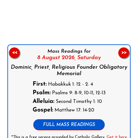
Follow us on Facebook
Follow us on Instagram
Follow us on X
Subscribe to our YouTube Channel
Follow us on WhatsApp
Mass Readings for
<<
>>
8 August 2026,
Saturday
Dominic, Priest, Religious Founder Obligatory
Memorial
First:
Habakkuk 1: 12 - 2: 4
Psalm:
Psalms 9: 8-9, 10-11, 12-13
Alleluia:
Second Timothy 1: 10
Gospel:
Matthew 17: 14-20
FULL MASS READINGS
*This is a free service provided by Catholic Gallery.
Get it here