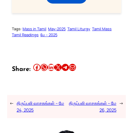
Tags:
Mass in Tamil
May-2025
Tamil Liturgy
Tamil Mass
Tamil Readings
மே – 2025
Share this article on Facebook
Share this article on WhatsApp
Share this article on LinkedIn
Share this article on X
Share this article on Telegram
Email this Article
Share:
←
திருப்பலி வாசகங்கள் – மே
திருப்பலி வாசகங்கள் – மே
→
24, 2025
26, 2025