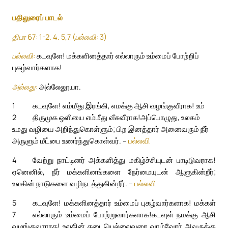
பதிலுரைப் பாடல்
திபா 67: 1-2. 4. 5,7 (பல்லவி: 3)
பல்லவி:
கடவுளே! மக்களினத்தார் எல்லாரும் உம்மைப் போற்றிப்
புகழ்வார்களாக!
அல்லது:
அல்லேலூயா.
1
கடவுளே! எம்மீது இரங்கி, எமக்கு ஆசி வழங்குவீராக! உம்
2
திருமுக ஒளியை எம்மீது வீசுவீராக!
அப்பொழுது, உலகம்
உமது வழியை அறிந்துகொள்ளும்; பிற இனத்தார் அனைவரும் நீர்
அருளும் மீட்பை உணர்ந்துகொள்வர். –
பல்லவி
4
வேற்று நாட்டினர் அக்களித்து மகிழ்ச்சியுடன் பாடிடுவராக!
ஏனெனில், நீர் மக்களினங்களை நேர்மையுடன் ஆளுகின்றீர்;
உலகின் நாடுகளை வழிநடத்துகின்றீர். –
பல்லவி
5
கடவுளே! மக்களினத்தார் உம்மைப் புகழ்வார்களாக! மக்கள்
7
எல்லாரும் உம்மைப் போற்றுவார்களாக!
கடவுள் நமக்கு ஆசி
வழங்குவாராக! உலகின் கடையெல்லைவரை வாழ்வோர் அவருக்கு