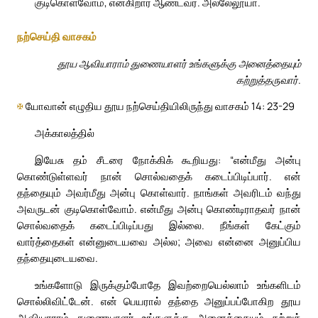
குடிகொள்வோம், என்கிறார் ஆண்டவர். அல்லேலூயா.
நற்செய்தி வாசகம்
தூய ஆவியாராம் துணையாளர் உங்களுக்கு அனைத்தையும்
கற்றுத்தருவார்.
✠
யோவான் எழுதிய தூய நற்செய்தியிலிருந்து வாசகம் 14: 23-29
அக்காலத்தில்
இயேசு தம் சீடரை நோக்கிக் கூறியது: “என்மீது அன்பு
கொண்டுள்ளவர் நான் சொல்வதைக் கடைப்பிடிப்பார். என்
தந்தையும் அவர்மீது அன்பு கொள்வார். நாங்கள் அவரிடம் வந்து
அவருடன் குடிகொள்வோம். என்மீது அன்பு கொண்டிராதவர் நான்
சொல்வதைக் கடைப்பிடிப்பது இல்லை. நீங்கள் கேட்கும்
வார்த்தைகள் என்னுடையவை அல்ல; அவை என்னை அனுப்பிய
தந்தையுடையவை.
உங்களோடு இருக்கும்போதே இவற்றையெல்லாம் உங்களிடம்
சொல்லிவிட்டேன். என் பெயரால் தந்தை அனுப்பப்போகிற தூய
ஆவியாராம் துணையாளர் உங்களுக்கு அனைத்தையும் கற்றுத்