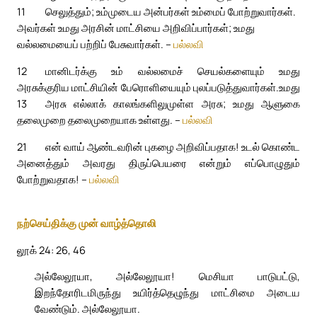
11
செலுத்தும்; உம்முடைய அன்பர்கள் உம்மைப் போற்றுவார்கள்.
அவர்கள் உமது அரசின் மாட்சியை அறிவிப்பார்கள்; உமது
வல்லமையைப் பற்றிப் பேசுவார்கள். –
பல்லவி
12
மானிடர்க்கு உம் வல்லமைச் செயல்களையும் உமது
அரசுக்குரிய மாட்சியின் பேரொளியையும் புலப்படுத்துவார்கள்.
உமது
13
அரசு எல்லாக் காலங்களிலுமுள்ள அரசு; உமது ஆளுகை
தலைமுறை தலைமுறையாக உள்ளது. –
பல்லவி
21
என் வாய் ஆண்டவரின் புகழை அறிவிப்பதாக! உடல் கொண்ட
அனைத்தும் அவரது திருப்பெயரை என்றும் எப்பொழுதும்
போற்றுவதாக! –
பல்லவி
நற்செய்திக்கு முன் வாழ்த்தொலி
லூக் 24: 26, 46
அல்லேலூயா, அல்லேலூயா! மெசியா பாடுபட்டு,
இறந்தோரிடமிருந்து உயிர்த்தெழுந்து மாட்சிமை அடைய
வேண்டும். அல்லேலூயா.