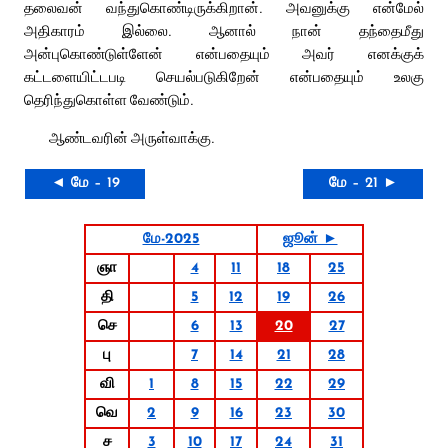
தலைவன் வந்துகொண்டிருக்கிறான். அவனுக்கு என்மேல்
அதிகாரம் இல்லை. ஆனால் நான் தந்தைமீது
அன்புகொண்டுள்ளேன் என்பதையும் அவர் எனக்குக்
கட்டளையிட்டபடி செயல்படுகிறேன் என்பதையும் உலகு
தெரிந்துகொள்ள வேண்டும்.
ஆண்டவரின் அருள்வாக்கு.
◄ மே – 19
மே – 21 ►
மே-2025
ஜூன் ►
ஞா
4
11
18
25
தி
5
12
19
26
செ
6
13
20
27
பு
7
14
21
28
வி
1
8
15
22
29
வெ
2
9
16
23
30
ச
3
10
17
24
31