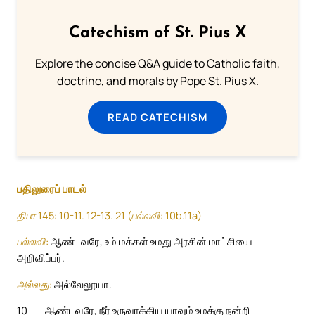
Catechism of St. Pius X
Explore the concise Q&A guide to Catholic faith,
doctrine, and morals by Pope St. Pius X.
READ CATECHISM
பதிலுரைப் பாடல்
திபா 145: 10-11. 12-13. 21 (பல்லவி: 10b.11a)
பல்லவி:
ஆண்டவரே, உம் மக்கள் உமது அரசின் மாட்சியை
அறிவிப்பர்.
அல்லது:
அல்லேலூயா.
10
ஆண்டவரே, நீர் உருவாக்கிய யாவும் உமக்கு நன்றி