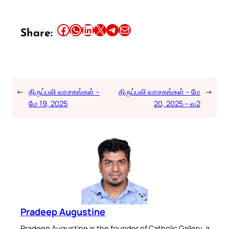
Share this article on Facebook
Share this article on WhatsApp
Share this article on LinkedIn
Share this article on X
Share this article on Telegram
Email this Article
Share:
←
திருப்பலி வாசகங்கள் –
திருப்பலி வாசகங்கள் – மே
→
மே 19, 2025
20, 2025 – வ2
Pradeep Augustine
Pradeep Augustine is the founder of Catholic Gallery, a