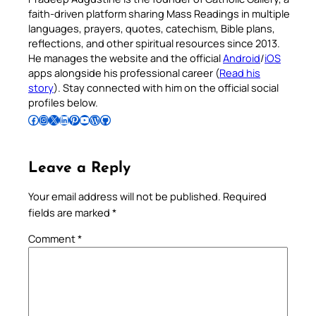
faith-driven platform sharing Mass Readings in multiple
languages, prayers, quotes, catechism, Bible plans,
reflections, and other spiritual resources since 2013.
He manages the website and the official
Android
/
iOS
apps alongside his professional career (
Read his
story
). Stay connected with him on the official social
profiles below.
Follow Pradeep on Facebook
Follow Pradeep on Instagram
Follow Pradeep on X
Follow Pradeep on LinkedIn
Follow Pradeep on Pinterest
Subscribe to Pradeep’s Youtube Channel
Follow Pradeep on WordPress
Follow Pradeep on GitHub
Leave a Reply
Your email address will not be published.
Required
fields are marked
*
Comment
*