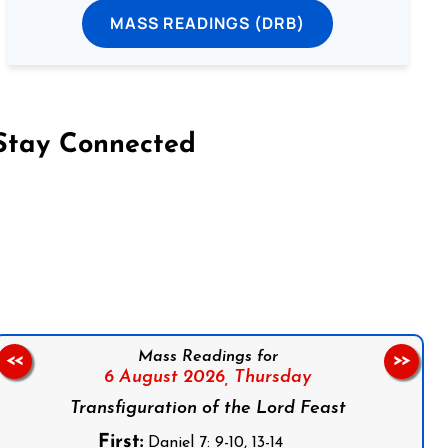
MASS READINGS (DRB)
Stay Connected
on Facebook
Follow us on Instagram
Follow us on X
Subscribe to our YouTube Channel
Follow us on WhatsApp
Mass Readings for
<<
>>
6 August 2026,
Thursday
Transfiguration of the Lord Feast
First:
Daniel 7: 9-10, 13-14