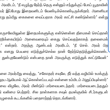
டம், “நீ எழுந்து நேர்த் தெரு என்னும் சந்துக்குப் போய் யூதாவின்
. அவர் இப்போது இறைவனிடம் வேண்டிக்கொண்டிருக்கிறார். அனனியா
மாறு தம்மீது கைகளை வைப்பதாக அவர் காட்சி கண்டுள்ளார்” என்று
ருசலேமிலுள்ள இறைமக்களுக்கு என்னென்ன தீமைகள் செய்தான்
யரை அறிக்கையிடும் அனைவரையும் கைது செய்வதற்காகத் தலைமைக்
ான்” என்றார். அதற்கு ஆண்டவர் அவரிடம், “நீ செல். அவர் பிற
பாக எனது பெயரை எடுத்துச்செல்ல நான் தேர்ந்தெடுத்துக்கொண்ட
 துன்புறவேண்டும் என்பதை நான் அவருக்கு எடுத்துக் காட்டுவேன்”
ை அவர்மீது வைத்து, “சகோதரர் சவுலே, நீர் வந்த வழியில் உமக்குத்
ூய ஆவியால் ஆட்கொள்ளப்படவும் என்னை உம்மிடம் அனுப்பியுள்ளார்”
ை விழவே, அவர் மீண்டும் பார்வையடைந்தார். பார்வையடைந்ததும்
ந்தி வலிமை பெற்றார். சில நாள்களாக சவுல் தமஸ்குவில் சீடர்களுடன்
ழுகைக் கூடங்களில் பறைசாற்றத் தொடங்கினார்.