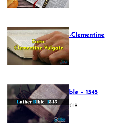
The Sixto-Clementine
Vulgate
July 12, 2025
Luther Bible – 1545
October 17, 2018