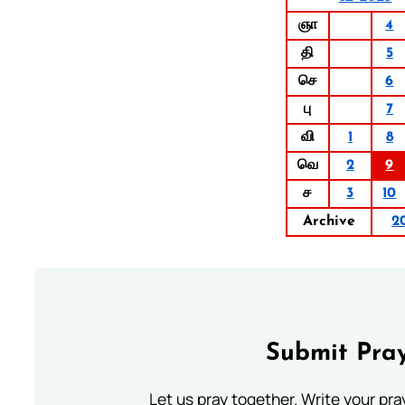
ஞா
4
தி
5
செ
6
பு
7
வி
1
8
வெ
2
9
ச
3
10
Archive
2
Submit Pray
Let us pray together. Write your pr