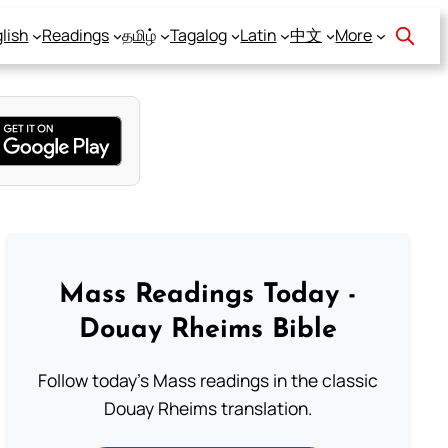
lish
Readings
தமிழ்
Tagalog
Latin
中文
More
Mass Readings Today -
Douay Rheims Bible
Follow today's Mass readings in the classic
Douay Rheims translation.