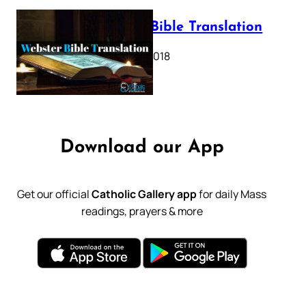
Webster Bible Translation
October 11, 2018
Download our App
Get our official
Catholic Gallery app
for daily Mass
readings, prayers & more