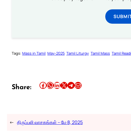
SUBMI
Tags:
Mass in Tamil
May-2025
Tamil Liturgy
Tamil Mass
Tamil Read
Share this article on Facebook
Share this article on WhatsApp
Share this article on LinkedIn
Share this article on X
Share this article on Telegram
Email this Article
Share:
←
திருப்பலி வாசகங்கள் – மே 8, 2025