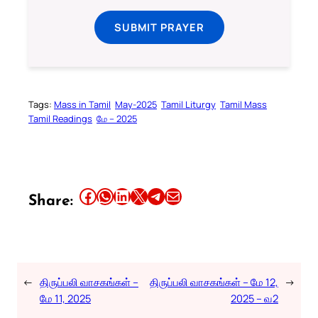
SUBMIT PRAYER
Tags:
Mass in Tamil
May-2025
Tamil Liturgy
Tamil Mass
Tamil Readings
மே – 2025
Share this article on Facebook
Share this article on WhatsApp
Share this article on LinkedIn
Share this article on X
Share this article on Telegram
Email this Article
Share:
←
திருப்பலி வாசகங்கள் –
திருப்பலி வாசகங்கள் – மே 12,
→
மே 11, 2025
2025 – வ2