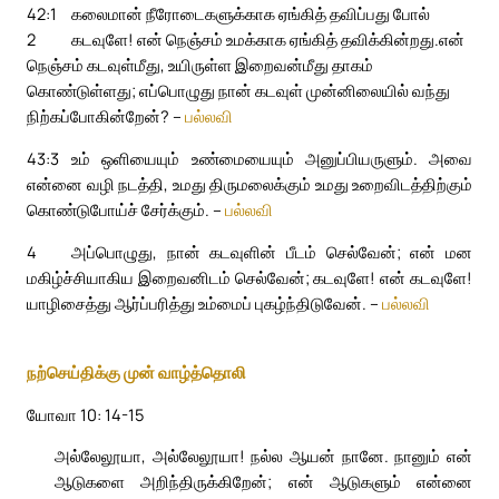
42:1
கலைமான் நீரோடைகளுக்காக ஏங்கித் தவிப்பது போல்
2
கடவுளே! என் நெஞ்சம் உமக்காக ஏங்கித் தவிக்கின்றது.
என்
நெஞ்சம் கடவுள்மீது, உயிருள்ள இறைவன்மீது தாகம்
கொண்டுள்ளது; எப்பொழுது நான் கடவுள் முன்னிலையில் வந்து
நிற்கப்போகின்றேன்? –
பல்லவி
43:3
உம் ஒளியையும் உண்மையையும் அனுப்பியருளும். அவை
என்னை வழி நடத்தி, உமது திருமலைக்கும் உமது உறைவிடத்திற்கும்
கொண்டுபோய்ச் சேர்க்கும். –
பல்லவி
4
அப்பொழுது, நான் கடவுளின் பீடம் செல்வேன்; என் மன
மகிழ்ச்சியாகிய இறைவனிடம் செல்வேன்; கடவுளே! என் கடவுளே!
யாழிசைத்து ஆர்ப்பரித்து உம்மைப் புகழ்ந்திடுவேன். –
பல்லவி
நற்செய்திக்கு முன் வாழ்த்தொலி
யோவா 10: 14-15
அல்லேலூயா, அல்லேலூயா! நல்ல ஆயன் நானே. நானும் என்
ஆடுகளை அறிந்திருக்கிறேன்; என் ஆடுகளும் என்னை