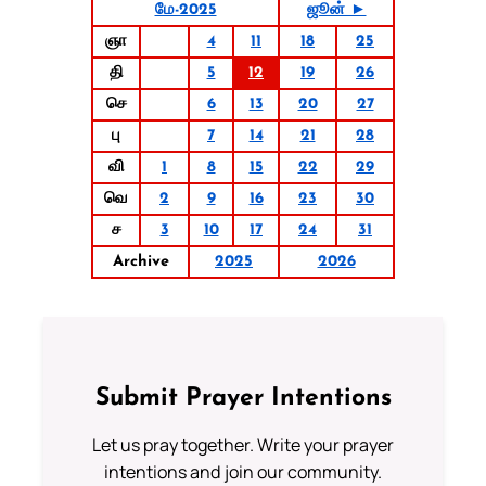
மே-2025
ஜூன் ►
ஞா
4
11
18
25
தி
5
12
19
26
செ
6
13
20
27
பு
7
14
21
28
வி
1
8
15
22
29
வெ
2
9
16
23
30
ச
3
10
17
24
31
Archive
2025
2026
Submit Prayer Intentions
Let us pray together. Write your prayer
intentions and join our community.