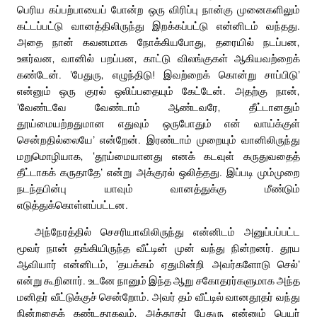
பெரிய கப்பற்பாயைப் போன்ற ஒரு விரிப்பு நான்கு முனைகளிலும்
கட்டப்பட்டு வானத்திலிருந்து இறக்கப்பட்டு என்னிடம் வந்தது.
அதை நான் கவனமாக நோக்கியபோது, தரையில் நடப்பன,
ஊர்வன, வானில் பறப்பன, காட்டு விலங்குகள் ஆகியவற்றைக்
கண்டேன். ‘பேதுரு, எழுந்திடு! இவற்றைக் கொன்று சாப்பிடு’
என்னும் ஒரு குரல் ஒலிப்பதையும் கேட்டேன். அதற்கு நான்,
‘வேண்டவே வேண்டாம் ஆண்டவரே, தீட்டானதும்
தூய்மையற்றதுமான எதுவும் ஒருபோதும் என் வாய்க்குள்
சென்றதில்லையே’ என்றேன். இரண்டாம் முறையும் வானிலிருந்து
மறுமொழியாக, ‘தூய்மையானது எனக் கடவுள் கருதுவதைத்
தீட்டாகக் கருதாதே’ என்று அக்குரல் ஒலித்தது. இப்படி மும்முறை
நடந்தபின்பு யாவும் வானத்துக்கு மீண்டும்
எடுத்துக்கொள்ளப்பட்டன.
அந்நேரத்தில் செசரியாவிலிருந்து என்னிடம் அனுப்பப்பட்ட
மூவர் நான் தங்கியிருந்த வீட்டின் முன் வந்து நின்றனர். தூய
ஆவியார் என்னிடம், ‘தயக்கம் ஏதுமின்றி அவர்களோடு செல்’
என்று கூறினார். உடனே நானும் இந்த ஆறு சகோதரர்களுமாக அந்த
மனிதர் வீட்டுக்குச் சென்றோம். அவர் தம் வீட்டில் வானதூதர் வந்து
நின்றதைக் கண்டதாகவும், அத்தூதர் பேதுரு என்னும் பெயர்