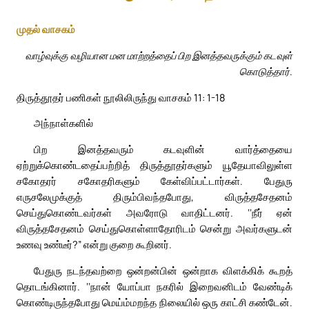
முதல் வாசகம்
வாழ்வுக்கு வழியான மன மாற்றத்தைப் பிற இனத்தவருக்கும் கடவுள்
கொடுத்தார்.
திருத்தூதர் பணிகள் நூலிலிருந்து வாசகம் 11: 1-18
அந்நாள்களில்
பிற இனத்தவரும் கடவுளின் வார்த்தையை
ஏற்றுக்கொண்டதைப்பற்றித் திருத்தூதர்களும் யூதேயாவிலுள்ள
சகோதரர் சகோதரிகளும் கேள்விப்பட்டார்கள். பேதுரு
எருசலேமுக்குத் திரும்பிவந்தபோது, விருத்தசேதனம்
செய்துகொண்டவர்கள் அவரோடு வாதிட்டனர். ‘‘நீர் ஏன்
விருத்தசேதனம் செய்துகொள்ளாதோரிடம் சென்று அவர்களுடன்
உணவு உண்டீர்?” என்று குறை கூறினர்.
பேதுரு நடந்தவற்றை ஒன்றன்பின் ஒன்றாக விளக்கிக் கூறத்
தொடங்கினார். ‘‘நான் யோப்பா நகரில் இறைவனிடம் வேண்டிக்
கொண்டிருந்தபோது மெய்ம்மறந்த நிலையில் ஒரு காட்சி கண்டேன்.