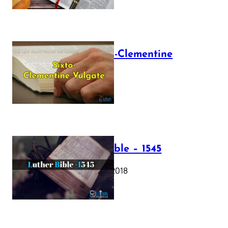
The Sixto-Clementine
Vulgate
July 12, 2025
Luther Bible – 1545
October 17, 2018