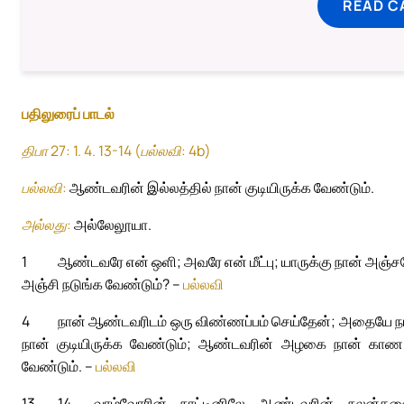
READ C
பதிலுரைப் பாடல்
திபா 27: 1. 4. 13-14 (பல்லவி: 4b)
பல்லவி:
ஆண்டவரின் இல்லத்தில் நான் குடியிருக்க வேண்டும்.
அல்லது:
அல்லேலூயா.
1
ஆண்டவரே என் ஒளி; அவரே என் மீட்பு; யாருக்கு நான் அஞ்
அஞ்சி நடுங்க வேண்டும்? –
பல்லவி
4
நான் ஆண்டவரிடம் ஒரு விண்ணப்பம் செய்தேன்; அதையே நான்
நான் குடியிருக்க வேண்டும்; ஆண்டவரின் அழகை நான் காண
வேண்டும். –
பல்லவி
13
14
வாழ்வோரின் நாட்டினிலே ஆண்டவரின் நலன்களை