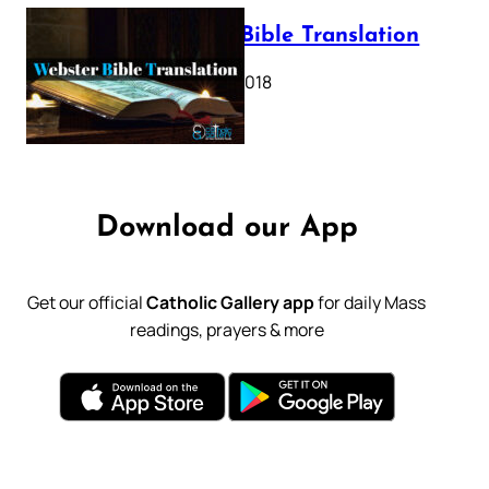
Webster Bible Translation
October 11, 2018
Download our App
Get our official
Catholic Gallery app
for daily Mass
readings, prayers & more