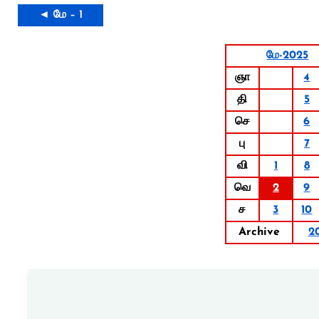
◄ மே – 1
மே-2025
ஞா
4
தி
5
செ
6
பு
7
வி
1
8
வெ
2
9
ச
3
10
Archive
2