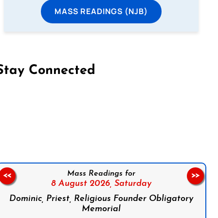
MASS READINGS (NJB)
Stay Connected
on Facebook
Follow us on Instagram
Follow us on X
Subscribe to our YouTube Channel
Follow us on WhatsApp
Mass Readings for
<<
>>
8 August 2026,
Saturday
Dominic, Priest, Religious Founder Obligatory
Memorial