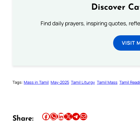
Discover Ca
Find daily prayers, inspiring quotes, ref
VISIT 
Tags:
Mass in Tamil
May-2025
Tamil Liturgy
Tamil Mass
Tamil Read
Share this article on Facebook
Share this article on WhatsApp
Share this article on LinkedIn
Share this article on X
Share this article on Telegram
Email this Article
Share: