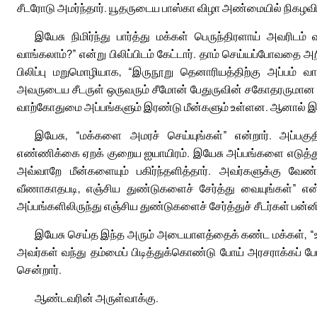
சீடரோடு அமர்ந்தார். யூதருடைய பாஸ்கா விழா அண்மையில் நிகழவி
இயேசு நிமிர்ந்து பார்த்து மக்கள் பெருந்திரளாய் அவரிடம
வாங்கலாம்?” என்று பிலிப்பிடம் கேட்டார். தாம் செய்யப்போவதை 
பிலிப்பு மறுமொழியாக, “இருநூறு தெனாரியத்திற்கு அப்பம் வ
அவருடைய சீடருள் ஒருவரும் சீமோன் பேதுருவின் சகோதரருமான அ
வாற்கோதுமை அப்பங்களும் இரண்டு மீன்களும் உள்ளன. ஆனால் இத்
இயேசு, “மக்களை அமரச் செய்யுங்கள்” என்றார். அப்பகுத
எண்ணிக்கை ஏறக் குறைய ஐயாயிரம். இயேசு அப்பங்களை எடுத்து, க
அவ்வாறே மீன்களையும் பகிர்ந்தளித்தார். அவர்களுக்கு வேண
வீணாகாதபடி, எஞ்சிய துண்டுகளைச் சேர்த்து வையுங்கள்” என்
அப்பங்களிலிருந்து எஞ்சிய துண்டுகளைச் சேர்த்துச் சீடர்கள் பன்
இயேசு செய்த இந்த அரும் அடையாளத்தைக் கண்ட மக்கள், “உ
அவர்கள் வந்து தம்மைப் பிடித்துக்கொண்டு போய் அரசராக்கப் ப
சென்றார்.
ஆண்டவரின் அருள்வாக்கு.