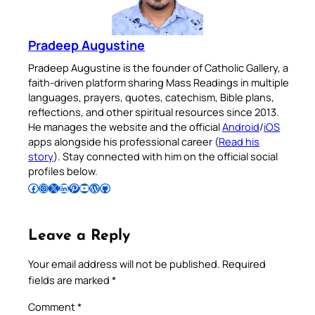
Pradeep Augustine
Pradeep Augustine is the founder of Catholic Gallery, a
faith-driven platform sharing Mass Readings in multiple
languages, prayers, quotes, catechism, Bible plans,
reflections, and other spiritual resources since 2013.
He manages the website and the official
Android
/
iOS
apps alongside his professional career (
Read his
story
). Stay connected with him on the official social
profiles below.
Follow Pradeep on Facebook
Follow Pradeep on Instagram
Follow Pradeep on X
Follow Pradeep on LinkedIn
Follow Pradeep on Pinterest
Subscribe to Pradeep’s Youtube Channel
Follow Pradeep on WordPress
Follow Pradeep on GitHub
Leave a Reply
Your email address will not be published.
Required
fields are marked
*
Comment
*