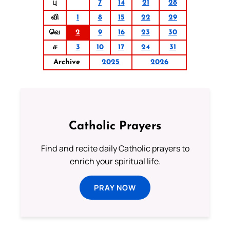
பு
7
14
21
28
வி
1
8
15
22
29
வெ
2
9
16
23
30
ச
3
10
17
24
31
Archive
2025
2026
Catholic Prayers
Find and recite daily Catholic prayers to
enrich your spiritual life.
PRAY NOW