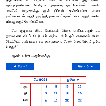
துன்புறுத்தினால் வேறொரு நகருக்கு ஓடிப்போங்கள். மானிட
மகனின் வருகைக்கு முன் நீங்கள் இஸ்ரயேலின் எல்லா
நகர்களையும் சுற்றி முடித்திருக்க மாட்டீர்கள் என உறுதியாகவே
உங்களுக்குச் சொல்கிறேன்.
சீடர் குருவை விடப் பெரியவர் அல்ல. பணியாளரும் தம்
தலைவரை விடப் பெரியவர் அல்ல. சீடர் தம் குருவைப் போல்
ஆகட்டும்; பணியாளர் தம் தலைவரைப் போல் ஆகட்டும். அதுவே
போதும்.”
ஆண்டவரின் அருள்வாக்கு.
◄ மே – 1
மே – 3 ►
மே-2025
ஜூன் ►
ஞா
4
11
18
25
தி
5
12
19
26
செ
6
13
20
27