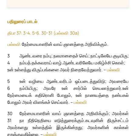
பதிலுரைப் பாடல்
திபா 37: 3-4. 5-6. 30-31 (பல்லவி: 30a)
பல்லவி:
நேர்மையாளரின் வாய் ஞானத்தை அறிவிக்கும்.
3
ஆண்டவரை நம்பு; நலமானதைச் செய்; நாட்டிலேயே குடியிரு;
4
நம்பத் தக்கவராய் வாழ்.
ஆண்டவரிலேயே மகிழ்ச்சி கொள்;
உன் உள்ளத்து விருப்பங்களை அவர் நிறைவேற்றுவார். –
பல்லவி
5
உன் வழியை ஆண்டவரிடம் ஒப்படைத்துவிடு; அவரையே
6
நம்பியிரு; அவரே உன் சார்பில் செயலாற்றுவார்.
உன்
நேர்மையைக் கதிரொளி போலும், உன் நாணயத்தை நண்பகல்
போலும் அவர் விளங்கச் செய்வார். –
பல்லவி
30
நேர்மையாளரின் வாய் ஞானத்தை அறிவிக்கும்; அவர்கள்
31
நா நீதிநெறியை எடுத்துரைக்கும்.
கடவுளின் திருச்சட்டம்
அவர்களது உள்ளத்தில் இருக்கின்றது; அவர்களின் கால்கள்
சறுக்குவதில்லை. –
பல்லவி