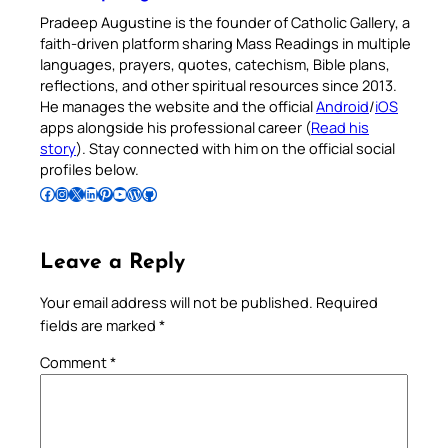
Pradeep Augustine is the founder of Catholic Gallery, a
faith-driven platform sharing Mass Readings in multiple
languages, prayers, quotes, catechism, Bible plans,
reflections, and other spiritual resources since 2013.
He manages the website and the official
Android
/
iOS
apps alongside his professional career (
Read his
story
). Stay connected with him on the official social
profiles below.
Follow Pradeep on Facebook
Follow Pradeep on Instagram
Follow Pradeep on X
Follow Pradeep on LinkedIn
Follow Pradeep on Pinterest
Subscribe to Pradeep’s Youtube Channel
Follow Pradeep on WordPress
Follow Pradeep on GitHub
Leave a Reply
Your email address will not be published.
Required
fields are marked
*
Comment
*