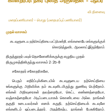
கான்றர்பரி நகர் புனித அகுஸ்தீன் – ஆயர்
வி.நினைவு
மறைப்பணியாளர் – பொது (மறைபரப்புப் பணியாளர்)
முதல் வாசகம்
கடவுளுடைய நற்செய்தியை மட்டுமன்றி, எங்களையே உங்களுக்குக்
கொடுத்துவிட ஆவலாய் இருந்தோம்.
திருத்தூதர் பவுல் தெசலோனிக்கருக்கு எழுதிய முதல்
திருமுகத்திலிருந்து வாசகம் 2: 2b-8
சகோதரர் சகோதரிகளே,
பெரும் எதிர்ப்புக்கிடையில் கடவுளுடைய நற்செய்தியை
உங்களுக்கு அறிவிக்க நம் கடவுளிடமிருந்து துணிவு பெற்றோம்.
எங்கள் அறிவுரைகள் தவற்றையோ, கெட்ட எண்ணத்தையோ,
வஞ்சகத்தையோ அடிப்படையாகக் கொண்டவை அல்ல. நாங்கள்
தகுதி உடையவர்கள் எனக் கருதி, நற்செய்தியைக் கடவுளே
எங்களிடம் ஒப்படைத்தார். அதற்கேற்ப, நாங்கள் பேசுகிறோம்.