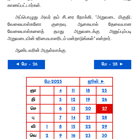
காணப்பட்டார்கள்.
அப்பொழுது அவர் தம் சீடரை நோக்கி, “அறுவடை மிகுதி;
வேலையாள்களோ குறைவு. ஆகையால் தேவையான
வேலையாள்களைத் தமது அறுவடைக்கு அனுப்பும்படி
அறுவடையின் உரிமையாளரிடம் மன்றாடுங்கள்” என்றார்.
ஆண்டவரின் அருள்வாக்கு.
◄ மே – 26
மே – 28 ►
மே-2025
ஜூன் ►
ஞா
4
11
18
25
தி
5
12
19
26
செ
6
13
20
27
பு
7
14
21
28
வி
1
8
15
22
29
வெ
2
9
16
23
30