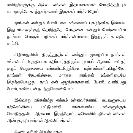
மனிதர்களுக்கு அல்ல, எங்கள் இதயங்களைச் சோதித்தறியும்
கடவுளுக்கே உகந்தவர்களாய் இருக்கப் பார்க்கிறோம்.
நாங்கள் என்றும் போலியாக உங்களைப் புகழ்ந்ததே இல்லை.
இது உங்களுக்குத் தெரிந்ததே. போதனை என்னும் போர்வையில்
நாங்கள் பொருள் பறிக்கப் பார்க்கவில்லை, இதற்குக் கடவுளே
சாட்சி.
கிறிஸ்துவின் திருத்தூதர்கள் என்னும் முறையில் நாங்கள்
உங்களிடம் மிகுதியாக எதிர்பார்த்திருக்க முடியும். ஆனால் மனிதர்
தரும் பெருமையை உங்களிடமிருந்தோ, மற்றவர்களிடமிருந்தோ
நாங்கள் தேடவில்லை. மாறாக, நாங்கள் உங்களிடையே
இருந்தபொழுது, தாய் தன் குழந்தைகளைப் பேணி வளர்ப்பது
போல், கனிவுடன் நடந்துகொண்டோம்.
இவ்வாறு உங்கள்மீது ஏக்கம் உள்ளவர்களாய், கடவுளுடைய
நற்செய்தியை மட்டுமன்றி, எங்களையே உங்களுக்குக்
கொடுத்துவிட ஆவலாய் இருந்தோம்; ஏனெனில் நீங்கள் எங்கள்
அன்புக்குரியவர்கள் ஆகிவிட்டீர்கள்.
ஆண்டவரின் அருள்வாக்கு.