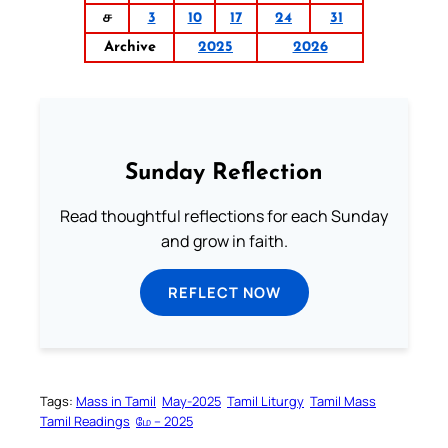
ச
3
10
17
24
31
Archive
2025
2026
Sunday Reflection
Read thoughtful reflections for each Sunday
and grow in faith.
REFLECT NOW
Tags:
Mass in Tamil
May-2025
Tamil Liturgy
Tamil Mass
Tamil Readings
மே – 2025