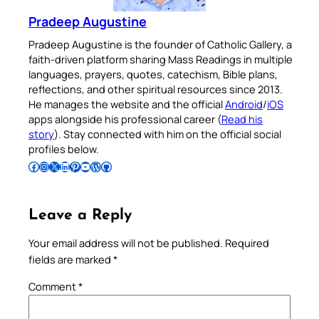
Pradeep Augustine
Pradeep Augustine is the founder of Catholic Gallery, a
faith-driven platform sharing Mass Readings in multiple
languages, prayers, quotes, catechism, Bible plans,
reflections, and other spiritual resources since 2013.
He manages the website and the official
Android
/
iOS
apps alongside his professional career (
Read his
story
). Stay connected with him on the official social
profiles below.
Follow Pradeep on Facebook
Follow Pradeep on Instagram
Follow Pradeep on X
Follow Pradeep on LinkedIn
Follow Pradeep on Pinterest
Subscribe to Pradeep’s Youtube Channel
Follow Pradeep on WordPress
Follow Pradeep on GitHub
Leave a Reply
Your email address will not be published.
Required
fields are marked
*
Comment
*