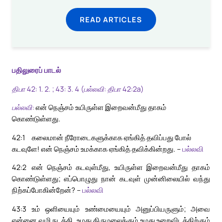
READ ARTICLES
பதிலுரைப் பாடல்
திபா 42: 1. 2. ; 43: 3. 4 (பல்லவி: திபா 42:2a)
பல்லவி:
என் நெஞ்சம் உயிருள்ள இறைவன்மீது தாகம்
கொண்டுள்ளது.
42:1
கலைமான் நீரோடைகளுக்காக ஏங்கித் தவிப்பது போல்
கடவுளே! என் நெஞ்சம் உமக்காக ஏங்கித் தவிக்கின்றது. –
பல்லவி
42:2
என் நெஞ்சம் கடவுள்மீது, உயிருள்ள இறைவன்மீது தாகம்
கொண்டுள்ளது; எப்பொழுது நான் கடவுள் முன்னிலையில் வந்து
நிற்கப்போகின்றேன்? –
பல்லவி
43:3
உம் ஒளியையும் உண்மையையும் அனுப்பியருளும்; அவை
என்னை வழி நடத்தி, உமது திருமலைக்கும் உமது உறைவிடத்திற்கும்