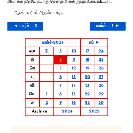
அவர்கள் நடுவே நடந்து சென்று அங்கிருந்து போய்விட்டார்.
ஆண்டவரின் அருள்வாக்கு.
◄ மார்ச் – 3
மார்ச் – 5 ►
மார்ச்-2024
ஏப் ►
ஞா
31
3
10
17
24
தி
4
11
18
25
செ
5
12
19
26
பு
6
13
20
27
வி
7
14
21
28
வெ
1
8
15
22
29
ச
2
9
16
23
30
Archive
2024
2025