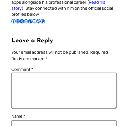
apps alongside his professional career (
Read his
story
). Stay connected with him on the official social
profiles below.
Follow Pradeep on Facebook
Follow Pradeep on Instagram
Follow Pradeep on X
Follow Pradeep on LinkedIn
Follow Pradeep on Pinterest
Subscribe to Pradeep’s Youtube Channel
Follow Pradeep on WordPress
Follow Pradeep on GitHub
Leave a Reply
Your email address will not be published.
Required
fields are marked
*
Comment
*
Name
*