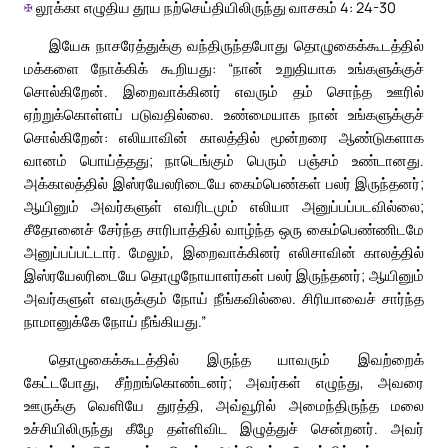
✠
லூக்கா எழுதிய தூய நற்செய்தியிலிருந்து வாசகம் 4: 24-30
இயேசு நாசரேத்துக்கு வந்திருந்தபோது தொழுகைக்கூடத்தில்
மக்களை நோக்கிக் கூறியது: “நான் உறுதியாக உங்களுக்குச்
சொல்கிறேன். இறைவாக்கினர் எவரும் தம் சொந்த ஊரில்
ஏற்றுக்கொள்ளப் படுவதில்லை. உண்மையாக நான் உங்களுக்குச்
சொல்கிறேன்: எலியாவின் காலத்தில் மூன்றரை ஆண்டுகளாக
வானம் பொய்த்தது; நாடெங்கும் பெரும் பஞ்சம் உண்டானது.
அக்காலத்தில் இஸ்ரயேலரிடையே கைம்பெண்கள் பலர் இருந்தனர்;
ஆயினும் அவர்களுள் எவரிடமும் எலியா அனுப்பப்படவில்லை;
சீதோனைச் சேர்ந்த சாரிபாத்தில் வாழ்ந்த ஒரு கைம்பெண்ணிடமே
அனுப்பப்பட்டார். மேலும், இறைவாக்கினர் எலிசாவின் காலத்தில்
இஸ்ரயேலரிடையே தொழுநோயாளர்கள் பலர் இருந்தனர்; ஆயினும்
அவர்களுள் எவருக்கும் நோய் நீங்கவில்லை. சிரியாவைச் சார்ந்த
நாமானுக்கே நோய் நீங்கியது.”
தொழுகைக்கூடத்தில் இருந்த யாவரும் இவற்றைக்
கேட்டபோது, சீற்றங்கொண்டனர்; அவர்கள் எழுந்து, அவரை
ஊருக்கு வெளியே துரத்தி, அவ்வூரில் அமைந்திருந்த மலை
உச்சியிலிருந்து கீழே தள்ளிவிட இழுத்துச் சென்றனர். அவர்