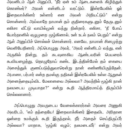
அவனிடம் ஆள் அனுப்பி, “நீர் ஏன் உம் ஆடைகளைக் கிழித்துக்
கொண்டீர்? அவன் என்னிடம் வரட்டும். இஸ்ரயேலில் ஓர்
இறைவாக்கினர் உள்ளார் என அவன் அறியட்டும்” என்று
சொன்னார். அவ்வாறே நாமான் தம் குதிரைகளுடனும் தேருடனும்
எலிசா வீட்டு வாயில்முன் வந்து நின்றார். எலிசா, “நீ போய்
யோர்தானில் ஏழுமுறை மூழ்கினால், உன் உடல் நலம் பெறும்” என்று
ஆள் அனுப்பிச் சொல்லச் சொன்னார். எனவே, நாமான் சினமுற்று
வெளியேறினார். அப்பொழுது அவர், “அவர் என்னிடம் வந்து, என்
அருகில் நின்று, தம் கடவுளாகிய ஆண்டவரின் பெயரைக்
கூவியழைத்து, தொழுநோய் கண்ட இடத்தின்மேல் தம் கையை
அசைத்துக் குணப்படுத்துவாரென்று நான் எண்ணியிருந்தேன்.
அபானா, பர்பார் என்ற தமஸ்கு நதிகள் இஸ்ரயேலில் உள்ள ஆறுகள்
அனைத்தையும்விட மேலானவை அல்லவா? அவற்றில் மூழ்கி நான்
நலமடைய முடியாதா?” என்று கூறி ஆத்திரமாய்த் திரும்பிச்
செல்லலானார்.
அப்பொழுது அவருடைய வேலைக்காரர்கள் அவரை அணுகி
அவரிடம், “எம் தந்தையே! இறைவாக்கினர் இதைவிட அரிதான
ஒன்றை உமக்குக் கூறி இருந்தால், நீர் அதைச் செய்திருப்பீர்
அல்லவா? மாறாக, ‘மூழ்கி எழும்; நலமடைவீர்’ என்று அவர்