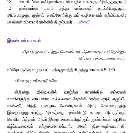
12
உம் மீட்பின் மகிழ்ச்சியை மீண்டும் எனக்கு அளித்தருளும்;
13
தன்னார்வ மனம் தந்து என்னைத் தாங்கியருளும்.
அப்பொழுது, குற்றம் செய்தோர்க்கு உம் வழிகளைக் கற்பிப்பேன்;
பாவிகள் உம்மை நோக்கித் திரும்புவர். –
பல்லவி
இரண்டாம் வாசகம்
கீழ்ப்படிதலைக் கற்றுக்கொண்டார்; அனைவரும் என்றென்றும்
மீட்படையக் காரணமானார்.
எபிரேயருக்கு எழுதப்பட்ட திருமுகத்திலிருந்து வாசகம் 5: 7-9
சகோதரர் சகோதரிகளே,
கிறிஸ்து இவ்வுலகில் வாழ்ந்த காலத்தில், தம்மைச்
சாவிலிருந்து காப்பாற்ற வல்லவரை நோக்கி உரத்த குரல் எழுப்பி,
கண்ணீர் சிந்தி, மன்றாடி வேண்டினார். அவர் கொண்டிருந்த
இறைப்பற்று கலந்த அச்சத்தை முன்னிட்டு, கடவுள் அவருக்குச்
செவிசாய்த்தார். அவர் இறை மகனாயிருந்தும், துன்பங்கள் வழியே
கீழ்ப்படிதலைக் கற்றுக்கொண்டார். அவர் நிறைவுள்ளவராகி,
தமக்குக் கீழ்ப்படிவோர் அனைவரும் என்றென்றும் மீட்படையக்