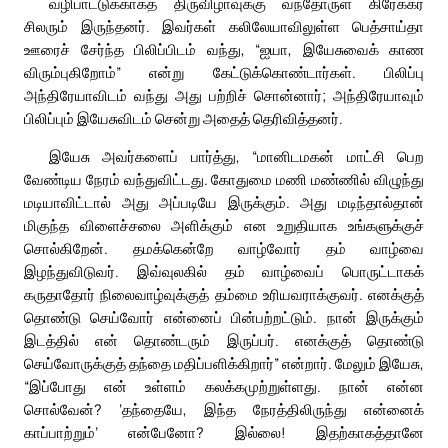
வழிபாட்டுக்காகத் திருவிழாவுக்கு வந்தோருள் கிரேக்கர்
சிலரும் இருந்தனர். இவர்கள் கலிலேயாவிலுள்ள பெத்சாய்தா
ஊரைச் சேர்ந்த பிலிப்பிடம் வந்து, “ஐயா, இயேசுவைக் காண
விரும்புகிறோம்” என்று கேட்டுக்கொண்டார்கள். பிலிப்பு
அந்திரேயாவிடம் வந்து அது பற்றிச் சொன்னார்; அந்திரேயாவும்
பிலிப்பும் இயேசுவிடம் சென்று அதைத் தெரிவித்தனர்.
இயேசு அவர்களைப் பார்த்து, “மானிடமகன் மாட்சி பெற
வேண்டிய நேரம் வந்துவிட்டது. கோதுமை மணி மண்ணில் விழுந்து
மடியாவிட்டால் அது அப்படியே இருக்கும். அது மடிந்தால்தான்
மிகுந்த விளைச்சலை அளிக்கும் என உறுதியாக உங்களுக்குச்
சொல்கிறேன். தமக்கென்றே வாழ்வோர் தம் வாழ்வை
இழந்துவிடுவர். இவ்வுலகில் தம் வாழ்வைப் பொருட்டாகக்
கருதாதோர் நிலைவாழ்வுக்குத் தம்மை உரியவராக்குவர். எனக்குத்
தொண்டு செய்வோர் என்னைப் பின்பற்றட்டும். நான் இருக்கும்
இடத்தில் என் தொண்டரும் இருப்பர். எனக்குத் தொண்டு
செய்வோருக்குத் தந்தை மதிப்பளிக்கிறார்” என்றார். மேலும் இயேசு,
“இப்போது என் உள்ளம் கலக்கமுற்றுள்ளது. நான் என்ன
சொல்வேன்? ‘தந்தையே, இந்த நேரத்திலிருந்து என்னைக்
காப்பாற்றும்’ என்பேனோ? இல்லை! இதற்காகத்தானே