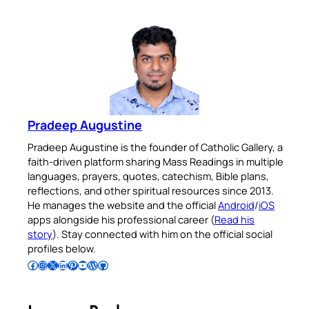
Pradeep Augustine
Pradeep Augustine is the founder of Catholic Gallery, a
faith-driven platform sharing Mass Readings in multiple
languages, prayers, quotes, catechism, Bible plans,
reflections, and other spiritual resources since 2013.
He manages the website and the official
Android
/
iOS
apps alongside his professional career (
Read his
story
). Stay connected with him on the official social
profiles below.
Follow Pradeep on Facebook
Follow Pradeep on Instagram
Follow Pradeep on X
Follow Pradeep on LinkedIn
Follow Pradeep on Pinterest
Subscribe to Pradeep’s Youtube Channel
Follow Pradeep on WordPress
Follow Pradeep on GitHub