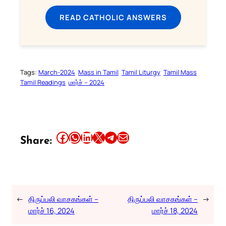
READ CATHOLIC ANSWERS
Tags:
March-2024
Mass in Tamil
Tamil Liturgy
Tamil Mass
Tamil Readings
மார்ச் – 2024
Share this article on Facebook
Share this article on WhatsApp
Share this article on LinkedIn
Share this article on X
Share this article on Telegram
Email this Article
Share:
←
திருப்பலி வாசகங்கள் –
திருப்பலி வாசகங்கள் –
→
மார்ச் 16, 2024
மார்ச் 18, 2024