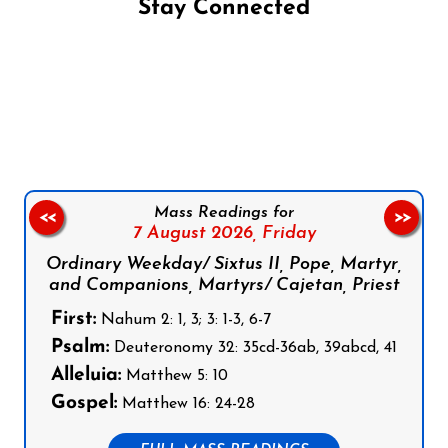
Stay Connected
Follow us on Facebook
Follow us on Instagram
Follow us on X
Subscribe to our YouTube Channel
Follow us on WhatsApp
Mass Readings for
<<
>>
7 August 2026,
Friday
Ordinary Weekday/ Sixtus II, Pope, Martyr,
and Companions, Martyrs/ Cajetan, Priest
First:
Nahum 2: 1, 3; 3: 1-3, 6-7
Psalm:
Deuteronomy 32: 35cd-36ab, 39abcd, 41
Alleluia:
Matthew 5: 10
Gospel:
Matthew 16: 24-28