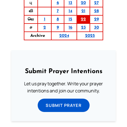
பு
6
13
20
27
வி
7
14
21
28
வெ
1
8
15
22
29
ச
2
9
16
23
30
Archive
2024
2025
Submit Prayer Intentions
Let us pray together. Write your prayer
intentions and join our community.
SUBMIT PRAYER