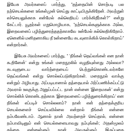
இயேசு அவர்களைப் பார்த்து, “தந்தையின் சொற்படி பல
நற்செயல்களை உங்கள்முன் செய்து காட்டியிருக்கிறேன். அவற்றுள்
எச்செயலுக்காக என்மேல் கல்லெறியப் பார்க்கிறீர்கள்?” என்று
கேட்டார். யூதர்கள் மறுமொழியாக, “நற்செயல்களுக்காக அல்ல,
இறைவனைப் பழித்துரைத்ததற்காகவே உன்மேல் கல்லெறிகிறோம்.
ஏனெனில் மனிதனாகிய நீ உன்னையே கடவுளாக்கிக் கொள்கிறாய்”
என்றார்கள்.
இயேசு அவர்களைப் பார்த்து, “ ‘நீங்கள் தெய்வங்கள் என நான்
கூறினேன்’ என்று உங்கள் மறைநூலில் எழுதியுள்ளது அல்லவா?
கடவுளுடைய வார்த்தையைப் பெற்றுக்கொண்டவர்களே
தெய்வங்கள் என்று சொல்லப்படுகிறார்கள். மறைநூல் வாக்கு
என்றும் அழியாது. அப்படியானால் தந்தையால் அர்ப்பணிக்கப்பட்டு
அவரால் உலகுக்கு அனுப்பப்பட்ட நான் என்னை ‘இறைமகன்’ என்று
சொல்லிக் கொண்டதற்காக ‘இறைவனைப் பழித்துரைக்கிறாய்’ என
நீங்கள் எப்படிச் சொல்லலாம்? நான் என் தந்தைக்குரிய
செயல்களைச் செய்யவில்லை என்றால் நீங்கள் என்னை
நம்பவேண்டாம். ஆனால் நான் அவற்றைச் செய்தால், என்னை
நம்பாவிடினும் என் செயல்களையாவது நம்புங்கள்; அதன்மூலம்
தந்தை என்னுள்ளும் நான் அவருள்ளும் இருப்பதை