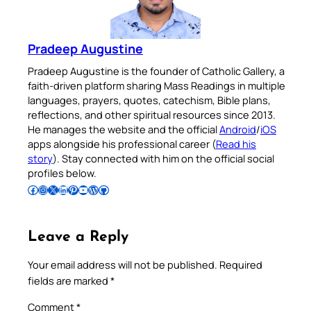
Pradeep Augustine
Pradeep Augustine is the founder of Catholic Gallery, a
faith-driven platform sharing Mass Readings in multiple
languages, prayers, quotes, catechism, Bible plans,
reflections, and other spiritual resources since 2013.
He manages the website and the official
Android
/
iOS
apps alongside his professional career (
Read his
story
). Stay connected with him on the official social
profiles below.
Follow Pradeep on Facebook
Follow Pradeep on Instagram
Follow Pradeep on X
Follow Pradeep on LinkedIn
Follow Pradeep on Pinterest
Subscribe to Pradeep’s Youtube Channel
Follow Pradeep on WordPress
Follow Pradeep on GitHub
Leave a Reply
Your email address will not be published.
Required
fields are marked
*
Comment
*