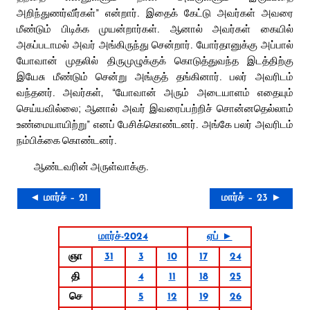
அறிந்துணர்வீர்கள்” என்றார். இதைக் கேட்டு அவர்கள் அவரை
மீண்டும் பிடிக்க முயன்றார்கள். ஆனால் அவர்கள் கையில்
அகப்படாமல் அவர் அங்கிருந்து சென்றார். யோர்தானுக்கு அப்பால்
யோவான் முதலில் திருமுழுக்குக் கொடுத்துவந்த இடத்திற்கு
இயேசு மீண்டும் சென்று அங்குத் தங்கினார். பலர் அவரிடம்
வந்தனர். அவர்கள், “யோவான் அரும் அடையாளம் எதையும்
செய்யவில்லை; ஆனால் அவர் இவரைப்பற்றிச் சொன்னதெல்லாம்
உண்மையாயிற்று” எனப் பேசிக்கொண்டனர். அங்கே பலர் அவரிடம்
நம்பிக்கை கொண்டனர்.
ஆண்டவரின் அருள்வாக்கு.
◄ மார்ச் – 21
மார்ச் – 23 ►
மார்ச்-2024
ஏப் ►
ஞா
31
3
10
17
24
தி
4
11
18
25
செ
5
12
19
26