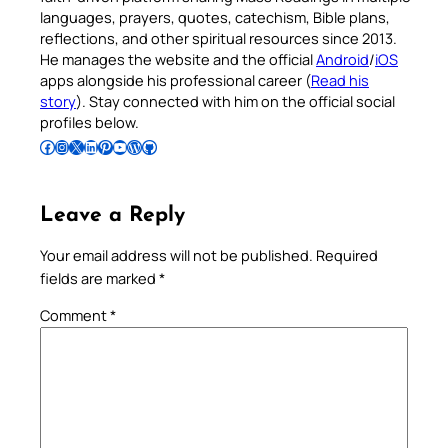
languages, prayers, quotes, catechism, Bible plans,
reflections, and other spiritual resources since 2013.
He manages the website and the official
Android
/
iOS
apps alongside his professional career (
Read his
story
). Stay connected with him on the official social
profiles below.
Follow Pradeep on Facebook
Follow Pradeep on Instagram
Follow Pradeep on X
Follow Pradeep on LinkedIn
Follow Pradeep on Pinterest
Subscribe to Pradeep’s Youtube Channel
Follow Pradeep on WordPress
Follow Pradeep on GitHub
Leave a Reply
Your email address will not be published.
Required
fields are marked
*
Comment
*