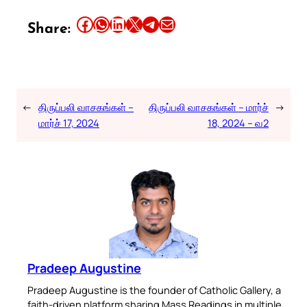
Share this article on Facebook
Share this article on WhatsApp
Share this article on LinkedIn
Share this article on X
Share this article on Telegram
Email this Article
Share:
←
திருப்பலி வாசகங்கள் –
திருப்பலி வாசகங்கள் – மார்ச்
→
மார்ச் 17, 2024
18, 2024 – வ2
Pradeep Augustine
Pradeep Augustine is the founder of Catholic Gallery, a
faith-driven platform sharing Mass Readings in multiple