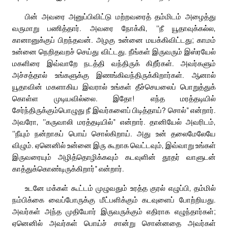
பின் அவரை அனுப்பிவிட்டு மற்றவரைத் தம்மிடம் அழைத்து
வருமாறு பணித்தார். அவரை நோக்கி, ‘‘நீ யூதாவுக்கல்ல,
கானானுக்குப் பிறந்தவன். அழகு உன்னை மயக்கிவிட்டது; காமம்
உன்னை நெறிதவறச் செய்து விட்டது. நீங்கள் இருவரும் இஸ்ரயேல்
மகளிரை இவ்வாறே நடத்தி வந்திருக் கிறீர்கள். அவர்களும்
அச்சத்தால் உங்களுக்கு இணங்கிவந்திருக்கிறார்கள். ஆனால்
யூதாவின் மகளாகிய இவரால் உங்கள் தீச்செயலைப் பொறுத்துக்
கொள்ள முடியவில்லை. இதோ! எந்த மரத்தடியில்
சேர்ந்திருக்கும்பொழுது நீ இவர்களைப் பிடித்தாய்? சொல்” என்றார்.
அவரோ, ‘‘கருவாலி மரத்தடியில்” என்றார். தானியேல் அவரிடம்,
‘‘நீயும் நன்றாகப் பொய் சொல்கிறாய். அது உன் தலைமேலேயே
விழும். ஏனெனில் உன்னை இரு கூறாக வெட்டவும், இவ்வாறு உங்கள்
இருவரையும் அழித்தொழிக்கவும் கடவுளின் தூதர் வாளுடன்
காத்துக்கொண்டிருக்கிறார்” என்றார்.
உடனே மக்கள் கூட்டம் முழுவதும் உரத்த குரல் எழுப்பி, தம்மில்
நம்பிக்கை வைப்போருக்கு மீட்பளிக்கும் கடவுளைப் போற்றியது.
அவர்கள் அந்த முதியோர் இருவருக்கும் எதிராக எழுந்தார்கள்;
ஏனெனில் அவர்கள் பொய்ச் சான்று சொன்னதை அவர்கள்