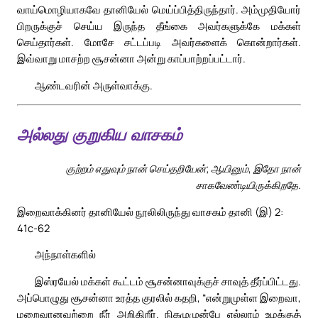
வாய்மொழியாகவே தானியேல் மெய்ப்பித்திருந்தார். அம்முதியோர்
பிறருக்குச் செய்ய இருந்த தீங்கை அவர்களுக்கே மக்கள்
செய்தார்கள். மோசே சட்டப்படி அவர்களைக் கொன்றார்கள்.
இவ்வாறு மாசற்ற சூசன்னா அன்று காப்பாற்றப்பட்டார்.
ஆண்டவரின் அருள்வாக்கு.
அல்லது குறுகிய வாசகம்
குற்றம் எதுவும் நான் செய்தறியேன்; ஆயினும், இதோ நான்
சாகவேண்டியிருக்கிறதே.
இறைவாக்கினர் தானியேல் நூலிலிருந்து வாசகம் தானி (இ) 2:
41c-62
அந்நாள்களில்
இஸ்ரயேல் மக்கள் கூட்டம் சூசன்னாவுக்குச் சாவுத் தீர்ப்பிட்டது.
அப்பொழுது சூசன்னா உரத்த குரலில் கதறி, “என்றுமுள்ள இறைவா,
மறைவானவற்றை நீர் அறிகிறீர். நிகழுமுன்பே எல்லாம் உமக்குத்