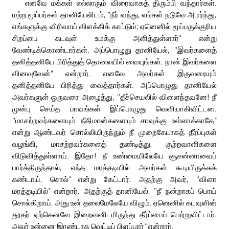
எனவே மக்கள் எல்லாரும் விரைவாகத் திரும்பி வந்தார்கள்.
மற்ற மூப்பர்கள் தானியேலிடம், ‘‘நீர் வந்து, எங்கள் நடுவே அமர்ந்து,
எங்களுக்கு விரிவாய் விளக்கிக் காட்டும்; ஏனெனில் மூப்பருக்குரிய
சிறப்பை கடவுள் உமக்கு அளித்துள்ளார்” என்று
வேண்டிக்கொண்டார்கள். அப்பொழுது தானியேல், ‘‘இவர்களைத்
தனித்தனியே பிரித்துத் தொலையில் வையுங்கள். நான் இவர்களை
வினவுவேன்” என்றார். எனவே அவர்கள் இருவரையும்
தனித்தனியே பிரித்து வைத்தார்கள். அப்பொழுது தானியேல்
அவர்களுள் ஒருவரை அழைத்து, ‘‘தீச்செயலில் விளைந்தவனே! நீ
முன்பு செய்த பாவங்கள் இப்பொழுது வெளியாகிவிட்டன.
‘‘மாசற்றவர்களையும் நீதிமான்களையும் சாவுக்கு உள்ளாக்காதே”
என்று ஆண்டவர் சொல்லியிருந்தும் நீ முறைகேடாகத் தீர்ப்புகள்
வழங்கி, மாசற்றவர்களைத் தண்டித்து, குற்றவாளிகளை
விடுவித்துள்ளாய். இதோ! நீ உண்மையிலேயே சூசன்னாவைப்
பார்த்திருந்தால், எந்த மரத்தடியில் அவர்கள் கூடியிருக்கக்
கண்டாய், சொல்” என்று கேட்டார். அதற்கு அவர், ‘‘விளா
மரத்தடியில்” என்றார். அதற்குத் தானியேல், ‘‘நீ நன்றாகப் பொய்
சொல்கிறாய். அது உன் தலைமேலேயே விழும். ஏனெனில் கடவுளின்
தூதர் ஏற்கெனவே இறைவனிடமிருந்து தீர்ப்பைப் பெற்றுவிட்டார்.
அவர் உன்னை இரண்டாக வெட்டிப் பிளப்பார்” என்றார்.