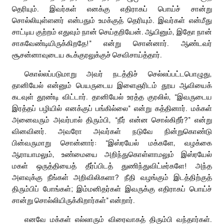
தெரியும். இவர்கள் எனக்கு எதிராகப் பொய்ச் சான்று
சொல்லியுள்ளனர் என்பதும் உமக்குத் தெரியும். இவர்கள் என்மீது
சாட்டிய குற்றம் எதுவும் நான் செய்தறியேன். ஆயினும், இதோ நான்
சாகவேண்டியிருக்கிறதே!” என்று சொன்னார். ஆண்டவர்
சூசன்னாவுடைய கூக்குரலுக்குச் செவிசாய்த்தார்.
கொல்லப்படுமாறு அவர் நடத்திச் செல்லப்பட்டபொழுது,
தானியேல் என்னும் பெயருடைய இளைஞரிடம் தூய ஆவியைக்
கடவுள் தூண்டி விட்டார். தானியேல் உரத்த குரலில், “இவருடைய
இரத்தப் பழியில் எனக்குப் பங்கில்லை” என்று கத்தினார். மக்கள்
அனைவரும் அவர்பால் திரும்பி, “நீர் என்ன சொல்கிறீர்?” என்று
வினவினர். அவரோ அவர்கள் நடுவே நின்றுகொண்டு
பின்வருமாறு சொன்னார்: “இஸ்ரயேல் மக்களே, வழக்கை
ஆராயாமலும், உண்மையை அறிந்துகொள்ளாமலும் இஸ்ரயேல்
மகள் ஒருத்தியைத் தீர்ப்பிடத் துணிந்துவிட்டீர்களே! அந்த
அளவுக்கு நீங்கள் அறிவிலிகளா? நீதி வழங்கும் இடத்திற்குத்
திரும்பிப் போங்கள்; இம்மனிதர்கள் இவருக்கு எதிராகப் பொய்ச்
சான்று சொல்லியிருக்கிறார்கள்” என்றார்.
எனவே மக்கள் எல்லாரும் விரைவாகத் திரும்பி வந்தார்கள்.