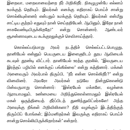
இறைவா, மறைவானவற்றை நீர் அறிகிறீர். நிகழுமுன்பே எல்லாம்
உமக்குத் தெரியும். இவர்கள் எனக்கு எதிராகப் பொய்ச் சான்று
சொல்லியுள்ளனர் என்பதும் உமக்குத் தெரியும். இவர்கள் என்மீது
சாட்டிய குற்றம் எதுவும் நான் செய்தறியேன். ஆயினும், இதோ நான்
சாகவேண்டியிருக்கிறதே!” என்று சொன்னார். ஆண்டவர்
சூசன்னாவுடைய கூக்குரலுக்குச் செவிசாய்த்தார்.
கொல்லப்படுமாறு அவர் நடத்திச் செல்லப்பட்டபொழுது,
தானியேல் என்னும் பெயருடைய இளைஞரிடம் தூய ஆவியைக்
கடவுள் தூண்டி விட்டார். தானியேல் உரத்த குரலில், ‘‘இவருடைய
இரத்தப் பழியில் எனக்குப் பங்கில்லை” என்று கத்தினார். மக்கள்
அனைவரும் அவர்பால் திரும்பி, ‘‘நீர் என்ன சொல்கிறீர்?” என்று
வினவினர். அவரோ அவர்கள் நடுவே நின்றுகொண்டு
பின்வருமாறு சொன்னார்: ‘‘இஸ்ரயேல் மக்களே, வழக்கை
ஆராயாமலும், உண்மையை அறிந்துகொள்ளாமலும் இஸ்ரயேல்
மகள் ஒருத்தியைத் தீர்ப்பிடத் துணிந்துவிட்டீர்களே! அந்த
அளவுக்கு நீங்கள் அறிவிலிகளா? நீதி வழங்கும் இடத்திற்குத்
திரும்பிப் போங்கள்; இம்மனிதர்கள் இவருக்கு எதிராகப் பொய்ச்
சான்று சொல்லியிருக்கிறார்கள்” என்றார்.