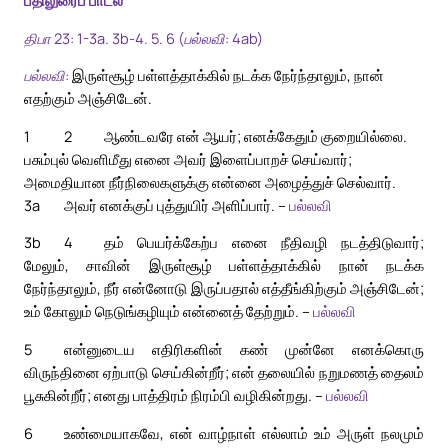
பதிலுரைப் பாடல்
திபா 23: 1-3a. 3b-4. 5. 6 (பல்லவி: 4ab)
பல்லவி:
இருள்சூழ் பள்ளத்தாக்கில் நடக்க நேர்ந்தாலும், நான்
எதற்கும் அஞ்சிடேன்.
1
2
ஆண்டவரே என் ஆயர்; எனக்கேதும் குறையில்லை.
பசும்புல் வெளிமீது எனை அவர் இளைப்பாறச் செய்வார்;
அமைதியான நீர்நிலைகளுக்கு என்னை அழைத்துச் செல்வார்.
3a
அவர் எனக்குப் புத்துயிர் அளிப்பார். –
பல்லவி
3b
4
தம் பெயர்க்கேற்ப எனை நீதிவழி நடத்திடுவார்;
மேலும், சாவின் இருள்சூழ் பள்ளத்தாக்கில் நான் நடக்க
நேர்ந்தாலும், நீர் என்னோடு இருப்பதால் எத்தீங்கிற்கும் அஞ்சிடேன்;
உம் கோலும் நெடுங்கழியும் என்னைத் தேற்றும். –
பல்லவி
5
என்னுடைய எதிரிகளின் கண் முன்னே எனக்கொரு
விருந்தினை ஏற்பாடு செய்கின்றீர்; என் தலையில் நறுமணத் தைலம்
பூசுகின்றீர்; எனது பாத்திரம் நிரம்பி வழிகின்றது. –
பல்லவி
6
உண்மையாகவே, என் வாழ்நாள் எல்லாம் உம் அருள் நலமும்