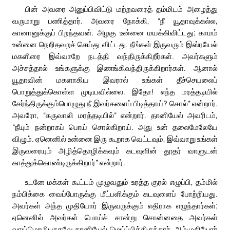
பின் அவரை அனுப்பிவிட்டு மற்றவரைத் தம்மிடம் அழைத்து
வருமாறு பணித்தார். அவரை நோக்கி, “நீ யூதாவுக்கல்ல,
கானானுக்குப் பிறந்தவன். அழகு உன்னை மயக்கிவிட்டது; காமம்
உன்னை நெறிதவறச் செய்து விட்டது. நீங்கள் இருவரும் இஸ்ரயேல்
மகளிரை இவ்வாறே நடத்தி வந்திருக்கிறீர்கள். அவர்களும்
அச்சத்தால் உங்களுக்கு இணங்கிவந்திருக்கிறார்கள். ஆனால்
யூதாவின் மகளாகிய இவரால் உங்கள் தீச்செயலைப்
பொறுத்துக்கொள்ள முடியவில்லை. இதோ! எந்த மரத்தடியில்
சேர்ந்திருக்கும்பொழுது நீ இவர்களைப் பிடித்தாய்? சொல்” என்றார்.
அவரோ, “கருவாலி மரத்தடியில்” என்றார். தானியேல் அவரிடம்,
“நீயும் நன்றாகப் பொய் சொல்கிறாய். அது உன் தலைமேலேயே
விழும். ஏனெனில் உன்னை இரு கூறாக வெட்டவும், இவ்வாறு உங்கள்
இருவரையும் அழித்தொழிக்கவும் கடவுளின் தூதர் வாளுடன்
காத்துக்கொண்டிருக்கிறார்” என்றார்.
உடனே மக்கள் கூட்டம் முழுவதும் உரத்த குரல் எழுப்பி, தம்மில்
நம்பிக்கை வைப்போருக்கு மீட்பளிக்கும் கடவுளைப் போற்றியது.
அவர்கள் அந்த முதியோர் இருவருக்கும் எதிராக எழுந்தார்கள்;
ஏனெனில் அவர்கள் பொய்ச் சான்று சொன்னதை அவர்கள்
வாய்மொழியாகவே தானியேல் மெய்ப்பித்திருந்தார். அம்முதியோர்