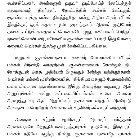
கூச்சலிட்டனர். அவர்களுள் ஒருவர் ஓடிப்போய்த் தோட்டத்துக்
கதவுகளைத் திறந்தார். தோட்டத்தில் கூச்சல் கேட்டதும்,
சூசன்னாவுக்கு என்ன நிகழ்ந்ததோ என்று அறிய அவர் வீட்டில்
இருந்தோர் ஓரக் கதவு வழியே ஓடிவந்தனர். ஆனால் முதியோர்
தங்கள் கட்டுக் கதையைச் சொன்னபொழுது, பணியாளர் பெரிதும்
நாணங்கொண்டனர்; ஏனெனில் சூசன்னாவைப் பற்றி இது போன்ற
எதையும் அவர்கள் இதற்கு முன் கேள்விப்பட்டதில்லை.
மறுநாள் சூசன்னாவுடைய கணவர் யோவாக்கிம் வீட்டில்
மக்கள் திரண்டு வந்தார்கள். சூசன்னாவைக் கொல்லும் தீய
நோக்குடன் அந்த முதியோர் இருவரும் சேர்ந்து வந்திருந்தனர்.
அவர்கள் மக்கள் முன்னிலையில், ‘‘கில்கியா மகளும் யோவாக்கிம்
மனைவியுமான சூசன்னாவை இங்கு அழைத்து வருமாறு ஆள்
அனுப்புங்கள்” என்று கட்டளையிட்டார்கள். உடனே அவரை
அழைத்து வர ஆள் அனுப்பினர். சூசன்னா வந்தார். அவரோடு
அவருடைய பெற்றோர், பிள்ளைகள், உறவினர் எல்லாரும் வந்தனர்.
அவருடைய உற்றார் உறவினரும், அவரைப் பார்த்தவர்
அனைவருமே அழுதுகொண்டிருந்தார்கள். முதியோர் இருவரும்
மக்கள் நடுவே எழுந்து நின்று, சூசன்னா தலைமீது தங்கள்