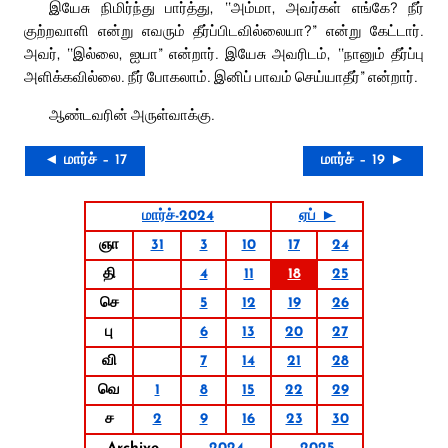
இயேசு நிமிர்ந்து பார்த்து, ‘‘அம்மா, அவர்கள் எங்கே? நீர்
குற்றவாளி என்று எவரும் தீர்ப்பிடவில்லையா?” என்று கேட்டார்.
அவர், ‘‘இல்லை, ஐயா” என்றார். இயேசு அவரிடம், ‘‘நானும் தீர்ப்பு
அளிக்கவில்லை. நீர் போகலாம். இனிப் பாவம் செய்யாதீர்” என்றார்.
ஆண்டவரின் அருள்வாக்கு.
◄ மார்ச் – 17
மார்ச் – 19 ►
மார்ச்-2024
ஏப் ►
ஞா
31
3
10
17
24
தி
4
11
18
25
செ
5
12
19
26
பு
6
13
20
27
வி
7
14
21
28
வெ
1
8
15
22
29
ச
2
9
16
23
30