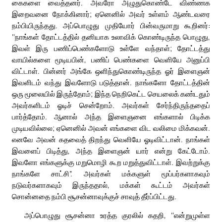
கைகளை வைத்தனர். அவரோ அழுதுகொண்டே விண்ணக
இறைவனை நோக்கினார்; ஏனெனில் அவர் உள்ளம் ஆண்டவரை
நம்பியிருந்தது. அப்பொழுது முதியோர் பின்வருமாறு கூறினர்:
‘‘நாங்கள் தோட்டத்தில் தனியாக உலாவிக் கொண்டிருந்த பொழுது,
இவள் இரு பணிப்பெண்களோடு உள்ளே வந்தாள்; தோட்டத்து
வாயில்களை மூடியபின், பணிப் பெண்களை வெளியே அனுப்பி
விட்டாள். பின்னர் அங்கே ஒளிந்துகொண்டிருந்த ஓர் இளைஞன்
இவளிடம் வந்து இவளோடு படுத்தான். நாங்களோ தோட்டத்தின்
ஒரு மூலையில் இருந்தோம்; இந்த நெறிகெட்ட செயலைக் கண்டதும்
அவர்களிடம் ஓடிச் சென்றோம். அவர்கள் சேர்ந்திருந்ததைப்
பார்த்தோம். ஆனால் அந்த இளைஞனை எங்களால் பிடிக்க
முடியவில்லை; ஏனெனில் அவன் எங்களை விட வலிமை மிக்கவன்.
எனவே அவன் கதவைத் திறந்து வெளியே ஓடிவிட்டான். நாங்கள்
இவளைப் பிடித்து, அந்த இளைஞன் யார் என்று கேட்டோம்.
இவளோ எங்களுக்கு மறுமொழி கூற மறுத்துவிட்டாள். இவற்றுக்கு
நாங்களே சாட்சி”. அவர்கள் மக்களுள் மூப்பர்களாகவும்
நடுவர்களாகவும் இருந்ததால், மக்கள் கூட்டம் அவர்கள்
சொன்னதை நம்பி சூசன்னாவுக்குச் சாவுத் தீர்ப்பிட்டது.
அப்பொழுது சூசன்னா உரத்த குரலில் கதறி, ‘‘என்றுமுள்ள