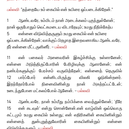
பல்லவி:
‟தந்தையே உம் கையில் என் உயிரை ஒப்படைக்கிறேன்.”
1
ஆண்டவரே, உம்மிடம் நான் அடைக்கலம் புகுந்துள்ளேன்;
நான் ஒருபோதும் வெட்கமடைய விடாதேயும்; உமது நீதிக்கேற்ப
5
என்னை விடுவித்தருளும்.
உமது கையில் என் உயிரை
ஒப்படைக்கின்றேன்; வாக்குப் பிறழாத இறைவனாகிய ஆண்டவரே,
நீர் என்னை மீட்டருளினீர். –
பல்லவி
11
என் பகைவர் அனைவரின் இகழ்ச்சிக்கு உள்ளானேன்;
என்னை அடுத்திருப்போரின் பேரிழிவுக்கு ஆளானேன்; என்
நண்பர்களுக்குப் பேரச்சம் வருவித்தேன்; என்னைத் தெருவில்
12
பார்ப்போர் என்னிடமிருந்து விலகி ஓடுகின்றனர்.
இறந்தோர்போல் நினைவினின்று நான் அகற்றப்பட்டேன்;
உடைந்துபோன மட்கலம்போல் ஆனேன். –
பல்லவி
14
ஆண்டவரே, நான் உம்மீது நம்பிக்கை வைத்துள்ளேன்; ‘நீரே
15
என் கடவுள்’ என்று சொன்னேன்.
என் வாழ்வின் ஒவ்வொரு
கட்டமும் உமது கையில் உள்ளது; என் எதிரிகளின் கையினின்றும்
என்னைத் துன்புறுத்துவோரின் கையினின்றும் என்னை
விடுவித்தருளும். –
பல்லவி