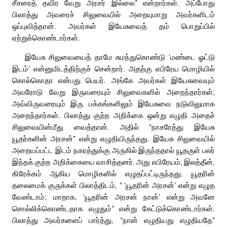
சீசரைத் தவிர வேறு அரசர் இல்லை” என்றார்கள். அப்போது
பிலாத்து அவரைச் சிலுவையில் அறையுமாறு அவர்களிடம்
ஒப்புவித்தான். அவர்கள் இயேசுவைத் தம் பொறுப்பில்
ஏற்றுக்கொண்டார்கள்.
இயேசு சிலுவையைத் தாமே சுமந்துகொண்டு ‘மண்டை ஓட்டு
இடம்’ என்னுமிடத்திற்குச் சென்றார். அதற்கு எபிரேய மொழியில்
கொல்கொதா என்பது பெயர். அங்கே அவர்கள் இயேசுவையும்
அவரோடு வேறு இருவரையும் சிலுவைகளில் அறைந்தார்கள்;
அவ்விருவரையும் இரு பக்கங்களிலும் இயேசுவை நடுவிலுமாக
அறைந்தார்கள். பிலாத்து குற்ற அறிக்கை ஒன்று எழுதி அதைச்
சிலுவையின்மீது வைத்தான். அதில் “நாசரேத்து இயேசு
யூதர்களின் அரசன்” என்று எழுதியிருந்தது. இயேசு சிலுவையில்
அறையப்பட்ட இடம் நகரத்துக்கு அருகில் இருந்ததால் யூதருள் பலர்
இந்தக் குற்ற அறிக்கையை வாசித்தனர். அது எபிரேயம், இலத்தீன்,
கிரேக்கம் ஆகிய மொழிகளில் எழுதப்பட்டிருந்தது. யூதரின்
தலைமைக் குருக்கள் பிலாத்திடம், “ ‘யூதரின் அரசன்’ என்று எழுத
வேண்டாம்; மாறாக, ‘யூதரின் அரசன் நான்’ என்று அவனே
சொல்லிக்கொண்டதாக எழுதும்” என்று கேட்டுக்கொண்டார்கள்.
பிலாத்து அவர்களைப் பார்த்து, “நான் எழுதியது எழுதியதே”