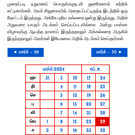
முறைப்படி நறுமணப் பொருள்களுடன் துணிகளால் சுற்றிக்
கட்டினார்கள். அவர் சிலுவையில் அறையப்பட்டிருந்த இடத்தில் ஒரு
தோட்டம் இருந்தது. அங்கே புதிய கல்லறை ஒன்று இருந்தது. அதில்
அதுவரை யாரும் அடக்கம் செய்யப்படவில்லை. அன்று பாஸ்கா
விழாவுக்கு ஆயத்த நாளாய் இருந்ததாலும் அக்கல்லறை அருகில்
இருந்ததாலும் அவர்கள் இயேசுவை அதில் அடக்கம் செய்தார்கள்.
◄ மார்ச் – 28
மார்ச் – 30 ►
மார்ச்-2024
ஏப் ►
ஞா
31
3
10
17
24
தி
4
11
18
25
செ
5
12
19
26
பு
6
13
20
27
வி
7
14
21
28
வெ
1
8
15
22
29
ச
2
9
16
23
30