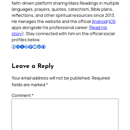
faith-driven platform sharing Mass Readings in multiple
languages, prayers, quotes, catechism, Bible plans,
reflections, and other spiritual resources since 2013.
He manages the website and the official
Android
/
iOS
apps alongside his professional career (
Read his
story
). Stay connected with him on the official social
profiles below.
Follow Pradeep on Facebook
Follow Pradeep on Instagram
Follow Pradeep on X
Follow Pradeep on LinkedIn
Follow Pradeep on Pinterest
Subscribe to Pradeep’s Youtube Channel
Follow Pradeep on WordPress
Follow Pradeep on GitHub
Leave a Reply
Your email address will not be published.
Required
fields are marked
*
Comment
*