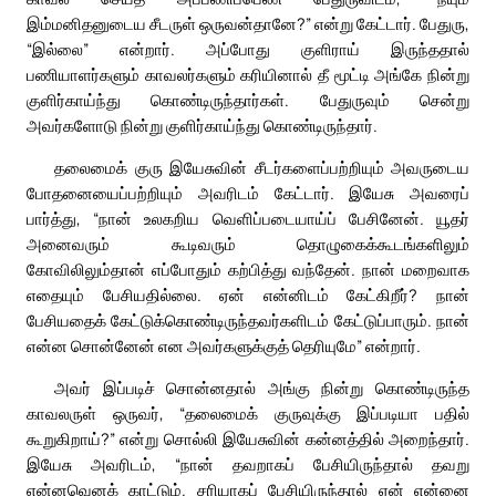
இம்மனிதனுடைய சீடருள் ஒருவன்தானே?” என்று கேட்டார். பேதுரு,
“இல்லை” என்றார். அப்போது குளிராய் இருந்ததால்
பணியாளர்களும் காவலர்களும் கரியினால் தீ மூட்டி அங்கே நின்று
குளிர்காய்ந்து கொண்டிருந்தார்கள். பேதுருவும் சென்று
அவர்களோடு நின்று குளிர்காய்ந்து கொண்டிருந்தார்.
தலைமைக் குரு இயேசுவின் சீடர்களைப்பற்றியும் அவருடைய
போதனையைப்பற்றியும் அவரிடம் கேட்டார். இயேசு அவரைப்
பார்த்து, “நான் உலகறிய வெளிப்படையாய்ப் பேசினேன். யூதர்
அனைவரும் கூடிவரும் தொழுகைக்கூடங்களிலும்
கோவிலிலும்தான் எப்போதும் கற்பித்து வந்தேன். நான் மறைவாக
எதையும் பேசியதில்லை. ஏன் என்னிடம் கேட்கிறீர்? நான்
பேசியதைக் கேட்டுக்கொண்டிருந்தவர்களிடம் கேட்டுப்பாரும். நான்
என்ன சொன்னேன் என அவர்களுக்குத் தெரியுமே” என்றார்.
அவர் இப்படிச் சொன்னதால் அங்கு நின்று கொண்டிருந்த
காவலருள் ஒருவர், “தலைமைக் குருவுக்கு இப்படியா பதில்
கூறுகிறாய்?” என்று சொல்லி இயேசுவின் கன்னத்தில் அறைந்தார்.
இயேசு அவரிடம், “நான் தவறாகப் பேசியிருந்தால் தவறு
என்னவெனக் காட்டும். சரியாகப் பேசியிருந்தால் ஏன் என்னை