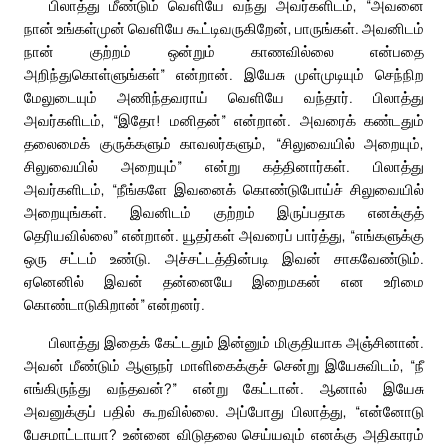
பிலாத்து மீண்டும் வெளியே வந்து அவர்களிடம், “அவனை
நான் உங்கள்முன் வெளியே கூட்டிவருகிறேன், பாருங்கள். அவனிடம்
நான் குற்றம் ஒன்றும் காணவில்லை என்பதை
அறிந்துகொள்ளுங்கள்” என்றான். இயேசு முள்முடியும் செந்நிற
மேலுடையும் அணிந்தவராய் வெளியே வந்தார். பிலாத்து
அவர்களிடம், “இதோ! மனிதன்” என்றான். அவரைக் கண்டதும்
தலைமைக் குருக்களும் காவலர்களும், “சிலுவையில் அறையும்,
சிலுவையில் அறையும்” என்று கத்தினார்கள். பிலாத்து
அவர்களிடம், “நீங்களே இவனைக் கொண்டுபோய்ச் சிலுவையில்
அறையுங்கள். இவனிடம் குற்றம் இருப்பதாக எனக்குத்
தெரியவில்லை” என்றான். யூதர்கள் அவரைப் பார்த்து, “எங்களுக்கு
ஒரு சட்டம் உண்டு. அச்சட்டத்தின்படி இவன் சாகவேண்டும்.
ஏனெனில் இவன் தன்னையே இறைமகன் என உரிமை
கொண்டாடுகிறான்” என்றனர்.
பிலாத்து இதைக் கேட்டதும் இன்னும் மிகுதியாக அஞ்சினான்.
அவன் மீண்டும் ஆளுநர் மாளிகைக்குச் சென்று இயேசுவிடம், “நீ
எங்கிருந்து வந்தவன்?” என்று கேட்டான். ஆனால் இயேசு
அவனுக்குப் பதில் கூறவில்லை. அப்போது பிலாத்து, “என்னோடு
பேசமாட்டாயா? உன்னை விடுதலை செய்யவும் எனக்கு அதிகாரம்