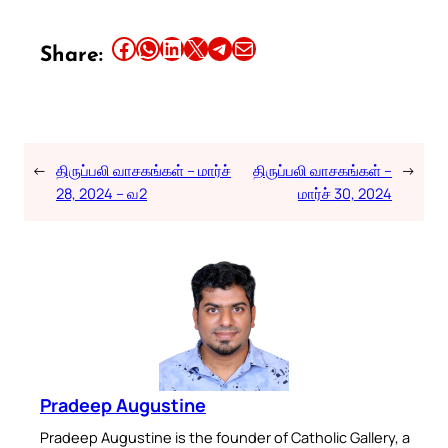
Share this article on Facebook
Share this article on WhatsApp
Share this article on LinkedIn
Share this article on X
Share this article on Telegram
Email this Article
Share:
←
திருப்பலி வாசகங்கள் – மார்ச்
திருப்பலி வாசகங்கள் –
→
28, 2024 – வ2
மார்ச் 30, 2024
Pradeep Augustine
Pradeep Augustine is the founder of Catholic Gallery, a