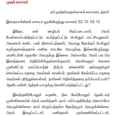
முதல் வாசகம்
நம் குற்றங்களுக்காகக் காயமடைந்தார்.
இறைவாக்கினர் எசாயா நூலிலிருந்து வாசகம் 52: 13- 53: 12
இதோ, என் ஊழியர் சிறப்படைவார்; அவர்
மேன்மைப்படுத்தப்பட்டு, உயர்த்தப்பட்டு, பெரிதும் மாட்சியுறுவார்.
அவரைக் கண்ட பலர் திகைப்புற்றனர்; அவரது தோற்றம் பெரிதும்
உருக்குலைந்ததால் மனித சாயலே அவருக்கு இல்லாதிருந்தது;
மானிடரின் உருவமே அவருக்கு இல்லை. அவ்வாறே, அவர் பல பிற
இனத்தாரை அதிர்ச்சிக்குள்ளாக்குவார்; அரசர்களும் அவரை
முன்னிட்டு வாய்பொத்தி நிற்பர்; ஏனெனில் தங்களுக்குச்
சொல்லப்படாததை அவர்கள் காண்பர்; தாங்கள் கேள்விப்படாததை
அவர்கள் புரிந்துகொள்வர். நாங்கள் அறிவித்ததை நம்பியவர் யார்?
ஆண்டவரின் ஆற்றல் யாருக்கு வெளிப்படுத்தப்பட்டது?
இளந்தளிர்போலும் வறண்ட நில வேர்போலும் ஆண்டவர்
முன்னிலையில் அவர் வளர்ந்தார்; நாம் பார்ப்பதற்கேற்ற அமைப்போ
அவருக்கில்லை; நாம் விரும்பத்தக்க தோற்றமும் அவருக்கில்லை.
அவர் இகழப்பட்டார்; மனிதரால் புறக்கணிக்கப்பட்டார்;