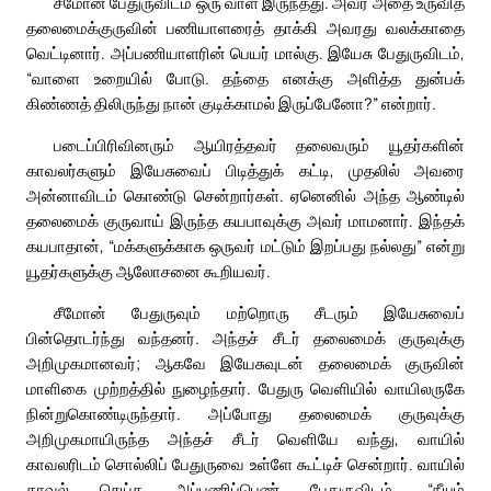
சீமோன் பேதுருவிடம் ஒரு வாள் இருந்தது. அவர் அதை உருவித்
தலைமைக்குருவின் பணியாளரைத் தாக்கி அவரது வலக்காதை
வெட்டினார். அப்பணியாளரின் பெயர் மால்கு. இயேசு பேதுருவிடம்,
“வாளை உறையில் போடு. தந்தை எனக்கு அளித்த துன்பக்
கிண்ணத் திலிருந்து நான் குடிக்காமல் இருப்பேனோ?” என்றார்.
படைப்பிரிவினரும் ஆயிரத்தவர் தலைவரும் யூதர்களின்
காவலர்களும் இயேசுவைப் பிடித்துக் கட்டி, முதலில் அவரை
அன்னாவிடம் கொண்டு சென்றார்கள். ஏனெனில் அந்த ஆண்டில்
தலைமைக் குருவாய் இருந்த கயபாவுக்கு அவர் மாமனார். இந்தக்
கயபாதான், “மக்களுக்காக ஒருவர் மட்டும் இறப்பது நல்லது” என்று
யூதர்களுக்கு ஆலோசனை கூறியவர்.
சீமோன் பேதுருவும் மற்றொரு சீடரும் இயேசுவைப்
பின்தொடர்ந்து வந்தனர். அந்தச் சீடர் தலைமைக் குருவுக்கு
அறிமுகமானவர்; ஆகவே இயேசுவுடன் தலைமைக் குருவின்
மாளிகை முற்றத்தில் நுழைந்தார். பேதுரு வெளியில் வாயிலருகே
நின்றுகொண்டிருந்தார். அப்போது தலைமைக் குருவுக்கு
அறிமுகமாயிருந்த அந்தச் சீடர் வெளியே வந்து, வாயில்
காவலரிடம் சொல்லிப் பேதுருவை உள்ளே கூட்டிச் சென்றார். வாயில்
காவல் செய்த அப்பணிப்பெண் பேதுருவிடம், “நீயும்