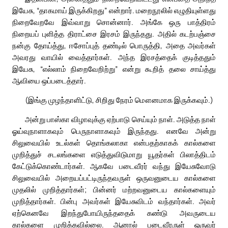
இயேசு, “தாகமாய் இருக்கிறது” என்றார். மறைநூலில் எழுதியுள்ளது
நிறைவேறவே இவ்வாறு சொன்னார். அங்கே ஒரு பாத்திரம்
நிறையப் புளித்த திராட்சை இரசம் இருந்தது. அதில் கடற்பஞ்சை
நன்கு தோய்த்து, ஈசோப்புத் தண்டில் பொருத்தி, அதை அவர்கள்
அவரது வாயில் வைத்தார்கள். அந்த இரசத்தைக் குடித்ததும்
இயேசு, “எல்லாம் நிறைவேறிற்று” என்று கூறித் தலை சாய்த்து
ஆவியை ஒப்படைத்தார்.
(இங்கு முழந்தாளிட்டு, சிறிது நேரம் மௌனமாக இருக்கவும்.)
அன்று பாஸ்கா விழாவுக்கு ஏற்பாடு செய்யும் நாள். அடுத்த நாள்
ஓய்வுநாளாகவும் பெருநாளாகவும் இருந்தது. எனவே அன்று
சிலுவையில் உடல்கள் தொங்கலாகா என்பதற்காகக் கால்களை
முறித்துச் சடலங்களை எடுத்துவிடுமாறு யூதர்கள் பிலாத்திடம்
கேட்டுக்கொண்டார்கள். ஆகவே படைவீரர் வந்து இயேசுவோடு
சிலுவையில் அறையப்பட்டிருந்தவருள் ஒருவனுடைய கால்களை
முதலில் முறித்தார்கள்; பின்னர் மற்றவனுடைய கால்களையும்
முறித்தார்கள். பின்பு அவர்கள் இயேசுவிடம் வந்தார்கள். அவர்
ஏற்கெனவே இறந்துபோயிருந்ததைக் கண்டு அவருடைய
கால்களை முறிக்கவில்லை. ஆனால் படைவீரருள் ஒருவர்