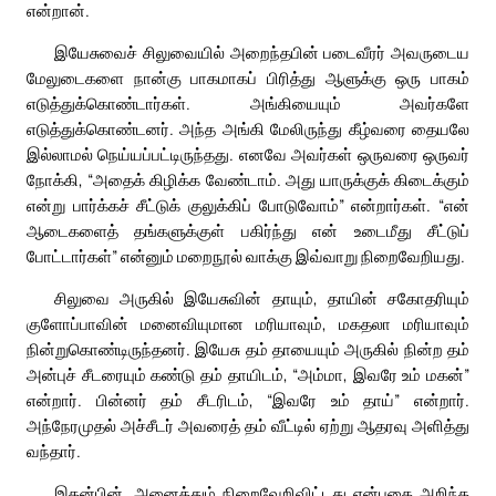
என்றான்.
இயேசுவைச் சிலுவையில் அறைந்தபின் படைவீரர் அவருடைய
மேலுடைகளை நான்கு பாகமாகப் பிரித்து ஆளுக்கு ஒரு பாகம்
எடுத்துக்கொண்டார்கள். அங்கியையும் அவர்களே
எடுத்துக்கொண்டனர். அந்த அங்கி மேலிருந்து கீழ்வரை தையலே
இல்லாமல் நெய்யப்பட்டிருந்தது. எனவே அவர்கள் ஒருவரை ஒருவர்
நோக்கி, “அதைக் கிழிக்க வேண்டாம். அது யாருக்குக் கிடைக்கும்
என்று பார்க்கச் சீட்டுக் குலுக்கிப் போடுவோம்” என்றார்கள். “என்
ஆடைகளைத் தங்களுக்குள் பகிர்ந்து என் உடைமீது சீட்டுப்
போட்டார்கள்” என்னும் மறைநூல் வாக்கு இவ்வாறு நிறைவேறியது.
சிலுவை அருகில் இயேசுவின் தாயும், தாயின் சகோதரியும்
குளோப்பாவின் மனைவியுமான மரியாவும், மகதலா மரியாவும்
நின்றுகொண்டிருந்தனர். இயேசு தம் தாயையும் அருகில் நின்ற தம்
அன்புச் சீடரையும் கண்டு தம் தாயிடம், “அம்மா, இவரே உம் மகன்”
என்றார். பின்னர் தம் சீடரிடம், “இவரே உம் தாய்” என்றார்.
அந்நேரமுதல் அச்சீடர் அவரைத் தம் வீட்டில் ஏற்று ஆதரவு அளித்து
வந்தார்.
இதன்பின், அனைத்தும் நிறைவேறிவிட்டது என்பதை அறிந்த