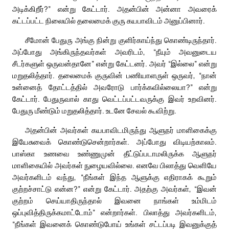
அடிக்கிறீர்?” என்று கேட்டார். அதன்பின் அன்னா அவரைக்
கட்டப்பட்ட நிலையில் தலைமைக் குரு கயபாவிடம் அனுப்பினார்.
சீமோன் பேதுரு அங்கு நின்று குளிர்காய்ந்து கொண்டிருந்தார்.
அப்போது அங்கிருந்தவர்கள் அவரிடம், “நீயும் அவனுடைய
சீடர்களுள் ஒருவன்தானே” என்று கேட்டனர். அவர் “இல்லை” என்று
மறுதலித்தார். தலைமைக் குருவின் பணியாளருள் ஒருவர், “நான்
உன்னைத் தோட்டத்தில் அவரோடு பார்க்கவில்லையா?” என்று
கேட்டார். பேதுருவால் காது வெட்டப்பட்டவருக்கு இவர் உறவினர்.
பேதுரு மீண்டும் மறுதலித்தார். உடனே சேவல் கூவிற்று.
அதன்பின் அவர்கள் கயபாவிடமிருந்து ஆளுநர் மாளிகைக்கு
இயேசுவைக் கொண்டுசென்றார்கள். அப்போது விடியற்காலம்.
பாஸ்கா உணவை உண்ணுமுன் தீட்டுப்படாமலிருக்க ஆளுநர்
மாளிகையில் அவர்கள் நுழையவில்லை. எனவே பிலாத்து வெளியே
அவர்களிடம் வந்து, “நீங்கள் இந்த ஆளுக்கு எதிராகக் கூறும்
குற்றச்சாட்டு என்ன?” என்று கேட்டார். அதற்கு அவர்கள், “இவன்
குற்றம் செய்யாதிருந்தால் இவனை நாங்கள் உம்மிடம்
ஒப்புவித்திருக்கமாட்டோம்” என்றார்கள். பிலாத்து அவர்களிடம்,
“நீங்கள் இவனைக் கொண்டுபோய் உங்கள் சட்டப்படி இவனுக்குத்