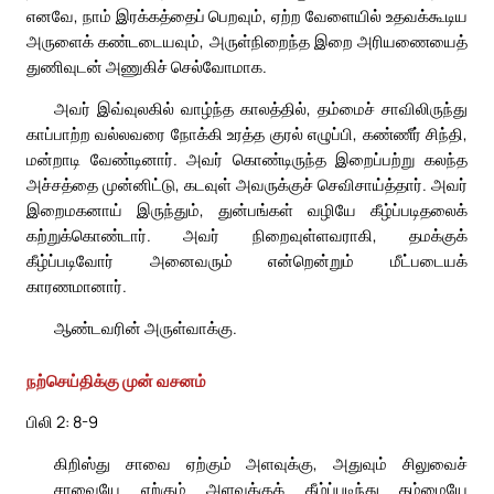
எனவே, நாம் இரக்கத்தைப் பெறவும், ஏற்ற வேளையில் உதவக்கூடிய
அருளைக் கண்டடையவும், அருள்நிறைந்த இறை அரியணையைத்
துணிவுடன் அணுகிச் செல்வோமாக.
அவர் இவ்வுலகில் வாழ்ந்த காலத்தில், தம்மைச் சாவிலிருந்து
காப்பாற்ற வல்லவரை நோக்கி உரத்த குரல் எழுப்பி, கண்ணீர் சிந்தி,
மன்றாடி வேண்டினார். அவர் கொண்டிருந்த இறைப்பற்று கலந்த
அச்சத்தை முன்னிட்டு, கடவுள் அவருக்குச் செவிசாய்த்தார். அவர்
இறைமகனாய் இருந்தும், துன்பங்கள் வழியே கீழ்ப்படிதலைக்
கற்றுக்கொண்டார். அவர் நிறைவுள்ளவராகி, தமக்குக்
கீழ்ப்படிவோர் அனைவரும் என்றென்றும் மீட்படையக்
காரணமானார்.
ஆண்டவரின் அருள்வாக்கு.
நற்செய்திக்கு முன் வசனம்
பிலி 2: 8-9
கிறிஸ்து சாவை ஏற்கும் அளவுக்கு, அதுவும் சிலுவைச்
சாவையே ஏற்கும் அளவுக்குக் கீழ்ப்படிந்து தம்மையே