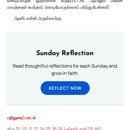
கொடியவருள் ஒருவராகக் கருதப்பட்டார்; ஆயினும் பலரின்
பாவத்தைச் சுமந்தார்; கொடியோருக்காகப் பரிந்து பேசினார்.
ஆண்டவரின் அருள்வாக்கு.
Sunday Reflection
Read thoughtful reflections for each Sunday and
grow in faith.
REFLECT NOW
பதிலுரைப் பாடல்
திபா 31: 1,5. 11-12. 14-15. 16,24 (பல்லவி: லூக் 23: 46)