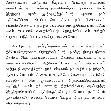
வேதனையுற்ற மனிதராய் இருந்தார்; நோயுற்று நலிந்தார்;
காண்போர் தம் முகத்தை மூடிக்கொள்ளும் நிலையில் அவர்
இருந்தார்; அவர் இழிவுபடுத்தப்பட்டார்; அவரை நாம்
மதிக்கவில்லை. மெய்யாகவே அவர் நம் பிணிகளைத்
தாங்கிக்கொண்டார்; நம் துன்பங்களைச் சுமந்துகொண்டார்; நாமோ
அவர் கடவுளால் வதைக்கப்பட்டு நொறுக்கப்பட்டவர் என்றும்
சிறுமைப் படுத்தப்பட்டவர் என்றும் எண்ணினோம்.
அவரோ நம் குற்றங்களுக்காகக் காயமடைந்தார்; நம்
தீச்செயல்களுக்காக நொறுக்கப்பட்டார்; நமக்கு நிறைவாழ்வை
அளிக்க அவர் தண்டிக்கப்பட்டார்; அவர்தம் காயங்களால் நாம்
குணமடைகின்றோம். ஆடுகளைப்போல நாம் அனைவரும்
வழிதவறி அலைந்தோம்; நாம் எல்லாரும் நம் வழியே நடந்தோம்;
ஆண்டவரோ நம் அனைவரின் தீச்செயல்களையும் அவர்மேல்
சுமத்தினார். அவர் ஒடுக்கப்பட்டார்; சிறுமைப்படுத்தப்பட்டார்;
ஆயினும், அவர் தம் வாயைத் திறக்கவில்லை; அடிப்பதற்கு
இழுத்துச்செல்லப்பட்ட ஆட்டுக்குட்டிபோலும் உரோமம் கத்தரிப்போர்
முன்னிலையில் கத்தாத செம்மறி போலும் அவர் தம் வாயைத்
திறவாதிருந்தார்.