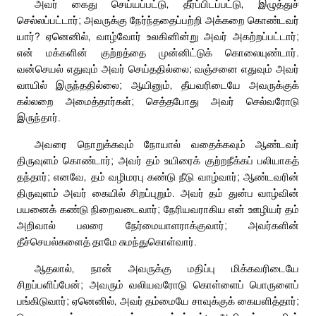
அவர் கைது செய்யப்பட்டு, தீர்ப்பிடப்பட்டு, இழுத்துச்
செல்லப்பட்டார்; அவருக்கு நேர்ந்ததைப்பற்றி அக்கறை கொண்டவர்
யார்? ஏனெனில், வாழ்வோர் உலகினின்று அவர் அகற்றப்பட்டார்;
என் மக்களின் குற்றத்தை முன்னிட்டுக் கொலையுண்டார்.
வன்செயல் எதுவும் அவர் செய்ததில்லை; வஞ்சனை எதுவும் அவர்
வாயில் இருந்ததில்லை; ஆயினும், தீயவரிடையே அவருக்குக்
கல்லறை அமைத்தார்கள்; செத்தபோது அவர் செல்வரோடு
இருந்தார்.
அவரை நொறுக்கவும் நோயால் வதைக்கவும் ஆண்டவர்
திருவுளம் கொண்டார்; அவர் தம் உயிரைக் குற்றநீக்கப் பலியாகத்
தந்தார்; எனவே, தம் வழிமரபு கண்டு நீடு வாழ்வார்; ஆண்டவரின்
திருவுளம் அவர் கையில் சிறப்புறும். அவர் தம் துன்ப வாழ்வின்
பயனைக் கண்டு நிறைவடைவார்; நேரியவராகிய என் ஊழியர் தம்
அறிவால் பலரை நேர்மையாளராக்குவார்; அவர்களின்
தீச்செயல்களைத் தாமே சுமந்துகொள்வார்.
ஆதலால், நான் அவருக்கு மதிப்பு மிக்கவரிடையே
சிறப்பளிப்பேன்; அவரும் வலியவரோடு கொள்ளைப் பொருளைப்
பங்கிடுவார்; ஏனெனில், அவர் தம்மையே சாவுக்குக் கையளித்தார்;