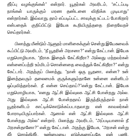
தீர்ப்பு வழங்குங்கள்” என்றார். யூதர்கள் அவரிடம், “சட்டப்படி
நாங்கள் யாருக்கும் மரண தண்டனை விதிக்க முடியாது”
என்றார்கள். இவ்வாறு, தாம் எப்படிப்பட்ட சாவுக்கு உட்படப் போகிறார்
என்பதைக் குறிப்பிட்டு இயேசு கூறியிருந்ததை நிறைவேறச்
செய்தார்கள்.
பிலாத்து மீண்டும் ஆளுநர் மாளிகைக்குள் சென்று இயேசுவைக்
கூப்பிட்டு அவரிடம், “நீ யூதரின் அரசனா?” என்று கேட்டான். இயேசு
மறுமொழியாக, “நீராக இதைக் கேட்கிறீரா? அல்லது மற்றவர்கள்
என்னைப்பற்றி உம்மிடம் சொன்னதை வைத்துக் கேட்கிறீரா?” என்று
கேட்டார். அதற்குப் பிலாத்து, “நான் ஒரு யூதனா, என்ன? உன்
இனத்தவரும் தலைமைக் குருக்களும்தானே உன்னை என்னிடம்
ஒப்புவித்தார்கள். நீ என்ன செய்தாய்?”என்று கேட்டான். இயேசு
மறுமொழியாக, “எனது ஆட்சி இவ்வுலக ஆட்சி போன்றது அல்ல.
அது இவ்வுலக ஆட்சி போன்றதாய் இருந்திருந்தால் நான்
யூதர்களிடம் காட்டிக்கொடுக்கப்படாதவாறு என் காவலர்கள்
போராடியிருப்பார்கள். ஆனால் என் ஆட்சி இவ்வுலக ஆட்சி
போன்றது அல்ல” என்றார். பிலாத்து அவரிடம், “அப்படியானால் நீ
அரசன்தானோ?” என்று கேட்டான். அதற்கு இயேசு, “அரசன் என்று
நீர் சொல்கிறீர். உண்மையை எடுத்துரைப்பதே என் பணி.