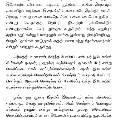
இயேசுவின் விலாவை ஈட்டியால் குத்தினார். உடனே இரத்தமும்
தண்ணீரும் வடிந்தன. இதை நேரில் கண்டவரே இதற்குச் சாட்சி.
அவரது சான்று உண்மையானதே. அவர் உண்மையையே கூறுகிறார்
என்பது அவருக்குத் தெரியும். நீங்களும் நம்பவேண்டும்
என்பதற்காகவே அவர் இதைக் கூறுகிறார். “எந்த எலும்பும்
முறிபடாது” என்னும் மறைநூல் வாக்கு இவ்வாறு நிறைவேறியது.
மேலும் “தாங்கள் ஊடுருவக் குத்தியவரை உற்று நோக்குவார்கள்”
என்றும் மறைநூல் கூறுகிறது.
அரிமத்தியா ஊரைச் சேர்ந்த யோசேப்பு என்பவர் இயேசுவின்
சீடர்களுள் ஒருவர்; யூதருக்கு அஞ்சியதால் தம்மைச் சீடர் என்று
வெளிப்படையாகக் காட்டிக்கொள்ளாதவர். அவர் இயேசுவின்
உடலை எடுத்துக் கொண்டுபோகப் பிலாத்திடம் அனுமதி கேட்டார்.
பிலாத்தும் அனுமதி கொடுத்தான். யோசேப்பு வந்து இயேசுவின்
சடலத்தை எடுத்துக்கொண்டு போனார்.
முன்பு ஒரு முறை இரவில் இயேசுவிடம் வந்த நிக்கதேம்
என்பவரும் அங்கு வந்துசேர்ந்தார். அவர் வெள்ளைப் போளமும்
சந்தனத் தூளும் கலந்து ஏறக்குறைய முப்பது கிலோகிராம்
கொண்டுவந்தார். அவர்கள் இயேசுவின் உடலை எடுத்து யூத அடக்க