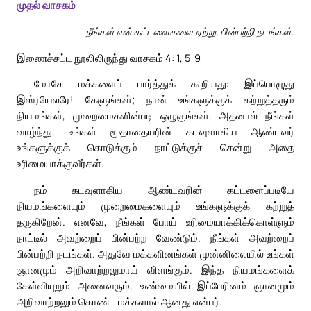
முதல் வாசகம்
நீங்கள் என் கட்டளைகளை ஏற்று, பின்பற்றி நடங்கள்.
இணைச்சட்ட நூலிலிருந்து வாசகம் 4: 1, 5-9
மோசே மக்களைப் பார்த்துக் கூறியது: இப்பொழுது
இஸ்ரயேலரே! கேளுங்கள்; நான் உங்களுக்குக் கற்றுத்தரும்
நியமங்கள், முறைமைகளின்படி ஒழுகுங்கள். அதனால் நீங்கள்
வாழ்ந்து, உங்கள் மூதாதையரின் கடவுளாகிய ஆண்டவர்
உங்களுக்குக் கொடுக்கும் நாட்டுக்குச் சென்று அதை
உரிமையாக்குவீர்கள்.
நம் கடவுளாகிய ஆண்டவரின் கட்டளைப்படியே
நியமங்களையும் முறைமைகளையும் உங்களுக்குக் கற்றுத்
தருகிறேன். எனவே, நீங்கள் போய் உரிமையாக்கிக்கொள்ளும்
நாட்டில் அவற்றைப் பின்பற்ற வேண்டும். நீங்கள் அவற்றைப்
பின்பற்றி நடங்கள். அதுவே மக்களினங்கள் முன்னிலையில் உங்கள்
ஞானமும் அறிவாற்றலுமாய் விளங்கும். இந்த நியமங்களைக்
கேள்வியுறும் அனைவரும், உண்மையில் இப்பேரினம் ஞானமும்
அறிவாற்றலும் கொண்ட மக்களால் ஆனது என்பர்.