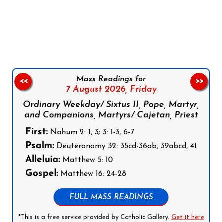
Follow us on Facebook
Follow us on Instagram
Follow us on X
Subscribe to our YouTube Channel
Follow us on WhatsApp
Mass Readings for
<<
>>
7 August 2026,
Friday
Ordinary Weekday/ Sixtus II, Pope, Martyr,
and Companions, Martyrs/ Cajetan, Priest
First:
Nahum 2: 1, 3; 3: 1-3, 6-7
Psalm:
Deuteronomy 32: 35cd-36ab, 39abcd, 41
Alleluia:
Matthew 5: 10
Gospel:
Matthew 16: 24-28
FULL MASS READINGS
*This is a free service provided by Catholic Gallery.
Get it here