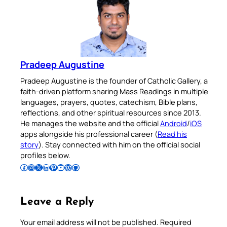
Pradeep Augustine
Pradeep Augustine is the founder of Catholic Gallery, a
faith-driven platform sharing Mass Readings in multiple
languages, prayers, quotes, catechism, Bible plans,
reflections, and other spiritual resources since 2013.
He manages the website and the official
Android
/
iOS
apps alongside his professional career (
Read his
story
). Stay connected with him on the official social
profiles below.
Follow Pradeep on Facebook
Follow Pradeep on Instagram
Follow Pradeep on X
Follow Pradeep on LinkedIn
Follow Pradeep on Pinterest
Subscribe to Pradeep’s Youtube Channel
Follow Pradeep on WordPress
Follow Pradeep on GitHub
Leave a Reply
Your email address will not be published.
Required