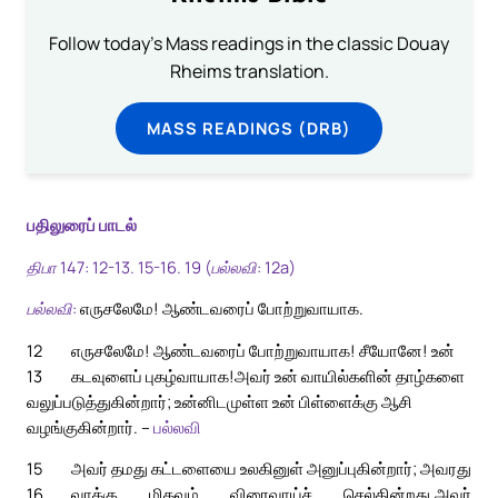
Follow today's Mass readings in the classic Douay
Rheims translation.
MASS READINGS (DRB)
பதிலுரைப் பாடல்
திபா 147: 12-13. 15-16. 19 (பல்லவி: 12a)
பல்லவி:
எருசலேமே! ஆண்டவரைப் போற்றுவாயாக.
12
எருசலேமே! ஆண்டவரைப் போற்றுவாயாக! சீயோனே! உன்
13
கடவுளைப் புகழ்வாயாக!
அவர் உன் வாயில்களின் தாழ்களை
வலுப்படுத்துகின்றார்; உன்னிடமுள்ள உன் பிள்ளைக்கு ஆசி
வழங்குகின்றார். –
பல்லவி
15
அவர் தமது கட்டளையை உலகினுள் அனுப்புகின்றார்; அவரது
16
வாக்கு மிகவும் விரைவாய்ச் செல்கின்றது.
அவர்