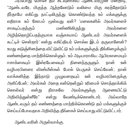
அப்போது மோசே தம் கடவுளாகிய ஆண்டவர்முன் மன்றாடி,
“ஆண்டவரே, மிகுந்த ஆற்றலோடும் வலிமை மிகு கரத்தோடும்
நீர்தாமே எகிப்து நாட்டிலிருந்து கொண்டுவந்த உம் மக்களுக்கு
எதிராக உம் கோபம் மூள்வது ஏன்? ‘மலைகளில் அவர்களைச்
சாகடிப்பதற்கும் மண்ணிலிருந்து அவர்களை
அழித்தொழிப்பதற்குமாக வஞ்சகமாய் ஆண்டவர் அவர்களைக்
கூட்டிச் சென்றார்’ என்று எகிப்தியர் சொல்ல இடம் தருவானேன்?
உமது கடுஞ்சினத்தை விட்டுவிட்டு உம் மக்களுக்குத் தீங்கிழைக்கும்
எண்ணத்தை மாற்றிக்கொள்ளும். உம் அடியாராகிய ஆபிரகாமையும்
ஈசாக்கையும் இஸ்ரயேலையும் நினைந்தருளும். நான் உன்
வழிமரபினரை விண்மீன்கள் போல் பெருகச் செய்வேன்; நான்
வாக்களித்த இந்நாடு முழுவதையும் உன் வழிமரபினருக்கு
அளிப்பேன்; அவர்கள் அதை என்றென்றும் உரிமைச் சொத்தாக்கிக்
கொள்வர் என்று நீராகவே அவர்களுக்கு ஆணையிட்டு
அறிவித்துள்ளீரே” என்று வேண்டிக்கொண்டார். அவ்வாறே
ஆண்டவரும் தம் எண்ணத்தை மாற்றிக்கொண்டு தம் மக்களுக்குச்
செய்யப்போவதாக அறிவித்த தீங்கைச் செய்யாது விட்டுவிட்டார்.
ஆண்டவரின் அருள்வாக்கு.