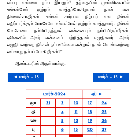
எப்படி என்னை நம்ப இயலும்? தந்தையின் முன்னிலையில்
உங்கள்மேல் குற்றம் சுமத்தப்போகிறவன் நான் என
நினைக்காதீர்கள். உங்கள் சார்பாக நிற்பார் என நீங்கள்
எதிர்பார்க்கும் மோசேயே உங்கள்மேல் குற்றம் சுமத்துவார். நீங்கள்
மோசேயை நம்பியிருந்தால் என்னையும் நம்பியிருப்பீர்கள்.
ஏனெனில் அவர் என்னைப் பற்றித்தான் எழுதினார். அவர்
எழுதியவற்றை நீங்கள் நம்பவில்லை என்றால் நான் சொல்பவற்றை
எவ்வாறு நம்பப் போகிறீர்கள்?”
ஆண்டவரின் அருள்வாக்கு.
◄ மார்ச் – 13
மார்ச் – 15 ►
மார்ச்-2024
ஏப் ►
ஞா
31
3
10
17
24
தி
4
11
18
25
செ
5
12
19
26
பு
6
13
20
27