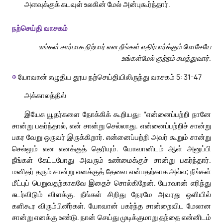
அளவுக்குக் கடவுள் உலகின் மேல் அன்புகூர்ந்தார்.
நற்செய்தி வாசகம்
உங்கள் சார்பாக நிற்பார் என நீங்கள் எதிர்பார்க்கும் மோசேயே
உங்கள்மேல் குற்றம் சுமத்துவார்.
✠
யோவான் எழுதிய தூய நற்செய்தியிலிருந்து வாசகம் 5: 31-47
அக்காலத்தில்
இயேசு யூதர்களை நோக்கிக் கூறியது: “என்னைப்பற்றி நானே
சான்று பகர்ந்தால், என் சான்று செல்லாது. என்னைப்பற்றிச் சான்று
பகர வேறு ஒருவர் இருக்கிறார். என்னைப்பற்றி அவர் கூறும் சான்று
செல்லும் என எனக்குத் தெரியும். யோவானிடம் ஆள் அனுப்பி
நீங்கள் கேட்டபோது அவரும் உண்மைக்குச் சான்று பகர்ந்தார்.
மனிதர் தரும் சான்று எனக்குத் தேவை என்பதற்காக அல்ல; நீங்கள்
மீட்புப் பெறுவதற்காகவே இதைச் சொல்கிறேன். யோவான் எரிந்து
சுடர்விடும் விளக்கு. நீங்கள் சிறிது நேரமே அவரது ஒளியில்
களிகூர விரும்பினீர்கள். யோவான் பகர்ந்த சான்றைவிட மேலான
சான்று எனக்கு உண்டு. நான் செய்து முடிக்குமாறு தந்தை என்னிடம்