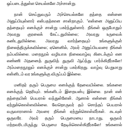
ஒப்படைத்துள்ள செயல்களே அச்சான்று.
நான் செய்துவரும் அச்செயல்களே தந்தை என்னை
அனுப்பியுள்ளார் என்பதற்கான சான்றாகும். “என்னை அனுப்பிய
தந்தையும் எனக்குச் சான்று பகர்ந்துள்ளார். நீங்கள் ஒருபோதும்
அவரது குரலைக் கேட்டதுமில்லை; அவரது உருவைக்
கண்டதுமில்iலை. அவரது வார்த்தையும் உங்களுக்குள்
நிலைத்திருக்கவில்லை; ஏனெனில், அவர் அனுப்பியவரை நீங்கள்
நம்பவில்லை. மறைநூல் வழியாக நிலைவாழ்வு கிடைக்கும் என
எண்ணி அதனைத் துருவித் துருவி ஆய்ந்து பார்க்கிறீர்களே!
அம்மறைநூலும் எனக்குச் சான்று பகர்கிறது. வாழ்வு பெறுமாறு
என்னிடம் வர உங்களுக்கு விருப்பம் இல்லை.
மனிதர் தரும் பெருமை எனக்குத் தேவையில்லை. உங்களை
எனக்குத் தெரியும். உங்களிடம் இறையன்பு இல்லை. நான் என்
தந்தையின் பெயரால் வந்துள்ளேன். ஆனால் என்னை நீங்கள்
ஏற்றுக்கொள்ளவில்லை. வேறொருவர் தம் சொந்தப் பெயரால்
வருவாரானால் அவரை நீங்கள் ஏற்றுக்கொள்வீர்கள். கடவுள்
ஒருவரே. அவர் தரும் பெருமையை நாடாது, ஒருவர்
மற்றவரிடமிருந்து பெருமை தேடிக்கொள்கிறீர்களே! உங்களால்