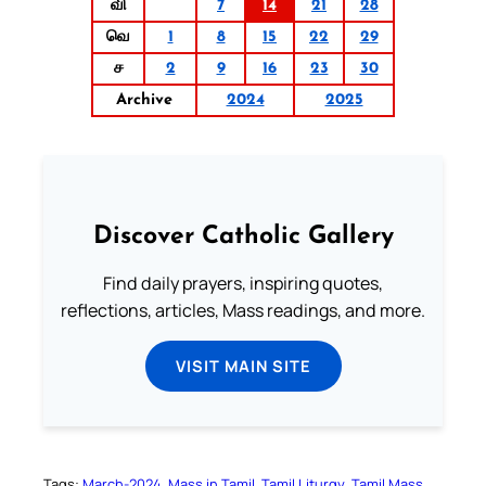
வி
7
14
21
28
வெ
1
8
15
22
29
ச
2
9
16
23
30
Archive
2024
2025
Discover Catholic Gallery
Find daily prayers, inspiring quotes,
reflections, articles, Mass readings, and more.
VISIT MAIN SITE
Tags:
March-2024
Mass in Tamil
Tamil Liturgy
Tamil Mass