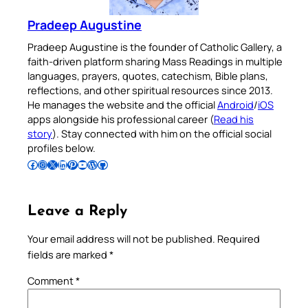
Pradeep Augustine
Pradeep Augustine is the founder of Catholic Gallery, a
faith-driven platform sharing Mass Readings in multiple
languages, prayers, quotes, catechism, Bible plans,
reflections, and other spiritual resources since 2013.
He manages the website and the official
Android
/
iOS
apps alongside his professional career (
Read his
story
). Stay connected with him on the official social
profiles below.
Follow Pradeep on Facebook
Follow Pradeep on Instagram
Follow Pradeep on X
Follow Pradeep on LinkedIn
Follow Pradeep on Pinterest
Subscribe to Pradeep’s Youtube Channel
Follow Pradeep on WordPress
Follow Pradeep on GitHub
Leave a Reply
Your email address will not be published.
Required
fields are marked
*
Comment
*