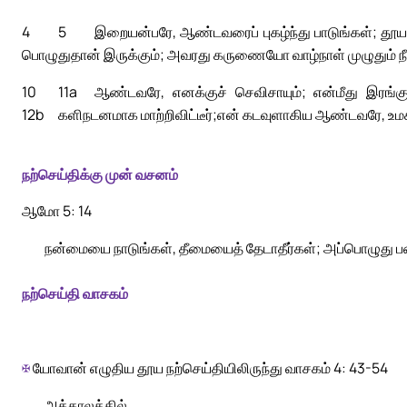
4
5
இறையன்பரே, ஆண்டவரைப் புகழ்ந்து பாடுங்கள்; தூய
பொழுதுதான் இருக்கும்; அவரது கருணையோ வாழ்நாள் முழுதும் நீட
10
11a
ஆண்டவரே, எனக்குச் செவிசாயும்; என்மீது இரங்
12b
களிநடனமாக மாற்றிவிட்டீர்;
என் கடவுளாகிய ஆண்டவரே, உமக்
நற்செய்திக்கு முன் வசனம்
ஆமோ 5: 14
நன்மையை நாடுங்கள், தீமையைத் தேடாதீர்கள்; அப்பொழுது 
நற்செய்தி வாசகம்
✠
யோவான் எழுதிய தூய நற்செய்தியிலிருந்து வாசகம் 4: 43-54
அக்காலத்தில்