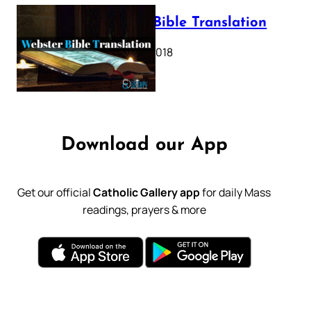
Webster Bible Translation
October 11, 2018
Download our App
Get our official
Catholic Gallery app
for daily Mass
readings, prayers & more