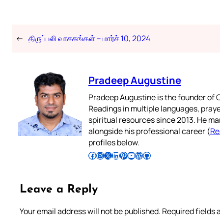
←
திருப்பலி வாசகங்கள் – மார்ச் 10, 2024
Pradeep Augustine
Pradeep Augustine is the founder of C
Readings in multiple languages, praye
spiritual resources since 2013. He ma
alongside his professional career (
Re
profiles below.
Follow Pradeep on Facebook
Follow Pradeep on Instagram
Follow Pradeep on X
Follow Pradeep on LinkedIn
Follow Pradeep on Pinterest
Subscribe to Pradeep’s Youtube Channel
Follow Pradeep on WordPress
Follow Pradeep on GitHub
Leave a Reply
Your email address will not be published.
Required fields