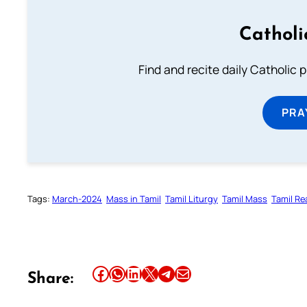
Catholi
Find and recite daily Catholic pr
PRA
Tags:
March-2024
Mass in Tamil
Tamil Liturgy
Tamil Mass
Tamil Re
Share this article on Facebook
Share this article on WhatsApp
Share this article on LinkedIn
Share this article on X
Share this article on Telegram
Email this Article
Share: