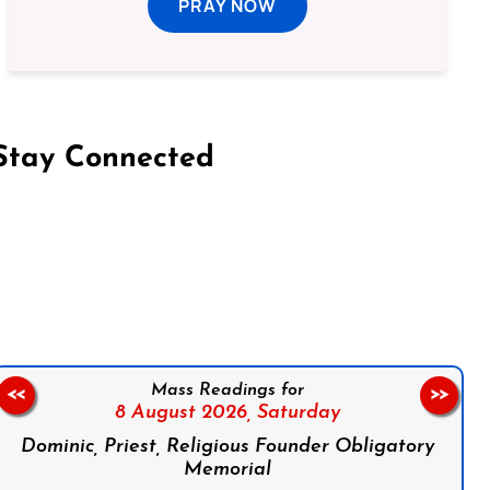
PRAY NOW
Stay Connected
on Facebook
Follow us on Instagram
Follow us on X
Subscribe to our YouTube Channel
Follow us on WhatsApp
Mass Readings for
<<
>>
8 August 2026,
Saturday
Dominic, Priest, Religious Founder Obligatory
Memorial