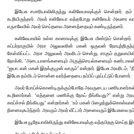
இயேசு சமாரியாவிலிருந்து கலிலேயாவுக்குச் சென்றார். 
கூறியிருந்தார். அவர் கலிலேயா வந்தபோது கலிலேயர் அவரை வர
எருசலேமில் அவர் செய்தவை அனைத்தையும் கண்டிருந்தனர்.
கலிலேயாவில் உள்ள கானாவுக்கு இயேசு மீண்டும் சென்றார்
கப்பர்நாகுமில் அரச அலுவலரின் மகன் ஒருவன் நோயுற்றிருந்த
கேள்விப்பட்ட அரச அலுவலர் அவரிடம் சென்று, சாகும் தறுவா
நோக்கி, “அடையாளங்களையும் அருஞ்செயல்களையும் கண்டாலன்றி ந
“ஐயா, என் மகன் இறக்குமுன் வாரும்” என்றார். இயேசு அவரிடம், “நீர
இயேசு தம்மிடம் சொன்ன வார்த்தையை நம்பிப் புறப்பட்டுப் போனார்.
அவர் போய்க்கொண்டிருக்கும்போதே அவருடைய பணியாளர்கள்
கூறினார்கள். “எத்தனை மணிக்கு நோய் நீங்கியது?” என்று அவர்
காய்ச்சல் நீங்கியது” என்றார்கள். ‘உம் மகன் பிழைத்துக்கொள்
நினைவுகூர்ந்தார். அவரும் அவர் வீட்டார் அனைவரும் இயேசுவை நம்
இயேசு யூதேயாவிலிருந்து கலிலேயாவுக்கு வந்தபிறகு செய்த