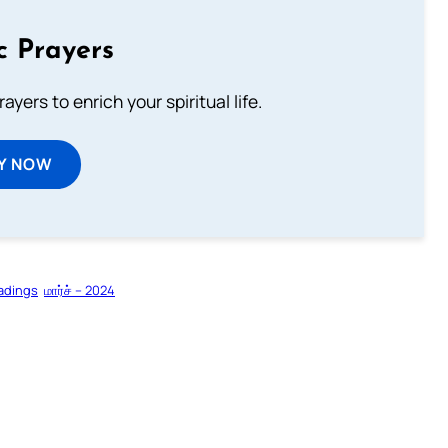
c Prayers
ayers to enrich your spiritual life.
Y NOW
adings
மார்ச் – 2024