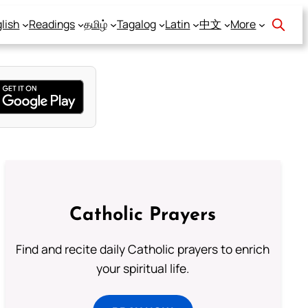
lish
Readings
தமிழ்
Tagalog
Latin
中文
More
Catholic Prayers
Find and recite daily Catholic prayers to enrich
your spiritual life.