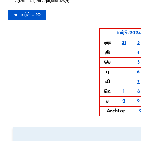
ஆண்டவரின் அருள்வாக்கு.
◄ மார்ச் – 10
மார்ச்-2024
ஞா
31
3
தி
4
செ
5
பு
6
வி
7
வெ
1
8
ச
2
9
Archive