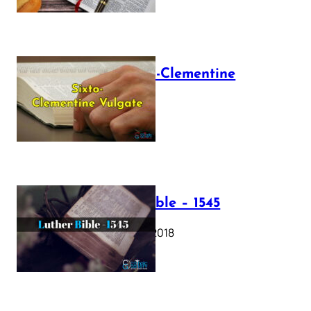
The Sixto-Clementine
Vulgate
July 12, 2025
Luther Bible – 1545
October 17, 2018