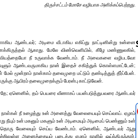
திருச்சட்டம் மோசே வழியாக அளிக்கப்பெற்றது.
கிய ஆண்டவர்; அடிமை வீடாகிய எகிப்து நாட்டினின்று உன்னை
க்கிருத்தல் ஆகாது. மேலே விண்வெளியில், கீழே மண்ணுலகில்,
ோ ஓவியத்தையோ நீ உருவாக்க வேண்டாம். நீ அவைகளை வழிபடவோ
வுளும் ஆண்டவருமாகிய நான் இதைச் சகித்துக் கொள்ளமாட்டேன்;
Follow us 
ேல் மூன்றாம் நான்காம் தலைமுறை மட்டும் தண்டித்துத் தீர்ப்பேன்.
ருக்கு ஆயிரம் தலைமுறைக்கும் பேரன்பு காட்டுவேன்.
ாதே; ஏனெனில், தம் பெயரை வீணாகப் பயன்படுத்துபவரை ஆண்டவர்
று நாள்கள் நீ உழைத்து உன் அனைத்து வேலையையும் செய்வாய். ஏழாம்
நீயும் உன் மகனும் மகளும் உன் அடிமையும் அடிமைப் பெண்ணும் உன்
 யாதொரு வேலையும் செய்ய வேண்டாம். ஏனெனில், ஆண்டவர் ஆறு
றிலுள்ள அனைத்தையும் படைத்து ஏழாம் நாளில் ஓய்ந்திருந்தார்.