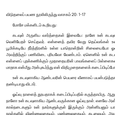
விடுதலைப் பயண நூலிலிருந்து வாசகம் 20: 1-17
மோசே மக்களிடம் கூறியது:
கடவுள் அருளிய வார்த்தைகள் இவையே: நானே உன் கடவுளா
வெளியேறச் செய்தவர். என்னைத் தவிர வேறு தெய்வங்கள் உன
பூமிக்கடியே நீர்த்திரளில் உள்ள யாதொன்றின் சிலையைய
அவற்றிற்குப் பணிவிடை புரியவோ வேண்டாம். ஏனெனில் உன் கட
என்னைப் புறக்கணிக்கும் மூதாதையரின் பாவங்களைப் பிள்ளைகள் ம
மாறாக என்மீது அன்புகூர்ந்து என் விதிமுறைகளைக் கடைப்பிடிப்போ
உன் கடவுளாகிய ஆண்டவரின் பெயரை வீணாகப் பயன்படுத்த
தண்டியாது விடார்.
ஓய்வு நாளைத் தூயதாகக் கடைப்பிடிப்பதில் கருத்தாயிரு. ஆ
நாளோ உன் கடவுளாகிய ஆண்டவருக்கான ஓய்வு நாள். எனவே அன்று 
கால்நடைகளும் உன் நகர்களுக்குள் இருக்கும் அன்னியனும்
நாள்களில் விண்ணுலகையும், மண்ணுலகையும், கடலையும், அவற்