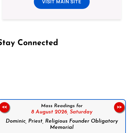
VISIT MAIN SITE
Stay Connected
on Facebook
Follow us on Instagram
Follow us on X
Subscribe to our YouTube Channel
Follow us on WhatsApp
Mass Readings for
<<
>>
8 August 2026,
Saturday
Dominic, Priest, Religious Founder Obligatory
Memorial