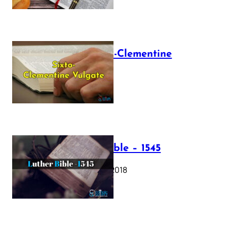
The Sixto-Clementine
Vulgate
July 12, 2025
Luther Bible – 1545
October 17, 2018