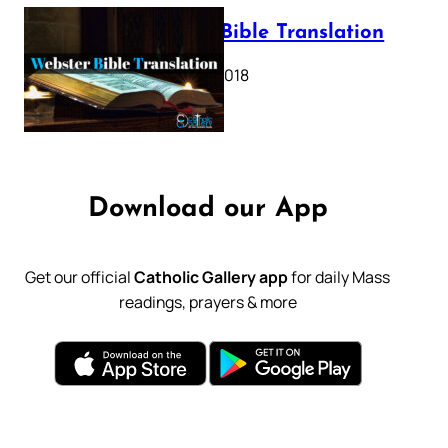
Webster Bible Translation
October 11, 2018
Download our App
Get our official
Catholic Gallery app
for daily Mass
readings, prayers & more