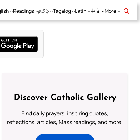
lish
Readings
தமிழ்
Tagalog
Latin
中文
More
Discover Catholic Gallery
Find daily prayers, inspiring quotes,
reflections, articles, Mass readings, and more.