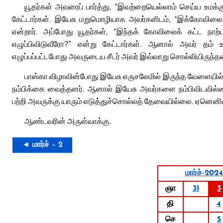
யூதர்கள் அவரைப் பார்த்து, “இவற்றையெல்லாம் செய்ய உமக்க
கேட்டார்கள். இயேசு மறுமொழியாக அவர்களிடம், “இக்கோவிலை இட
என்றார். அப்போது யூதர்கள், “இந்தக் கோவிலைக் கட்ட நாற்
எழுப்பிவிடுவீரோ?” என்று கேட்டார்கள். ஆனால் அவர் தம் 
எழுப்பப்பட்டபோது அவருடைய சீடர் அவர் இவ்வாறு சொல்லியிருந்தத
பாஸ்கா விழாவின்போது இயேசு எருசலேமில் இருந்த வேளையில
நம்பிக்கை வைத்தனர். ஆனால் இயேசு அவர்களை நம்பிவிடவில்ல
பற்றி அவருக்கு யாரும் எடுத்துச்சொல்லத் தேவையில்லை. ஏனெனில்
ஆண்டவரின் அருள்வாக்கு.
◄ மார்ச் – 2
மார்ச்-2024
ஞா
31
3
தி
4
செ
5