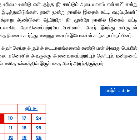
ு உரிமை உண்டு என்பதற்கு நீர் காட்டும் அடையாளம் என்ன?” என்று
ித்துவிடுங்கள். நான் மூன்று நாளில் இதைக் கட்டி எழுப்புவேன்”
பத்தாறு ஆண்டுகள் ஆயிற்றே! நீர் மூன்றே நாளில் இதைக் கட்டி
உடலாகிய கோவிலைப்பற்றியே பேசினார். அவர் இறந்து உயிருடன்
ை நினைவுகூர்ந்து மறைநூலையும் இயேசுவின் கூற்றையும் நம்பினர்.
் அவர் செய்த அரும் அடையாளங்களைக் கண்டு பலர் அவரது பெயரில்
ை; ஏனெனில் அவருக்கு அனைவரைப்பற்றியும் தெரியும். மனிதரைப்
 மனித உள்ளத்தில் இருப்பதை அவர் அறிந்திருந்தார்.
மார்ச் – 4 ►
ஏப் ►
10
17
24
11
18
25
12
19
26