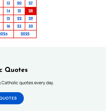
13
20
27
14
21
28
15
22
29
16
23
30
2024
2025
ic Quotes
ng Catholic quotes every day.
 QUOTES