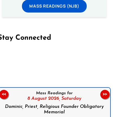
MASS READINGS (NJB)
Stay Connected
on Facebook
Follow us on Instagram
Follow us on X
Subscribe to our YouTube Channel
Follow us on WhatsApp
Mass Readings for
<<
>>
8 August 2026,
Saturday
Dominic, Priest, Religious Founder Obligatory
Memorial