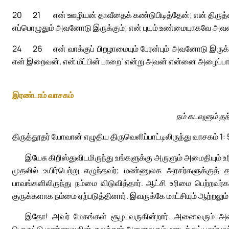
20
21
என் ஊழியன் தாவீதைக் கண்டுபிடித்தேன்; என் திருத
எப்பொழுதும் அவனோடு இருக்கும்; என் புயம் உண்மையாகவே அவன
24
26
என் வாக்குப் பிறழாமையும் பேரன்பும் அவனோடு இருக்
என் இறைவன், என் மீட்பின் பாறை’ என்று அவன் என்னை அழைப்பா
இரண்டாம் வாசகம்
நம் கடவுளும் த
திருத்தூதர் யோவான் எழுதிய திருவெளிப்பாட்டிலிருந்து வாசகம் 1:
இயேசு கிறிஸ்துவிடமிருந்து உங்களுக்கு அருளும் அமைதியும் உர
முதலில் உயிர்பெற்று எழுந்தவர்; மண்ணுலக அரசர்களுக்குத் த
பாவங்களிலிருந்து நம்மை விடுவித்தார். ஆட்சி உரிமை பெற்றவர
குருக்களாக நம்மை ஏற்படுத்தினார். இவருக்கே மாட்சியும் ஆற்றலு
இதோ! அவர் மேகங்கள் சூழ வருகின்றார். அனைவரும் அவர