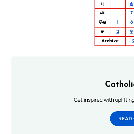
பு
6
வி
7
வெ
1
8
ச
2
9
Archive
Cathol
Get inspired with uplifti
READ