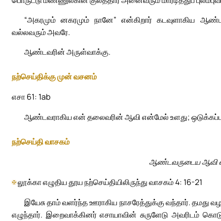
பொருட்டு மண்ணுலகின் குலத்தார் அனைவரும் மாரடித்துப் புலம்ப
“அகரமும் னகரமும் நானே” என்கிறார் கடவுளாகிய ஆண்டவர்
வல்லவரும் அவரே.
ஆண்டவரின் அருள்வாக்கு.
நற்செய்திக்கு முன் வசனம்
எசா 61: 1ab
ஆண்டவராகிய என் தலைவரின் ஆவி என்மேல் உளது; ஒடுக்கப்பட
நற்செய்தி வாசகம்
ஆண்டவருடைய ஆவி என்
✠
லூக்கா எழுதிய தூய நற்செய்தியிலிருந்து வாசகம் 4: 16-21
இயேசு தாம் வளர்ந்த ஊராகிய நாசரேத்துக்கு வந்தார். தமது வழ
எழுந்தார். இறைவாக்கினர் எசாயாவின் சுருளேடு அவரிடம் கொடு