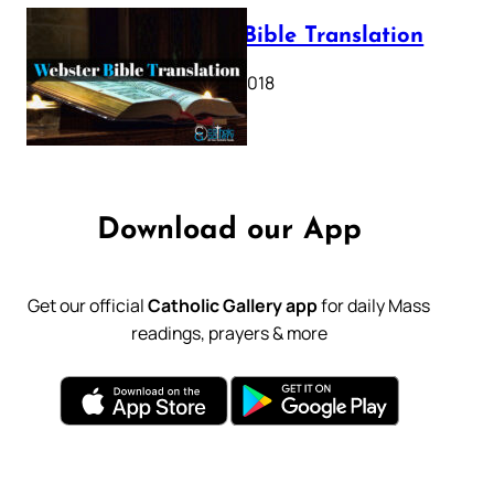
Webster Bible Translation
October 11, 2018
Download our App
Get our official
Catholic Gallery app
for daily Mass
readings, prayers & more