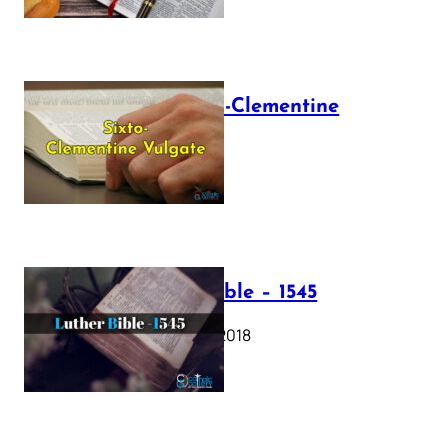
The Sixto-Clementine
Vulgate
July 12, 2025
Luther Bible – 1545
October 17, 2018