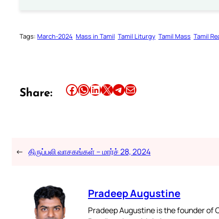
Tags:
March-2024
Mass in Tamil
Tamil Liturgy
Tamil Mass
Tamil Re
Share this article on Facebook
Share this article on WhatsApp
Share this article on LinkedIn
Share this article on X
Share this article on Telegram
Email this Article
Share:
←
திருப்பலி வாசகங்கள் – மார்ச் 28, 2024
Pradeep Augustine
Pradeep Augustine is the founder of C