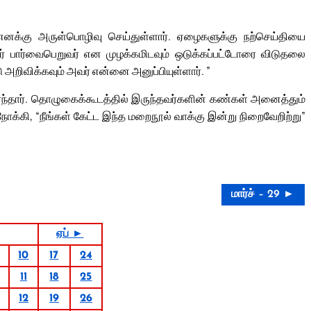
்கு அருள்பொழிவு செய்துள்ளார். ஏழைகளுக்கு நற்செய்தியை
ர் பார்வைபெறுவர் என முழக்கமிடவும் ஒடுக்கப்பட்டோரை விடுதலை
அறிவிக்கவும் அவர் என்னை அனுப்பியுள்ளார். ”
அமர்ந்தார். தொழுகைக்கூடத்தில் இருந்தவர்களின் கண்கள் அனைத்தும்
்கி, “நீங்கள் கேட்ட இந்த மறைநூல் வாக்கு இன்று நிறைவேறிற்று”
மார்ச் – 29 ►
ஏப் ►
10
17
24
11
18
25
12
19
26