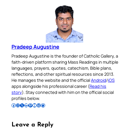
Pradeep Augustine
Pradeep Augustine is the founder of Catholic Gallery, a
faith-driven platform sharing Mass Readings in multiple
languages, prayers, quotes, catechism, Bible plans,
reflections, and other spiritual resources since 2013.
He manages the website and the official
Android
/
iOS
apps alongside his professional career (
Read his
story
). Stay connected with him on the official social
profiles below.
Follow Pradeep on Facebook
Follow Pradeep on Instagram
Follow Pradeep on X
Follow Pradeep on LinkedIn
Follow Pradeep on Pinterest
Subscribe to Pradeep’s Youtube Channel
Follow Pradeep on WordPress
Follow Pradeep on GitHub
Leave a Reply