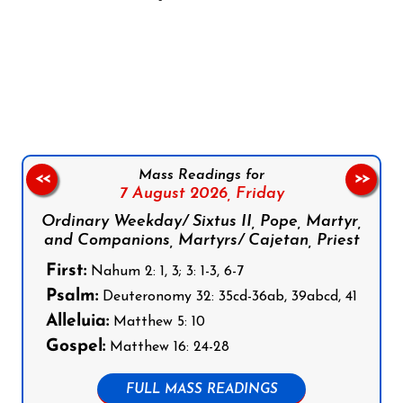
Follow us on Facebook
Follow us on Instagram
Follow us on X
Subscribe to our YouTube Channel
Follow us on WhatsApp
Mass Readings for
<<
>>
7 August 2026,
Friday
Ordinary Weekday/ Sixtus II, Pope, Martyr,
and Companions, Martyrs/ Cajetan, Priest
First:
Nahum 2: 1, 3; 3: 1-3, 6-7
Psalm:
Deuteronomy 32: 35cd-36ab, 39abcd, 41
Alleluia:
Matthew 5: 10
Gospel:
Matthew 16: 24-28
FULL MASS READINGS