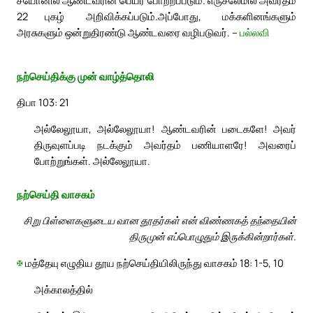
சீயோனில் ஆண்டவரின் பெயர் போற்றப்படும். எருசலேமில் அவர்தம்
22
புகழ் அறிவிக்கப்படும்.
அப்போது, மக்களினங்களும்
அரசுகளும் ஒன்றுதிரண்டு ஆண்டவரை வழிபடுவர். –
பல்லவி
நற்செய்திக்கு முன் வாழ்த்தொலி
திபா 103: 21
அல்லேலூயா, அல்லேலூயா! ஆண்டவரின் படைகளே! அவர்
திருவுளப்படி நடக்கும் அவர்தம் பணியாளரே! அவரைப்
போற்றுங்கள். அல்லேலூயா.
நற்செய்தி வாசகம்
சிறு பிள்ளைகளுடைய வான தூதர்கள் என் விண்ணகத் தந்தையின்
திருமுன் எப்பொழுதும் இருக்கின்றார்கள்.
✠
மத்தேயு எழுதிய தூய நற்செய்தியிலிருந்து வாசகம் 18: 1-5, 10
அக்காலத்தில்