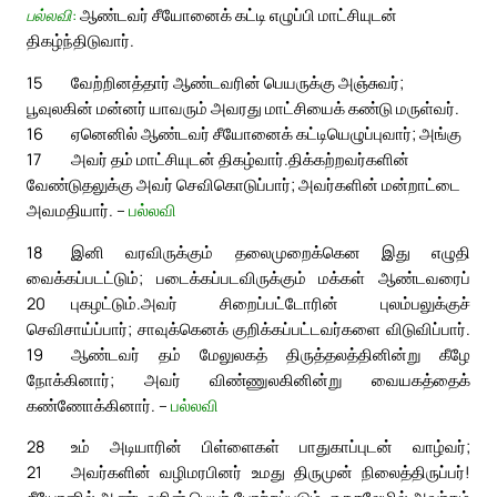
பல்லவி:
ஆண்டவர் சீயோனைக் கட்டி எழுப்பி மாட்சியுடன்
திகழ்ந்திடுவார்.
15
வேற்றினத்தார் ஆண்டவரின் பெயருக்கு அஞ்சுவர்;
பூவுலகின் மன்னர் யாவரும் அவரது மாட்சியைக் கண்டு மருள்வர்.
16
ஏனெனில் ஆண்டவர் சீயோனைக் கட்டியெழுப்புவார்; அங்கு
17
அவர் தம் மாட்சியுடன் திகழ்வார்.
திக்கற்றவர்களின்
வேண்டுதலுக்கு அவர் செவிகொடுப்பார்; அவர்களின் மன்றாட்டை
அவமதியார். –
பல்லவி
18
இனி வரவிருக்கும் தலைமுறைக்கென இது எழுதி
வைக்கப்படட்டும்; படைக்கப்படவிருக்கும் மக்கள் ஆண்டவரைப்
20
புகழட்டும்.
அவர் சிறைப்பட்டோரின் புலம்பலுக்குச்
செவிசாய்ப்பார்; சாவுக்கெனக் குறிக்கப்பட்டவர்களை விடுவிப்பார்.
19
ஆண்டவர் தம் மேலுலகத் திருத்தலத்தினின்று கீழே
நோக்கினார்; அவர் விண்ணுலகினின்று வையகத்தைக்
கண்ணோக்கினார். –
பல்லவி
28
உம் அடியாரின் பிள்ளைகள் பாதுகாப்புடன் வாழ்வர்;
21
அவர்களின் வழிமரபினர் உமது திருமுன் நிலைத்திருப்பர்!