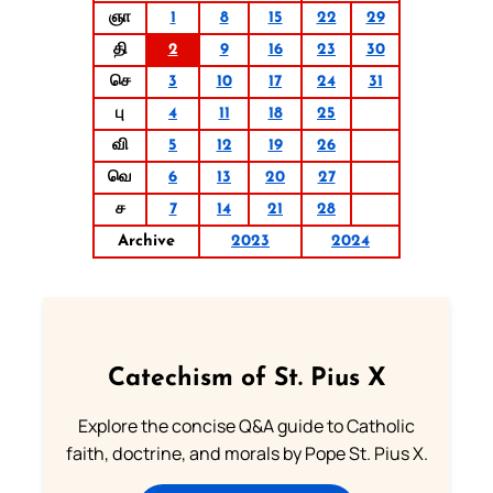
ஞா
1
8
15
22
29
தி
2
9
16
23
30
செ
3
10
17
24
31
பு
4
11
18
25
வி
5
12
19
26
வெ
6
13
20
27
ச
7
14
21
28
Archive
2023
2024
Catechism of St. Pius X
Explore the concise Q&A guide to Catholic
faith, doctrine, and morals by Pope St. Pius X.