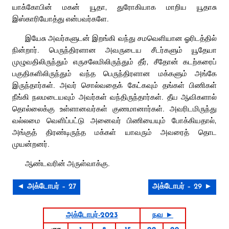
யாக்கோபின் மகன் யூதா, துரோகியாக மாறிய யூதாசு
இஸ்காரியோத்து என்பவர்களே.
இயேசு அவர்களுடன் இறங்கி வந்து சமவெளியான ஓரிடத்தில்
நின்றார். பெருந்திரளான அவருடைய சீடர்களும் யூதேயா
முழுவதிலிருந்தும் எருசலேமிலிருந்தும் தீர், சீதோன் கடற்கரைப்
பகுதிகளிலிருந்தும் வந்த பெருந்திரளான மக்களும் அங்கே
இருந்தார்கள். அவர் சொல்வதைக் கேட்கவும் தங்கள் பிணிகள்
நீங்கி நலமடையவும் அவர்கள் வந்திருந்தார்கள். தீய ஆவிகளால்
தொல்லைக்கு உள்ளானவர்கள் குணமானார்கள். அவரிடமிருந்து
வல்லமை வெளிப்பட்டு அனைவர் பிணியையும் போக்கியதால்,
அங்குத் திரண்டிருந்த மக்கள் யாவரும் அவரைத் தொட
முயன்றனர்.
ஆண்டவரின் அருள்வாக்கு.
◄ அக்டோபர் – 27
அக்டோபர் – 29 ►
அக்டோபர்-2023
நவ ►