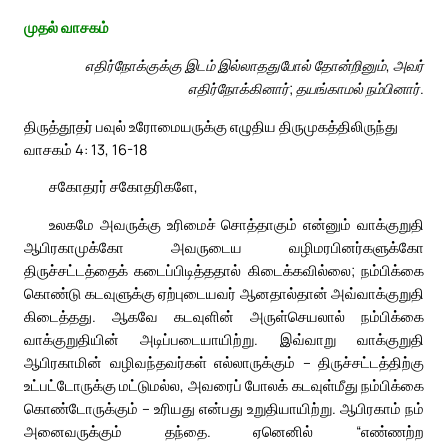
முதல் வாசகம்
எதிர்நோக்குக்கு இடம் இல்லாததுபோல் தோன்றினும், அவர்
எதிர்நோக்கினார்; தயங்காமல் நம்பினார்.
திருத்தூதர் பவுல் உரோமையருக்கு எழுதிய திருமுகத்திலிருந்து
வாசகம் 4: 13, 16-18
சகோதரர் சகோதரிகளே,
உலகமே அவருக்கு உரிமைச் சொத்தாகும் என்னும் வாக்குறுதி
ஆபிரகாமுக்கோ அவருடைய வழிமரபினர்களுக்கோ
திருச்சட்டத்தைக் கடைப்பிடித்ததால் கிடைக்கவில்லை; நம்பிக்கை
கொண்டு கடவுளுக்கு ஏற்புடையவர் ஆனதால்தான் அவ்வாக்குறுதி
கிடைத்தது. ஆகவே கடவுளின் அருள்செயலால் நம்பிக்கை
வாக்குறுதியின் அடிப்படையாயிற்று. இவ்வாறு வாக்குறுதி
ஆபிரகாமின் வழிவந்தவர்கள் எல்லாருக்கும் – திருச்சட்டத்திற்கு
உட்பட்டோருக்கு மட்டுமல்ல, அவரைப் போலக் கடவுள்மீது நம்பிக்கை
கொண்டோருக்கும் – உரியது என்பது உறுதியாயிற்று. ஆபிரகாம் நம்
அனைவருக்கும் தந்தை. ஏனெனில் “எண்ணற்ற