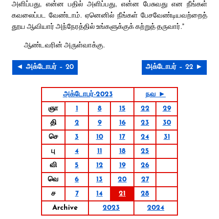
அளிப்பது, என்ன பதில் அளிப்பது, என்ன பேசுவது என நீங்கள்
கவலைப்பட வேண்டாம். ஏனெனில் நீங்கள் பேசவேண்டியவற்றைத்
தூய ஆவியார் அந்நேரத்தில் உங்களுக்குக் கற்றுத் தருவார்.”
ஆண்டவரின் அருள்வாக்கு.
◄ அக்டோபர் – 20
அக்டோபர் – 22 ►
அக்டோபர்-2023
நவ ►
ஞா
1
8
15
22
29
தி
2
9
16
23
30
செ
3
10
17
24
31
பு
4
11
18
25
வி
5
12
19
26
வெ
6
13
20
27
ச
7
14
21
28
Archive
2023
2024