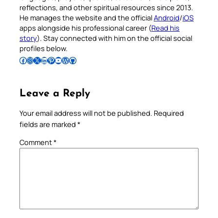
reflections, and other spiritual resources since 2013.
He manages the website and the official
Android
/
iOS
apps alongside his professional career (
Read his
story
). Stay connected with him on the official social
profiles below.
Follow Pradeep on Facebook
Follow Pradeep on Instagram
Follow Pradeep on X
Follow Pradeep on LinkedIn
Follow Pradeep on Pinterest
Subscribe to Pradeep’s Youtube Channel
Follow Pradeep on WordPress
Follow Pradeep on GitHub
Leave a Reply
Your email address will not be published.
Required
fields are marked
*
Comment
*