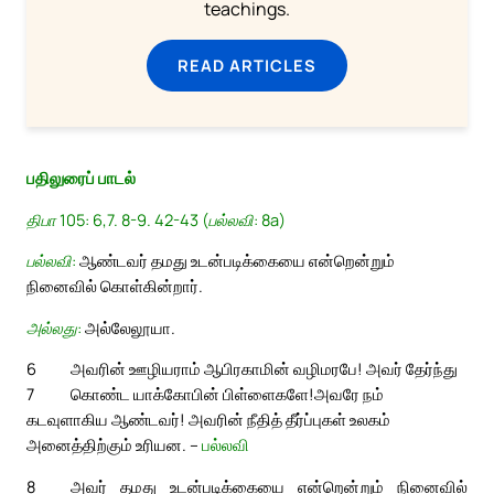
teachings.
READ ARTICLES
பதிலுரைப் பாடல்
திபா 105: 6,7. 8-9. 42-43 (பல்லவி: 8a)
பல்லவி:
ஆண்டவர் தமது உடன்படிக்கையை என்றென்றும்
நினைவில் கொள்கின்றார்.
அல்லது:
அல்லேலூயா.
6
அவரின் ஊழியராம் ஆபிரகாமின் வழிமரபே! அவர் தேர்ந்து
7
கொண்ட யாக்கோபின் பிள்ளைகளே!
அவரே நம்
கடவுளாகிய ஆண்டவர்! அவரின் நீதித் தீர்ப்புகள் உலகம்
அனைத்திற்கும் உரியன. –
பல்லவி
8
அவர் தமது உடன்படிக்கையை என்றென்றும் நினைவில்