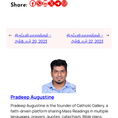
Share this article on Facebook
Share this article on WhatsApp
Share this article on LinkedIn
Share this article on X
Share this article on Telegram
Email this Article
Share:
←
திருப்பலி வாசகங்கள் –
திருப்பலி வாசகங்கள் –
→
அக்டோபர் 20, 2023
அக்டோபர் 22, 2023
Pradeep Augustine
Pradeep Augustine is the founder of Catholic Gallery, a
faith-driven platform sharing Mass Readings in multiple
languages, prayers, quotes, catechism, Bible plans,