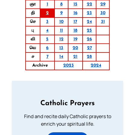
ஞா
1
8
15
22
29
தி
2
9
16
23
30
செ
3
10
17
24
31
பு
4
11
18
25
வி
5
12
19
26
வெ
6
13
20
27
ச
7
14
21
28
Archive
2023
2024
Catholic Prayers
Find and recite daily Catholic prayers to
enrich your spiritual life.