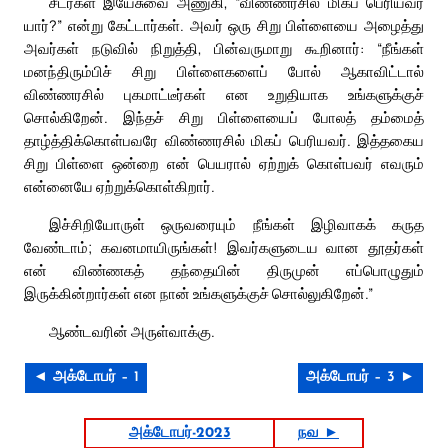
சீடர்கள் இயேசுவை அணுகி, “விண்ணரசில் மிகப் பெரியவர்
யார்?” என்று கேட்டார்கள். அவர் ஒரு சிறு பிள்ளையை அழைத்து
அவர்கள் நடுவில் நிறுத்தி, பின்வருமாறு கூறினார்: “நீங்கள்
மனந்திரும்பிச் சிறு பிள்ளைகளைப் போல் ஆகாவிட்டால்
விண்ணரசில் புகமாட்டீர்கள் என உறுதியாக உங்களுக்குச்
சொல்கிறேன். இந்தச் சிறு பிள்ளையைப் போலத் தம்மைத்
தாழ்த்திக்கொள்பவரே விண்ணரசில் மிகப் பெரியவர். இத்தகைய
சிறு பிள்ளை ஒன்றை என் பெயரால் ஏற்றுக் கொள்பவர் எவரும்
என்னையே ஏற்றுக்கொள்கிறார்.
இச்சிறியோருள் ஒருவரையும் நீங்கள் இழிவாகக் கருத
வேண்டாம்; கவனமாயிருங்கள்! இவர்களுடைய வான தூதர்கள்
என் விண்ணகத் தந்தையின் திருமுன் எப்பொழுதும்
இருக்கின்றார்கள் என நான் உங்களுக்குச் சொல்லுகிறேன்.”
ஆண்டவரின் அருள்வாக்கு.
◄ அக்டோபர் – 1
அக்டோபர் – 3 ►
அக்டோபர்-2023
நவ ►