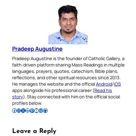
Pradeep Augustine
Pradeep Augustine is the founder of Catholic Gallery, a
faith-driven platform sharing Mass Readings in multiple
languages, prayers, quotes, catechism, Bible plans,
reflections, and other spiritual resources since 2013.
He manages the website and the official
Android
/
iOS
apps alongside his professional career (
Read his
story
). Stay connected with him on the official social
profiles below.
Follow Pradeep on Facebook
Follow Pradeep on Instagram
Follow Pradeep on X
Follow Pradeep on LinkedIn
Follow Pradeep on Pinterest
Subscribe to Pradeep’s Youtube Channel
Follow Pradeep on WordPress
Follow Pradeep on GitHub
Leave a Reply