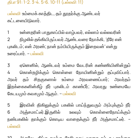
திபா 91: 1-2. 3-4. 5-6. 10-11 (பல்லவி: 11)
பல்லவி:
உம்மைக் காத்திட, தம் தூதர்க்கு ஆண்டவர்
கட்டளையிடுவார்.
1
உன்னதரின் பாதுகாப்பில் வாழ்பவர், எல்லாம் வல்லவரின்
2
நிழலில் தங்கியிருப்பவர்.
ஆண்டவரை நோக்கி, ‘நீரே என்
புகலிடம்; என் அரண்; நான் நம்பியிருக்கும் இறைவன்’ என்று
உரைப்பார். –
பல்லவி
3
ஏனெனில், ஆண்டவர் உம்மை வேடரின் கண்ணியினின்றும்
4
கொன்றழிக்கும் கொள்ளை நோயினின்றும் தப்புவிப்பார்.
அவர் தம் சிறகுகளால் உம்மை அரவணைப்பார்; அவர்தம்
இறக்கைகளின்கீழ் நீர் புகலிடம் காண்பீர்; அவரது உண்மையே
கேடயமும் கவசமும் ஆகும். –
பல்லவி
5
இரவின் திகிலுக்கும் பகலில் பாய்ந்துவரும் அம்புக்கும் நீர்
6
அஞ்சமாட்டீர்.
இருளில் உலவும் கொள்ளைநோய்க்கும்
நண்பகலில் தாக்கும் கொடிய வாதைக்கும் நீர் அஞ்சமாட்டீர். –
பல்லவி
10
ஆகவே, தீங்கு உமக்கு நேரிடாது; வாதை உம் கூடாரத்தை