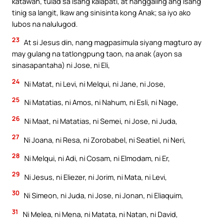
katawan, tulad sa isang kalapati, at nanggaling ang isang
tinig sa langit, Ikaw ang sinisinta kong Anak; sa iyo ako
lubos na nalulugod.
23
At si Jesus din, nang magpasimula siyang magturo ay
may gulang na tatlongpung taon, na anak (ayon sa
sinasapantaha) ni Jose, ni Eli,
24
Ni Matat, ni Levi, ni Melqui, ni Jane, ni Jose,
25
Ni Matatias, ni Amos, ni Nahum, ni Esli, ni Nage,
26
Ni Maat, ni Matatias, ni Semei, ni Jose, ni Juda,
27
Ni Joana, ni Resa, ni Zorobabel, ni Seatiel, ni Neri,
28
Ni Melqui, ni Adi, ni Cosam, ni Elmodam, ni Er,
29
Ni Jesus, ni Eliezer, ni Jorim, ni Mata, ni Levi,
30
Ni Simeon, ni Juda, ni Jose, ni Jonan, ni Eliaquim,
31
Ni Melea, ni Mena, ni Matata, ni Natan, ni David,