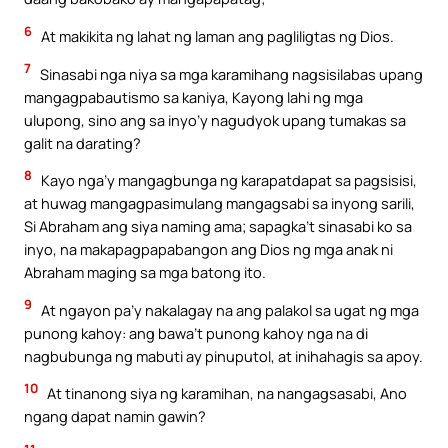
6
At makikita ng lahat ng laman ang pagliligtas ng Dios.
7
Sinasabi nga niya sa mga karamihang nagsisilabas upang
mangagpabautismo sa kaniya, Kayong lahi ng mga
ulupong, sino ang sa inyo’y nagudyok upang tumakas sa
galit na darating?
8
Kayo nga’y mangagbunga ng karapatdapat sa pagsisisi,
at huwag mangagpasimulang mangagsabi sa inyong sarili,
Si Abraham ang siya naming ama; sapagka’t sinasabi ko sa
inyo, na makapagpapabangon ang Dios ng mga anak ni
Abraham maging sa mga batong ito.
9
At ngayon pa’y nakalagay na ang palakol sa ugat ng mga
punong kahoy: ang bawa’t punong kahoy nga na di
nagbubunga ng mabuti ay pinuputol, at inihahagis sa apoy.
10
At tinanong siya ng karamihan, na nangagsasabi, Ano
ngang dapat namin gawin?