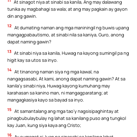
11
At sinagot niya at sinabi sa kanila, Ang may dalawang
tunika ay magbahagi sa wala; at ang may pagkain ay gayon
din ang gawin.
12
At dumating naman ang mga maniningil ng buwis upang
mangagpabautismo, at sinabi nila sa kaniya, Guro, anong
dapat naming gawin?
13
At sinabi niya sa kanila, Huwag na kayong sumingil pa ng
higit kay sa utos sa inyo.
14
At tinanong naman siya ng mga kawal, na
nangagsasabi, At kami, anong dapat naming gawin? At sa
kanila’y sinabi niya, Huwag kayong kumuhang may
karahasan sa kanino man, ni mangagparatang; at
mangagkasiya kayo sa bayad sa inyo.
15
At samantalang ang mga tao’y nagsisipaghintay at
pinagbubulaybulay ng lahat sa kanilang puso ang tungkol
kay Juan, kung siya kaya ang Cristo;
16
Ay sumagot si Juan na sinasabi sa kanilang lahat,