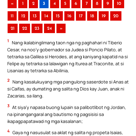
«
1
2
3
4
5
6
7
8
9
10
11
12
13
14
15
16
17
18
19
20
21
22
23
24
»
1
Nang ikalabinglimang taon nga ng paghahari ni Tiberio
Cesar, na noo’y gobernador sa Judea si Poncio Pilato, at
tetrarka sa Galilea si Herodes, at ang kaniyang kapatid na si
Felipe ay tetrarka sa lalawigan ng Iturea at Traconite, at si
Lisanias ay tetrarka sa Abilinia,
2
Nang kasalukuyang mga pangulong saserdote si Anas at
si Caifas, ay dumating ang salita ng Dios kay Juan, anak ni
Zacarias, sa ilang.
3
At siya’y napasa buong lupain sa palibotlibot ng Jordan,
na ipinangangaral ang bautismo ng pagsisisi sa
ikapagpapatawad ng mga kasalanan;
4
Gaya ng nasusulat sa aklat ng salita ng propeta Isaias,