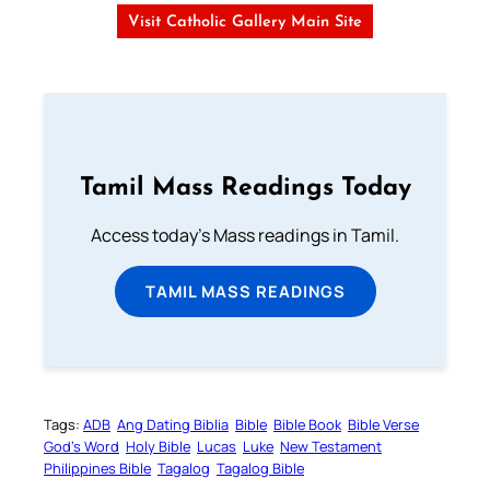
Visit Catholic Gallery Main Site
Tamil Mass Readings Today
Access today's Mass readings in Tamil.
TAMIL MASS READINGS
Tags:
ADB
Ang Dating Biblia
Bible
Bible Book
Bible Verse
God’s Word
Holy Bible
Lucas
Luke
New Testament
Philippines Bible
Tagalog
Tagalog Bible