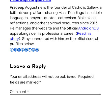
Pradeep Augustine is the founder of Catholic Gallery, a
faith-driven platform sharing Mass Readings in multiple
languages, prayers, quotes, catechism, Bible plans,
reflections, and other spiritual resources since 2013.
He manages the website and the official
Android
/
iOS
apps alongside his professional career (
Read his
story
). Stay connected with him on the official social
profiles below.
Follow Pradeep on Facebook
Follow Pradeep on Instagram
Follow Pradeep on X
Follow Pradeep on LinkedIn
Follow Pradeep on Pinterest
Subscribe to Pradeep’s Youtube Channel
Follow Pradeep on WordPress
Follow Pradeep on GitHub
Leave a Reply
Your email address will not be published.
Required
fields are marked
*
Comment
*