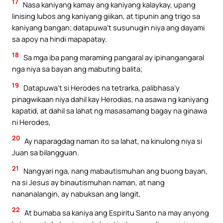
17
Nasa kaniyang kamay ang kaniyang kalaykay, upang
linising lubos ang kaniyang giikan, at tipunin ang trigo sa
kaniyang bangan; datapuwa’t susunugin niya ang dayami
sa apoy na hindi mapapatay.
18
Sa mga iba pang maraming pangaral ay ipinangangaral
nga niya sa bayan ang mabuting balita;
19
Datapuwa’t si Herodes na tetrarka, palibhasa’y
pinagwikaan niya dahil kay Herodias, na asawa ng kaniyang
kapatid, at dahil sa lahat ng masasamang bagay na ginawa
ni Herodes,
20
Ay naparagdag naman ito sa lahat, na kinulong niya si
Juan sa bilangguan.
21
Nangyari nga, nang mabautismuhan ang buong bayan,
na si Jesus ay binautismuhan naman, at nang
nananalangin, ay nabuksan ang langit,
22
At bumaba sa kaniya ang Espiritu Santo na may anyong