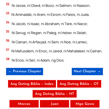
32
Ni Jesse, ni Obed, ni Booz, ni Salmon, ni Naason,
33
Ni Aminadab, ni Aram, ni Esrom, ni Fares, ni Juda,
34
Ni Jacob, ni Isaac, ni Abraham, ni Tare, ni Nacor,
35
Ni Serug, ni Regan, ni Paleg, ni Heber, ni Selah,
36
Ni Cainan, ni Arfaxjad, ni Sem, ni Noe, ni Lamec,
37
Ni Matusalem, ni Enoc, ni Jared, ni Mahalaleel, ni Cainan,
38
Ni Enos, ni Set, ni Adam, ng Dios.
← Previous Chapter
Next Chapter →
Ang Dating Biblia – Index
Ang Dating Biblia – OT
Ang Dating Biblia – NT
Marcos
Juan
Mga Gawa