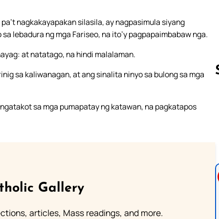
pa’t nagkakayapakan silasila, ay nagpasimula siyang
 sa lebadura ng mga Fariseo, na ito’y pagpapaimbabaw nga.
yag: at natatago, na hindi malalaman.
nig sa kaliwanagan, at ang sinalita ninyo sa bulong sa mga
mangatakot sa mga pumapatay ng katawan, na pagkatapos
Follow us 
tholic Gallery
lections, articles, Mass readings, and more.