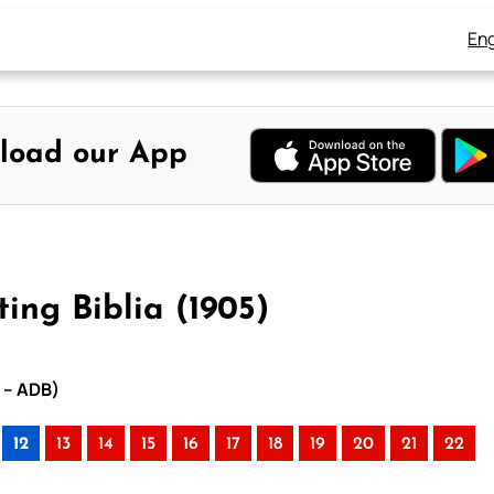
Eng
load our App
ing Biblia (1905)
5 – ADB)
12
13
14
15
16
17
18
19
20
21
22