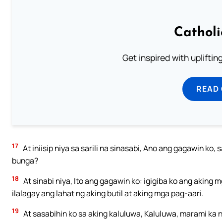
Cathol
Get inspired with uplifti
READ
17
At iniisip niya sa sarili na sinasabi, Ano ang gagawin k
bunga?
18
At sinabi niya, Ito ang gagawin ko: igigiba ko ang aking
ilalagay ang lahat ng aking butil at aking mga pag-aari.
19
At sasabihin ko sa aking kaluluwa, Kaluluwa, marami ka