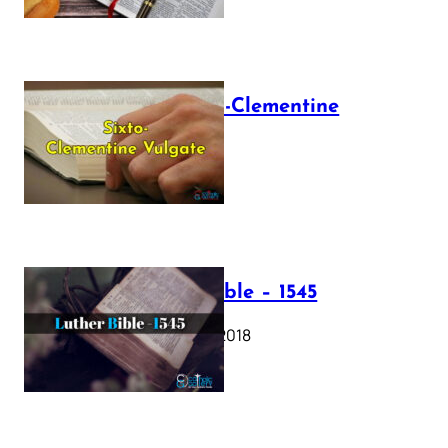
The Sixto-Clementine
Vulgate
July 12, 2025
Luther Bible – 1545
October 17, 2018