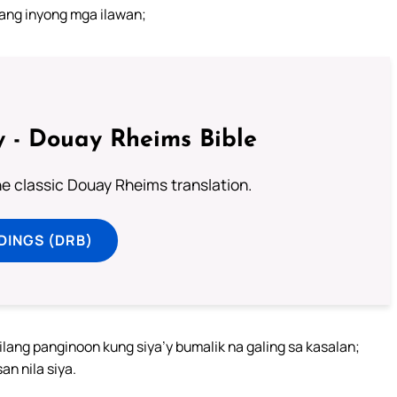
ang inyong mga ilawan;
 - Douay Rheims Bible
he classic Douay Rheims translation.
DINGS (DRB)
lang panginoon kung siya’y bumalik na galing sa kasalan;
n nila siya.