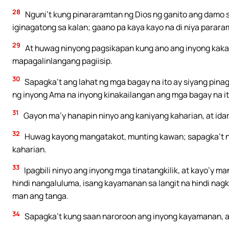
28
Nguni’t kung pinararamtan ng Dios ng ganito ang damo s
iginagatong sa kalan; gaano pa kaya kayo na di niya para
29
At huwag ninyong pagsikapan kung ano ang inyong kakan
mapagalinlangang pagiisip.
30
Sapagka’t ang lahat ng mga bagay na ito ay siyang pin
ng inyong Ama na inyong kinakailangan ang mga bagay na it
31
Gayon ma’y hanapin ninyo ang kaniyang kaharian, at idar
32
Huwag kayong mangatakot, munting kawan; sapagka’t na
kaharian.
33
Ipagbili ninyo ang inyong mga tinatangkilik, at kayo’y
hindi nangaluluma, isang kayamanan sa langit na hindi nagk
man ang tanga.
34
Sapagka’t kung saan naroroon ang inyong kayamanan, a