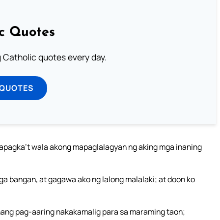
ic Quotes
ng Catholic quotes every day.
 QUOTES
o, sapagka’t wala akong mapaglalagyan ng aking mga inaning
 mga bangan, at gagawa ako ng lalong malalaki; at doon ko
 nang pag-aaring nakakamalig para sa maraming taon;