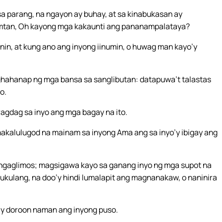
a parang, na ngayon ay buhay, at sa kinabukasan ay
ramtan, Oh kayong mga kakaunti ang pananampalataya?
in, at kung ano ang inyong iinumin, o huwag man kayo’y
aghahanap ng mga bansa sa sanglibutan: datapuwa’t talastas
o.
agdag sa inyo ang mga bagay na ito.
kalulugod na mainam sa inyong Ama ang sa inyo’y ibigay ang
 mangaglimos; magsigawa kayo sa ganang inyo ng mga supot na
ukulang, na doo’y hindi lumalapit ang magnanakaw, o naninira
y doroon naman ang inyong puso.