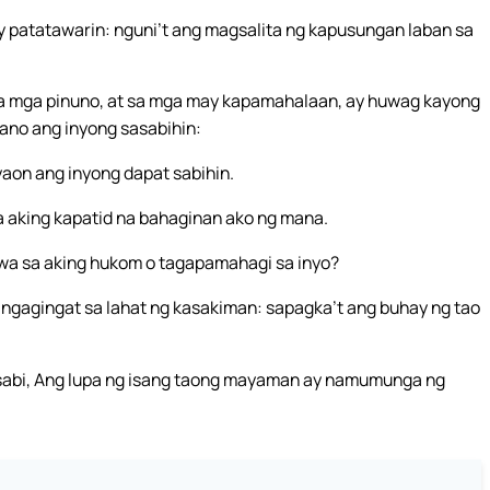
y patatawarin: nguni’t ang magsalita ng kapusungan laban sa
 sa mga pinuno, at sa mga may kapamahalaan, ay huwag kayong
ano ang inyong sasabihin:
 yaon ang inyong dapat sabihin.
sa aking kapatid na bahaginan ako ng mana.
awa sa aking hukom o tagapamahagi sa inyo?
angagingat sa lahat ng kasakiman: sapagka’t ang buhay ng tao
nasabi, Ang lupa ng isang taong mayaman ay namumunga ng