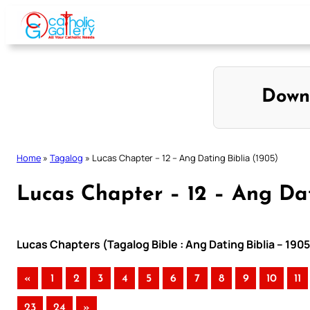
Skip
to
content
Down
Home
»
Tagalog
»
Lucas Chapter – 12 – Ang Dating Biblia (1905)
Lucas Chapter – 12 – Ang Dat
Lucas Chapters (Tagalog Bible : Ang Dating Biblia – 190
«
1
2
3
4
5
6
7
8
9
10
11
23
24
»