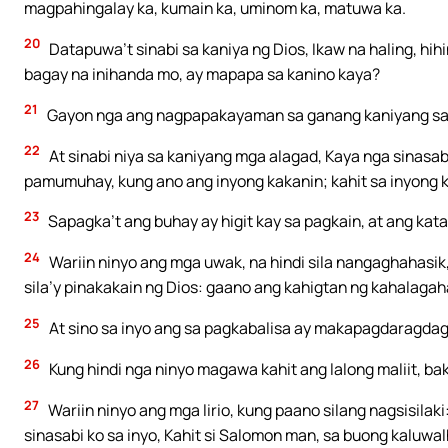
magpahingalay ka, kumain ka, uminom ka, matuwa ka.
20
Datapuwa’t sinabi sa kaniya ng Dios, Ikaw na haling, hihi
bagay na inihanda mo, ay mapapa sa kanino kaya?
21
Gayon nga ang nagpapakayaman sa ganang kaniyang saril
22
At sinabi niya sa kaniyang mga alagad, Kaya nga sinasa
pamumuhay, kung ano ang inyong kakanin; kahit sa inyong 
23
Sapagka’t ang buhay ay higit kay sa pagkain, at ang kat
24
Wariin ninyo ang mga uwak, na hindi sila nangaghahasik
sila’y pinakakain ng Dios: gaano ang kahigtan ng kahalagah
25
At sino sa inyo ang sa pagkabalisa ay makapagdaragdag 
26
Kung hindi nga ninyo magawa kahit ang lalong maliit, b
27
Wariin ninyo ang mga lirio, kung paano silang nagsisila
sinasabi ko sa inyo, Kahit si Salomon man, sa buong kaluwal