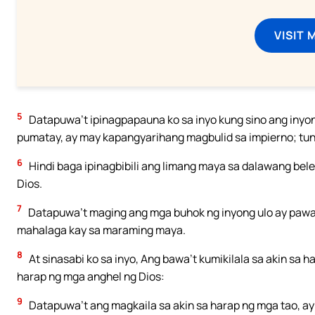
VISIT 
5
Datapuwa’t ipinagpapauna ko sa inyo kung sino ang inyo
pumatay, ay may kapangyarihang magbulid sa impierno; tunay
6
Hindi baga ipinagbibili ang limang maya sa dalawang beles
Dios.
7
Datapuwa’t maging ang mga buhok ng inyong ulo ay pawan
mahalaga kay sa maraming maya.
8
At sinasabi ko sa inyo, Ang bawa’t kumikilala sa akin sa h
harap ng mga anghel ng Dios:
9
Datapuwa’t ang magkaila sa akin sa harap ng mga tao, ay 