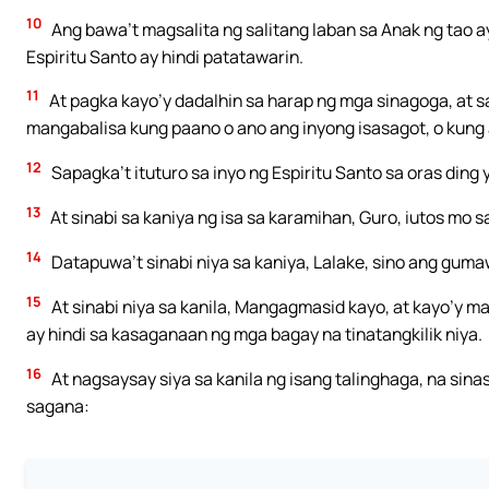
10
Ang bawa’t magsalita ng salitang laban sa Anak ng tao a
Espiritu Santo ay hindi patatawarin.
11
At pagka kayo’y dadalhin sa harap ng mga sinagoga, at
mangabalisa kung paano o ano ang inyong isasagot, o kung 
12
Sapagka’t ituturo sa inyo ng Espiritu Santo sa oras ding
13
At sinabi sa kaniya ng isa sa karamihan, Guro, iutos mo 
14
Datapuwa’t sinabi niya sa kaniya, Lalake, sino ang gum
15
At sinabi niya sa kanila, Mangagmasid kayo, at kayo’y m
ay hindi sa kasaganaan ng mga bagay na tinatangkilik niya.
16
At nagsaysay siya sa kanila ng isang talinghaga, na si
sagana: