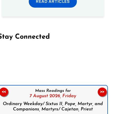
READ ARTICLES
Stay Connected
on Facebook
Follow us on Instagram
Follow us on X
Subscribe to our YouTube Channel
Follow us on WhatsApp
Mass Readings for
<<
>>
7 August 2026,
Friday
Ordinary Weekday/ Sixtus II, Pope, Martyr, and
Companions, Martyrs/ Cajetan, Priest