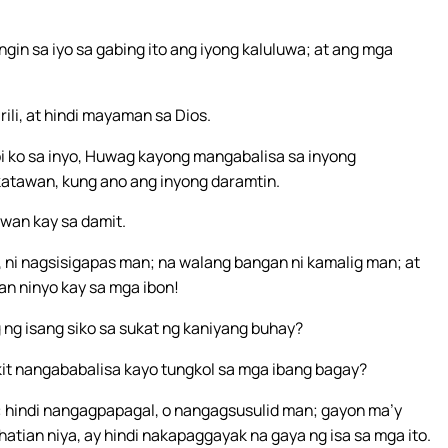
ngin sa iyo sa gabing ito ang iyong kaluluwa; at ang mga
i, at hindi mayaman sa Dios.
bi ko sa inyo, Huwag kayong mangabalisa sa inyong
katawan, kung ano ang inyong daramtin.
awan kay sa damit.
, ni nagsisigapas man; na walang bangan ni kamalig man; at
an ninyo kay sa mga ibon!
ng isang siko sa sukat ng kaniyang buhay?
akit nangababalisa kayo tungkol sa mga ibang bagay?
ki: hindi nangagpapagal, o nangagsusulid man; gayon ma’y
hatian niya, ay hindi nakapaggayak na gaya ng isa sa mga ito.