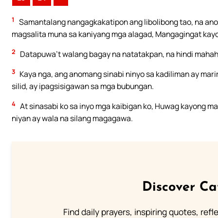
1
Samantalang nangagkakatipon ang libolibong tao, na ano 
magsalita muna sa kaniyang mga alagad, Mangagingat kayo
2
Datapuwa’t walang bagay na natatakpan, na hindi mahaha
3
Kaya nga, ang anomang sinabi ninyo sa kadiliman ay mariri
silid, ay ipagsisigawan sa mga bubungan.
4
At sinasabi ko sa inyo mga kaibigan ko, Huwag kayong 
niyan ay wala na silang magagawa.
Discover Ca
Find daily prayers, inspiring quotes, ref