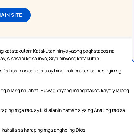
MAIN SITE
ng katatakutan: Katakutan ninyo yaong pagkatapos na
, sinasabi ko sa inyo, Siya ninyong katakutan.
? at isa man sa kanila ay hindi nalilimutan sa paningin ng
g bilang na lahat. Huwag kayong mangatakot: kayo’y lalong
arap ng mga tao, ay kikilalanin naman siya ng Anak ng tao sa
ikakaila sa harap ng mga anghel ng Dios.