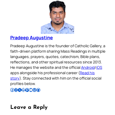
Pradeep Augustine
Pradeep Augustine is the founder of Catholic Gallery, a
faith-driven platform sharing Mass Readings in multiple
languages, prayers, quotes, catechism, Bible plans,
reflections, and other spiritual resources since 2013.
He manages the website and the official
Android
/
iOS
apps alongside his professional career (
Read his
story
). Stay connected with him on the official social
profiles below.
Follow Pradeep on Facebook
Follow Pradeep on Instagram
Follow Pradeep on X
Follow Pradeep on LinkedIn
Follow Pradeep on Pinterest
Subscribe to Pradeep’s Youtube Channel
Follow Pradeep on WordPress
Follow Pradeep on GitHub
Leave a Reply