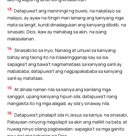
13
Datapuwa’t ang maniningil ng buwis, na nakatayo sa
malayo, ay ayaw na itingin man lamang ang kaniyang mga
mata sa langit, kundi dinadagukan ang kaniyang dibdib, na
sinasabi, Dios, ikaw ay mahabag sa akin, na isang
makasalanan.
14
Sinasabi ko sa inyo, Nanaog at umuwi sa kaniyang
bahay ang taong ito na inaaaringganap kay sa isa:
sapagka’t ang bawa’t nagmamataas sa kaniyang sarili ay
mabababa; datapuwa’t ang nagpapakababa sa kaniyang
sarili ay matataas.
15
At dinala naman nila sa kaniya ang kanilang mga
sanggol, upang kaniyang hipuin sila; datapuwa’t nang
mangakita ito ng mga alagad, ay sila’y sinaway nila.
16
Datapuwa’t pinalapit sila ni Jesus sa kaniya, na sinasabi,
Pabayaan ninyong magsilapit sa akin ang maliliit na bata, at
huwag ninyo silang pagbawalan: sapagka’t sa mga ganito
nauukol ang kaharian ng Dios.