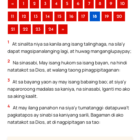
«
1
2
3
4
5
6
7
8
9
10
11
12
13
14
15
16
17
18
19
20
21
22
23
24
»
1
At sinalita niya sa kanila ang isang talinghaga, na sila’y
dapat magsipanalanging lagi, at huwag manganglupaypay;
2
Na sinasabi, May isang hukom sa isang bayan, na hindi
natatakot sa Dios, at walang taong pinagpipitaganan:
3
At sa bayang yaon ay may isang babaing bao; at siya’y
naparoroong madalas sa kaniya, na sinasabi, Iganti mo ako
sa aking kaalit.
4
At may ilang panahon na siya’y tumatanggi: datapuwa’t
pagkatapos ay sinabi sa kaniyang sarili, Bagaman di ako
natatakot sa Dios, at di nagpipitagan sa tao: