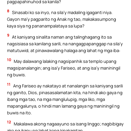
pagpapahinuhod sa kanila?
8
Sinasabi ko sa inyo, na sila’y madaling igaganti niya.
Gayon ma’y pagparito ng Anak ng tao, makakasumpong
kaya siya ng pananampalataya sa lupa?
9
At kaniyang sinalita naman ang talinghagang ito sa
nagsisiasa sa kanilang sarili, na nangagpapanggap na sila’y
matutuwid, at pinawawalang halaga ang lahat ng mga iba:
10
May dalawang lalaking nagsipanhik sa templo upang
magsipanalangin; ang isa’y Fariseo, at ang isa’y maniningil
ng buwis.
11
Ang Fariseo ay nakatayo at nanalangin sa kaniyang sarili
ng ganito, Dios, pinasasalamatan kita, na hindi ako gaya ng
ibang mga tao, na mga manglulupig, mga liko, mga
mapangalunya, o hindi man lamang gaya ng maniningil ng
buwis na ito.
12
Makalawa akong nagaayuno sa isang linggo; nagbibigay
ako ng ikapu ng lahat kong kinakamtan.