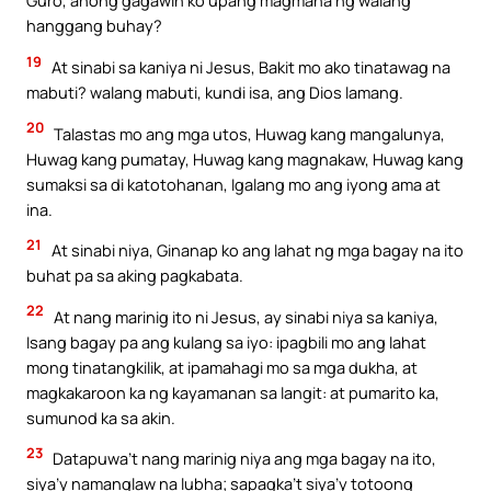
Guro, anong gagawin ko upang magmana ng walang
hanggang buhay?
19
At sinabi sa kaniya ni Jesus, Bakit mo ako tinatawag na
mabuti? walang mabuti, kundi isa, ang Dios lamang.
20
Talastas mo ang mga utos, Huwag kang mangalunya,
Huwag kang pumatay, Huwag kang magnakaw, Huwag kang
sumaksi sa di katotohanan, Igalang mo ang iyong ama at
ina.
21
At sinabi niya, Ginanap ko ang lahat ng mga bagay na ito
buhat pa sa aking pagkabata.
22
At nang marinig ito ni Jesus, ay sinabi niya sa kaniya,
Isang bagay pa ang kulang sa iyo: ipagbili mo ang lahat
mong tinatangkilik, at ipamahagi mo sa mga dukha, at
magkakaroon ka ng kayamanan sa langit: at pumarito ka,
sumunod ka sa akin.
23
Datapuwa’t nang marinig niya ang mga bagay na ito,
siya’y namanglaw na lubha; sapagka’t siya’y totoong