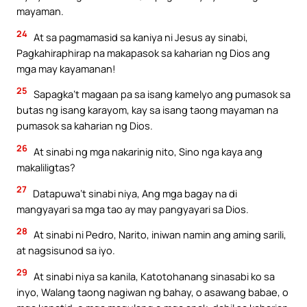
mayaman.
24
At sa pagmamasid sa kaniya ni Jesus ay sinabi,
Pagkahiraphirap na makapasok sa kaharian ng Dios ang
mga may kayamanan!
25
Sapagka’t magaan pa sa isang kamelyo ang pumasok sa
butas ng isang karayom, kay sa isang taong mayaman na
pumasok sa kaharian ng Dios.
26
At sinabi ng mga nakarinig nito, Sino nga kaya ang
makaliligtas?
27
Datapuwa’t sinabi niya, Ang mga bagay na di
mangyayari sa mga tao ay may pangyayari sa Dios.
28
At sinabi ni Pedro, Narito, iniwan namin ang aming sarili,
at nagsisunod sa iyo.
29
At sinabi niya sa kanila, Katotohanang sinasabi ko sa
inyo, Walang taong nagiwan ng bahay, o asawang babae, o