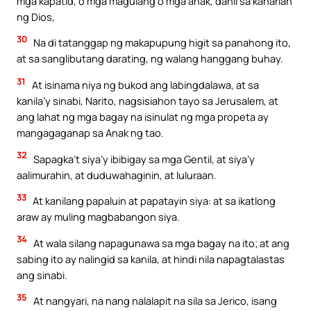
mga kapatid, o mga magulang o mga anak, dahil sa kaharian
ng Dios,
30
Na di tatanggap ng makapupung higit sa panahong ito,
at sa sanglibutang darating, ng walang hanggang buhay.
31
At isinama niya ng bukod ang labingdalawa, at sa
kanila’y sinabi, Narito, nagsisiahon tayo sa Jerusalem, at
ang lahat ng mga bagay na isinulat ng mga propeta ay
mangagaganap sa Anak ng tao.
32
Sapagka’t siya’y ibibigay sa mga Gentil, at siya’y
aalimurahin, at duduwahaginin, at luluraan.
33
At kanilang papaluin at papatayin siya: at sa ikatlong
araw ay muling magbabangon siya.
34
At wala silang napagunawa sa mga bagay na ito; at ang
sabing ito ay nalingid sa kanila, at hindi nila napagtalastas
ang sinabi.
35
At nangyari, na nang nalalapit na sila sa Jerico, isang