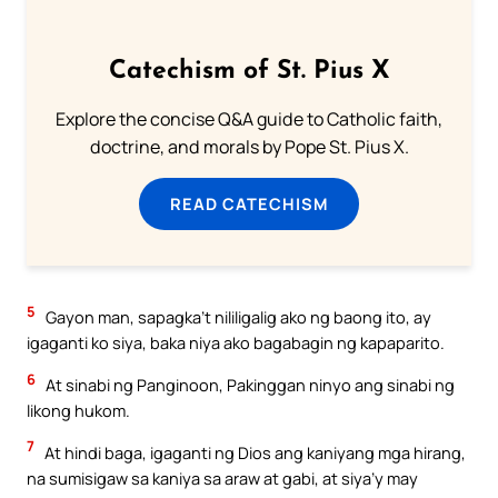
Catechism of St. Pius X
Explore the concise Q&A guide to Catholic faith,
doctrine, and morals by Pope St. Pius X.
READ CATECHISM
5
Gayon man, sapagka’t nililigalig ako ng baong ito, ay
igaganti ko siya, baka niya ako bagabagin ng kapaparito.
6
At sinabi ng Panginoon, Pakinggan ninyo ang sinabi ng
likong hukom.
7
At hindi baga, igaganti ng Dios ang kaniyang mga hirang,
na sumisigaw sa kaniya sa araw at gabi, at siya’y may