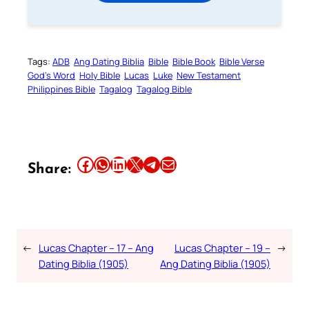
Tags:
ADB
Ang Dating Biblia
Bible
Bible Book
Bible Verse
God’s Word
Holy Bible
Lucas
Luke
New Testament
Philippines Bible
Tagalog
Tagalog Bible
Share this article on Facebook
Share this article on WhatsApp
Share this article on LinkedIn
Share this article on X
Share this article on Telegram
Email this Article
Share:
←
Lucas Chapter – 17 – Ang
Lucas Chapter – 19 –
→
Dating Biblia (1905)
Ang Dating Biblia (1905)