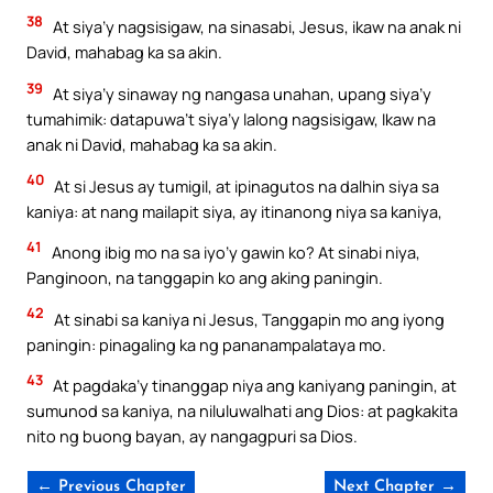
38
At siya’y nagsisigaw, na sinasabi, Jesus, ikaw na anak ni
David, mahabag ka sa akin.
39
At siya’y sinaway ng nangasa unahan, upang siya’y
tumahimik: datapuwa’t siya’y lalong nagsisigaw, Ikaw na
anak ni David, mahabag ka sa akin.
40
At si Jesus ay tumigil, at ipinagutos na dalhin siya sa
kaniya: at nang mailapit siya, ay itinanong niya sa kaniya,
41
Anong ibig mo na sa iyo’y gawin ko? At sinabi niya,
Panginoon, na tanggapin ko ang aking paningin.
42
At sinabi sa kaniya ni Jesus, Tanggapin mo ang iyong
paningin: pinagaling ka ng pananampalataya mo.
43
At pagdaka’y tinanggap niya ang kaniyang paningin, at
sumunod sa kaniya, na niluluwalhati ang Dios: at pagkakita
nito ng buong bayan, ay nangagpuri sa Dios.
← Previous Chapter
Next Chapter →