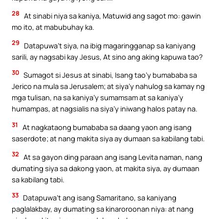
28
At sinabi niya sa kaniya, Matuwid ang sagot mo: gawin
mo ito, at mabubuhay ka.
29
Datapuwa’t siya, na ibig magaringganap sa kaniyang
sarili, ay nagsabi kay Jesus, At sino ang aking kapuwa tao?
30
Sumagot si Jesus at sinabi, Isang tao’y bumababa sa
Jerico na mula sa Jerusalem; at siya’y nahulog sa kamay ng
mga tulisan, na sa kaniya’y sumamsam at sa kaniya’y
humampas, at nagsialis na siya’y iniwang halos patay na.
31
At nagkataong bumababa sa daang yaon ang isang
saserdote; at nang makita siya ay dumaan sa kabilang tabi.
32
At sa gayon ding paraan ang isang Levita naman, nang
dumating siya sa dakong yaon, at makita siya, ay dumaan
sa kabilang tabi.
33
Datapuwa’t ang isang Samaritano, sa kaniyang
paglalakbay, ay dumating sa kinaroroonan niya: at nang