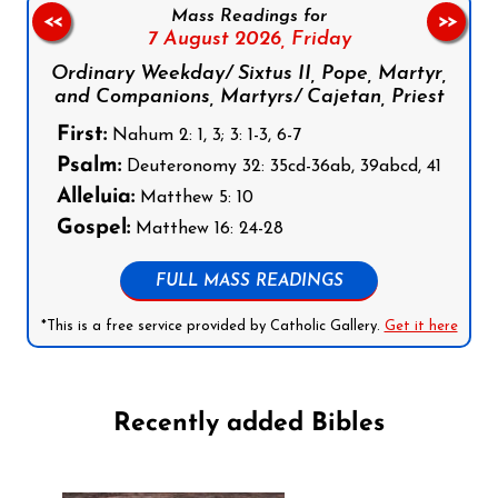
Mass Readings for
<<
>>
7 August 2026,
Friday
Ordinary Weekday/ Sixtus II, Pope, Martyr,
and Companions, Martyrs/ Cajetan, Priest
First:
Nahum 2: 1, 3; 3: 1-3, 6-7
Psalm:
Deuteronomy 32: 35cd-36ab, 39abcd, 41
Alleluia:
Matthew 5: 10
Gospel:
Matthew 16: 24-28
FULL MASS READINGS
*This is a free service provided by Catholic Gallery.
Get it here
Recently added Bibles