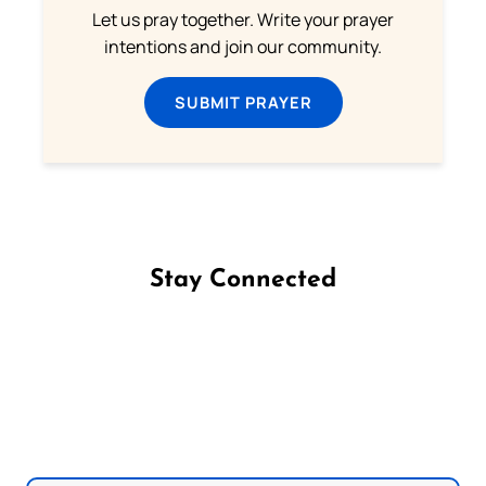
Let us pray together. Write your prayer
intentions and join our community.
SUBMIT PRAYER
Stay Connected
Follow us on Facebook
Follow us on Instagram
Follow us on X
Subscribe to our YouTube Channel
Follow us on WhatsApp