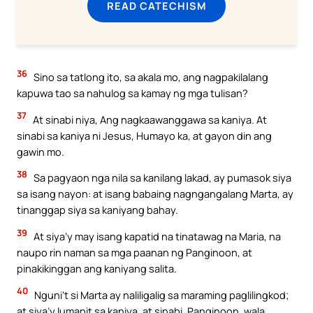
READ CATECHISM
36
Sino sa tatlong ito, sa akala mo, ang nagpakilalang
kapuwa tao sa nahulog sa kamay ng mga tulisan?
37
At sinabi niya, Ang nagkaawanggawa sa kaniya. At
sinabi sa kaniya ni Jesus, Humayo ka, at gayon din ang
gawin mo.
38
Sa pagyaon nga nila sa kanilang lakad, ay pumasok siya
sa isang nayon: at isang babaing nagngangalang Marta, ay
tinanggap siya sa kaniyang bahay.
39
At siya’y may isang kapatid na tinatawag na Maria, na
naupo rin naman sa mga paanan ng Panginoon, at
pinakikinggan ang kaniyang salita.
40
Nguni’t si Marta ay naliligalig sa maraming paglilingkod;
at siya’y lumapit sa kaniya, at sinabi, Panginoon, wala