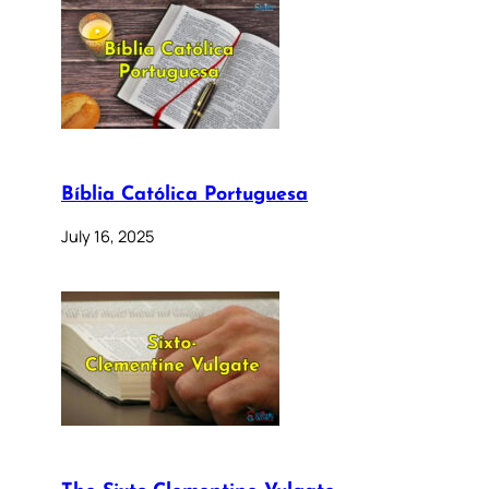
Bíblia Católica Portuguesa
July 16, 2025