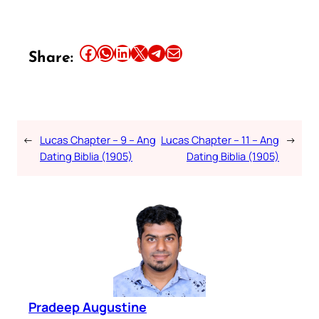
Share this article on Facebook
Share this article on WhatsApp
Share this article on LinkedIn
Share this article on X
Share this article on Telegram
Email this Article
Share:
←
Lucas Chapter – 9 – Ang
Lucas Chapter – 11 – Ang
→
Dating Biblia (1905)
Dating Biblia (1905)
Pradeep Augustine