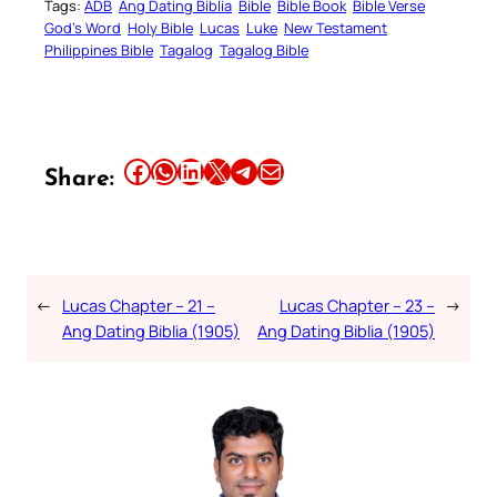
Tags:
ADB
Ang Dating Biblia
Bible
Bible Book
Bible Verse
God’s Word
Holy Bible
Lucas
Luke
New Testament
Philippines Bible
Tagalog
Tagalog Bible
Share this article on Facebook
Share this article on WhatsApp
Share this article on LinkedIn
Share this article on X
Share this article on Telegram
Email this Article
Share:
←
Lucas Chapter – 21 –
Lucas Chapter – 23 –
→
Ang Dating Biblia (1905)
Ang Dating Biblia (1905)