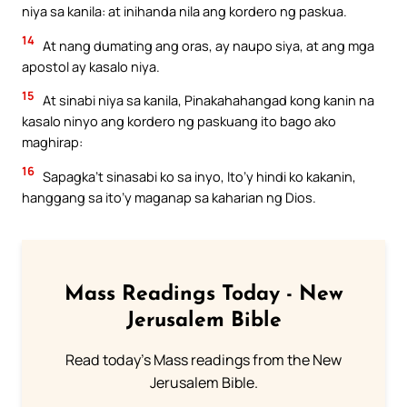
niya sa kanila: at inihanda nila ang kordero ng paskua.
14
At nang dumating ang oras, ay naupo siya, at ang mga
apostol ay kasalo niya.
15
At sinabi niya sa kanila, Pinakahahangad kong kanin na
kasalo ninyo ang kordero ng paskuang ito bago ako
maghirap:
16
Sapagka’t sinasabi ko sa inyo, Ito’y hindi ko kakanin,
hanggang sa ito’y maganap sa kaharian ng Dios.
Mass Readings Today - New
Jerusalem Bible
Read today's Mass readings from the New
Jerusalem Bible.