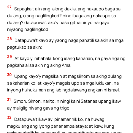
27
Sapagka’t alin ang lalong dakila, ang nakaupo baga sa
dulang, o ang naglilingkod? hindi baga ang nakaupo sa
dulang? datapuwa’t ako’y nasa gitna ninyo na gaya
niyaong naglilingkod.
28
Datapuwa’t kayo ay yaong nagsipanatili sa akin sa mga
pagtukso sa akin;
29
At kayo’y inihahalal kong isang kaharian, na gaya nga ng
pagkahalal sa akin ng aking Ama,
30
Upang kayo’y magsikain at magsiinom sa aking dulang
sa kaharian ko; at kayo’y magsisiupo sa mga luklukan, na
inyong huhukuman ang labingdalawang angkan ni Israel.
31
Simon, Simon, narito, hiningi ka ni Satanas upang ikaw
ay maliglig niyang gaya ng trigo:
32
Datapuwa’t ikaw ay ipinamanhik ko, na huwag
magkulang ang iyong pananampalataya; at ikaw, kung
makapagbalik ka nang muli, ay papagtibayin mo ang iyong