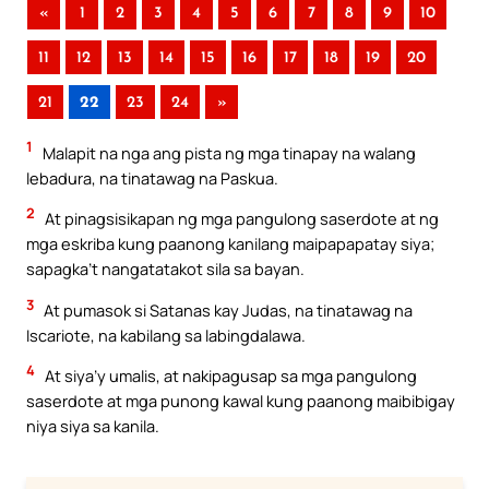
«
1
2
3
4
5
6
7
8
9
10
11
12
13
14
15
16
17
18
19
20
21
22
23
24
»
1
Malapit na nga ang pista ng mga tinapay na walang
lebadura, na tinatawag na Paskua.
2
At pinagsisikapan ng mga pangulong saserdote at ng
mga eskriba kung paanong kanilang maipapapatay siya;
sapagka’t nangatatakot sila sa bayan.
3
At pumasok si Satanas kay Judas, na tinatawag na
Iscariote, na kabilang sa labingdalawa.
4
At siya’y umalis, at nakipagusap sa mga pangulong
saserdote at mga punong kawal kung paanong maibibigay
niya siya sa kanila.