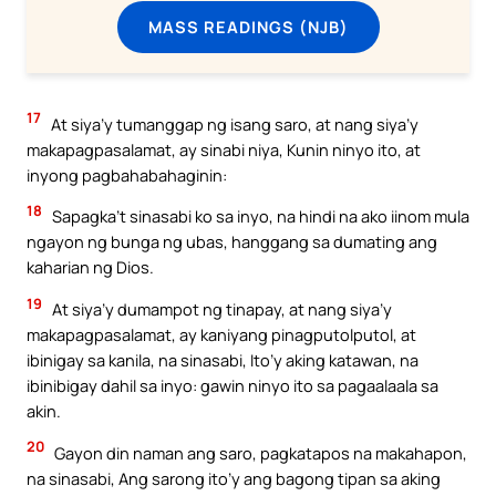
MASS READINGS (NJB)
17
At siya’y tumanggap ng isang saro, at nang siya’y
makapagpasalamat, ay sinabi niya, Kunin ninyo ito, at
inyong pagbahabahaginin:
18
Sapagka’t sinasabi ko sa inyo, na hindi na ako iinom mula
ngayon ng bunga ng ubas, hanggang sa dumating ang
kaharian ng Dios.
19
At siya’y dumampot ng tinapay, at nang siya’y
makapagpasalamat, ay kaniyang pinagputolputol, at
ibinigay sa kanila, na sinasabi, Ito’y aking katawan, na
ibinibigay dahil sa inyo: gawin ninyo ito sa pagaalaala sa
akin.
20
Gayon din naman ang saro, pagkatapos na makahapon,
na sinasabi, Ang sarong ito’y ang bagong tipan sa aking