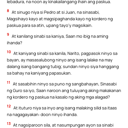
lebadura, na noon ay kinakailangang ihain ang paskua.
8
At sinugo niya si Pedro at si Juan, na sinasabi,
Magsihayo kayo at magsipaghanda kayo ng kordero ng
paskua para sa atin, upang tayo’y magsikain.
9
At kanilang sinabi sa kaniya, Saan mo ibig na aming
ihanda?
10
At kaniyang sinabi sa kanila, Narito, pagpasok ninyo sa
bayan, ay masasalubong ninyo ang isang lalake na may
dalang isang bangang tubig; sundan ninyo siya hanggang
sa bahay na kaniyang papasukan.
11
At sasabihin ninyo sa puno ng sangbahayan, Sinasabi
ng Guro sa iyo, Saan naroon ang tuluyang aking makakanan
ng kordero ng paskua na kasalo ng aking mga alagad?
12
At ituturo niya sa inyo ang isang malaking silid sa itaas
na nagagayakan: doon ninyo ihanda.
13
At nagsiparoon sila, at nasumpungan ayon sa sinabi