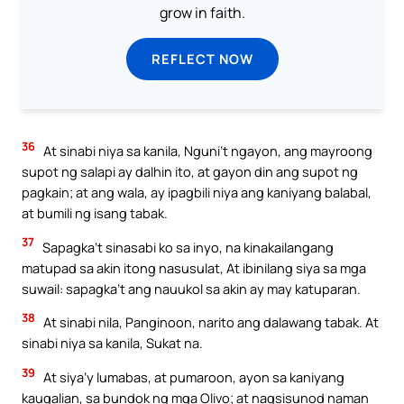
grow in faith.
REFLECT NOW
36
At sinabi niya sa kanila, Nguni’t ngayon, ang mayroong
supot ng salapi ay dalhin ito, at gayon din ang supot ng
pagkain; at ang wala, ay ipagbili niya ang kaniyang balabal,
at bumili ng isang tabak.
37
Sapagka’t sinasabi ko sa inyo, na kinakailangang
matupad sa akin itong nasusulat, At ibinilang siya sa mga
suwail: sapagka’t ang nauukol sa akin ay may katuparan.
38
At sinabi nila, Panginoon, narito ang dalawang tabak. At
sinabi niya sa kanila, Sukat na.
39
At siya’y lumabas, at pumaroon, ayon sa kaniyang
kaugalian, sa bundok ng mga Olivo; at nagsisunod naman