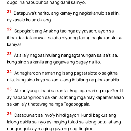
dugo, na nabubuhos nang dahil sa inyo.
21
Datapuwa’t narito, ang kamay ng nagkakanulo sa akin,
ay kasalo ko sa dulang.
22
Sapagka’t ang Anak ng tao nga ay yayaon, ayon sa
itinakda: datapuwa’t sa aba niyaong taong nagkakanulo sa
kaniya!
23
At sila’y nagpasimulang nangagtanungan sa isa’t isa,
kung sino sa kanila ang gagawa ng bagay na ito.
24
At nagkaroon naman ng isang pagtatalotalo sa gitna
nila, kung sino kaya sa kanila ang ibibilang na pinakadakila.
25
At kaniyang sinabi sa kanila, Ang mga hari ng mga Gentil
ay napapanginoon sa kanila; at ang mga may kapamahalaan
sa kanila’y tinatawag na mga Tagapagpala.
26
Datapuwa’t sa inyo’y hindi gayon: kundi bagkus ang
lalong dakila sa inyo ay maging tulad sa lalong bata; at ang
nangungulo ay maging gaya ng naglilingkod.