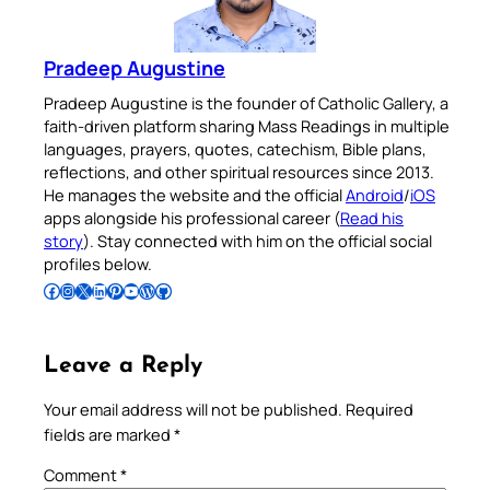
Pradeep Augustine
Pradeep Augustine is the founder of Catholic Gallery, a
faith-driven platform sharing Mass Readings in multiple
languages, prayers, quotes, catechism, Bible plans,
reflections, and other spiritual resources since 2013.
He manages the website and the official
Android
/
iOS
apps alongside his professional career (
Read his
story
). Stay connected with him on the official social
profiles below.
Follow Pradeep on Facebook
Follow Pradeep on Instagram
Follow Pradeep on X
Follow Pradeep on LinkedIn
Follow Pradeep on Pinterest
Subscribe to Pradeep’s Youtube Channel
Follow Pradeep on WordPress
Follow Pradeep on GitHub
Leave a Reply
Your email address will not be published.
Required
fields are marked
*
Comment
*