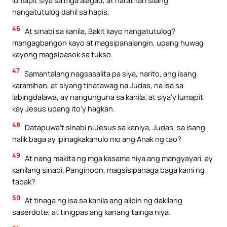
lumapit siya sa mga alagad, at naratnan silang
nangatutulog dahil sa hapis,
46
At sinabi sa kanila, Bakit kayo nangatutulog?
mangagbangon kayo at magsipanalangin, upang huwag
kayong magsipasok sa tukso.
47
Samantalang nagsasalita pa siya, narito, ang isang
karamihan, at siyang tinatawag na Judas, na isa sa
labingdalawa, ay nangunguna sa kanila; at siya’y lumapit
kay Jesus upang ito’y hagkan.
48
Datapuwa’t sinabi ni Jesus sa kaniya, Judas, sa isang
halik baga ay ipinagkakanulo mo ang Anak ng tao?
49
At nang makita ng mga kasama niya ang mangyayari, ay
kanilang sinabi, Panginoon, magsisipanaga baga kami ng
tabak?
50
At tinaga ng isa sa kanila ang alipin ng dakilang
saserdote, at tinigpas ang kanang tainga niya.