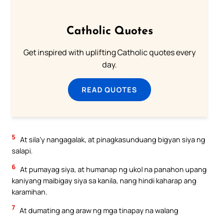
Catholic Quotes
Get inspired with uplifting Catholic quotes every
day.
READ QUOTES
5
At sila’y nangagalak, at pinagkasunduang bigyan siya ng
salapi.
6
At pumayag siya, at humanap ng ukol na panahon upang
kaniyang maibigay siya sa kanila, nang hindi kaharap ang
karamihan.
7
At dumating ang araw ng mga tinapay na walang