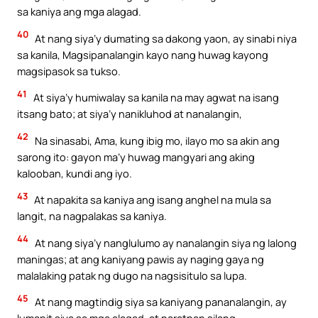
sa kaniya ang mga alagad.
40
At nang siya’y dumating sa dakong yaon, ay sinabi niya
sa kanila, Magsipanalangin kayo nang huwag kayong
magsipasok sa tukso.
41
At siya’y humiwalay sa kanila na may agwat na isang
itsang bato; at siya’y nanikluhod at nanalangin,
42
Na sinasabi, Ama, kung ibig mo, ilayo mo sa akin ang
sarong ito: gayon ma’y huwag mangyari ang aking
kalooban, kundi ang iyo.
43
At napakita sa kaniya ang isang anghel na mula sa
langit, na nagpalakas sa kaniya.
44
At nang siya’y nanglulumo ay nanalangin siya ng lalong
maningas; at ang kaniyang pawis ay naging gaya ng
malalaking patak ng dugo na nagsisitulo sa lupa.
45
At nang magtindig siya sa kaniyang pananalangin, ay