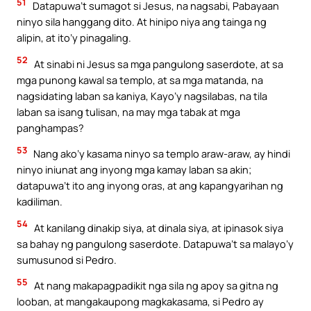
51
Datapuwa’t sumagot si Jesus, na nagsabi, Pabayaan
ninyo sila hanggang dito. At hinipo niya ang tainga ng
alipin, at ito’y pinagaling.
52
At sinabi ni Jesus sa mga pangulong saserdote, at sa
mga punong kawal sa templo, at sa mga matanda, na
nagsidating laban sa kaniya, Kayo’y nagsilabas, na tila
laban sa isang tulisan, na may mga tabak at mga
panghampas?
53
Nang ako’y kasama ninyo sa templo araw-araw, ay hindi
ninyo iniunat ang inyong mga kamay laban sa akin;
datapuwa’t ito ang inyong oras, at ang kapangyarihan ng
kadiliman.
54
At kanilang dinakip siya, at dinala siya, at ipinasok siya
sa bahay ng pangulong saserdote. Datapuwa’t sa malayo’y
sumusunod si Pedro.
55
At nang makapagpadikit nga sila ng apoy sa gitna ng
looban, at mangakaupong magkakasama, si Pedro ay