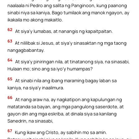
naalaala ni Pedro ang salita ng Panginoon, kung paanong
sinabi niya sa kaniya, Bago tumilaok ang manok ngayon, ay
ikakaila mo akong makaitlo.
62
At siya’y lumabas, at nanangis ng kapaitpaitan.
63
At nililibak si Jesus, at siya’y sinasaktan ng mga taong
nangagbabantay.
64
At siya’y piniringan nila, at tinatanong siya, na sinasabi,
Hulaan mo; sino ang sa iyo’y humampas?
65
At sinabi nila ang ibang maraming bagay laban sa
kaniya, na siya’y inaalimura.
66
At nang araw na, ay nagkatipon ang kapulungan ng
matatanda sa bayan, ang mga pangulong saserdote, at
gayon din ang mga eskriba, at dinala siya sa kanilang
Sanedrin, na sinasabi,
67
Kung ikaw ang Cristo, ay sabihin mo sa amin.