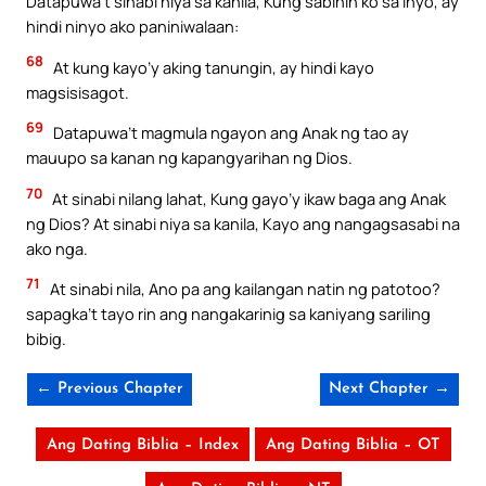
Datapuwa’t sinabi niya sa kanila, Kung sabihin ko sa inyo, ay
hindi ninyo ako paniniwalaan:
68
At kung kayo’y aking tanungin, ay hindi kayo
magsisisagot.
69
Datapuwa’t magmula ngayon ang Anak ng tao ay
mauupo sa kanan ng kapangyarihan ng Dios.
70
At sinabi nilang lahat, Kung gayo’y ikaw baga ang Anak
ng Dios? At sinabi niya sa kanila, Kayo ang nangagsasabi na
ako nga.
71
At sinabi nila, Ano pa ang kailangan natin ng patotoo?
sapagka’t tayo rin ang nangakarinig sa kaniyang sariling
bibig.
← Previous Chapter
Next Chapter →
Ang Dating Biblia – Index
Ang Dating Biblia – OT