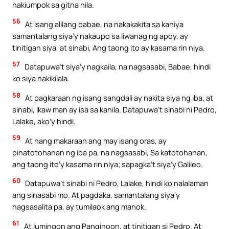
nakiumpok sa gitna nila.
56
At isang alilang babae, na nakakakita sa kaniya
samantalang siya’y nakaupo sa liwanag ng apoy, ay
tinitigan siya, at sinabi, Ang taong ito ay kasama rin niya.
57
Datapuwa’t siya’y nagkaila, na nagsasabi, Babae, hindi
ko siya nakikilala.
58
At pagkaraan ng isang sangdali ay nakita siya ng iba, at
sinabi, Ikaw man ay isa sa kanila. Datapuwa’t sinabi ni Pedro,
Lalake, ako’y hindi.
59
At nang makaraan ang may isang oras, ay
pinatotohanan ng iba pa, na nagsasabi, Sa katotohanan,
ang taong ito’y kasama rin niya; sapagka’t siya’y Galileo.
60
Datapuwa’t sinabi ni Pedro, Lalake, hindi ko nalalaman
ang sinasabi mo. At pagdaka, samantalang siya’y
nagsasalita pa, ay tumilaok ang manok.
61
At lumingon ang Panginoon, at tinitigan si Pedro. At