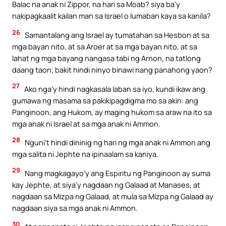
Balac na anak ni Zippor, na hari sa Moab? siya ba’y
nakipagkaalit kailan man sa Israel o lumaban kaya sa kanila?
26
Samantalang ang Israel ay tumatahan sa Hesbon at sa
mga bayan nito, at sa Aroer at sa mga bayan nito, at sa
lahat ng mga bayang nangasa tabi ng Arnon, na tatlong
daang taon; bakit hindi ninyo binawi nang panahong yaon?
27
Ako nga’y hindi nagkasala laban sa iyo, kundi ikaw ang
gumawa ng masama sa pakikipagdigma mo sa akin: ang
Panginoon, ang Hukom, ay maging hukom sa araw na ito sa
mga anak ni Israel at sa mga anak ni Ammon.
28
Nguni’t hindi dininig ng hari ng mga anak ni Ammon ang
mga salita ni Jephte na ipinaalam sa kaniya.
29
Nang magkagayo’y ang Espiritu ng Panginoon ay suma
kay Jephte, at siya’y nagdaan ng Galaad at Manases, at
nagdaan sa Mizpa ng Galaad, at mula sa Mizpa ng Galaad ay
nagdaan siya sa mga anak ni Ammon.
30