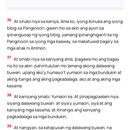
36
At sinabi niya sa kaniya, Ama ko, iyong ibinuka ang iyong
bibig sa Panginoon; gawin mo sa akin ang ayon sa
ipinangusap ng iyong bibig; yamang ipinanghiganti ka ng
Panginoon sa iyong mga kaaway, sa makatuwid baga’y sa
mga anak ni Ammon.
37
At sinabi niya sa kaniyang ama, Ipagawa mo ang bagay
na ito sa akin: pahintulutan mo lamang akong dalawang
buwan, upang ako’y humayo’t yumaon sa mga bundukin at
aking itangis ang aking pagkadalaga, ako at ang aking mga
kasama.
38
At kaniyang sinabi, Yumaon ka. At pinapagpaalam niya
siyang dalawang buwan: at siya’y yumaon, siya at ang
kaniyang mga kasama, at itinangis ang kaniyang
pagkadalaga sa mga bundukin.
39
At nangyari, sa katapusan ng dalawang buwan, na