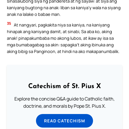
sinasalubong siya ng pandereta at ng sayaw: at siya ang
kaniyang bugtong na anak: liban sa kaniya’y wala na siyang
anak na lalake o babae man.
35
At nangyari, pagkakita niya sa kaniya, na kaniyang
hinapak ang kaniyang damit, at sinabi, Sa aba ko, aking
anak! pinapakumbaba mo akong lubos, at ikaw ay isa sa
mga bumabagabag sa akin: sapagka’t aking ibinuka ang
aking bibig sa Panginoon, at hindi na ako makapanumbalik.
Catechism of St. Pius X
Explore the concise Q&A guide to Catholic faith,
doctrine, and morals by Pope St. Pius X.
READ CATECHISM