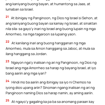
ang kaniyang buong bayan, at humantong sa Jaas, at
lumaban sa Israel.
21
At ibinigay ng Panginoon, ng Dios ng Israel si Sehon, at
ang kaniyang buong bayan sa kamay ng Israel, at sinaktan
nila sila: sa gayo’y inari ng Israel ang buong lupain ng mga
Amorrheo, na mga tagaroon sa lupaing yaon.
22
At kanilang inari ang buong hangganan ng mga
Amorrheo, mula sa Arnon hanggang sa Jaboc, at mula sa
ilang hanggang sa Jordan.
23
Ngayon nga’y inalisan ng ari ng Panginoon, ng Dios ng
Israel ang mga Amorrheo sa harap ng bayang Israel, at iyo
bang aariin ang mga iyan?
24
Hindi mo ba aariin ang ibinigay sa iyo ni Chemos na
iyong dios upang ariin? Sinoman ngang inalisan ng ari ng
Panginoon naming Dios sa harap namin, ay aming aariin.
25
At ngayo’y gagaling ka pa ba sa anomang paraan kay