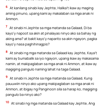
6
At kanilang sinabi kay Jephte, Halika’t ikaw ay maging
aming pinuno, upang kami ay makalaban sa mga anak ni
Ammon.
7
At sinabi ni Jephte sa mga matanda sa Galaad, Di ba
kayo’y napoot sa akin at pinalayas ninyo ako sa bahay ng
aking ama? at bakit kayo’y naparito sa akin ngayon, pagka
kayo’y nasa paghihinagpis?
8
At sinabi ng mga matanda sa Galaad kay Jephte, Kaya’t
kami ay bumabalik sa iyo ngayon, upang ikaw ay makasama
namin, at makipaglaban sa mga anak ni Ammon, at ikaw ay
magiging pangulo naming lahat na taga Galaad.
9
At sinabi ni Jephte sa mga matanda sa Galaad, Kung
pauuwiin ninyo ako upang makipaglaban sa mga anak ni
Ammon, at ibigay ng Panginoon sila sa harap ko, magiging
pangulo ba ninyo ako?
10
At sinabi ng mga matanda sa Galaad kay Jephte, Ang