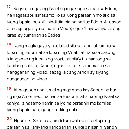
17
Nagsugo nga ang Israel ng mga sugo sa hari sa Edom,
na nagsasabi, Isinasamo ko sa iyong paraanin mo ako sa
iyong lupain: nguni’t hindi dininig ng hari sa Edom. At gayon
din nagsugo siya sa hari sa Moab; nguni’t ayaw siya: at ang
Israel ay tumahan sa Cades:
18
Nang magkagayo’y naglakad sila sa ilang, at lumiko sa
lupain ng Edom, at sa lupain ng Moab, at napasa dakong
silanganan ng lupain ng Moab, at sila’y humantong sa
kabilang dako ng Arnon; nguni’t hindi sila pumasok sa
hangganan ng Moab, sapagka’t ang Arnon ay siyang
hangganan ng Moab.
19
At nagsugo ang Israel ng mga sugo kay Sehon na hari
ng mga Amorrheo, na hari sa Hesbon; at sinabi ng Israel sa
kaniya, Isinasamo namin sa iyo na paraanin mo kami sa
iyong lupain hanggang sa aking dako.
20
Nguni’t si Sehon ay hindi tumiwala sa Israel upang
paraanin sa kaniyang hangganan: kundi pinisan ni Sehon