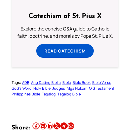
Catechism of St. Pius X
Explore the concise Q&A guide to Catholic
faith, doctrine, and morals by Pope St. Pius X.
READ CATECHISM
Tags:
ADB
Ang Dating Biblia
Bible
Bible Book
Bible Verse
God’s Word
Holy Bible
Judges
Mga Hukom
Old Testament
Philippines Bible
Tagalog
Tagalog Bible
Share this article on Facebook
Share this article on WhatsApp
Share this article on LinkedIn
Share this article on X
Share this article on Telegram
Email this Article
Share: