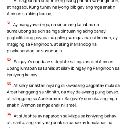
At nagpanata si Jephte ng isang panata sa Panginoon,
at nagsabi, Kung tunay na iyong ibibigay ang mga anak ni
Ammon sa aking kamay,
31
Ay mangyayari nga, na sinomang lumabas na
sumalubong sa akin sa mga pintuan ng aking bahay,
pagbalik kong payapa na galing sa mga anak ni Ammon, ay
magiging sa Panginoon, at aking ihahandog na
pinakahandog na susunugin.
32
Sa gayo’y nagdaan si Jephte sa mga anak ni Ammon
upang lumaban sa kanila; at sila’y ibinigay ng Panginoon sa
kaniyang kamay.
33
At sila’y sinaktan niya ng di kawasang pagpatay mula sa
Aroer hanggang sa Minnith, na may dalawang pung bayan,
at hanggang sa Abelkeramim. Sa gayo’y sumuko ang mga
anak ni Ammon sa mga anak ni Israel.
34
At si Jephte ay naparoon sa Mizpa sa kaniyang bahay;
at, narito, ang kaniyang anak na babae ay lumalabas na