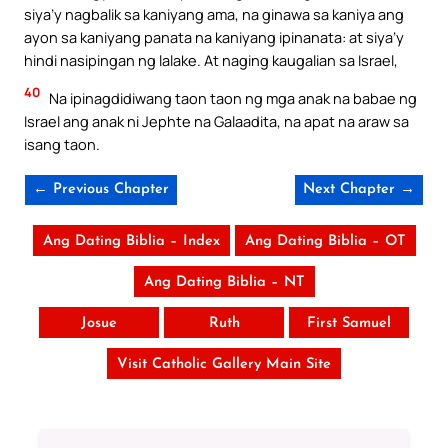
siya’y nagbalik sa kaniyang ama, na ginawa sa kaniya ang
ayon sa kaniyang panata na kaniyang ipinanata: at siya’y
hindi nasipingan ng lalake. At naging kaugalian sa Israel,
40
Na ipinagdidiwang taon taon ng mga anak na babae ng
Israel ang anak ni Jephte na Galaadita, na apat na araw sa
isang taon.
← Previous Chapter
Next Chapter →
Ang Dating Biblia – Index
Ang Dating Biblia – OT
Ang Dating Biblia – NT
Josue
Ruth
First Samuel
Visit Catholic Gallery Main Site