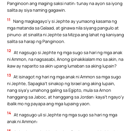
Panginoon ang maging saksi natin: tunay na ayon sa iyong
salita ay siya naming gagawin.
11
Nang magkagayo’y si Jephte ay yumaong kasama ng
mga matanda sa Galaad, at ginawa nila siyang pangulo at
pinuno: at sinalita ni Jephte sa Mizpa ang lahat ng kaniyang
salita sa harap ng Panginoon.
12
At nagsugo si Jephte ng mga sugo sa hari ng mga anak
ni Ammon, na nagsasabi, Anong ipinakikialam mo sa akin, na
ikaw ay naparito sa akin upang lumaban sa aking lupain?
13
At isinagot ng hari ng mga anak ni Ammon sa mga sugo
ni Jephte, Sapagka’t sinakop ng Israel ang aking lupain,
nang siya’y umahong galing sa Egipto, mula sa Arnon
hanggang sa Jaboc, at hanggang sa Jordan: kaya’t ngayo’y
ibalik mo ng payapa ang mga lupaing yaon.
14
At nagsugo uli si Jephte ng mga sugo sa hari ng mga
anak ni Ammon:
15