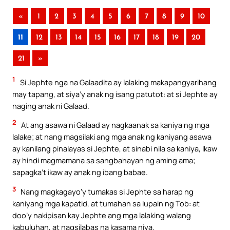
«
1
2
3
4
5
6
7
8
9
10
11
12
13
14
15
16
17
18
19
20
21
»
1
Si Jephte nga na Galaadita ay lalaking makapangyarihang
may tapang, at siya’y anak ng isang patutot: at si Jephte ay
naging anak ni Galaad.
2
At ang asawa ni Galaad ay nagkaanak sa kaniya ng mga
lalake; at nang magsilaki ang mga anak ng kaniyang asawa
ay kanilang pinalayas si Jephte, at sinabi nila sa kaniya, Ikaw
ay hindi magmamana sa sangbahayan ng aming ama;
sapagka’t ikaw ay anak ng ibang babae.
3
Nang magkagayo’y tumakas si Jephte sa harap ng
kaniyang mga kapatid, at tumahan sa lupain ng Tob: at
doo’y nakipisan kay Jephte ang mga lalaking walang
kabuluhan, at nagsilabas na kasama niya.