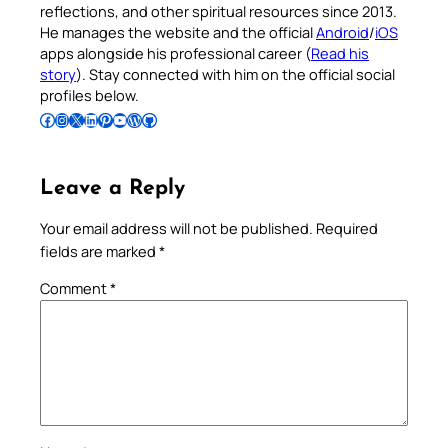
reflections, and other spiritual resources since 2013.
He manages the website and the official
Android
/
iOS
apps alongside his professional career (
Read his
story
). Stay connected with him on the official social
profiles below.
Follow Pradeep on Facebook
Follow Pradeep on Instagram
Follow Pradeep on X
Follow Pradeep on LinkedIn
Follow Pradeep on Pinterest
Subscribe to Pradeep’s Youtube Channel
Follow Pradeep on WordPress
Follow Pradeep on GitHub
Leave a Reply
Your email address will not be published.
Required
fields are marked
*
Comment
*