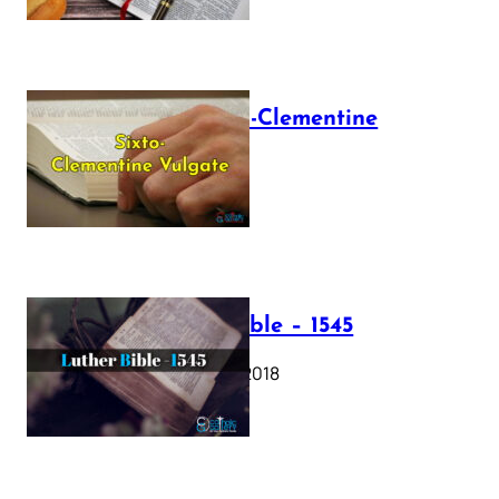
The Sixto-Clementine
Vulgate
July 12, 2025
Luther Bible – 1545
October 17, 2018