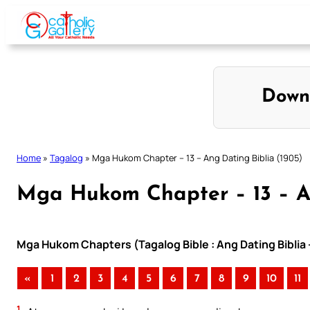
Skip
to
content
Down
Home
»
Tagalog
»
Mga Hukom Chapter – 13 – Ang Dating Biblia (1905)
Mga Hukom Chapter – 13 – An
Mga Hukom Chapters (Tagalog Bible : Ang Dating Biblia 
«
1
2
3
4
5
6
7
8
9
10
11
1