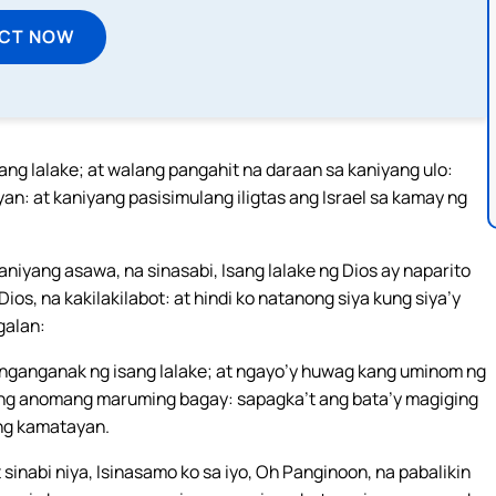
ECT NOW
ang lalake; at walang pangahit na daraan sa kaniyang ulo:
an: at kaniyang pasisimulang iligtas ang Israel sa kamay ng
iyang asawa, na sinasabi, Isang lalake ng Dios ay naparito
ios, na kakilakilabot: at hindi ko natanong siya kung siya’y
galan:
t manganganak ng isang lalake; at ngayo’y huwag kang uminom ng
n ng anomang maruming bagay: sapagka’t ang bata’y magiging
ang kamatayan.
inabi niya, Isinasamo ko sa iyo, Oh Panginoon, na pabalikin