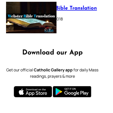
Webster Bible Translation
October 11, 2018
Download our App
Get our official
Catholic Gallery app
for daily Mass
readings, prayers & more