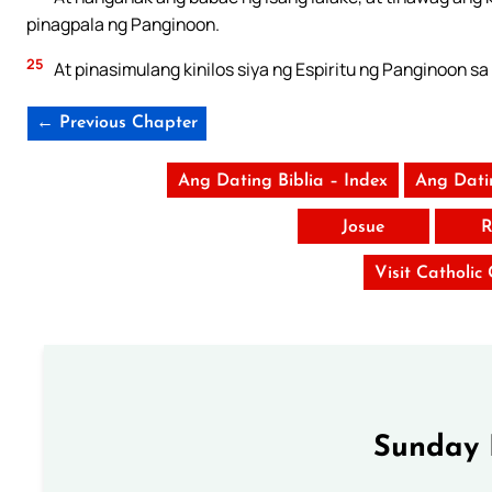
pinagpala ng Panginoon.
25
At pinasimulang kinilos siya ng Espiritu ng Panginoon s
← Previous Chapter
Ang Dating Biblia – Index
Ang Dati
Josue
R
Visit Catholic
Sunday 