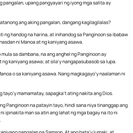
g pangalan, upang pangyayari ng iyong mga salita ay
inatanong ang aking pangalan, dangang kagilagilalas?
i ng handog na harina, at inihandog sa Panginoon sa ibabaw
nasdan ni Manoa at ng kaniyang asawa.
ab mula sa dambana, na ang anghel ng Panginoon ay
 ng kaniyang asawa; at sila’y nangapasubasob sa lupa.
 Manoa o sa kaniyang asawa. Nang magkagayo’y naalaman ni
g tayo’y mamamatay, sapagka’t ating nakita ang Dios.
ang Panginoon na patayin tayo, hindi sana niya tinanggap ang
i ipinakita man sa atin ang lahat ng mga bagay na ito ni
.
kaniyang pangalan na Samson. At ang bata’y lumaki, at