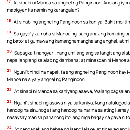
17
At sinabi ni Manoa sa anghel ng Panginoon, Ano ang iyon
mabigyan ka namin ng karangalan?
18
At sinabi ng anghel ng Panginoon sa kaniya, Bakit mo it
19
Sa gayo’y kumuha si Manoa ng isang anak ng kambing pat
ng bato: at gumawa ng kamanghamangha ang anghel, at mi
20
Sapagka’t nangyari, nang umilanglang sa langit ang al
napailanglang sa alab ng dambana: at minasdan ni Manoa at
21
Nguni’t hindi na napakita ang anghel ng Panginoon kay
Manoa na siya’y anghel ng Panginoon.
22
At sinabi ni Manoa sa kaniyang asawa, Walang pagsalan
23
Nguni’t sinabi ng asawa niya sa kaniya, Kung nalulugod 
handog na sinunog at ang handog na harina sa ating kamay, n
nasaysay man sa panahong ito, ang mga bagay na gaya nito
24
At nanganak ang babae ng isang lalake, at tinawag ang 