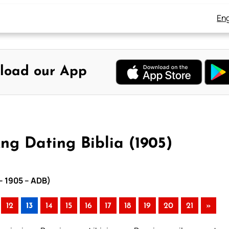
Eng
load our App
g Dating Biblia (1905)
– 1905 – ADB)
12
13
14
15
16
17
18
19
20
21
»