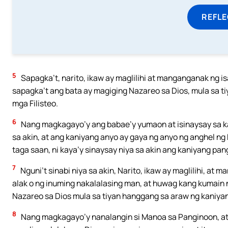
REFL
5
Sapagka’t, narito, ikaw ay maglilihi at manganganak ng is
sapagka’t ang bata ay magiging Nazareo sa Dios, mula sa tiy
mga Filisteo.
6
Nang magkagayo’y ang babae’y yumaon at isinaysay sa kan
sa akin, at ang kaniyang anyo ay gaya ng anyo ng anghel ng D
taga saan, ni kaya’y sinaysay niya sa akin ang kaniyang pan
7
Nguni’t sinabi niya sa akin, Narito, ikaw ay maglilihi, a
alak o ng inuming nakalalasing man, at huwag kang kumai
Nazareo sa Dios mula sa tiyan hanggang sa araw ng kaniy
8
Nang magkagayo’y nanalangin si Manoa sa Panginoon, at s