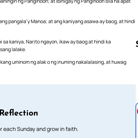
aningin ng Panginoon; at ibinigay ng Panginoon sila na apat
ang pangala’y Manoa; at ang kaniyang asawa ay baog, at hindi
sa kaniya, Narito ngayon, ikaw ay baog at hindi ka
sang lalake.
 kang uminom ng alak o ng inuming nakalalasing, at huwag
Follow us 
Reflection
or each Sunday and grow in faith.