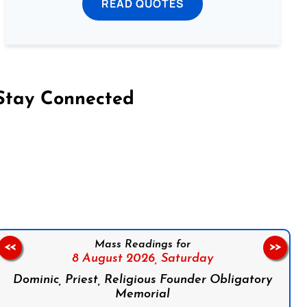
READ QUOTES
Stay Connected
on Facebook
Follow us on Instagram
Follow us on X
Subscribe to our YouTube Channel
Follow us on WhatsApp
Mass Readings for
<<
>>
8 August 2026,
Saturday
Dominic, Priest, Religious Founder Obligatory
Memorial