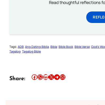
Read thoughtful reflections f
REFL
Tags:
ADB
Ang Dating Biblia
Bible
Bible Book
Bible Verse
God’s Wo
Tagalog
Tagalog Bible
Share this article on Facebook
Share this article on WhatsApp
Share this article on LinkedIn
Share this article on X
Share this article on Telegram
Email this Article
Share: