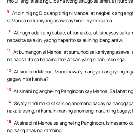
mo uli ang lalake ng Dios na iyong sinugo sa amin, at itur
9
At dininig ng Dios ang tinig ni Manoa; at nagbalik ang an
si Manoa na kaniyang asawa ay hindi niya kasama.
10
At nagmadali ang babae, at tumakbo, at isinaysay sa kani
napakita sa akin, yaong naparito sa akin ng ibang araw.
11
At bumangon si Manoa, at sumunod sa kaniyang asawa, at 
na nagsalita sa babaing ito? At kaniyang sinabi, Ako nga.
12
At sinabi ni Manoa, Mano nawa’y mangyari ang iyong mg
gagawin sa kaniya?
13
At sinabi ng anghel ng Panginoon kay Manoa, Sa lahat ng
14
Siya’y hindi makakakain ng anomang bagay na nanggagal
nakalalasing, ni kumain man ng anomang maruming bagay; lah
15
At sinabi ni Manoa sa anghel ng Panginoon, Isinasamo ko
ng isang anak ng kambing.