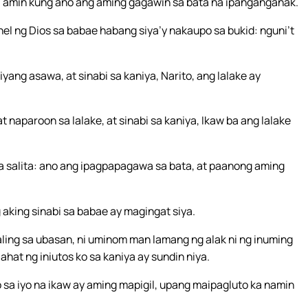
o sa amin kung ano ang aming gagawin sa bata na ipanganganak.
ghel ng Dios sa babae habang siya’y nakaupo sa bukid: nguni’t
yang asawa, at sinabi sa kaniya, Narito, ang lalake ay
naparoon sa lalake, at sinabi sa kaniya, Ikaw ba ang lalake
a salita: ano ang ipagpapagawa sa bata, at paanong aming
 aking sinabi sa babae ay magingat siya.
ing sa ubasan, ni uminom man lamang ng alak ni ng inuming
at ng iniutos ko sa kaniya ay sundin niya.
 sa iyo na ikaw ay aming mapigil, upang maipagluto ka namin