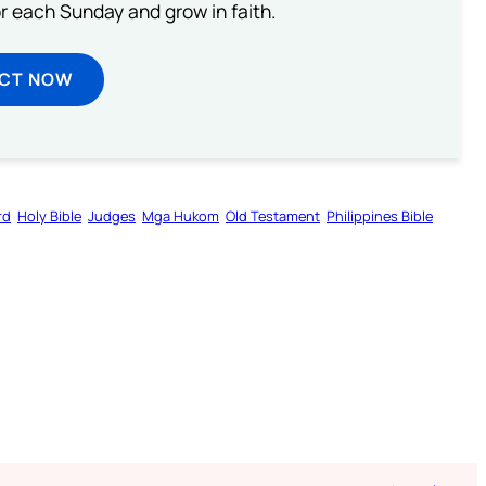
or each Sunday and grow in faith.
ECT NOW
rd
Holy Bible
Judges
Mga Hukom
Old Testament
Philippines Bible