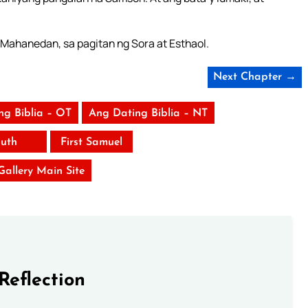
a Mahanedan, sa pagitan ng Sora at Esthaol.
Next Chapter →
ng Biblia – OT
Ang Dating Biblia – NT
uth
First Samuel
 Gallery Main Site
Reflection