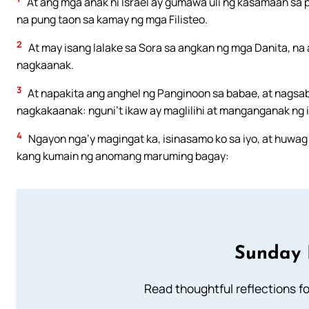
At ang mga anak ni Israel ay gumawa uli ng kasamaan sa p
na pung taon sa kamay ng mga Filisteo.
2
At may isang lalake sa Sora sa angkan ng mga Danita, na 
nagkaanak.
3
At napakita ang anghel ng Panginoon sa babae, at nagsabi 
nagkakaanak: nguni’t ikaw ay maglilihi at manganganak ng i
4
Ngayon nga’y magingat ka, isinasamo ko sa iyo, at huwag
kang kumain ng anomang maruming bagay:
Sunday 
Read thoughtful reflections f