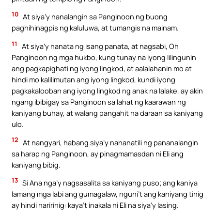
10
At siya’y nanalangin sa Panginoon ng buong
paghihinagpis ng kaluluwa, at tumangis na mainam.
11
At siya’y nanata ng isang panata, at nagsabi, Oh
Panginoon ng mga hukbo, kung tunay na iyong lilingunin
ang pagkapighati ng iyong lingkod, at aalalahanin mo at
hindi mo kalilimutan ang iyong lingkod, kundi iyong
pagkakalooban ang iyong lingkod ng anak na lalake, ay akin
ngang ibibigay sa Panginoon sa lahat ng kaarawan ng
kaniyang buhay, at walang pangahit na daraan sa kaniyang
ulo.
12
At nangyari, habang siya’y nananatili ng pananalangin
sa harap ng Panginoon, ay pinagmamasdan ni Eli ang
kaniyang bibig.
13
Si Ana nga’y nagsasalita sa kaniyang puso; ang kaniya
lamang mga labi ang gumagalaw, nguni’t ang kaniyang tinig
ay hindi naririnig: kaya’t inakala ni Eli na siya’y lasing.