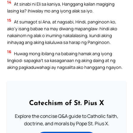
14
At sinabi ni Eli sa kaniya, Hanggang kailan magiging
lasing ka? ihiwalay mo ang iyong alak sa iyo.
15
At sumagot si Ana, at nagsabi, Hindi, panginoon ko,
ako’y isang babae na may diwang mapanglaw: hindi ako
nakainom ng alak o inuming nakalalasing, kundi aking
inihayag ang aking kaluluwa sa harap ng Panginoon.
16
Huwag mong ibilang na babaing hamak ang iyong
lingkod: sapagka’t sa kasaganaan ng aking daing at ng
aking pagkaduwahagi ay nagsalita ako hanggang ngayon.
Catechism of St. Pius X
Explore the concise Q&A guide to Catholic faith,
doctrine, and morals by Pope St. Pius X.