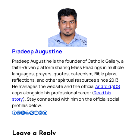
Pradeep Augustine
Pradeep Augustine is the founder of Catholic Gallery, a
faith-driven platform sharing Mass Readings in multiple
languages, prayers, quotes, catechism, Bible plans,
reflections, and other spiritual resources since 2013.
He manages the website and the official
Android
/
iOS
apps alongside his professional career (
Read his
story
). Stay connected with him on the official social
profiles below.
Follow Pradeep on Facebook
Follow Pradeep on Instagram
Follow Pradeep on X
Follow Pradeep on LinkedIn
Follow Pradeep on Pinterest
Subscribe to Pradeep’s Youtube Channel
Follow Pradeep on WordPress
Follow Pradeep on GitHub
Leave a Reply