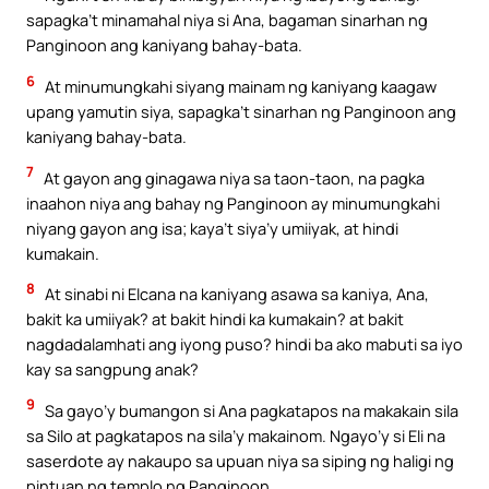
sapagka’t minamahal niya si Ana, bagaman sinarhan ng
Panginoon ang kaniyang bahay-bata.
6
At minumungkahi siyang mainam ng kaniyang kaagaw
upang yamutin siya, sapagka’t sinarhan ng Panginoon ang
kaniyang bahay-bata.
7
At gayon ang ginagawa niya sa taon-taon, na pagka
inaahon niya ang bahay ng Panginoon ay minumungkahi
niyang gayon ang isa; kaya’t siya’y umiiyak, at hindi
kumakain.
8
At sinabi ni Elcana na kaniyang asawa sa kaniya, Ana,
bakit ka umiiyak? at bakit hindi ka kumakain? at bakit
nagdadalamhati ang iyong puso? hindi ba ako mabuti sa iyo
kay sa sangpung anak?
9
Sa gayo’y bumangon si Ana pagkatapos na makakain sila
sa Silo at pagkatapos na sila’y makainom. Ngayo’y si Eli na
saserdote ay nakaupo sa upuan niya sa siping ng haligi ng
pintuan ng templo ng Panginoon.