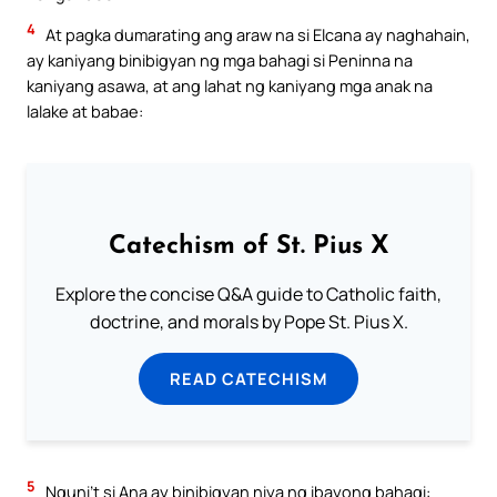
4
At pagka dumarating ang araw na si Elcana ay naghahain,
ay kaniyang binibigyan ng mga bahagi si Peninna na
kaniyang asawa, at ang lahat ng kaniyang mga anak na
lalake at babae:
Catechism of St. Pius X
Explore the concise Q&A guide to Catholic faith,
doctrine, and morals by Pope St. Pius X.
READ CATECHISM
5
Nguni’t si Ana ay binibigyan niya ng ibayong bahagi: