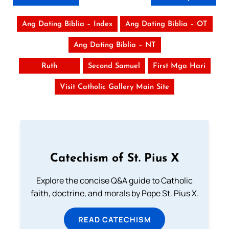
Ang Dating Biblia – Index
Ang Dating Biblia – OT
Ang Dating Biblia – NT
Ruth
Second Samuel
First Mga Hari
Visit Catholic Gallery Main Site
Catechism of St. Pius X
Explore the concise Q&A guide to Catholic
faith, doctrine, and morals by Pope St. Pius X.
READ CATECHISM