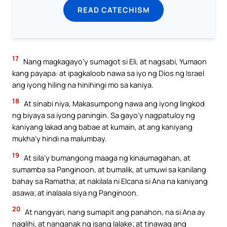
READ CATECHISM
17
Nang magkagayo’y sumagot si Eli, at nagsabi, Yumaon
kang payapa: at ipagkaloob nawa sa iyo ng Dios ng Israel
ang iyong hiling na hinihingi mo sa kaniya.
18
At sinabi niya, Makasumpong nawa ang iyong lingkod
ng biyaya sa iyong paningin. Sa gayo’y nagpatuloy ng
kaniyang lakad ang babae at kumain, at ang kaniyang
mukha’y hindi na malumbay.
19
At sila’y bumangong maaga ng kinaumagahan, at
sumamba sa Panginoon, at bumalik, at umuwi sa kanilang
bahay sa Ramatha; at nakilala ni Elcana si Ana na kaniyang
asawa; at inalaala siya ng Panginoon.
20
At nangyari, nang sumapit ang panahon, na si Ana ay
naglihi, at nanganak ng isang lalake; at tinawag ang