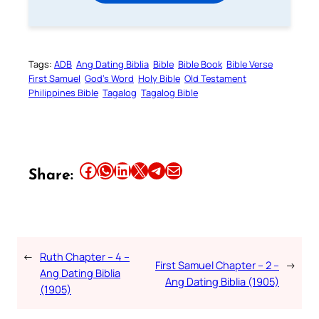
Tags:
ADB
Ang Dating Biblia
Bible
Bible Book
Bible Verse
First Samuel
God’s Word
Holy Bible
Old Testament
Philippines Bible
Tagalog
Tagalog Bible
Share this article on Facebook
Share this article on WhatsApp
Share this article on LinkedIn
Share this article on X
Share this article on Telegram
Email this Article
Share:
←
Ruth Chapter – 4 –
First Samuel Chapter – 2 –
→
Ang Dating Biblia
Ang Dating Biblia (1905)
(1905)