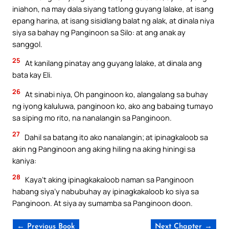
iniahon, na may dala siyang tatlong guyang lalake, at isang
epang harina, at isang sisidlang balat ng alak, at dinala niya
siya sa bahay ng Panginoon sa Silo: at ang anak ay
sanggol.
25
At kanilang pinatay ang guyang lalake, at dinala ang
bata kay Eli.
26
At sinabi niya, Oh panginoon ko, alangalang sa buhay
ng iyong kaluluwa, panginoon ko, ako ang babaing tumayo
sa siping mo rito, na nanalangin sa Panginoon.
27
Dahil sa batang ito ako nanalangin; at ipinagkaloob sa
akin ng Panginoon ang aking hiling na aking hiningi sa
kaniya:
28
Kaya’t aking ipinagkakaloob naman sa Panginoon
habang siya’y nabubuhay ay ipinagkakaloob ko siya sa
Panginoon. At siya ay sumamba sa Panginoon doon.
← Previous Book
Next Chapter →