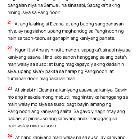
pangalan niya na Samuel, na sinasabi, Sapagka’t aking
hiningi siya sa Panginoon.
21
At ang lalaking si Elcana, at ang buong sangbahayan
niya, ay nagsiahon upang maghandog sa Panginoon ng
hain sa taon-taon, at ganapin ang kaniyang panata.
22
Nguni’t si Ana ay hindi umahon; sapagka’t sinabi niya sa
kaniyang asawa, Hindi ako aahon hanggang sa ang bata’y
mahiwalay sa suso; at kung magkagayo’y aking dadalhin
siya, upang siya’y pakita sa harap ng Panginoon, at
tumahan doon magpakailan man.
23
At sinabi ni Elcana na kaniyang asawa sa kaniya, Gawin
mo ang inaakala mong mabuti; maghintay ka hanggang sa
maihiwalay mo siya sa suso; pagtibayin lamang ng
Panginoon ang kaniyang salita. Sa gayo’y naghintay ang
babae, at pinasuso ang kaniyang anak, hanggang sa
naihiwalay niya sa suso.
24
At nang kaniyang maihiwalay na sa suso, ay kaniyang