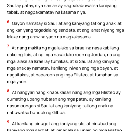
Saul ay patay, siya naman ay nagpakabuwal sa kaniyang
tabak, at nagpakamatay na kasama niya.
6
Gayon namatay si Saul, at ang kaniyang tatlong anak, at
ang kaniyang tagadala ng sandata, at ang lahat niyang mga
lalake nang araw na yaon na magkakasama.
7
At nang makita ng mga lalake sa Israel na nasa kabilang
dako ng libis, at ng mga nasa dako roon ng Jordan, na ang
mga lalake sa Israel ay tumakas, at si Saul at ang kaniyang
mga anak ay namatay, kanilang iniwan ang mga bayan, at
nagsitakas; at naparoon ang mga Filisteo, at tumahan sa
mga yaon.
8
At nangyari nang kinabukasan nang ang mga Filisteo ay
dumating upang hubaran ang mga patay, ay kanilang
nasumpungan si Saul at ang kaniyang tatlong anak na
nabuwal sa bundok ng Gilboa.
9
At kanilang pinugot ang kaniyang ulo, at hinubad ang
kaniyang mga sakbat, at ipinadala sa lupain ng mga Filisteo