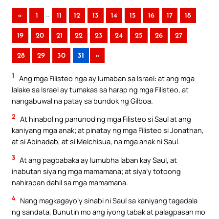
..
«
1
11
12
13
14
15
16
17
18
19
20
21
22
23
24
25
26
27
28
29
30
31
»
1
Ang mga Filisteo nga ay lumaban sa Israel: at ang mga
lalake sa Israel ay tumakas sa harap ng mga Filisteo, at
nangabuwal na patay sa bundok ng Gilboa.
2
At hinabol ng panunod ng mga Filisteo si Saul at ang
kaniyang mga anak; at pinatay ng mga Filisteo si Jonathan,
at si Abinadab, at si Melchisua, na mga anak ni Saul.
3
At ang pagbabaka ay lumubha laban kay Saul, at
inabutan siya ng mga mamamana; at siya’y totoong
nahirapan dahil sa mga mamamana.
4
Nang magkagayo’y sinabi ni Saul sa kaniyang tagadala
ng sandata, Bunutin mo ang iyong tabak at palagpasan mo