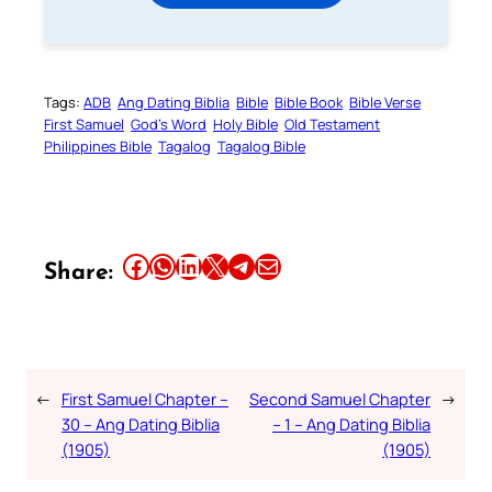
Tags:
ADB
Ang Dating Biblia
Bible
Bible Book
Bible Verse
First Samuel
God’s Word
Holy Bible
Old Testament
Philippines Bible
Tagalog
Tagalog Bible
Share this article on Facebook
Share this article on WhatsApp
Share this article on LinkedIn
Share this article on X
Share this article on Telegram
Email this Article
Share:
←
First Samuel Chapter –
Second Samuel Chapter
→
30 – Ang Dating Biblia
– 1 – Ang Dating Biblia
(1905)
(1905)