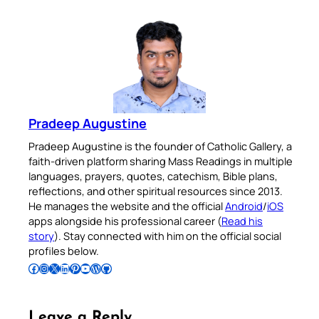
Pradeep Augustine
Pradeep Augustine is the founder of Catholic Gallery, a
faith-driven platform sharing Mass Readings in multiple
languages, prayers, quotes, catechism, Bible plans,
reflections, and other spiritual resources since 2013.
He manages the website and the official
Android
/
iOS
apps alongside his professional career (
Read his
story
). Stay connected with him on the official social
profiles below.
Follow Pradeep on Facebook
Follow Pradeep on Instagram
Follow Pradeep on X
Follow Pradeep on LinkedIn
Follow Pradeep on Pinterest
Subscribe to Pradeep’s Youtube Channel
Follow Pradeep on WordPress
Follow Pradeep on GitHub
Leave a Reply