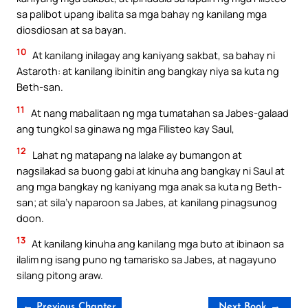
sa palibot upang ibalita sa mga bahay ng kanilang mga
diosdiosan at sa bayan.
10
At kanilang inilagay ang kaniyang sakbat, sa bahay ni
Astaroth: at kanilang ibinitin ang bangkay niya sa kuta ng
Beth-san.
11
At nang mabalitaan ng mga tumatahan sa Jabes-galaad
ang tungkol sa ginawa ng mga Filisteo kay Saul,
12
Lahat ng matapang na lalake ay bumangon at
nagsilakad sa buong gabi at kinuha ang bangkay ni Saul at
ang mga bangkay ng kaniyang mga anak sa kuta ng Beth-
san; at sila’y naparoon sa Jabes, at kanilang pinagsunog
doon.
13
At kanilang kinuha ang kanilang mga buto at ibinaon sa
ilalim ng isang puno ng tamarisko sa Jabes, at nagayuno
silang pitong araw.
← Previous Chapter
Next Book →