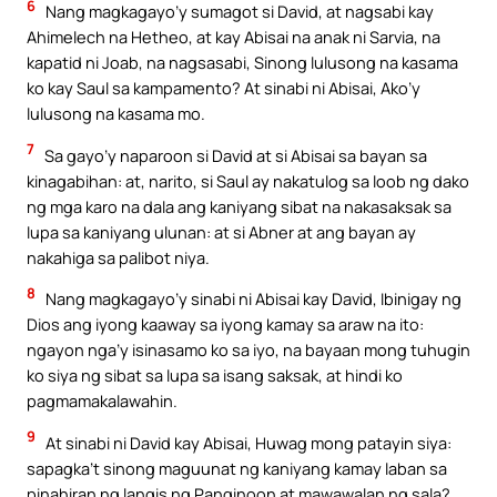
6
Nang magkagayo’y sumagot si David, at nagsabi kay
Ahimelech na Hetheo, at kay Abisai na anak ni Sarvia, na
kapatid ni Joab, na nagsasabi, Sinong lulusong na kasama
ko kay Saul sa kampamento? At sinabi ni Abisai, Ako’y
lulusong na kasama mo.
7
Sa gayo’y naparoon si David at si Abisai sa bayan sa
kinagabihan: at, narito, si Saul ay nakatulog sa loob ng dako
ng mga karo na dala ang kaniyang sibat na nakasaksak sa
lupa sa kaniyang ulunan: at si Abner at ang bayan ay
nakahiga sa palibot niya.
8
Nang magkagayo’y sinabi ni Abisai kay David, Ibinigay ng
Dios ang iyong kaaway sa iyong kamay sa araw na ito:
ngayon nga’y isinasamo ko sa iyo, na bayaan mong tuhugin
ko siya ng sibat sa lupa sa isang saksak, at hindi ko
pagmamakalawahin.
9
At sinabi ni David kay Abisai, Huwag mong patayin siya:
sapagka’t sinong maguunat ng kaniyang kamay laban sa
pinahiran ng langis ng Panginoon at mawawalan ng sala?