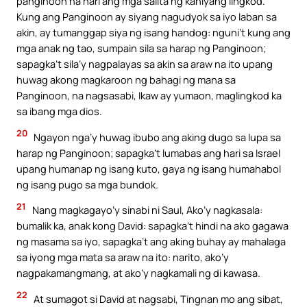
panginoon na hari ang mga salita ng kaniyang lingkod.
Kung ang Panginoon ay siyang nagudyok sa iyo laban sa
akin, ay tumanggap siya ng isang handog: nguni’t kung ang
mga anak ng tao, sumpain sila sa harap ng Panginoon;
sapagka’t sila’y nagpalayas sa akin sa araw na ito upang
huwag akong magkaroon ng bahagi ng mana sa
Panginoon, na nagsasabi, Ikaw ay yumaon, maglingkod ka
sa ibang mga dios.
20
Ngayon nga’y huwag ibubo ang aking dugo sa lupa sa
harap ng Panginoon; sapagka’t lumabas ang hari sa Israel
upang humanap ng isang kuto, gaya ng isang humahabol
ng isang pugo sa mga bundok.
21
Nang magkagayo’y sinabi ni Saul, Ako’y nagkasala:
bumalik ka, anak kong David: sapagka’t hindi na ako gagawa
ng masama sa iyo, sapagka’t ang aking buhay ay mahalaga
sa iyong mga mata sa araw na ito: narito, ako’y
nagpakamangmang, at ako’y nagkamali ng di kawasa.
22
At sumagot si David at nagsabi, Tingnan mo ang sibat,