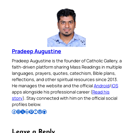
Pradeep Augustine
Pradeep Augustine is the founder of Catholic Gallery, a
faith-driven platform sharing Mass Readings in multiple
languages, prayers, quotes, catechism, Bible plans,
reflections, and other spiritual resources since 2013.
He manages the website and the official
Android
/
iOS
apps alongside his professional career (
Read his
story
). Stay connected with him on the official social
profiles below.
Follow Pradeep on Facebook
Follow Pradeep on Instagram
Follow Pradeep on X
Follow Pradeep on LinkedIn
Follow Pradeep on Pinterest
Subscribe to Pradeep’s Youtube Channel
Follow Pradeep on WordPress
Follow Pradeep on GitHub
Leave a Reply