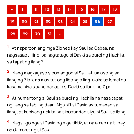
..
«
1
11
12
13
14
15
16
17
18
19
20
21
22
23
24
25
26
27
28
29
30
31
»
1
At naparoon ang mga Zipheo kay Saul sa Gabaa, na
nagsasabi, Hindi ba nagtatago si David sa burol ng Hachila,
sa tapat ng ilang?
2
Nang magkagayo’y bumangon si Saul at lumusong sa
ilang ng Ziph, na may tatlong libong piling lalake sa Israel na
kasama niya upang hanapin si David sa ilang ng Ziph.
3
At humantong si Saul sa burol ng Hachila na nasa tapat
ng ilang sa tabi ng daan. Nguni’t si David ay tumahan sa
ilang, at kaniyang nakita na sinusundan siya ni Saul sa ilang.
4
Nagsugo nga si David ng mga tiktik, at nalaman na tunay
na dumarating si Saul.