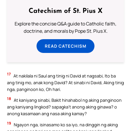
Catechism of St. Pius X
Explore the concise Q&A guide to Catholic faith,
doctrine, and morals by Pope St. Pius X.
READ CATECHISM
17
At nakilala ni Saul ang tinig ni David at nagsabi, Ito ba
ang tinig mo, anak kong David? At sinabi ni David, Aking tinig
nga, panginoon ko, Oh hari.
18
At kaniyang sinabi, Bakit hinahabol ng aking panginoon
ang kaniyang lingkod? sapagka’t anong aking ginawa? o
anong kasamaan ang nasa aking kamay?
19
Ngayon nga, isinasamo ko sa iyo, na dinggin ng aking