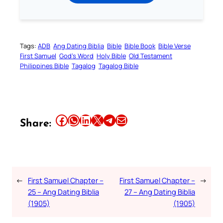
Tags:
ADB
Ang Dating Biblia
Bible
Bible Book
Bible Verse
First Samuel
God’s Word
Holy Bible
Old Testament
Philippines Bible
Tagalog
Tagalog Bible
Share this article on Facebook
Share this article on WhatsApp
Share this article on LinkedIn
Share this article on X
Share this article on Telegram
Email this Article
Share:
←
First Samuel Chapter –
First Samuel Chapter –
→
25 – Ang Dating Biblia
27 – Ang Dating Biblia
(1905)
(1905)