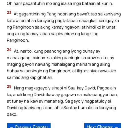
Oh hari! paparituhin mo ang isa sa mga bataan at kunin.
23
At gagantihin ng Panginoon ang bawa’t tao sa kaniyang
katuwiran at sa kaniyang pagtatapat: sapagka’t ibinigay ka
ng Panginoon sa aking kamay ngayon, at hindi ko iniunat
ang aking kamay laban sa pinahiran ng langis ng
Panginoon.
24
At, narito, kung paanong ang iyong buhay ay
mahalagang mainam sa aking paningin sa araw na ito, ay
maging gayon nawang mahalagang mainam ang aking
buhay sa paningin ng Panginoon, at iligtas niya nawa ako
sa madlang kapighatian.
25
Nang magkagayo’y sinabi ni Saul kay David, Pagpalain
ka, anak kong David: ikaw ay gagawa na makapangyarihan,
at tunay na ikaw ay mananaig. Sa gayo’y nagpatuloy si
David ng kaniyang lakad, at si Saul ay bumalik sa kaniyang
dako.
← Previous Chapter
Next Chapter →