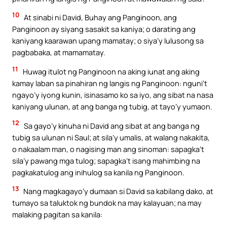
10
At sinabi ni David, Buhay ang Panginoon, ang
Panginoon ay siyang sasakit sa kaniya; o darating ang
kaniyang kaarawan upang mamatay; o siya’y lulusong sa
pagbabaka, at mamamatay.
11
Huwag itulot ng Panginoon na aking iunat ang aking
kamay laban sa pinahiran ng langis ng Panginoon: nguni’t
ngayo’y iyong kunin, isinasamo ko sa iyo, ang sibat na nasa
kaniyang ulunan, at ang banga ng tubig, at tayo’y yumaon.
12
Sa gayo’y kinuha ni David ang sibat at ang banga ng
tubig sa ulunan ni Saul; at sila’y umalis, at walang nakakita,
o nakaalam man, o nagising man ang sinoman: sapagka’t
sila’y pawang mga tulog; sapagka’t isang mahimbing na
pagkakatulog ang inihulog sa kanila ng Panginoon.
13
Nang magkagayo’y dumaan si David sa kabilang dako, at
tumayo sa taluktok ng bundok na may kalayuan; na may
malaking pagitan sa kanila: