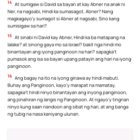
14
At sumigaw si David sa bayan at kay Abner na anak ni
Ner, na nagsabi, Hindi ka sumasagot, Abner? Nang
magkagayo’y sumagot si Abner at nagsabi, Sino kang
sumisigaw sa hari?
15
At sinabi ni David kay Abner, Hindi ka ba matapang na
lalake? at sinong gaya mo sa Israel? bakit nga hindi mo
binantayan ang iyong panginoon na hari? sapagka’t
pumasok ang isa sa bayan upang patayin ang hari na iyong
panginoon.
16
Ang bagay na ito na iyong ginawa ay hindi mabuti.
Buhay ang Panginoon, kayo’y marapat na mamatay,
sapagka’t hindi ninyo binantayan ang inyong panginoon,
ang pinahiran ng langis ng Panginoon. At ngayo’y tingnan
ninyo kung saan nandoon ang sibat ng hari, at ang banga
ng tubig na nasa kaniyang ulunan.