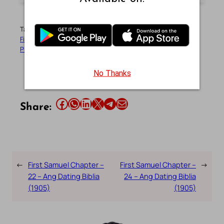
Tags:
ADB
Ang Dating Biblia
Bible
Bible Book
Bible Verse
First Samuel
God’s Word
Holy Bible
Old Testament
Philippines Bible
Tagalog
Tagalog Bible
No Thanks
Share this article on Facebook
Share this article on WhatsApp
Share this article on LinkedIn
Share this article on X
Share this article on Telegram
Email this Article
Share:
←
First Samuel Chapter –
First Samuel Chapter –
→
22 – Ang Dating Biblia
24 – Ang Dating Biblia
(1905)
(1905)