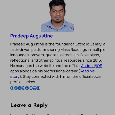
Pradeep Augustine
Pradeep Augustine is the founder of Catholic Gallery, a
faith-driven platform sharing Mass Readings in multiple
languages, prayers, quotes, catechism, Bible plans,
reflections, and other spiritual resources since 2013.
He manages the website and the official
Android
/
iOS
apps alongside his professional career (
Read his
story
). Stay connected with him on the official social
profiles below.
Follow Pradeep on Facebook
Follow Pradeep on Instagram
Follow Pradeep on X
Follow Pradeep on LinkedIn
Follow Pradeep on Pinterest
Subscribe to Pradeep’s Youtube Channel
Follow Pradeep on WordPress
Follow Pradeep on GitHub
Leave a Reply