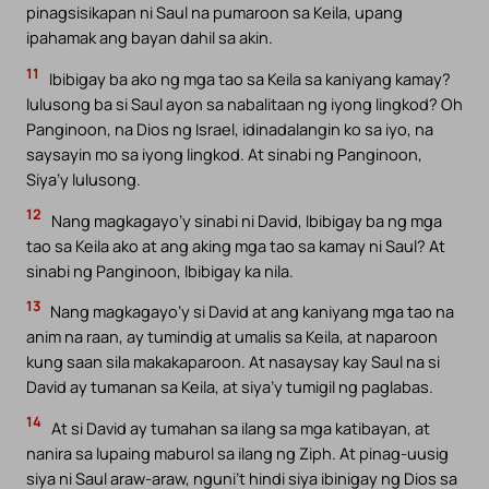
pinagsisikapan ni Saul na pumaroon sa Keila, upang
ipahamak ang bayan dahil sa akin.
11
Ibibigay ba ako ng mga tao sa Keila sa kaniyang kamay?
lulusong ba si Saul ayon sa nabalitaan ng iyong lingkod? Oh
Panginoon, na Dios ng Israel, idinadalangin ko sa iyo, na
saysayin mo sa iyong lingkod. At sinabi ng Panginoon,
Siya’y lulusong.
12
Nang magkagayo’y sinabi ni David, Ibibigay ba ng mga
tao sa Keila ako at ang aking mga tao sa kamay ni Saul? At
sinabi ng Panginoon, Ibibigay ka nila.
13
Nang magkagayo’y si David at ang kaniyang mga tao na
anim na raan, ay tumindig at umalis sa Keila, at naparoon
kung saan sila makakaparoon. At nasaysay kay Saul na si
David ay tumanan sa Keila, at siya’y tumigil ng paglabas.
14
At si David ay tumahan sa ilang sa mga katibayan, at
nanira sa lupaing maburol sa ilang ng Ziph. At pinag-uusig
siya ni Saul araw-araw, nguni’t hindi siya ibinigay ng Dios sa