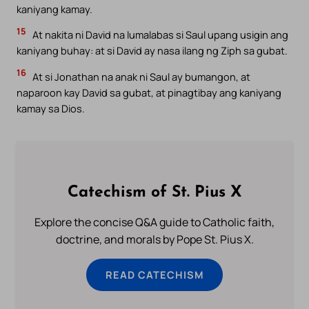
kaniyang kamay.
15
At nakita ni David na lumalabas si Saul upang usigin ang
kaniyang buhay: at si David ay nasa ilang ng Ziph sa gubat.
16
At si Jonathan na anak ni Saul ay bumangon, at
naparoon kay David sa gubat, at pinagtibay ang kaniyang
kamay sa Dios.
Catechism of St. Pius X
Explore the concise Q&A guide to Catholic faith,
doctrine, and morals by Pope St. Pius X.
READ CATECHISM