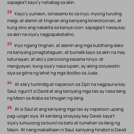
sapagka’t kayo’y nahabag sa akin.
22
Kayo’y yumaon, isinasamo ko sa inyo, inyong turuling
maigi, at alamin at tingnan ang kaniyang kinaroroonan, at
kung sino ang nakakita sa kaniya roon: sapagka’t nasaysay
sa akin na siya’y nagpapakatalino.
23
Inyo ngang tingnan, at alamin ang mga kublihang dako
na kaniyang pinagtataguan, at bumalik kayo sa akin na may
katunayan, at ako’y paroroong kasama ninyo: at
mangyayari, kung siya’y nasa lupain, ay aking sisiyasatin
siya sa gitna ng lahat ng mga libolibo sa Juda.
24
At sila’y tumindig at naparoon sa Ziph na nagpauna kay
Saul: nguni’t si David at ang kaniyang mga tao ay nasa ilang
ng Maon sa Araba sa timugan ng ilang.
25
At si Saul at ang kaniyang mga tao ay naparoon upang
pag-usigin siya. At kanilang sinaysay kay David: kaya’t
siya’y lumusong sa burol na bato at tumahan sa ilang ng
Maon. At nang mabalitaan ni Saul, kaniyang hinabol si David