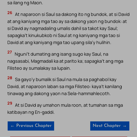
sa ilang ng Maon.
26
At naparoon si Saul sa dakong ito ng bundok, at si David
at ang kaniyang mga tao ay sa dakong yaon ng bundok: at
si David ay nagmadaling umalis dahil sa takot kay Saul;
sapagka’t kinukubkob ni Saul at ng kaniyang mga tao si
David at ang kaniyang mga tao upang sila’y hulihin.
27
Nguni’t dumating ang isang sugo kay Saul, na
nagsasabi, Magmadali ka at parito ka; sapagka’t ang mga
Filisteo ay sumalakay sa lupain.
28
Sa gayo’y bumalik si Saul na mula sa paghabol kay
David, at naparoon laban sa mga Filisteo: kaya’t kanilang
tinawag ang dakong yaon na Sela-hammahlecoth.
29
At si David ay umahon mula roon, at tumahan sa mga
katibayan ng En-gaddi.
← Previous Chapter
Next Chapter →