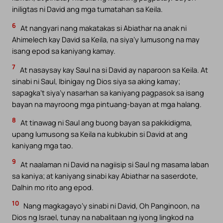
iniligtas ni David ang mga tumatahan sa Keila.
6
At nangyari nang makatakas si Abiathar na anak ni
Ahimelech kay David sa Keila, na siya’y lumusong na may
isang epod sa kaniyang kamay.
7
At nasaysay kay Saul na si David ay naparoon sa Keila. At
sinabi ni Saul, Ibinigay ng Dios siya sa aking kamay;
sapagka’t siya’y nasarhan sa kaniyang pagpasok sa isang
bayan na mayroong mga pintuang-bayan at mga halang.
8
At tinawag ni Saul ang buong bayan sa pakikidigma,
upang lumusong sa Keila na kubkubin si David at ang
kaniyang mga tao.
9
At naalaman ni David na nagiisip si Saul ng masama laban
sa kaniya; at kaniyang sinabi kay Abiathar na saserdote,
Dalhin mo rito ang epod.
10
Nang magkagayo’y sinabi ni David, Oh Panginoon, na
Dios ng Israel, tunay na nabalitaan ng iyong lingkod na