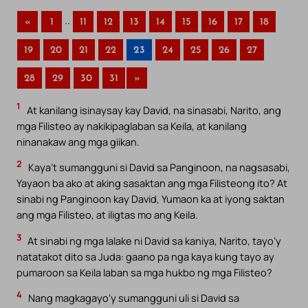
..
«
1
11
12
13
14
15
16
17
18
19
20
21
22
23
24
25
26
27
28
29
30
31
»
1
At kanilang isinaysay kay David, na sinasabi, Narito, ang
mga Filisteo ay nakikipaglaban sa Keila, at kanilang
ninanakaw ang mga giikan.
2
Kaya’t sumangguni si David sa Panginoon, na nagsasabi,
Yayaon ba ako at aking sasaktan ang mga Filisteong ito? At
sinabi ng Panginoon kay David, Yumaon ka at iyong saktan
ang mga Filisteo, at iligtas mo ang Keila.
3
At sinabi ng mga lalake ni David sa kaniya, Narito, tayo’y
natatakot dito sa Juda: gaano pa nga kaya kung tayo ay
pumaroon sa Keila laban sa mga hukbo ng mga Filisteo?
4
Nang magkagayo’y sumangguni uli si David sa