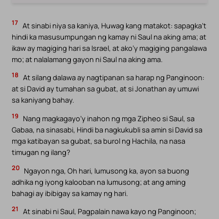
17
At sinabi niya sa kaniya, Huwag kang matakot: sapagka’t
hindi ka masusumpungan ng kamay ni Saul na aking ama; at
ikaw ay magiging hari sa Israel, at ako’y magiging pangalawa
mo; at nalalamang gayon ni Saul na aking ama.
18
At silang dalawa ay nagtipanan sa harap ng Panginoon:
at si David ay tumahan sa gubat, at si Jonathan ay umuwi
sa kaniyang bahay.
19
Nang magkagayo’y inahon ng mga Zipheo si Saul, sa
Gabaa, na sinasabi, Hindi ba nagkukubli sa amin si David sa
mga katibayan sa gubat, sa burol ng Hachila, na nasa
timugan ng ilang?
20
Ngayon nga, Oh hari, lumusong ka, ayon sa buong
adhika ng iyong kalooban na lumusong; at ang aming
bahagi ay ibibigay sa kamay ng hari.
21
At sinabi ni Saul, Pagpalain nawa kayo ng Panginoon;