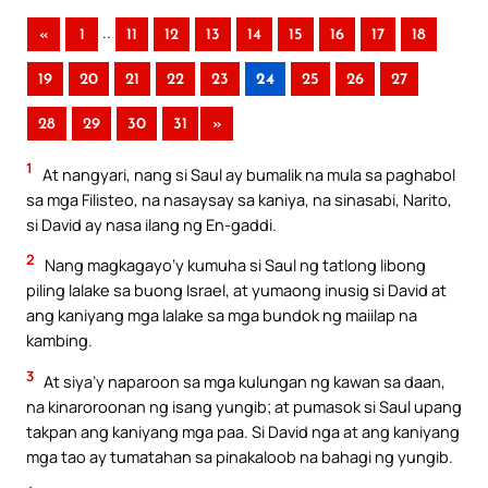
..
«
1
11
12
13
14
15
16
17
18
19
20
21
22
23
24
25
26
27
28
29
30
31
»
1
At nangyari, nang si Saul ay bumalik na mula sa paghabol
sa mga Filisteo, na nasaysay sa kaniya, na sinasabi, Narito,
si David ay nasa ilang ng En-gaddi.
2
Nang magkagayo’y kumuha si Saul ng tatlong libong
piling lalake sa buong Israel, at yumaong inusig si David at
ang kaniyang mga lalake sa mga bundok ng maiilap na
kambing.
3
At siya’y naparoon sa mga kulungan ng kawan sa daan,
na kinaroroonan ng isang yungib; at pumasok si Saul upang
takpan ang kaniyang mga paa. Si David nga at ang kaniyang
mga tao ay tumatahan sa pinakaloob na bahagi ng yungib.