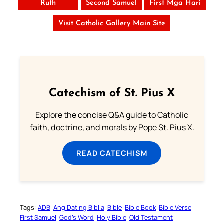
Ruth
Second Samuel
First Mga Hari
Visit Catholic Gallery Main Site
Catechism of St. Pius X
Explore the concise Q&A guide to Catholic
faith, doctrine, and morals by Pope St. Pius X.
READ CATECHISM
Tags:
ADB
Ang Dating Biblia
Bible
Bible Book
Bible Verse
First Samuel
God’s Word
Holy Bible
Old Testament