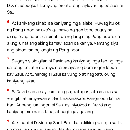
David, sapagka’t kaniyang pinutol ang laylayan ng balabal ni
Saul.
6
At kaniyang sinabi sa kaniyang mga lalake, Huwag itulot
ng Panginoon na ako’y gumawa ng ganitong bagay sa
aking panginoon, na pinahiran ng langis ng Panginoon, na
aking iunat ang aking kamay laban sa kaniya, yamang siya
ang pinahiran ng langis ng Panginoon.
7
Sa gayo’y pinigilan ni David ang kaniyang mga tao ng mga
salitang ito, at hindi niya sila binayaang bumangon laban
kay Saul. At tumindig si Saul sa yungib at nagpatuloy ng
kaniyang lakad.
8
Si David naman ay tumindig pagkatapos, at lumabas sa
yungib, at hiniyawan si Saul, na sinasabi, Panginoon ko na
hari. At nang lumingon si Saul ay iniyukod ni David ang
kaniyang mukha sa lupa, at nagbigay galang.
9
At sinabi ni David kay Saul, Bakit ka nakikinig sa mga salita
ng mga tao, na nagsasabi, Narito, pinagsisikapan kang