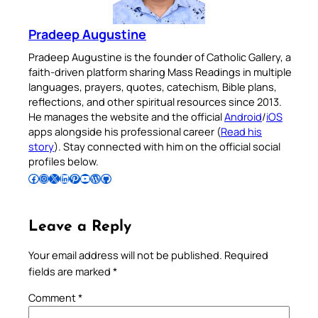
Pradeep Augustine
Pradeep Augustine is the founder of Catholic Gallery, a
faith-driven platform sharing Mass Readings in multiple
languages, prayers, quotes, catechism, Bible plans,
reflections, and other spiritual resources since 2013.
He manages the website and the official
Android
/
iOS
apps alongside his professional career (
Read his
story
). Stay connected with him on the official social
profiles below.
Follow Pradeep on Facebook
Follow Pradeep on Instagram
Follow Pradeep on X
Follow Pradeep on LinkedIn
Follow Pradeep on Pinterest
Subscribe to Pradeep’s Youtube Channel
Follow Pradeep on WordPress
Follow Pradeep on GitHub
Leave a Reply
Your email address will not be published.
Required
fields are marked
*
Comment
*