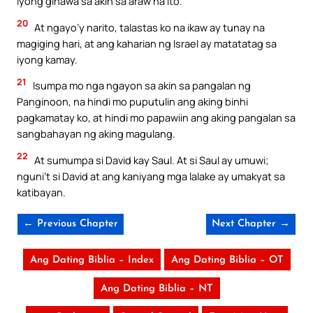
iyong ginawa sa akin sa araw na ito.
20
At ngayo’y narito, talastas ko na ikaw ay tunay na
magiging hari, at ang kaharian ng Israel ay matatatag sa
iyong kamay.
21
Isumpa mo nga ngayon sa akin sa pangalan ng
Panginoon, na hindi mo puputulin ang aking binhi
pagkamatay ko, at hindi mo papawiin ang aking pangalan sa
sangbahayan ng aking magulang.
22
At sumumpa si David kay Saul. At si Saul ay umuwi;
nguni’t si David at ang kaniyang mga lalake ay umakyat sa
katibayan.
← Previous Chapter
Next Chapter →
Ang Dating Biblia – Index
Ang Dating Biblia – OT
Ang Dating Biblia – NT