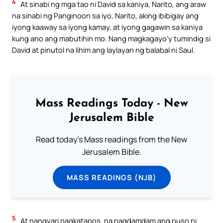
4
At sinabi ng mga tao ni David sa kaniya, Narito, ang araw
na sinabi ng Panginoon sa iyo, Narito, aking ibibigay ang
iyong kaaway sa iyong kamay, at iyong gagawin sa kaniya
kung ano ang mabutihin mo. Nang magkagayo’y tumindig si
David at pinutol na lihim ang laylayan ng balabal ni Saul.
Mass Readings Today - New
Jerusalem Bible
Read today's Mass readings from the New
Jerusalem Bible.
MASS READINGS (NJB)
5
At nangyari pagkatapos, na nagdamdam ang puso ni