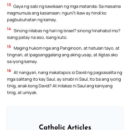
13
Gaya ng sabi ng kawikaan ng mga matanda: Sa masama
magmumula ang kasamaan: nguni’t ikaw ay hindi ko
pagbubuhatan ng kamay.
14
Sinong nilabas ng hari ng Israel? sinong hinahabol mo?
isang patay na aso, isang kuto.
15
Maging hukom nga ang Panginoon, at hatulan tayo, at
tingnan, at ipagsanggalang ang aking usap, at iligtas ako
sa iyong kamay.
16
At nangyari, nang makatapos si David ng pagsasalita ng
mga salitang ito kay Saul, ay sinabi ni Saul, Ito ba ang iyong
tinig, anak kong David? At inilakas ni Saul ang kaniyang
tinig, at umiyak.
Catholic Articles