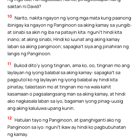
saktan ni David?
10
Narito, nakita ngayon ng iyong mga mata kung paanong
ibinigay ka ngayon ng Panginoon sa aking kamay sa yungib:
at sinabi sa akin ng iba na patayin kita: nguni’t hindi kita
inano; at aking sinabi, Hindi ko iuunat ang aking kamay
laban sa aking panginoon; sapagka’t siya ang pinahiran ng
langis ng Panginoon.
11
Bukod dito’y iyong tingnan, ama ko, oo, tingnan mo ang
laylayan ng iyong balabal sa aking kamay: sapagka’t sa
pagputol ko ng laylayan ng iyong balabal ay hindi kita
pinatay, talastasin mo at tingnan mo na wala kahit
kasamaan o pagsalangsang man sa aking kamay, at hindi
ako nagkasala laban sa iyo, bagaman iyong pinag-uusig
ang aking kaluluwa upang kunin.
12
Hatulan tayo ng Panginoon, at ipanghiganti ako ng
Panginoon sa iyo: nguni’t ikaw ay hindi ko pagbubuhatan
ng kamay.