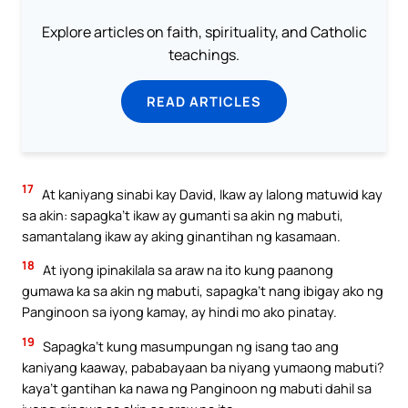
Explore articles on faith, spirituality, and Catholic
teachings.
READ ARTICLES
17
At kaniyang sinabi kay David, Ikaw ay lalong matuwid kay
sa akin: sapagka’t ikaw ay gumanti sa akin ng mabuti,
samantalang ikaw ay aking ginantihan ng kasamaan.
18
At iyong ipinakilala sa araw na ito kung paanong
gumawa ka sa akin ng mabuti, sapagka’t nang ibigay ako ng
Panginoon sa iyong kamay, ay hindi mo ako pinatay.
19
Sapagka’t kung masumpungan ng isang tao ang
kaniyang kaaway, pababayaan ba niyang yumaong mabuti?
kaya’t gantihan ka nawa ng Panginoon ng mabuti dahil sa